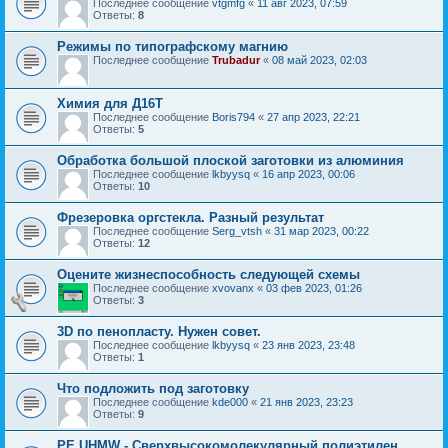
Последнее сообщение
vtgmfg
«
11 авг 2023, 07:59
Ответы:
8
Режимы по типографскому магнию
Последнее сообщение
Trubadur
«
08 май 2023, 02:03
Химия для Д16Т
Последнее сообщение
Boris794
«
27 апр 2023, 22:21
Ответы:
5
Обработка большой плоской заготовки из алюминия
Последнее сообщение
lkbyysq
«
16 апр 2023, 00:06
Ответы:
10
Фрезеровка оргстекла. Разный результат
Последнее сообщение
Serg_vtsh
«
31 мар 2023, 00:22
Ответы:
12
Оцените жизнеспособность следующей схемы
Последнее сообщение
xvovanx
«
03 фев 2023, 01:26
Ответы:
3
3D по пенопласту. Нужен совет.
Последнее сообщение
lkbyysq
«
23 янв 2023, 23:48
Ответы:
1
Что подложить под заготовку
Последнее сообщение
kde000
«
21 янв 2023, 23:23
Ответы:
9
PE UHMW - Сверхвысокомолекулярный полиэтилен