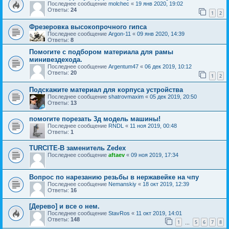
Последнее сообщение
molchec
«
19 янв 2020, 19:02
Ответы:
24
1
2
Фрезеровка высокопрочного гипса
Последнее сообщение
Argon-11
«
09 янв 2020, 14:39
Ответы:
8
Помогите с подбором материала для рамы
минивездехода.
Последнее сообщение
Argentum47
«
06 дек 2019, 10:12
Ответы:
20
1
2
Подскажите материал для корпуса устройства
Последнее сообщение
shatrovmaxim
«
05 дек 2019, 20:50
Ответы:
13
помогите порезать 3д модель машины!
Последнее сообщение
RNDL
«
11 ноя 2019, 00:48
Ответы:
1
TURCITE-B заменитель Zedex
Последнее сообщение
aftaev
«
09 ноя 2019, 17:34
Вопрос по нарезанию резьбы в нержавейке на чпу
Последнее сообщение
Nemanskiy
«
18 окт 2019, 12:39
Ответы:
16
[Дерево] и все о нем.
Последнее сообщение
StavRos
«
11 окт 2019, 14:01
Ответы:
148
1
5
6
7
8
…