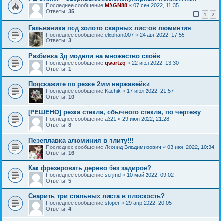
Последнее сообщение
MAGN88
«
07 сен 2022, 11:35
Ответы:
35
1
2
Гальваника под золото сварных листов люминтия
Последнее сообщение
elephant007
«
24 авг 2022, 17:55
Ответы:
3
Разбивка 3д модели на множество слоёв
Последнее сообщение
qwartzq
«
22 июл 2022, 13:30
Ответы:
1
Подскажите по резке 2мм нержавейки
Последнее сообщение
Kachik
«
17 июл 2022, 21:57
Ответы:
10
[РЕШЕНО] резка стекла, обычного стекла, по чертежу
Последнее сообщение
a321
«
29 июн 2022, 21:28
Ответы:
8
Переплавка алюминия в плиту!!!
Последнее сообщение
Леонид Владимирович
«
03 июн 2022, 10:34
Ответы:
16
Как фрезеровать дерево без задиров?
Последнее сообщение
serjmd
«
10 май 2022, 09:02
Ответы:
5
Сварить три стальных листа в плоскость?
Последнее сообщение
stoper
«
29 апр 2022, 20:05
Ответы:
4