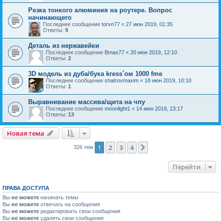
Резка тонкого алюминия на роутере. Вопрос
начинающего
Последнее сообщение
torvn77
«
27 июн 2019, 01:35
Ответы:
9
Деталь из нержавейки
Последнее сообщение
Bmax77
«
20 июн 2019, 12:10
Ответы:
2
3D модель из дуба/бука kress`ом 1000 fme
Последнее сообщение
shatrovmaxim
«
18 июн 2019, 10:10
Ответы:
1
Выравнивание массива/щита на чпу
Последнее сообщение
moonlight1
«
14 июн 2019, 13:17
Ответы:
13
Новая тема
1
2
3
4
След.
326 тем
Перейти
ПРАВА ДОСТУПА
Вы
не можете
начинать темы
Вы
не можете
отвечать на сообщения
Вы
не можете
редактировать свои сообщения
Вы
не можете
удалять свои сообщения