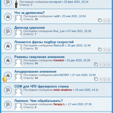
Последнее сообщение
poroigrad
«
03 фев 2021, 19:14
Ответы:
7
Что за древесина?
Последнее сообщение
radlif
«
25 янв 2021, 10:54
Ответы:
35
1
2
Диоксид церкония
Последнее сообщение
Rus_Lan
«
07 янв 2021, 15:18
Ответы:
7
Ломаются фрезы подбор скоростей
Последнее сообщение
Marko36
«
18 дек 2020, 12:49
Ответы:
31
1
2
Режимы сверления алюминия
Последнее сообщение
Gembel
«
15 дек 2020, 10:28
Ответы:
54
1
2
3
Анодирование алюминия
Последнее сообщение
john1987887
«
27 ноя 2020, 10:39
Ответы:
44
1
2
3
СОЖ для ЧПУ фрезерного станка
Последнее сообщение
erick-shakirov
«
23 ноя 2020, 14:11
Ламинат. Чем обрабатывать?
Последнее сообщение
Sergey L
«
17 ноя 2020, 07:36
Ответы:
8