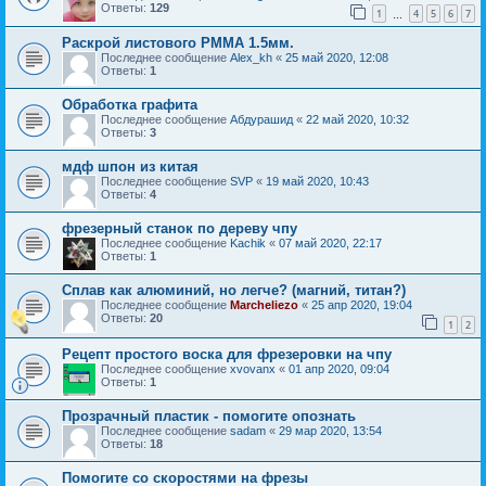
Ответы:
129
1
4
5
6
7
…
Раскрой листового РММА 1.5мм.
Последнее сообщение
Alex_kh
«
25 май 2020, 12:08
Ответы:
1
Обработка графита
Последнее сообщение
Абдурашид
«
22 май 2020, 10:32
Ответы:
3
мдф шпон из китая
Последнее сообщение
SVP
«
19 май 2020, 10:43
Ответы:
4
фрезерный станок по дереву чпу
Последнее сообщение
Kachik
«
07 май 2020, 22:17
Ответы:
1
Сплав как алюминий, но легче? (магний, титан?)
Последнее сообщение
Marcheliezo
«
25 апр 2020, 19:04
Ответы:
20
1
2
Рецепт простого воска для фрезеровки на чпу
Последнее сообщение
xvovanx
«
01 апр 2020, 09:04
Ответы:
1
Прозрачный пластик - помогите опознать
Последнее сообщение
sadam
«
29 мар 2020, 13:54
Ответы:
18
Помогите со скоростями на фрезы