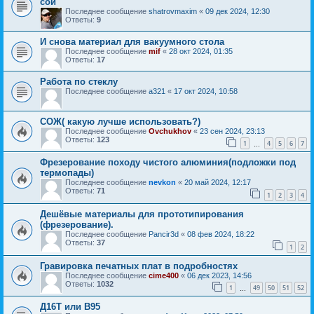
сои
Последнее сообщение
shatrovmaxim
«
09 дек 2024, 12:30
Ответы:
9
И снова материал для вакуумного стола
Последнее сообщение
mif
«
28 окт 2024, 01:35
Ответы:
17
Работа по стеклу
Последнее сообщение
a321
«
17 окт 2024, 10:58
COЖ( какую лучше использовать?)
Последнее сообщение
Ovchukhov
«
23 сен 2024, 23:13
Ответы:
123
1
4
5
6
7
…
Фрезерование походу чистого алюминия(подложки под
термопады)
Последнее сообщение
nevkon
«
20 май 2024, 12:17
Ответы:
71
1
2
3
4
Дешёвые материалы для прототипирования
(фрезерование).
Последнее сообщение
Pancir3d
«
08 фев 2024, 18:22
Ответы:
37
1
2
Гравировка печатных плат в подробностях
Последнее сообщение
cime400
«
06 дек 2023, 14:56
Ответы:
1032
1
49
50
51
52
…
Д16Т или В95