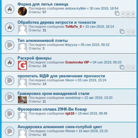
Форма для литья свинца
Последнее сообщение
antoxa-kylibin
«
30 сен 2019, 16:54
Ответы:
57
1
2
3
Обработка дерева хитрости и тонкости
Последнее сообщение
ToMaTo_0
«
15 сен 2019, 18:14
Ответы:
31
1
2
Тип алюминиевой плиты
Последнее сообщение
lkbyysq
«
05 сен 2019, 09:15
Ответы:
3
Раскрой фанеры
Последнее сообщение
Gravirovka VIP
«
04 сен 2019, 05:03
Ответы:
24
1
2
пропитать МДФ для увеличения прочности
Последнее сообщение
Nixon
«
03 сен 2019, 15:24
Ответы:
14
Гравировка хром-ванадиевой стали
Последнее сообщение
woodshop
«
22 авг 2019, 19:20
Ответы:
11
Фрезеровка сплава 29НК-Ви Ковар
Последнее сообщение
tgk18
«
19 июл 2019, 08:48
Анодировка алюминия сине-голубой цвет
Последнее сообщение
Rionet
«
16 июл 2019, 23:15
Ответы:
10