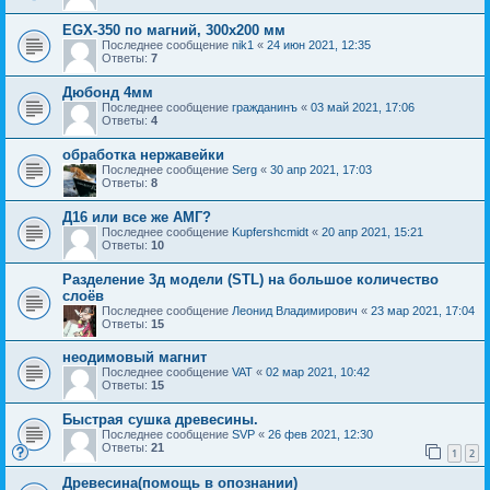
EGX-350 по магний, 300х200 мм
Последнее сообщение
nik1
«
24 июн 2021, 12:35
Ответы:
7
Дюбонд 4мм
Последнее сообщение
гражданинъ
«
03 май 2021, 17:06
Ответы:
4
обработка нержавейки
Последнее сообщение
Serg
«
30 апр 2021, 17:03
Ответы:
8
Д16 или все же АМГ?
Последнее сообщение
Kupfershcmidt
«
20 апр 2021, 15:21
Ответы:
10
Разделение 3д модели (STL) на большое количество
слоёв
Последнее сообщение
Леонид Владимирович
«
23 мар 2021, 17:04
Ответы:
15
неодимовый магнит
Последнее сообщение
VAT
«
02 мар 2021, 10:42
Ответы:
15
Быстрая сушка древесины.
Последнее сообщение
SVP
«
26 фев 2021, 12:30
Ответы:
21
1
2
Древесина(помощь в опознании)