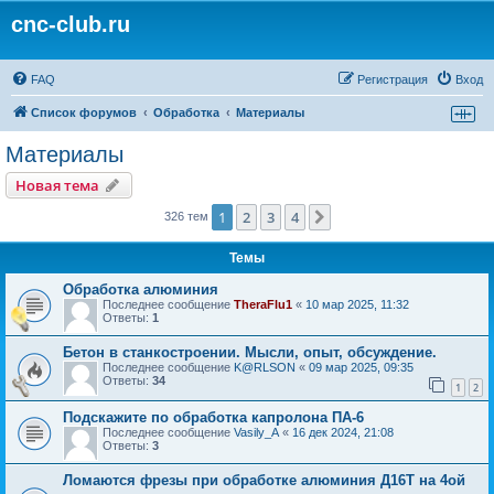
cnc-club.ru
FAQ
Регистрация
Вход
Список форумов
Обработка
Материалы
Материалы
Новая тема
1
2
3
4
След.
326 тем
Темы
Обработка алюминия
Последнее сообщение
TheraFlu1
«
10 мар 2025, 11:32
Ответы:
1
Бетон в станкостроении. Мысли, опыт, обсуждение.
Последнее сообщение
K@RLSON
«
09 мар 2025, 09:35
Ответы:
34
1
2
Подскажите по обработка капролона ПА-6
Последнее сообщение
Vasily_A
«
16 дек 2024, 21:08
Ответы:
3
Ломаются фрезы при обработке алюминия Д16Т на 4ой