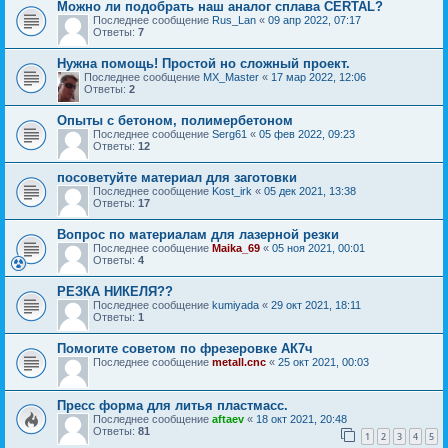
Можно ли подобрать наш аналог сплава CERTAL?
Последнее сообщение
Rus_Lan
«
09 апр 2022, 07:17
Ответы:
7
Нужна помощь! Простой но сложный проект.
Последнее сообщение
MX_Master
«
17 мар 2022, 12:06
Ответы:
2
Опыты с бетоном, полимербетоном
Последнее сообщение
Serg61
«
05 фев 2022, 09:23
Ответы:
12
посоветуйте материал для заготовки
Последнее сообщение
Kost_irk
«
05 дек 2021, 13:38
Ответы:
17
Вопрос по материалам для лазерной резки
Последнее сообщение
Maika_69
«
05 ноя 2021, 00:01
Ответы:
4
РЕЗКА НИКЕЛЯ??
Последнее сообщение
kumiyada
«
29 окт 2021, 18:11
Ответы:
1
Помогите советом по фрезеровке АК7ч
Последнее сообщение
metall.cnc
«
25 окт 2021, 00:03
Пресс форма для литья пластмасс.
Последнее сообщение
aftaev
«
18 окт 2021, 20:48
Ответы:
81
1
2
3
4
5