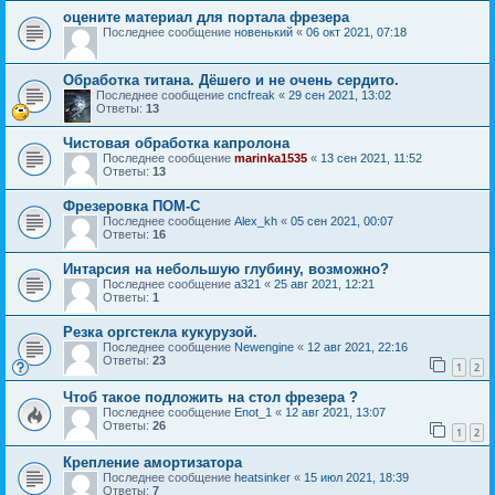
оцените материал для портала фрезера
Последнее сообщение
новенький
«
06 окт 2021, 07:18
Обработка титана. Дёшего и не очень сердито.
Последнее сообщение
cncfreak
«
29 сен 2021, 13:02
Ответы:
13
Чистовая обработка капролона
Последнее сообщение
marinka1535
«
13 сен 2021, 11:52
Ответы:
13
Фрезеровка ПОМ-С
Последнее сообщение
Alex_kh
«
05 сен 2021, 00:07
Ответы:
16
Интарсия на небольшую глубину, возможно?
Последнее сообщение
a321
«
25 авг 2021, 12:21
Ответы:
1
Резка оргстекла кукурузой.
Последнее сообщение
Newengine
«
12 авг 2021, 22:16
Ответы:
23
1
2
Чтоб такое подложить на стол фрезера ?
Последнее сообщение
Enot_1
«
12 авг 2021, 13:07
Ответы:
26
1
2
Крепление амортизатора
Последнее сообщение
heatsinker
«
15 июл 2021, 18:39
Ответы:
7