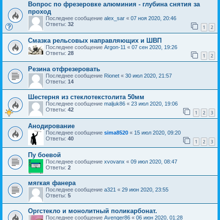
Вопрос по фрезеровке алюминия - глубина снятия за
проход
Последнее сообщение
alex_sar
«
07 ноя 2020, 20:46
Ответы:
32
1
2
Смазка рельсовых направляющих и ШВП
Последнее сообщение
Argon-11
«
07 сен 2020, 19:26
Ответы:
28
1
2
Резина отфрезеровать
Последнее сообщение
Rionet
«
30 июл 2020, 21:57
Ответы:
14
Шестерня из стеклотекстолита 50мм
Последнее сообщение
maljuk86
«
23 июл 2020, 19:06
Ответы:
42
1
2
3
Анодирование
Последнее сообщение
sima8520
«
15 июл 2020, 09:20
Ответы:
40
1
2
3
Пу боевой
Последнее сообщение
xvovanx
«
09 июл 2020, 08:47
Ответы:
2
мягкая фанера
Последнее сообщение
a321
«
29 июн 2020, 23:55
Ответы:
5
Оргстекло и монолитный поликарбонат.
Последнее сообщение
Avenger86
«
06 июн 2020, 01:28