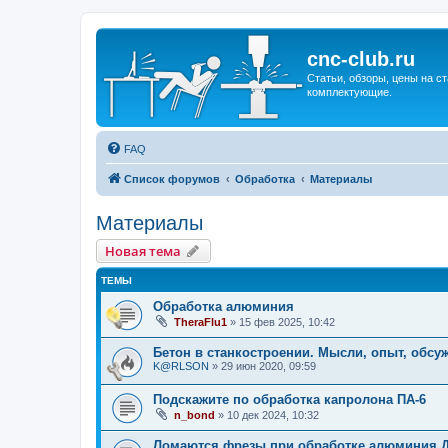
cnc-club.ru
Статьи, обзоры, цены на ст
комплектующие.
FAQ
Список форумов
Обработка
Материалы
Материалы
Новая тема
ТЕМЫ
Обработка алюминия
TheraFlu1
»
15 фев 2025, 10:42
Бетон в станкостроении. Мысли, опыт, обсу
K@RLSON
»
29 июн 2020, 09:59
Подскажите по обработка капролона ПА-6
n_bond
»
10 дек 2024, 10:32
Ломаются фрезы при обработке алюминия Д