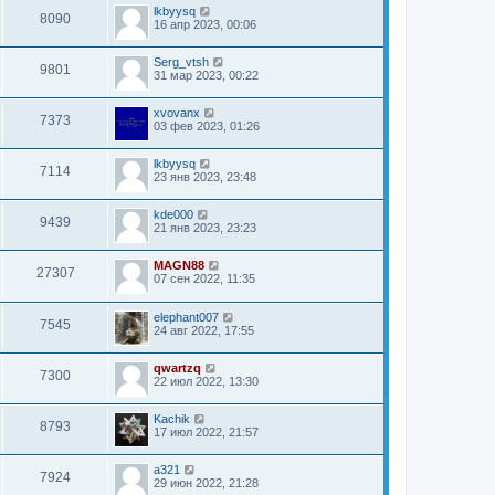
lkbyysq
8090
16 апр 2023, 00:06
Serg_vtsh
9801
31 мар 2023, 00:22
xvovanx
7373
03 фев 2023, 01:26
lkbyysq
7114
23 янв 2023, 23:48
kde000
9439
21 янв 2023, 23:23
MAGN88
27307
07 сен 2022, 11:35
elephant007
7545
24 авг 2022, 17:55
qwartzq
7300
22 июл 2022, 13:30
Kachik
8793
17 июл 2022, 21:57
a321
7924
29 июн 2022, 21:28