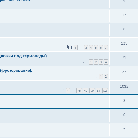
9
17
0
123
1
3
4
5
6
7
…
дложки под термопады)
71
1
2
3
4
(фрезерование).
37
1
2
1032
1
48
49
50
51
52
…
8
0
5