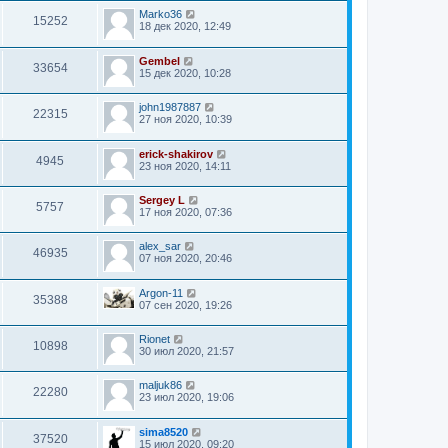
Marko36
15252
18 дек 2020, 12:49
Gembel
33654
15 дек 2020, 10:28
john1987887
22315
27 ноя 2020, 10:39
erick-shakirov
4945
23 ноя 2020, 14:11
Sergey L
5757
17 ноя 2020, 07:36
alex_sar
46935
07 ноя 2020, 20:46
Argon-11
35388
07 сен 2020, 19:26
Rionet
10898
30 июл 2020, 21:57
maljuk86
22280
23 июл 2020, 19:06
sima8520
37520
15 июл 2020, 09:20