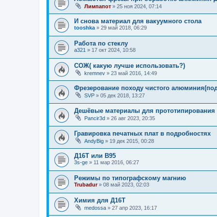
Лимпапот
»
25 ноя 2024, 07:14
И снова материал для вакуумного стола
tooshka
»
29 май 2018, 06:29
Работа по стеклу
a321
»
17 окт 2024, 10:58
COЖ( какую лучше использовать?)
kremnev
»
23 май 2016, 14:49
Фрезерование походу чистого алюминия(по
SVP
»
05 дек 2018, 13:27
Дешёвые материалы для прототипирования 
Pancir3d
»
26 авг 2023, 20:35
Гравировка печатных плат в подробностях
AndyBig
»
19 дек 2015, 00:28
Д16Т или В95
3s-ge
»
11 мар 2016, 06:27
Режимы по типографскому магнию
Trubadur
»
08 май 2023, 02:03
Химия для Д16Т
medossa
»
27 апр 2023, 16:17