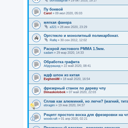
borodaagvali
»
29 окт 2015, 19:17
Пу боевой
Carol
»
09 июл 2020, 05:03
мягкая фанера
a321
»
28 июн 2020, 23:29
Оргстекло и монолитный поликарбонат.
Rafiq
»
30 сен 2012, 12:02
Раскрой листового РММА 1.5мм.
sadam
»
29 мар 2020, 14:33
Обработка графита
Абдурашид
»
22 май 2020, 08:41
мдф шпон из китая
EvgheniiM
»
18 май 2020, 16:54
фрезерный станок по дереву чпу
Dimaskolobok
»
07 май 2020, 22:03
Сплав как алюминий, но легче? (магний, тит
ebragim
»
19 янв 2020, 04:37
Рецепт простого воска для фрезеровки на ч
woodcraft
»
01 апр 2020, 02:21
Прозрачный пластик - помогите опознать