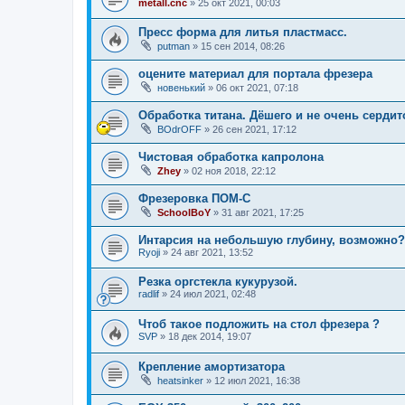
metall.cnc
»
25 окт 2021, 00:03
Пресс форма для литья пластмасс.
putman
»
15 сен 2014, 08:26
оцените материал для портала фрезера
новенький
»
06 окт 2021, 07:18
Обработка титана. Дёшего и не очень сердит
BOdrOFF
»
26 сен 2021, 17:12
Чистовая обработка капролона
Zhey
»
02 ноя 2018, 22:12
Фрезеровка ПОМ-С
SchoolBoY
»
31 авг 2021, 17:25
Интарсия на небольшую глубину, возможно?
Ryoji
»
24 авг 2021, 13:52
Резка оргстекла кукурузой.
radlif
»
24 июл 2021, 02:48
Чтоб такое подложить на стол фрезера ?
SVP
»
18 дек 2014, 19:07
Крепление амортизатора
heatsinker
»
12 июл 2021, 16:38