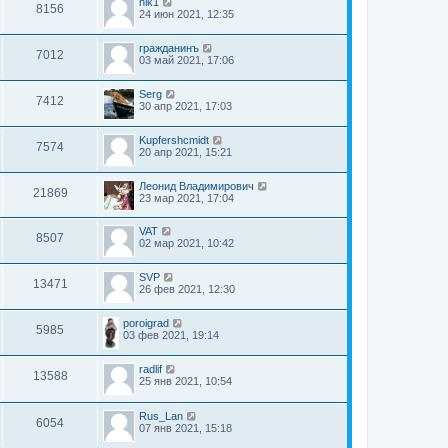
nik1
8156
24 июн 2021, 12:35
гражданинъ
7012
03 май 2021, 17:06
Serg
7412
30 апр 2021, 17:03
Kupfershcmidt
7574
20 апр 2021, 15:21
Леонид Владимирович
21869
23 мар 2021, 17:04
VAT
8507
02 мар 2021, 10:42
SVP
13471
26 фев 2021, 12:30
poroigrad
5985
03 фев 2021, 19:14
radlif
13588
25 янв 2021, 10:54
Rus_Lan
6054
07 янв 2021, 15:18