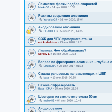
Ломаются фрезы подбор скоростей
Marko36
»
14 дек 2020, 18:35
Режимы сверления алюминия
Yaroslav24
»
02 ноя 2020, 15:04
Анодирование алюминия
BOdrOFF
»
05 июн 2020, 14:35
СОЖ для ЧПУ фрезерного станка
erick-shakirov
»
23 ноя 2020, 14:11
Ламинат. Чем обрабатывать?
Sergey L
»
16 ноя 2020, 10:33
Вопрос по фрезеровке алюминия - глубина с
LinuxGuru
»
25 июл 2017, 01:13
Смазка рельсовых направляющих и ШВП
bass
»
13 янв 2018, 00:58
Резина отфрезеровать
Bass_CPU
»
25 янв 2020, 23:34
Шестерня из стеклотекстолита 50мм
maljuk86
»
04 июл 2020, 10:46
Анодирование