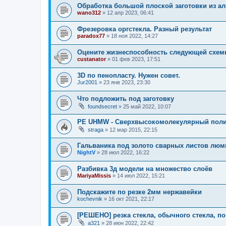
Обработка большой плоской заготовки из 
wano312
»
12 апр 2023, 06:41
Фрезеровка оргстекла. Разный результат
paradox77
»
18 ноя 2022, 14:27
Оцените жизнеспособность следующей схе
custanator
»
01 фев 2023, 17:51
3D по пенопласту. Нужен совет.
Jur2001
»
23 янв 2023, 23:30
Что подложить под заготовку
foundsecret
»
25 май 2022, 10:07
PE UHMW - Сверхвысокомолекулярный поли
straga
»
12 мар 2015, 22:15
Гальваника под золото сварных листов люм
NightV
»
28 июл 2022, 16:22
Разбивка 3д модели на множество слоёв
MariyaMissis
»
14 июл 2022, 15:21
Подскажите по резке 2мм нержавейки
kochevnik
»
16 окт 2021, 22:17
[РЕШЕНО] резка стекла, обычного стекла, по
a321
»
28 июн 2022, 22:42