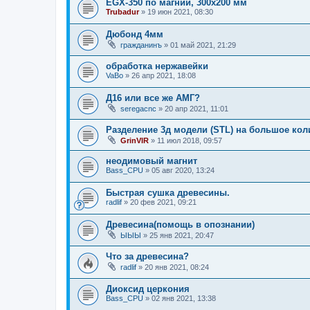
EGX-350 по магний, 300х200 мм
Trubadur
»
19 июн 2021, 08:30
Дюбонд 4мм
гражданинъ
»
01 май 2021, 21:29
обработка нержавейки
VaBo
»
26 апр 2021, 18:08
Д16 или все же АМГ?
seregacnc
»
20 апр 2021, 11:01
Разделение 3д модели (STL) на большое кол
GrinVIR
»
11 июл 2018, 09:57
неодимовый магнит
Bass_CPU
»
05 авг 2020, 13:24
Быстрая сушка древесины.
radlif
»
20 фев 2021, 09:21
Древесина(помощь в опознании)
ЫЫЫ
»
25 янв 2021, 20:47
Что за древесина?
radlif
»
20 янв 2021, 08:24
Диоксид церкония
Bass_CPU
»
02 янв 2021, 13:38