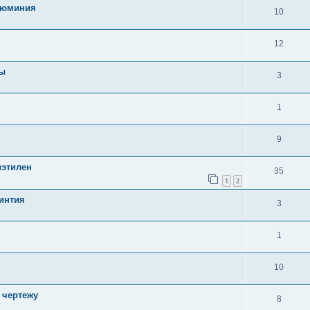
алюминия
10
12
мы
3
1
9
этилен
35
1
2
интия
3
1
10
 чертежу
8