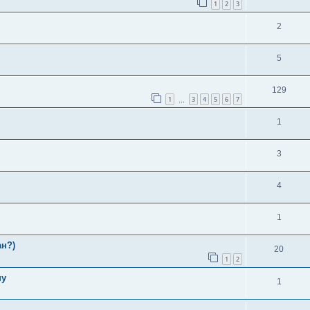
1
2
3
2
5
129
1
3
4
5
6
7
…
1
3
4
1
ан?)
20
1
2
пу
1