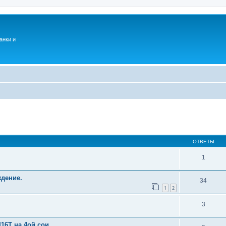
анки и
ОТВЕТЫ
1
ждение.
34
1
2
3
16Т на 4ой сои