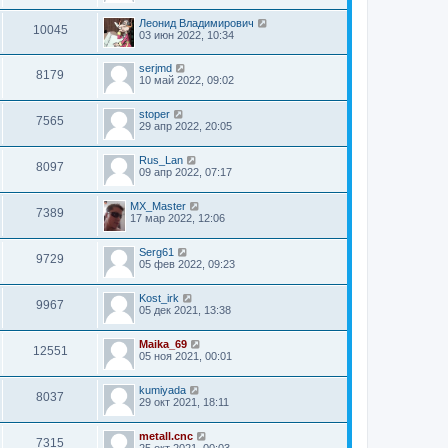
Леонид Владимирович
10045
03 июн 2022, 10:34
serjmd
8179
10 май 2022, 09:02
stoper
7565
29 апр 2022, 20:05
Rus_Lan
8097
09 апр 2022, 07:17
MX_Master
7389
17 мар 2022, 12:06
Serg61
9729
05 фев 2022, 09:23
Kost_irk
9967
05 дек 2021, 13:38
Maika_69
12551
05 ноя 2021, 00:01
kumiyada
8037
29 окт 2021, 18:11
metall.cnc
7315
25 окт 2021, 00:03