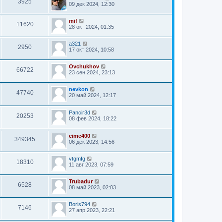
3925
09 дек 2024, 12:30
mif
11620
28 окт 2024, 01:35
a321
2950
17 окт 2024, 10:58
Ovchukhov
66722
23 сен 2024, 23:13
nevkon
47740
20 май 2024, 12:17
Pancir3d
20253
08 фев 2024, 18:22
cime400
349345
06 дек 2023, 14:56
vtgmfg
18310
11 авг 2023, 07:59
Trubadur
6528
08 май 2023, 02:03
Boris794
7146
27 апр 2023, 22:21