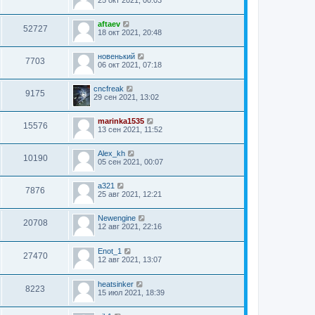
aftaev
52727
18 окт 2021, 20:48
новенький
7703
06 окт 2021, 07:18
cncfreak
9175
29 сен 2021, 13:02
marinka1535
15576
13 сен 2021, 11:52
Alex_kh
10190
05 сен 2021, 00:07
a321
7876
25 авг 2021, 12:21
Newengine
20708
12 авг 2021, 22:16
Enot_1
27470
12 авг 2021, 13:07
heatsinker
8223
15 июл 2021, 18:39