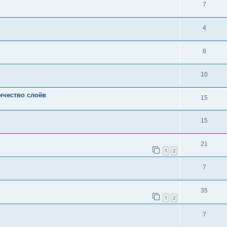
7
4
8
10
ичество слоёв
15
15
21
1
2
7
35
1
2
7