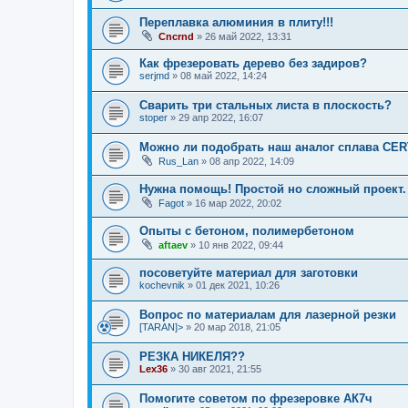
Переплавка алюминия в плиту!!!
Cncrnd
»
26 май 2022, 13:31
Как фрезеровать дерево без задиров?
serjmd
»
08 май 2022, 14:24
Сварить три стальных листа в плоскость?
stoper
»
29 апр 2022, 16:07
Можно ли подобрать наш аналог сплава CE
Rus_Lan
»
08 апр 2022, 14:09
Нужна помощь! Простой но сложный проект.
Fagot
»
16 мар 2022, 20:02
Опыты с бетоном, полимербетоном
aftaev
»
10 янв 2022, 09:44
посоветуйте материал для заготовки
kochevnik
»
01 дек 2021, 10:26
Вопрос по материалам для лазерной резки
[TARAN]>
»
20 мар 2018, 21:05
РЕЗКА НИКЕЛЯ??
Lex36
»
30 авг 2021, 21:55
Помогите советом по фрезеровке АК7ч