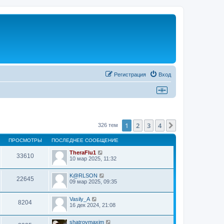
Регистрация
Вход
1
2
3
4
След.
326 тем
ПРОСМОТРЫ
ПОСЛЕДНЕЕ СООБЩЕНИЕ
TheraFlu1
33610
10 мар 2025, 11:32
K@RLSON
22645
09 мар 2025, 09:35
Vasily_A
8204
16 дек 2024, 21:08
shatrovmaxim