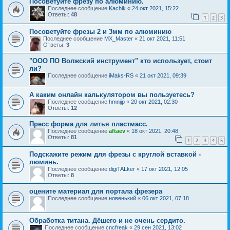
Посоветуйте фрезу по алюминию.
Последнее сообщение
Kachik
«
24 окт 2021, 15:22
Ответы:
48
1
2
3
Посоветуйте фрезы 2 и 3мм по алюминию
Последнее сообщение
MX_Master
«
21 окт 2021, 11:51
Ответы:
3
"ООО ПО Волжский инструмент" кто использует, стоит
ли?
Последнее сообщение
iMaks-RS
«
21 окт 2021, 09:39
А каким онлайн калькулятором вы пользуетесь?
Последнее сообщение
hmnijp
«
20 окт 2021, 02:30
Ответы:
12
Пресс форма для литья пластмасс.
Последнее сообщение
aftaev
«
18 окт 2021, 20:48
Ответы:
81
1
2
3
4
5
Подскажите режим для фрезы с круглой вставкой -
люминь.
Последнее сообщение
digiTALker
«
17 окт 2021, 12:05
Ответы:
8
оцените материал для портала фрезера
Последнее сообщение
новенький
«
06 окт 2021, 07:18
Обработка титана. Дёшего и не очень сердито.
Последнее сообщение
cncfreak
«
29 сен 2021, 13:02