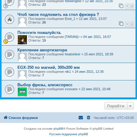
Последнее сообщение
Newengine
«
12 авг 2021, 22:16
Ответы:
23
1
2
Чтоб такое подложить на стол фрезера ?
Последнее сообщение
Enot_1
«
12 авг 2021, 13:07
Ответы:
26
1
2
Помогите пожалуйста.
Последнее сообщение
[TARAN]>
«
04 авг 2021, 16:57
Ответы:
15
Крепление амортизатора
Последнее сообщение
heatsinker
«
15 июл 2021, 18:39
Ответы:
7
EGX-350 по магний, 300х200 мм
Последнее сообщение
nik1
«
24 июн 2021, 12:35
Ответы:
7
Выбор фрезы, алиэкспресс
Последнее сообщение
xvovanx
«
22 июн 2021, 10:48
Ответы:
7
Перейти
Список форумов
Часовой пояс:
UTC+03:00
Создано на основе
phpBB
® Forum Software © phpBB Limited
Русская поддержка phpBB