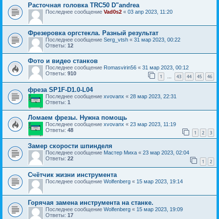
Расточная головка TRC50 D"andrea
Последнее сообщение
Vad0s2
«
03 апр 2023, 11:20
Фрезеровка оргстекла. Разный результат
Последнее сообщение
Serg_vtsh
«
31 мар 2023, 00:22
Ответы:
12
Фото и видео станков
Последнее сообщение
Romasvirin56
«
31 мар 2023, 00:12
Ответы:
910
1
43
44
45
46
…
фреза SP1F-D1.0-L04
Последнее сообщение
xvovanx
«
28 мар 2023, 22:31
Ответы:
1
Ломаем фрезы. Нужна помощь
Последнее сообщение
xvovanx
«
23 мар 2023, 11:19
Ответы:
48
1
2
3
Замер скорости шпинделя
Последнее сообщение
Мастер Миха
«
23 мар 2023, 02:04
Ответы:
22
1
2
Счëтчик жизни инструмента
Последнее сообщение
Wolfenberg
«
15 мар 2023, 19:14
Горячая замена инструмента на станке.
Последнее сообщение
Wolfenberg
«
15 мар 2023, 19:09
Ответы:
17