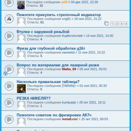
Последнее сообщение
at90
«
04 дек 2021, 22:28
Ответы:
15
Помогите прикупить стрелочный индикатор
Последнее сообщение
sng61
«
18 ноя 2021, 21:22
Ответы:
61
1
2
3
4
Втулки с наружной резьбой
Последнее сообщение
Kupfershcmidt
«
14 ноя 2021, 14:30
Ответы:
4
Фреза для глубокой обработки д16т
Последнее сообщение
eastwind
«
11 ноя 2021, 15:22
Ответы:
5
Вопрос по материалам для лазерной резки
Последнее сообщение
Maika_69
«
05 ноя 2021, 00:01
Ответы:
4
Насколько правильная таблица?
Последнее сообщение
[TARAN]>
«
01 ноя 2021, 00:33
Ответы:
5
РЕЗКА НИКЕЛЯ??
Последнее сообщение
kumiyada
«
29 окт 2021, 18:11
Ответы:
1
Помогите советом по фрезеровке АК7ч
Последнее сообщение
metall.cnc
«
25 окт 2021, 00:03