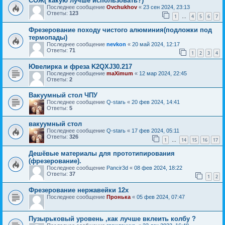
COЖ( какую лучше использовать?)
Последнее сообщение
Ovchukhov
«
23 сен 2024, 23:13
Ответы:
123
1
4
5
6
7
…
Фрезерование походу чистого алюминия(подложки под
термопады)
Последнее сообщение
nevkon
«
20 май 2024, 12:17
Ответы:
71
1
2
3
4
Ювелирка и фреза K2QXJ30.217
Последнее сообщение
maXimum
«
12 мар 2024, 22:45
Ответы:
2
Вакуумный стол ЧПУ
Последнее сообщение
Q-starь
«
20 фев 2024, 14:41
Ответы:
5
вакуумный стол
Последнее сообщение
Q-starь
«
17 фев 2024, 05:11
Ответы:
326
1
14
15
16
17
…
Дешёвые материалы для прототипирования
(фрезерование).
Последнее сообщение
Pancir3d
«
08 фев 2024, 18:22
Ответы:
37
1
2
Фрезерование нержавейки 12х
Последнее сообщение
Пронька
«
05 фев 2024, 07:47
Пузырьковый уровень ,как лучше вклеить колбу ?