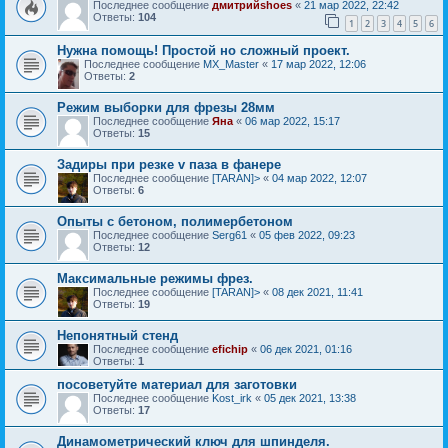
Последнее сообщение
дмитрийshoes
«
21 мар 2022, 22:42
Ответы:
104
1
2
3
4
5
6
Нужна помощь! Простой но сложный проект.
Последнее сообщение
MX_Master
«
17 мар 2022, 12:06
Ответы:
2
Режим выборки для фрезы 28мм
Последнее сообщение
Яна
«
06 мар 2022, 15:17
Ответы:
15
Задиры при резке v паза в фанере
Последнее сообщение
[TARAN]>
«
04 мар 2022, 12:07
Ответы:
6
Опыты с бетоном, полимербетоном
Последнее сообщение
Serg61
«
05 фев 2022, 09:23
Ответы:
12
Максимальные режимы фрез.
Последнее сообщение
[TARAN]>
«
08 дек 2021, 11:41
Ответы:
19
Непонятный стенд
Последнее сообщение
efichip
«
06 дек 2021, 01:16
Ответы:
1
посоветуйте материал для заготовки
Последнее сообщение
Kost_irk
«
05 дек 2021, 13:38
Ответы:
17
Динамометрический ключ для шпинделя.