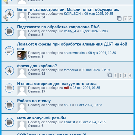
Бетон в станкостроении. Мысли, опыт, обсуждение.
Последнее сообщение
K@RLSON
«
09 мар 2025, 09:35
Ответы:
34
1
2
Подскажите по обработка капролона ПА-6
Последнее сообщение
Vasily_A
«
16 дек 2024, 21:08
Ответы:
3
Ломаются фрезы при обработке алюминия Д16Т на 4ой
сои
Последнее сообщение
shatrovmaxim
«
09 дек 2024, 12:30
Ответы:
9
фреза для карбона?
Последнее сообщение
tarabarka
«
02 ноя 2024, 21:19
Ответы:
62
1
2
3
4
И снова материал для вакуумного стола
Последнее сообщение
mif
«
28 окт 2024, 01:35
Ответы:
17
Работа по стеклу
Последнее сообщение
a321
«
17 окт 2024, 10:58
метчик конусной резьбы
Последнее сообщение
Cvazist
«
15 окт 2024, 12:55
Ответы:
6