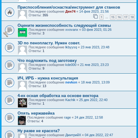
Приспособления/оснастка/инструмент для станков
Последнее сообщение
Ден74
«
14 фев 2023, 21:56
Ответы:
355
1
15
16
17
18
…
Оцените жизнеспособность следующей схемы
Последнее сообщение
xvovanx
«
03 фев 2023, 01:26
Ответы:
3
3D по пенопласту. Нужен совет.
Последнее сообщение
lkbyysq
«
23 янв 2023, 23:48
Ответы:
1
Что подложить под заготовку
Последнее сообщение
kde000
«
21 янв 2023, 23:23
Ответы:
9
ИЧ, ИРБ - нужна консультация
Последнее сообщение
nevkon
«
18 янв 2023, 13:09
Ответы:
13
4-ех осная обработка на основе вектора
Последнее сообщение
Kachik
«
25 дек 2022, 22:40
Ответы:
1
Опять нержавейка
Последнее сообщение
rage
«
24 дек 2022, 12:58
Ответы:
4
Ну разве не красота?
Последнее сообщение
ДмитрийХ
«
04 дек 2022, 22:47