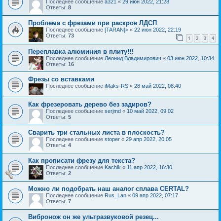
Последнее сообщение
a321
«
29 июн 2022, 21:28
Ответы:
8
Проблема с фрезами при раскрое ЛДСП
Последнее сообщение
[TARAN]>
«
22 июн 2022, 22:19
Ответы:
73
1
2
3
4
Переплавка алюминия в плиту!!!
Последнее сообщение
Леонид Владимирович
«
03 июн 2022, 10:34
Ответы:
16
Фрезы со вставками
Последнее сообщение
iMaks-RS
«
28 май 2022, 08:40
Как фрезеровать дерево без задиров?
Последнее сообщение
serjmd
«
10 май 2022, 09:02
Ответы:
5
Сварить три стальных листа в плоскость?
Последнее сообщение
stoper
«
29 апр 2022, 20:05
Ответы:
4
Как прописати фрезу для текста?
Последнее сообщение
Kachik
«
11 апр 2022, 16:30
Ответы:
2
Можно ли подобрать наш аналог сплава CERTAL?
Последнее сообщение
Rus_Lan
«
09 апр 2022, 07:17
Ответы:
7
Вибронож он же ультразвуковой резец...