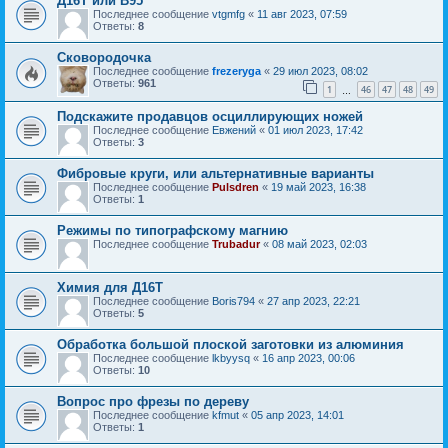
Д16Т или В95
Последнее сообщение
vtgmfg
«
11 авг 2023, 07:59
Ответы:
8
Сковородочка
Последнее сообщение
frezeryga
«
29 июл 2023, 08:02
Ответы:
961
1
46
47
48
49
…
Подскажите продавцов осциллирующих ножей
Последнее сообщение
Евжений
«
01 июл 2023, 17:42
Ответы:
3
Фибровые круги, или альтернативные варианты
Последнее сообщение
Pulsdren
«
19 май 2023, 16:38
Ответы:
1
Режимы по типографскому магнию
Последнее сообщение
Trubadur
«
08 май 2023, 02:03
Химия для Д16Т
Последнее сообщение
Boris794
«
27 апр 2023, 22:21
Ответы:
5
Обработка большой плоской заготовки из алюминия
Последнее сообщение
lkbyysq
«
16 апр 2023, 00:06
Ответы:
10
Вопрос про фрезы по дереву
Последнее сообщение
kfmut
«
05 апр 2023, 14:01
Ответы:
1