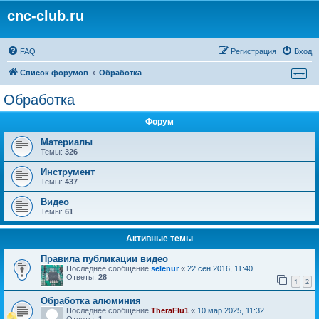
cnc-club.ru
FAQ
Регистрация
Вход
Список форумов
Обработка
Обработка
Форум
Материалы
Темы:
326
Инструмент
Темы:
437
Видео
Темы:
61
Активные темы
Правила публикации видео
Последнее сообщение
selenur
«
22 сен 2016, 11:40
Ответы:
28
1
2
Обработка алюминия
Последнее сообщение
TheraFlu1
«
10 мар 2025, 11:32
Ответы:
1