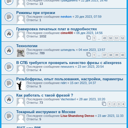
Последнее сообщение
гражданинъ
«
22 дек 2023, 16:48
Ответы:
13
Режимы при отрезки
Последнее сообщение
nevkon
«
20 дек 2023, 07:59
Ответы:
1
Гравировка печатных плат в подробностях
Последнее сообщение
cime400
«
06 дек 2023, 14:56
Ответы:
1032
1
49
50
51
52
…
Технологии
Последнее сообщение
шпиндель
«
04 ноя 2023, 13:57
Ответы:
789
1
37
38
39
40
…
В СПБ требуется проверить качество фрезы с aliexpress
Последнее сообщение
newusers
«
23 окт 2023, 20:54
Ответы:
4
Резьбофрезы, опыт пользования, настройки, параметры
Последнее сообщение
ridirt
«
15 окт 2023, 14:37
Ответы:
5
Как работать с такой фрезой ?
Последнее сообщение
VacheslavI
«
28 авг 2023, 10:20
Ответы:
73
1
2
3
4
Токарный инструмент в Москве
Последнее сообщение
Lisa-Shandong Denso
«
23 авг 2023, 11:33
Ответы:
5