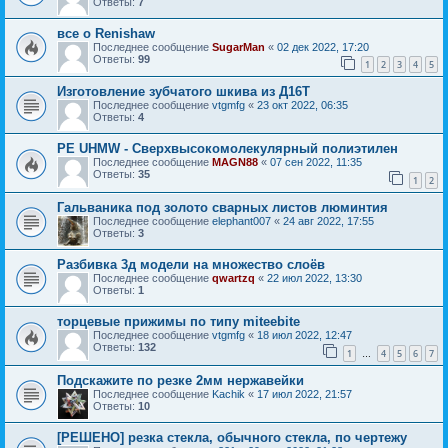
Ответы:
7
все о Renishaw
Последнее сообщение
SugarMan
«
02 дек 2022, 17:20
Ответы:
99
1
2
3
4
5
Изготовление зубчатого шкива из Д16Т
Последнее сообщение
vtgmfg
«
23 окт 2022, 06:35
Ответы:
4
PE UHMW - Сверхвысокомолекулярный полиэтилен
Последнее сообщение
MAGN88
«
07 сен 2022, 11:35
Ответы:
35
1
2
Гальваника под золото сварных листов люминтия
Последнее сообщение
elephant007
«
24 авг 2022, 17:55
Ответы:
3
Разбивка 3д модели на множество слоёв
Последнее сообщение
qwartzq
«
22 июл 2022, 13:30
Ответы:
1
торцевые прижимы по типу miteebite
Последнее сообщение
vtgmfg
«
18 июл 2022, 12:47
Ответы:
132
1
4
5
6
7
…
Подскажите по резке 2мм нержавейки
Последнее сообщение
Kachik
«
17 июл 2022, 21:57
Ответы:
10
[РЕШЕНО] резка стекла, обычного стекла, по чертежу