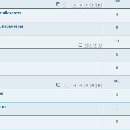
789
1
36
37
38
39
40
…
 aliexpress
4
, параметры
5
73
1
2
3
4
5
8
961
1
45
46
47
48
49
…
ей
3
нты
1
0