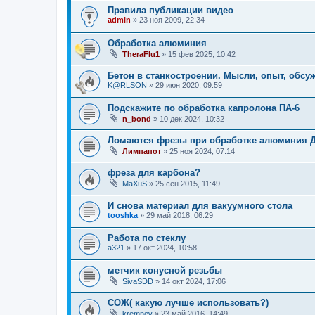
Правила публикации видео
admin
»
23 ноя 2009, 22:34
Обработка алюминия
TheraFlu1
»
15 фев 2025, 10:42
Бетон в станкостроении. Мысли, опыт, обсу
K@RLSON
»
29 июн 2020, 09:59
Подскажите по обработка капролона ПА-6
n_bond
»
10 дек 2024, 10:32
Ломаются фрезы при обработке алюминия Д
Лимпапот
»
25 ноя 2024, 07:14
фреза для карбона?
MaXuS
»
25 сен 2015, 11:49
И снова материал для вакуумного стола
tooshka
»
29 май 2018, 06:29
Работа по стеклу
a321
»
17 окт 2024, 10:58
метчик конусной резьбы
SivaSDD
»
14 окт 2024, 17:06
COЖ( какую лучше использовать?)
kremnev
»
23 май 2016, 14:49