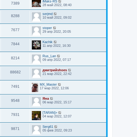
iMaks-RS
7389
28 май 2022, 08:40
serjmd
8288
10 май 2022, 09:02
stoper
7677
29 апр 2022, 20:05
Kachik
7844
11 апр 2022, 16:30
Rus_Lan
8214
09 апр 2022, 07:17
дмитрийshoes
88682
21 мар 2022, 22:42
MX_Master
7491
17 мар 2022, 12:06
Яна
9548
06 мар 2022, 15:17
[TARAN]>
7931
04 мар 2022, 12:07
Serg61
9871
05 фев 2022, 09:23