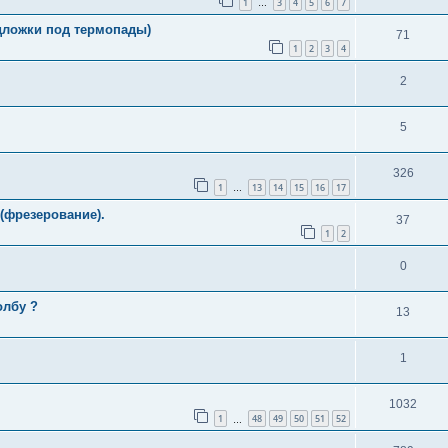
1
3
4
5
6
7
…
дложки под термопады)
71
1
2
3
4
2
5
326
1
13
14
15
16
17
…
(фрезерование).
37
1
2
0
олбу ?
13
1
1032
1
48
49
50
51
52
…