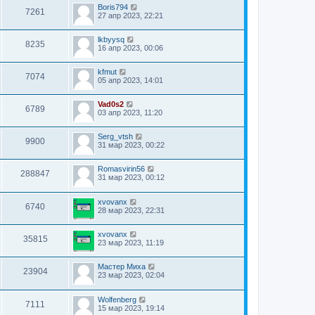
Boris794
7261
27 апр 2023, 22:21
lkbyysq
8235
16 апр 2023, 00:06
kfmut
7074
05 апр 2023, 14:01
Vad0s2
6789
03 апр 2023, 11:20
Serg_vtsh
9900
31 мар 2023, 00:22
Romasvirin56
288847
31 мар 2023, 00:12
xvovanx
6740
28 мар 2023, 22:31
xvovanx
35815
23 мар 2023, 11:19
Мастер Миха
23904
23 мар 2023, 02:04
Wolfenberg
7111
15 мар 2023, 19:14