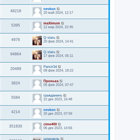
nevkon
48218
20 май 2024, 12:17
maXimum
5395
12 мар 2024, 22:45
Q-starь
4976
20 фев 2024, 14:41
Q-starь
94864
17 фев 2024, 05:11
Pancir3d
20489
08 фев 2024, 18:22
Пронька
3824
05 фев 2024, 07:47
гражданинъ
5584
22 дек 2023, 16:48
nevkon
4214
20 дек 2023, 07:59
cime400
351830
06 дек 2023, 14:56
шпиндель