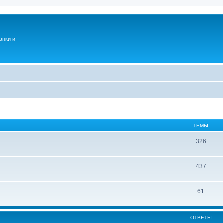
анки и
ТЕМЫ
326
437
61
ОТВЕТЫ