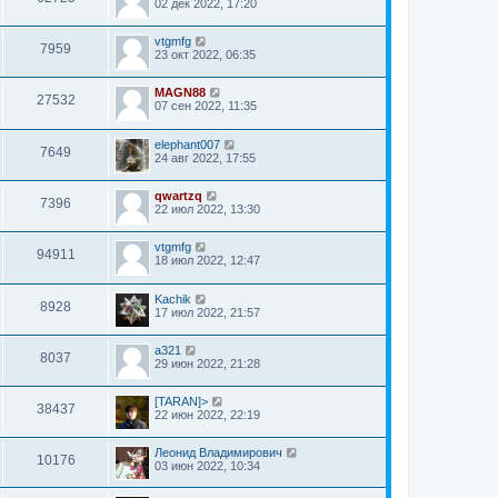
02 дек 2022, 17:20
vtgmfg
7959
23 окт 2022, 06:35
MAGN88
27532
07 сен 2022, 11:35
elephant007
7649
24 авг 2022, 17:55
qwartzq
7396
22 июл 2022, 13:30
vtgmfg
94911
18 июл 2022, 12:47
Kachik
8928
17 июл 2022, 21:57
a321
8037
29 июн 2022, 21:28
[TARAN]>
38437
22 июн 2022, 22:19
Леонид Владимирович
10176
03 июн 2022, 10:34