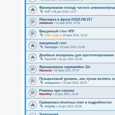
Фрезерование походу чистого алюминия(по
SVP
»
05 дек 2018, 13:27
Ювелирка и фреза K2QXJ30.217
maXimum
»
11 мар 2024, 14:15
Вакуумный стол ЧПУ
CNC-Logic
»
18 фев 2024, 13:25
вакуумный стол
frezeryga
»
20 июн 2019, 23:48
Дешёвые материалы для прототипирования 
Pancir3d
»
26 авг 2023, 20:35
Фрезерование нержавейки 12х
Пронька
»
05 фев 2024, 07:47
Пузырьковый уровень ,как лучше вклеить к
гражданинъ
»
19 дек 2023, 18:23
Режимы при отрезки
Narodiny
»
15 дек 2023, 13:29
Гравировка печатных плат в подробностях
AndyBig
»
19 дек 2015, 00:28
Технологии