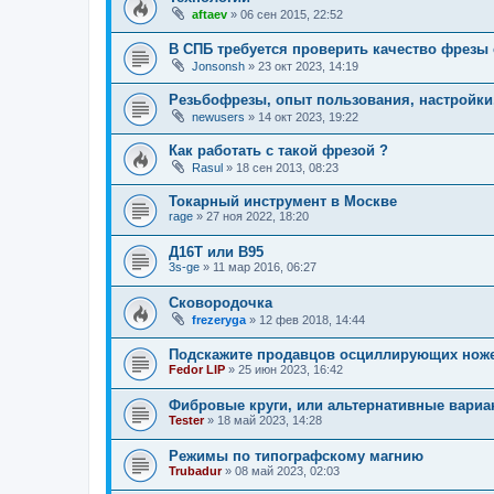
aftaev
»
06 сен 2015, 22:52
В СПБ требуется проверить качество фрезы с
Jonsonsh
»
23 окт 2023, 14:19
Резьбофрезы, опыт пользования, настройки
newusers
»
14 окт 2023, 19:22
Как работать с такой фрезой ?
Rasul
»
18 сен 2013, 08:23
Токарный инструмент в Москве
rage
»
27 ноя 2022, 18:20
Д16Т или В95
3s-ge
»
11 мар 2016, 06:27
Сковородочка
frezeryga
»
12 фев 2018, 14:44
Подскажите продавцов осциллирующих нож
Fedor LIP
»
25 июн 2023, 16:42
Фибровые круги, или альтернативные вариа
Tester
»
18 май 2023, 14:28
Режимы по типографскому магнию
Trubadur
»
08 май 2023, 02:03