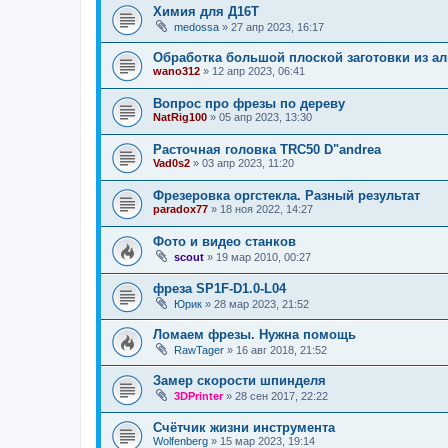
Химия для Д16Т
medossa
»
27 апр 2023, 16:17
Обработка большой плоской заготовки из 
wano312
»
12 апр 2023, 06:41
Вопрос про фрезы по дереву
NatRig100
»
05 апр 2023, 13:30
Расточная головка TRC50 D"andrea
Vad0s2
»
03 апр 2023, 11:20
Фрезеровка оргстекла. Разный результат
paradox77
»
18 ноя 2022, 14:27
Фото и видео станков
scout
»
19 мар 2010, 00:27
фреза SP1F-D1.0-L04
Юрик
»
28 мар 2023, 21:52
Ломаем фрезы. Нужна помощь
RawTager
»
16 авг 2018, 21:52
Замер скорости шпинделя
3DPrinter
»
28 сен 2017, 22:22
Счëтчик жизни инструмента
Wolfenberg
»
15 мар 2023, 19:14