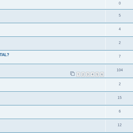
0
5
4
2
RTAL?
7
104
1
2
3
4
5
6
2
15
6
12