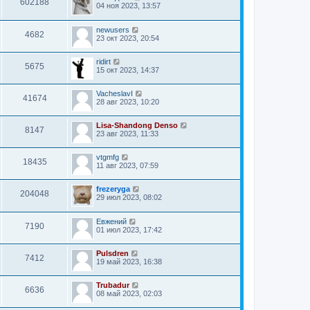
602188
04 ноя 2023, 13:57
newusers
4682
23 окт 2023, 20:54
ridirt
5675
15 окт 2023, 14:37
VacheslavI
41674
28 авг 2023, 10:20
Lisa-Shandong Denso
8147
23 авг 2023, 11:33
vtgmfg
18435
11 авг 2023, 07:59
frezeryga
204048
29 июл 2023, 08:02
Евжений
7190
01 июл 2023, 17:42
Pulsdren
7412
19 май 2023, 16:38
Trubadur
6636
08 май 2023, 02:03