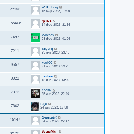
Wolfenberg
22290
15 мар 2023, 19:09
Ден74
155606
14 фев 2023, 21:56
xvovanx
7497
03 фев 2023, 01:26
lkbyysq
7211
23 янв 2023, 23:48
kde000
9557
21 янв 2023, 23:23
nevkon
8822
18 янв 2023, 13:09
Kachik
7373
25 дек 2022, 22:40
rage
7862
24 дек 2022, 12:58
ДмитрийХ
15147
04 дек 2022, 22:47
SugarMan
62725