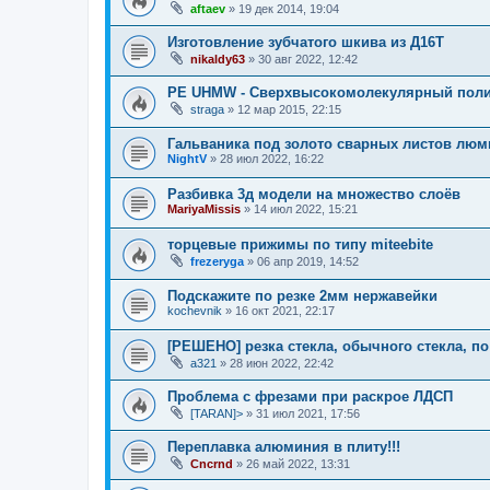
aftaev
»
19 дек 2014, 19:04
Изготовление зубчатого шкива из Д16Т
nikaldy63
»
30 авг 2022, 12:42
PE UHMW - Сверхвысокомолекулярный поли
straga
»
12 мар 2015, 22:15
Гальваника под золото сварных листов люм
NightV
»
28 июл 2022, 16:22
Разбивка 3д модели на множество слоёв
MariyaMissis
»
14 июл 2022, 15:21
торцевые прижимы по типу miteebite
frezeryga
»
06 апр 2019, 14:52
Подскажите по резке 2мм нержавейки
kochevnik
»
16 окт 2021, 22:17
[РЕШЕНО] резка стекла, обычного стекла, по
a321
»
28 июн 2022, 22:42
Проблема с фрезами при раскрое ЛДСП
[TARAN]>
»
31 июл 2021, 17:56
Переплавка алюминия в плиту!!!
Cncrnd
»
26 май 2022, 13:31