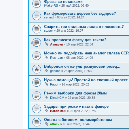
Фрезы со вставками
iMaks-RS
»
28 май 2022, 08:40
Как фрезеровать дерево без задиров?
serjmd
»
08 май 2022, 14:24
Сварить три стальных листа в плоскость?
stoper
»
29 апр 2022, 16:07
Как прописати фрезу для текста?
Avaavva
»
10 апр 2022, 22:34
Можно ли подобрать наш аналог сплава CE
Rus_Lan
»
08 апр 2022, 14:09
Вибронож он же ультразвуковой резец...
gendos
»
28 фев 2015, 12:53
Нужна помощь! Простой но сложный проект.
Fagot
»
16 мар 2022, 20:02
Режим выборки для фрезы 28мм
DimaKCM
»
02 июн 2021, 20:38
Задиры при резке v паза в фанере
Baton1995
»
26 фев 2022, 07:59
Опыты с бетоном, полимербетоном
aftaev
»
10 янв 2022, 09:44