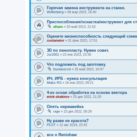
Горячая замена инструмента на станке.
Wolfenberg
»
08 мар 2023, 16:40
Приспособления/оснастка/инструмент для с
aftaev
»
03 май 2013, 21:52
Оцените жизнеспособность следующей схе
custanator
»
01 фев 2023, 17:51
3D по пенопласту. Нужен совет.
Jur2001
»
23 янв 2023, 23:30
Что подложить под заготовку
foundsecret
»
25 май 2022, 10:07
ИЧ, ИРБ - нужна консультация
iMaks-RS
»
16 янв 2023, 09:21
4-ех осная обработка на основе вектора
erick-shakirov
»
25 дек 2022, 21:20
Опять нержавейка
rage
»
23 дек 2022, 00:29
Ну разве не красота?
PLOT
»
12 авг 2019, 22:42
все о Renishaw