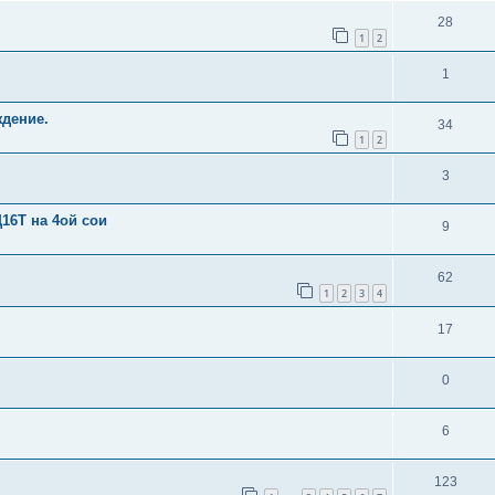
28
1
2
1
ждение.
34
1
2
3
16Т на 4ой сои
9
62
1
2
3
4
17
0
6
123