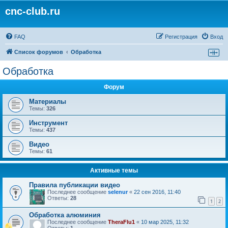
cnc-club.ru
FAQ
Регистрация
Вход
Список форумов
Обработка
Обработка
Форум
Материалы
Темы:
326
Инструмент
Темы:
437
Видео
Темы:
61
Активные темы
Правила публикации видео
Последнее сообщение
selenur
«
22 сен 2016, 11:40
Ответы:
28
1
2
Обработка алюминия
Последнее сообщение
TheraFlu1
«
10 мар 2025, 11:32
Ответы:
1