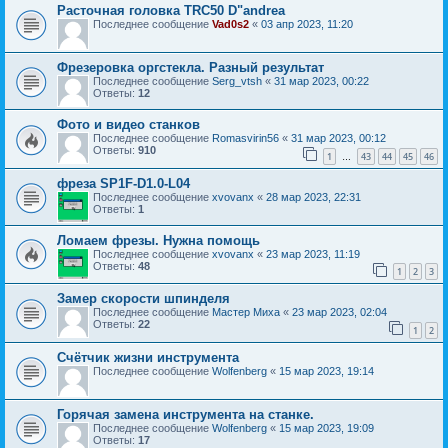
Расточная головка TRC50 D"andrea
Последнее сообщение
Vad0s2
«
03 апр 2023, 11:20
Фрезеровка оргстекла. Разный результат
Последнее сообщение
Serg_vtsh
«
31 мар 2023, 00:22
Ответы:
12
Фото и видео станков
Последнее сообщение
Romasvirin56
«
31 мар 2023, 00:12
Ответы:
910
1
43
44
45
46
…
фреза SP1F-D1.0-L04
Последнее сообщение
xvovanx
«
28 мар 2023, 22:31
Ответы:
1
Ломаем фрезы. Нужна помощь
Последнее сообщение
xvovanx
«
23 мар 2023, 11:19
Ответы:
48
1
2
3
Замер скорости шпинделя
Последнее сообщение
Мастер Миха
«
23 мар 2023, 02:04
Ответы:
22
1
2
Счëтчик жизни инструмента
Последнее сообщение
Wolfenberg
«
15 мар 2023, 19:14
Горячая замена инструмента на станке.
Последнее сообщение
Wolfenberg
«
15 мар 2023, 19:09
Ответы:
17