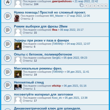
Последнее сообщение
дмитрийshoes
«
21 мар 2022, 22:42
Ответы:
104
1
2
3
4
5
6
Нужна помощь! Простой но сложный проект.
Последнее сообщение
MX_Master
«
17 мар 2022, 12:06
Ответы:
2
Режим выборки для фрезы 28мм
Последнее сообщение
Яна
«
06 мар 2022, 15:17
Ответы:
15
Задиры при резке v паза в фанере
Последнее сообщение
[TARAN]>
«
04 мар 2022, 12:07
Ответы:
6
Опыты с бетоном, полимербетоном
Последнее сообщение
Serg61
«
05 фев 2022, 09:23
Ответы:
12
Максимальные режимы фрез.
Последнее сообщение
[TARAN]>
«
08 дек 2021, 11:41
Ответы:
19
Непонятный стенд
Последнее сообщение
efichip
«
06 дек 2021, 01:16
Ответы:
1
посоветуйте материал для заготовки
Последнее сообщение
Kost_irk
«
05 дек 2021, 13:38
Ответы:
17
Динамометрический ключ для шпинделя.