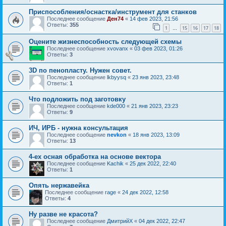
Приспособления/оснастка/инструмент для станков
Последнее сообщение
Ден74
«
14 фев 2023, 21:56
Ответы:
355
1
15
16
17
18
…
Оцените жизнеспособность следующей схемы
Последнее сообщение
xvovanx
«
03 фев 2023, 01:26
Ответы:
3
3D по пенопласту. Нужен совет.
Последнее сообщение
lkbyysq
«
23 янв 2023, 23:48
Ответы:
1
Что подложить под заготовку
Последнее сообщение
kde000
«
21 янв 2023, 23:23
Ответы:
9
ИЧ, ИРБ - нужна консультация
Последнее сообщение
nevkon
«
18 янв 2023, 13:09
Ответы:
13
4-ех осная обработка на основе вектора
Последнее сообщение
Kachik
«
25 дек 2022, 22:40
Ответы:
1
Опять нержавейка
Последнее сообщение
rage
«
24 дек 2022, 12:58
Ответы:
4
Ну разве не красота?
Последнее сообщение
ДмитрийХ
«
04 дек 2022, 22:47