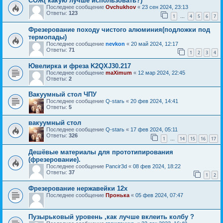
COЖ( какую лучше использовать?)
Последнее сообщение
Ovchukhov
«
23 сен 2024, 23:13
Ответы:
123
1
4
5
6
7
…
Фрезерование походу чистого алюминия(подложки под
термопады)
Последнее сообщение
nevkon
«
20 май 2024, 12:17
Ответы:
71
1
2
3
4
Ювелирка и фреза K2QXJ30.217
Последнее сообщение
maXimum
«
12 мар 2024, 22:45
Ответы:
2
Вакуумный стол ЧПУ
Последнее сообщение
Q-starь
«
20 фев 2024, 14:41
Ответы:
5
вакуумный стол
Последнее сообщение
Q-starь
«
17 фев 2024, 05:11
Ответы:
326
1
14
15
16
17
…
Дешёвые материалы для прототипирования
(фрезерование).
Последнее сообщение
Pancir3d
«
08 фев 2024, 18:22
Ответы:
37
1
2
Фрезерование нержавейки 12х
Последнее сообщение
Пронька
«
05 фев 2024, 07:47
Пузырьковый уровень ,как лучше вклеить колбу ?