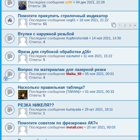
Последнее сообщение
at90
«
04 дек 2021, 22:28
Ответы:
15
Помогите прикупить стрелочный индикатор
Последнее сообщение
sng61
«
18 ноя 2021, 21:22
Ответы:
61
1
2
3
4
Втулки с наружной резьбой
Последнее сообщение
Kupfershcmidt
«
14 ноя 2021, 14:30
Ответы:
4
Фреза для глубокой обработки д16т
Последнее сообщение
eastwind
«
11 ноя 2021, 15:22
Ответы:
5
Вопрос по материалам для лазерной резки
Последнее сообщение
Maika_69
«
05 ноя 2021, 00:01
Ответы:
4
Насколько правильная таблица?
Последнее сообщение
[TARAN]>
«
01 ноя 2021, 00:33
Ответы:
5
РЕЗКА НИКЕЛЯ??
Последнее сообщение
kumiyada
«
29 окт 2021, 18:11
Ответы:
1
Помогите советом по фрезеровке АК7ч
Последнее сообщение
metall.cnc
«
25 окт 2021, 00:03