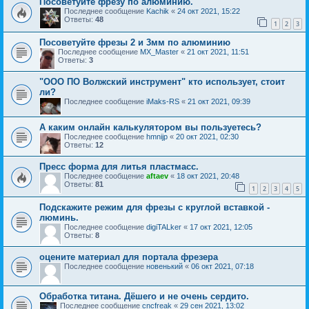
Посоветуйте фрезу по алюминию.
Последнее сообщение
Kachik
«
24 окт 2021, 15:22
Ответы:
48
1
2
3
Посоветуйте фрезы 2 и 3мм по алюминию
Последнее сообщение
MX_Master
«
21 окт 2021, 11:51
Ответы:
3
"ООО ПО Волжский инструмент" кто использует, стоит
ли?
Последнее сообщение
iMaks-RS
«
21 окт 2021, 09:39
А каким онлайн калькулятором вы пользуетесь?
Последнее сообщение
hmnijp
«
20 окт 2021, 02:30
Ответы:
12
Пресс форма для литья пластмасс.
Последнее сообщение
aftaev
«
18 окт 2021, 20:48
Ответы:
81
1
2
3
4
5
Подскажите режим для фрезы с круглой вставкой -
люминь.
Последнее сообщение
digiTALker
«
17 окт 2021, 12:05
Ответы:
8
оцените материал для портала фрезера
Последнее сообщение
новенький
«
06 окт 2021, 07:18
Обработка титана. Дёшего и не очень сердито.
Последнее сообщение
cncfreak
«
29 сен 2021, 13:02