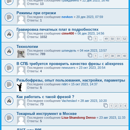
Последнее сообщение
гражданинъ
«
22 дек 2023, 16:48
Ответы:
13
Режимы при отрезки
Последнее сообщение
nevkon
«
20 дек 2023, 07:59
Ответы:
1
Гравировка печатных плат в подробностях
Последнее сообщение
cime400
«
06 дек 2023, 14:56
Ответы:
1032
1
49
50
51
52
…
Технологии
Последнее сообщение
шпиндель
«
04 ноя 2023, 13:57
Ответы:
789
1
37
38
39
40
…
В СПБ требуется проверить качество фрезы с aliexpress
Последнее сообщение
newusers
«
23 окт 2023, 20:54
Ответы:
4
Резьбофрезы, опыт пользования, настройки, параметры
Последнее сообщение
ridirt
«
15 окт 2023, 14:37
Ответы:
5
Как работать с такой фрезой ?
Последнее сообщение
VacheslavI
«
28 авг 2023, 10:20
Ответы:
73
1
2
3
4
Токарный инструмент в Москве
Последнее сообщение
Lisa-Shandong Denso
«
23 авг 2023, 11:33
Ответы:
5