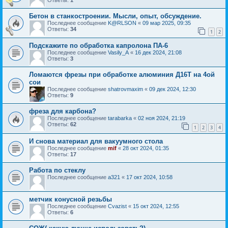
Бетон в станкостроении. Мысли, опыт, обсуждение.
Последнее сообщение
K@RLSON
«
09 мар 2025, 09:35
Ответы:
34
1
2
Подскажите по обработка капролона ПА-6
Последнее сообщение
Vasily_A
«
16 дек 2024, 21:08
Ответы:
3
Ломаются фрезы при обработке алюминия Д16Т на 4ой
сои
Последнее сообщение
shatrovmaxim
«
09 дек 2024, 12:30
Ответы:
9
фреза для карбона?
Последнее сообщение
tarabarka
«
02 ноя 2024, 21:19
Ответы:
62
1
2
3
4
И снова материал для вакуумного стола
Последнее сообщение
mif
«
28 окт 2024, 01:35
Ответы:
17
Работа по стеклу
Последнее сообщение
a321
«
17 окт 2024, 10:58
метчик конусной резьбы
Последнее сообщение
Cvazist
«
15 окт 2024, 12:55
Ответы:
6