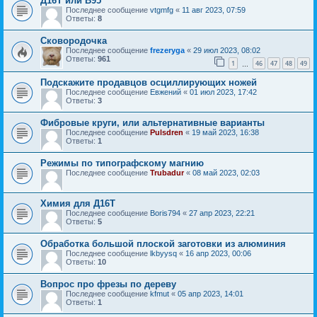
Д16Т или В95
Последнее сообщение
vtgmfg
«
11 авг 2023, 07:59
Ответы:
8
Сковородочка
Последнее сообщение
frezeryga
«
29 июл 2023, 08:02
Ответы:
961
1
46
47
48
49
…
Подскажите продавцов осциллирующих ножей
Последнее сообщение
Евжений
«
01 июл 2023, 17:42
Ответы:
3
Фибровые круги, или альтернативные варианты
Последнее сообщение
Pulsdren
«
19 май 2023, 16:38
Ответы:
1
Режимы по типографскому магнию
Последнее сообщение
Trubadur
«
08 май 2023, 02:03
Химия для Д16Т
Последнее сообщение
Boris794
«
27 апр 2023, 22:21
Ответы:
5
Обработка большой плоской заготовки из алюминия
Последнее сообщение
lkbyysq
«
16 апр 2023, 00:06
Ответы:
10
Вопрос про фрезы по дереву
Последнее сообщение
kfmut
«
05 апр 2023, 14:01
Ответы:
1