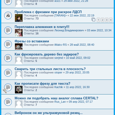
Последнее сообщение
a321
«
29 июн 2022, 21:28
Ответы:
8
Проблема с фрезами при раскрое ЛДСП
Последнее сообщение
[TARAN]>
«
22 июн 2022, 22:19
Ответы:
73
1
2
3
4
Переплавка алюминия в плиту!!!
Последнее сообщение
Леонид Владимирович
«
03 июн 2022, 10:34
Ответы:
16
Фрезы со вставками
Последнее сообщение
iMaks-RS
«
28 май 2022, 08:40
Как фрезеровать дерево без задиров?
Последнее сообщение
serjmd
«
10 май 2022, 09:02
Ответы:
5
Сварить три стальных листа в плоскость?
Последнее сообщение
stoper
«
29 апр 2022, 20:05
Ответы:
4
Как прописати фрезу для текста?
Последнее сообщение
Kachik
«
11 апр 2022, 16:30
Ответы:
2
Можно ли подобрать наш аналог сплава CERTAL?
Последнее сообщение
Rus_Lan
«
09 апр 2022, 07:17
Ответы:
7
Вибронож он же ультразвуковой резец...