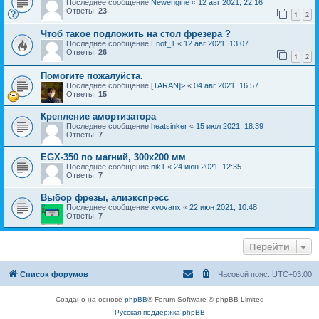
Последнее сообщение
Newengine
«
12 авг 2021, 22:16
Ответы:
23
1
2
Чтоб такое подложить на стол фрезера ?
Последнее сообщение
Enot_1
«
12 авг 2021, 13:07
Ответы:
26
1
2
Помогите пожалуйста.
Последнее сообщение
[TARAN]>
«
04 авг 2021, 16:57
Ответы:
15
Крепление амортизатора
Последнее сообщение
heatsinker
«
15 июл 2021, 18:39
Ответы:
7
EGX-350 по магний, 300х200 мм
Последнее сообщение
nik1
«
24 июн 2021, 12:35
Ответы:
7
Выбор фрезы, алиэкспресс
Последнее сообщение
xvovanx
«
22 июн 2021, 10:48
Ответы:
7
Перейти
Список форумов
Часовой пояс:
UTC+03:00
Создано на основе
phpBB
® Forum Software © phpBB Limited
Русская поддержка phpBB