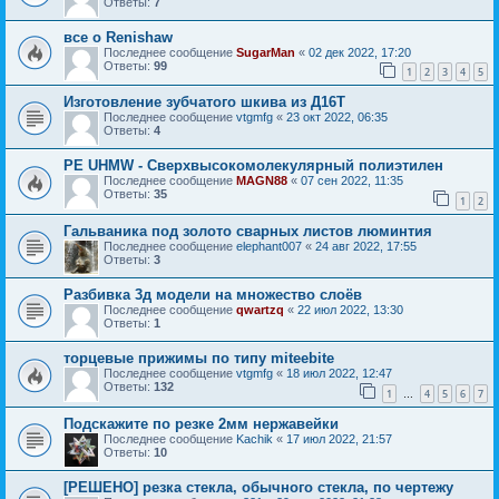
Ответы:
7
все о Renishaw
Последнее сообщение
SugarMan
«
02 дек 2022, 17:20
Ответы:
99
1
2
3
4
5
Изготовление зубчатого шкива из Д16Т
Последнее сообщение
vtgmfg
«
23 окт 2022, 06:35
Ответы:
4
PE UHMW - Сверхвысокомолекулярный полиэтилен
Последнее сообщение
MAGN88
«
07 сен 2022, 11:35
Ответы:
35
1
2
Гальваника под золото сварных листов люминтия
Последнее сообщение
elephant007
«
24 авг 2022, 17:55
Ответы:
3
Разбивка 3д модели на множество слоёв
Последнее сообщение
qwartzq
«
22 июл 2022, 13:30
Ответы:
1
торцевые прижимы по типу miteebite
Последнее сообщение
vtgmfg
«
18 июл 2022, 12:47
Ответы:
132
1
4
5
6
7
…
Подскажите по резке 2мм нержавейки
Последнее сообщение
Kachik
«
17 июл 2022, 21:57
Ответы:
10
[РЕШЕНО] резка стекла, обычного стекла, по чертежу