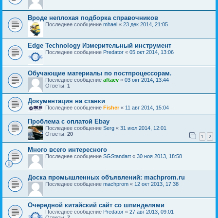
Вроде неплохая подборка справочников
Последнее сообщение
mhael
«
23 дек 2014, 21:05
Edge Technology Измерительный инструмент
Последнее сообщение
Predator
«
05 окт 2014, 13:06
Обучающие материалы по постпроцессорам.
Последнее сообщение
aftaev
«
03 окт 2014, 13:44
Ответы:
1
Документация на станки
Последнее сообщение
Fisher
«
11 авг 2014, 15:04
Проблема с оплатой Ebay
Последнее сообщение
Serg
«
31 июл 2014, 12:01
Ответы:
20
1
2
Много всего интересного
Последнее сообщение
SGStandart
«
30 ноя 2013, 18:58
Доска промышленных объявлений: machprom.ru
Последнее сообщение
machprom
«
12 окт 2013, 17:38
Очередной китайский сайт со шпинделями
Последнее сообщение
Predator
«
27 авг 2013, 09:01
Ответы:
7