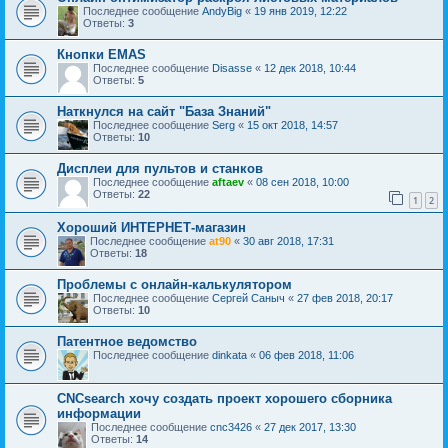
Последнее сообщение
AndyBig
«
19 янв 2019, 12:22
Ответы:
3
Кнопки EMAS
Последнее сообщение
Disasse
«
12 дек 2018, 10:44
Ответы:
5
Наткнулся на сайт "База Знаний"
Последнее сообщение
Serg
«
15 окт 2018, 14:57
Ответы:
10
Дисплеи для пультов и станков
Последнее сообщение
aftaev
«
08 сен 2018, 10:00
Ответы:
22
1
2
Хороший ИНТЕРНЕТ-магазин
Последнее сообщение
at90
«
30 авг 2018, 17:31
Ответы:
18
Проблемы с онлайн-калькулятором
Последнее сообщение
Сергей Саныч
«
27 фев 2018, 20:17
Ответы:
10
Патентное ведомство
Последнее сообщение
dinkata
«
06 фев 2018, 11:06
CNCsearch хочу создать проект хорошего сборника
информации
Последнее сообщение
cnc3426
«
27 дек 2017, 13:30
Ответы:
14