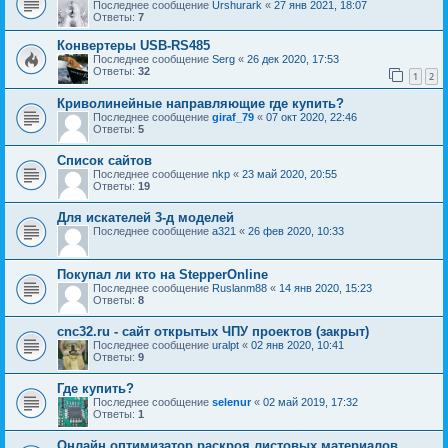
Последнее сообщение
Urshurark
«
27 янв 2021, 18:07
Ответы:
7
Конвертеры USB-RS485
Последнее сообщение
Serg
«
26 дек 2020, 17:53
Ответы:
32
1
2
Криволинейные направляющие где купить?
Последнее сообщение
giraf_79
«
07 окт 2020, 22:46
Ответы:
5
Список сайтов
Последнее сообщение
nkp
«
23 май 2020, 20:55
Ответы:
19
Для искателей 3-д моделей
Последнее сообщение
a321
«
26 фев 2020, 10:33
Покупал ли кто на StepperOnline
Последнее сообщение
Ruslanm88
«
14 янв 2020, 15:23
Ответы:
8
cnc32.ru - сайт открытых ЧПУ проектов (закрыт)
Последнее сообщение
uralpt
«
02 янв 2020, 10:41
Ответы:
9
Где купить?
Последнее сообщение
selenur
«
02 май 2019, 17:32
Ответы:
1
Онлайн оптимизатор раскроя листовых материалов