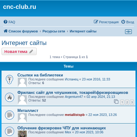
cnc-club.ru
FAQ
Регистрация
Вход
Список форумов
Ресурсы сети
Интернет сайты
Интернет сайты
Новая тема
1 тема • Страница
1
из
1
Темы
Ссылки на библиотеки
Последнее сообщение
Испанец
«
23 ноя 2016, 11:33
Ответы:
6
Фриланс сайт для чпушников, токарей\фрезеровщиков
Последнее сообщение
Argentum47
«
02 апр 2024, 21:13
Ответы:
52
1
2
3
Металлист
Последнее сообщение
metallistspb
«
22 ноя 2023, 13:26
Обучение фрезеровке ЧПУ для начинающих
Последнее сообщение
Mex
«
20 ноя 2023, 10:06