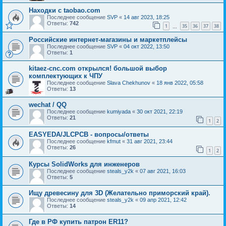
Находки c taobao.com
Последнее сообщение
SVP
«
14 авг 2023, 18:25
Ответы:
742
1
35
36
37
38
…
Российские интернет-магазины и маркетплейсы
Последнее сообщение
SVP
«
04 окт 2022, 13:50
Ответы:
1
kitaez-cnc.com открылся! большой выбор
комплектующих к ЧПУ
Последнее сообщение
Slava Chekhunov
«
18 янв 2022, 05:58
Ответы:
13
wechat / QQ
Последнее сообщение
kumiyada
«
30 окт 2021, 22:19
Ответы:
21
1
2
EASYEDA/JLCPCB - вопросы/ответы
Последнее сообщение
kfmut
«
31 авг 2021, 23:44
Ответы:
26
1
2
Курсы SolidWorks для инженеров
Последнее сообщение
steals_y2k
«
07 авг 2021, 16:03
Ответы:
5
Ищу древесину для 3D (Желательно приморский край).
Последнее сообщение
steals_y2k
«
09 апр 2021, 12:42
Ответы:
14
Где в РФ купить патрон ER11?