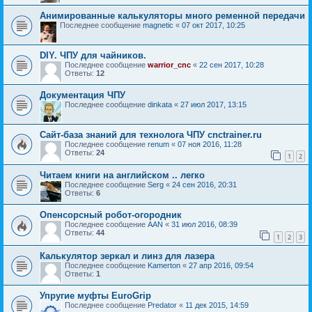
Анимированные калькуляторы много ременной передачи
Последнее сообщение
magnetic
«
07 окт 2017, 10:25
DIY. ЧПУ для чайников.
Последнее сообщение
warrior_cnc
«
22 сен 2017, 10:28
Ответы:
12
Документация ЧПУ
Последнее сообщение
dinkata
«
27 июл 2017, 13:15
Сайт-база знаний для технолога ЧПУ cnctrainer.ru
Последнее сообщение
renum
«
07 ноя 2016, 11:28
Ответы:
24
1
2
Читаем книги на английском .. легко
Последнее сообщение
Serg
«
24 сен 2016, 20:31
Ответы:
6
Опенсорсный робот-огородник
Последнее сообщение
AAN
«
31 июл 2016, 08:39
Ответы:
44
1
2
3
Калькулятор зеркал и линз для лазера
Последнее сообщение
Kamerton
«
27 апр 2016, 09:54
Ответы:
1
Упругие муфты EuroGrip
Последнее сообщение
Predator
«
11 дек 2015, 14:59