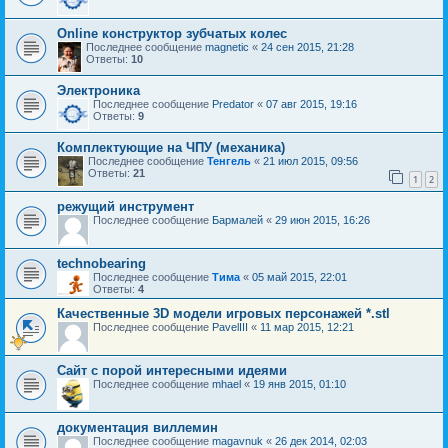
Online конструктор зубчатых колес
Последнее сообщение
magnetic
«
24 сен 2015, 21:28
Ответы:
10
Электроника
Последнее сообщение
Predator
«
07 авг 2015, 19:16
Ответы:
9
Комплектующие на ЧПУ (механика)
Последнее сообщение
Тенгель
«
21 июл 2015, 09:56
Ответы:
21
1
2
режущий инструмент
Последнее сообщение
Бармалей
«
29 июн 2015, 16:26
technobearing
Последнее сообщение
Тима
«
05 май 2015, 22:01
Ответы:
4
Качественные 3D модели игровых персонажей *.stl
Последнее сообщение
PavelIII
«
11 мар 2015, 12:21
Сайт с порой интересными идеями
Последнее сообщение
mhael
«
19 янв 2015, 01:10
документация виллемин
Последнее сообщение
magavnuk
«
26 дек 2014, 02:03