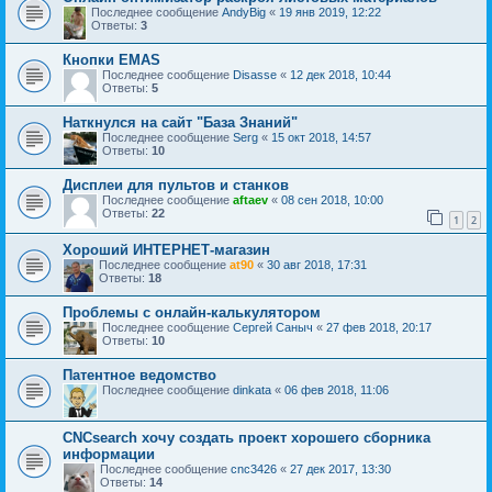
Последнее сообщение
AndyBig
«
19 янв 2019, 12:22
Ответы:
3
Кнопки EMAS
Последнее сообщение
Disasse
«
12 дек 2018, 10:44
Ответы:
5
Наткнулся на сайт "База Знаний"
Последнее сообщение
Serg
«
15 окт 2018, 14:57
Ответы:
10
Дисплеи для пультов и станков
Последнее сообщение
aftaev
«
08 сен 2018, 10:00
Ответы:
22
1
2
Хороший ИНТЕРНЕТ-магазин
Последнее сообщение
at90
«
30 авг 2018, 17:31
Ответы:
18
Проблемы с онлайн-калькулятором
Последнее сообщение
Сергей Саныч
«
27 фев 2018, 20:17
Ответы:
10
Патентное ведомство
Последнее сообщение
dinkata
«
06 фев 2018, 11:06
CNCsearch хочу создать проект хорошего сборника
информации
Последнее сообщение
cnc3426
«
27 дек 2017, 13:30
Ответы:
14