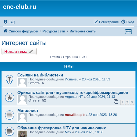
cnc-club.ru
FAQ
Регистрация
Вход
Список форумов
Ресурсы сети
Интернет сайты
Интернет сайты
Новая тема
1 тема • Страница
1
из
1
Темы
Ссылки на библиотеки
Последнее сообщение
Испанец
«
23 ноя 2016, 11:33
Ответы:
6
Фриланс сайт для чпушников, токарей\фрезеровщиков
Последнее сообщение
Argentum47
«
02 апр 2024, 21:13
Ответы:
52
1
2
3
Металлист
Последнее сообщение
metallistspb
«
22 ноя 2023, 13:26
Обучение фрезеровке ЧПУ для начинающих
Последнее сообщение
Mex
«
20 ноя 2023, 10:06