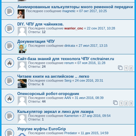
Анимированные калькуляторы много ременной передачи
Последнее сообщение
magnetic
«
07 окт 2017, 10:25
DIY. ЧПУ для чайников.
Последнее сообщение
warrior_cnc
«
22 сен 2017, 10:28
Ответы:
12
Документация ЧПУ
Последнее сообщение
dinkata
«
27 июл 2017, 13:15
Сайт-база знаний для технолога ЧПУ cnctrainer.ru
Последнее сообщение
renum
«
07 ноя 2016, 11:28
Ответы:
24
1
2
Читаем книги на английском .. легко
Последнее сообщение
Serg
«
24 сен 2016, 20:31
Ответы:
6
Опенсорсный робот-огородник
Последнее сообщение
AAN
«
31 июл 2016, 08:39
Ответы:
44
1
2
3
Калькулятор зеркал и линз для лазера
Последнее сообщение
Kamerton
«
27 апр 2016, 09:54
Ответы:
1
Упругие муфты EuroGrip
Последнее сообщение
Predator
«
11 дек 2015, 14:59