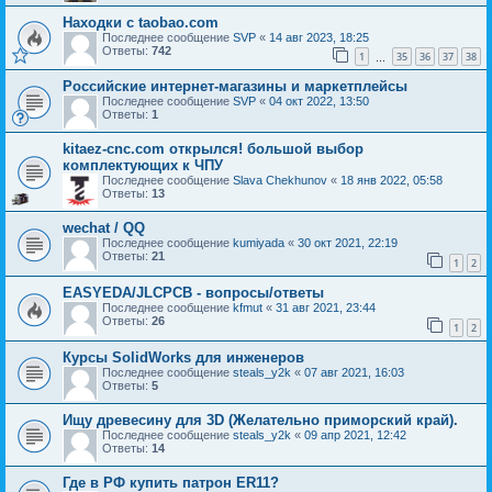
Находки c taobao.com
Последнее сообщение
SVP
«
14 авг 2023, 18:25
Ответы:
742
1
35
36
37
38
…
Российские интернет-магазины и маркетплейсы
Последнее сообщение
SVP
«
04 окт 2022, 13:50
Ответы:
1
kitaez-cnc.com открылся! большой выбор
комплектующих к ЧПУ
Последнее сообщение
Slava Chekhunov
«
18 янв 2022, 05:58
Ответы:
13
wechat / QQ
Последнее сообщение
kumiyada
«
30 окт 2021, 22:19
Ответы:
21
1
2
EASYEDA/JLCPCB - вопросы/ответы
Последнее сообщение
kfmut
«
31 авг 2021, 23:44
Ответы:
26
1
2
Курсы SolidWorks для инженеров
Последнее сообщение
steals_y2k
«
07 авг 2021, 16:03
Ответы:
5
Ищу древесину для 3D (Желательно приморский край).
Последнее сообщение
steals_y2k
«
09 апр 2021, 12:42
Ответы:
14
Где в РФ купить патрон ER11?