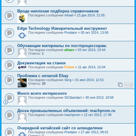
Вроде неплохая подборка справочников
Последнее сообщение
mhael
«
23 дек 2014, 21:05
Edge Technology Измерительный инструмент
Последнее сообщение
Predator
«
05 окт 2014, 13:06
Обучающие материалы по постпроцессорам.
Последнее сообщение
aftaev
«
03 окт 2014, 13:44
Ответы:
1
Документация на станки
Последнее сообщение
Fisher
«
11 авг 2014, 15:04
Проблема с оплатой Ebay
Последнее сообщение
Serg
«
31 июл 2014, 12:01
Ответы:
20
1
2
Много всего интересного
Последнее сообщение
SGStandart
«
30 ноя 2013, 18:58
Доска промышленных объявлений: machprom.ru
Последнее сообщение
machprom
«
12 окт 2013, 17:38
Очередной китайский сайт со шпинделями
Последнее сообщение
Predator
«
27 авг 2013, 09:01
Ответы:
7