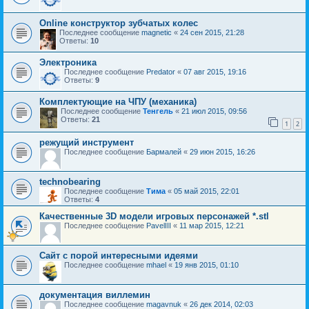
Online конструктор зубчатых колес
Последнее сообщение
magnetic
«
24 сен 2015, 21:28
Ответы:
10
Электроника
Последнее сообщение
Predator
«
07 авг 2015, 19:16
Ответы:
9
Комплектующие на ЧПУ (механика)
Последнее сообщение
Тенгель
«
21 июл 2015, 09:56
Ответы:
21
1
2
режущий инструмент
Последнее сообщение
Бармалей
«
29 июн 2015, 16:26
technobearing
Последнее сообщение
Тима
«
05 май 2015, 22:01
Ответы:
4
Качественные 3D модели игровых персонажей *.stl
Последнее сообщение
PavelIII
«
11 мар 2015, 12:21
Сайт с порой интересными идеями
Последнее сообщение
mhael
«
19 янв 2015, 01:10
документация виллемин
Последнее сообщение
magavnuk
«
26 дек 2014, 02:03