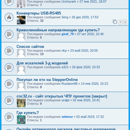
Последнее сообщение
Urshurark
«
27 янв 2021, 18:07
Ответы:
7
Конвертеры USB-RS485
Последнее сообщение
Serg
«
26 дек 2020, 17:53
Ответы:
32
1
2
Криволинейные направляющие где купить?
Последнее сообщение
giraf_79
«
07 окт 2020, 22:46
Ответы:
5
Список сайтов
Последнее сообщение
nkp
«
23 май 2020, 20:55
Ответы:
19
Для искателей 3-д моделей
Последнее сообщение
a321
«
26 фев 2020, 10:33
Покупал ли кто на StepperOnline
Последнее сообщение
Ruslanm88
«
14 янв 2020, 15:23
Ответы:
8
cnc32.ru - сайт открытых ЧПУ проектов (закрыт)
Последнее сообщение
uralpt
«
02 янв 2020, 10:41
Ответы:
9
Где купить?
Последнее сообщение
selenur
«
02 май 2019, 17:32
Ответы:
1
Онлайн оптимизатор раскроя листовых материалов