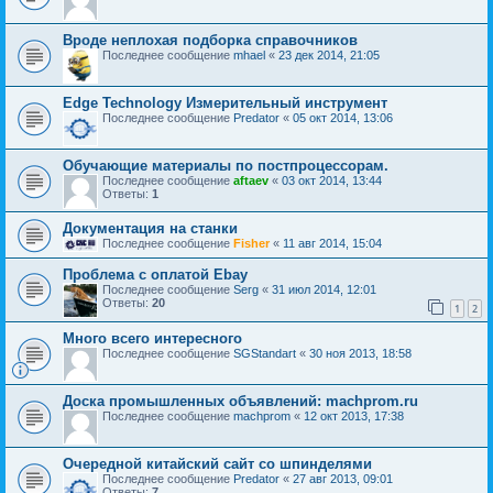
Вроде неплохая подборка справочников
Последнее сообщение
mhael
«
23 дек 2014, 21:05
Edge Technology Измерительный инструмент
Последнее сообщение
Predator
«
05 окт 2014, 13:06
Обучающие материалы по постпроцессорам.
Последнее сообщение
aftaev
«
03 окт 2014, 13:44
Ответы:
1
Документация на станки
Последнее сообщение
Fisher
«
11 авг 2014, 15:04
Проблема с оплатой Ebay
Последнее сообщение
Serg
«
31 июл 2014, 12:01
Ответы:
20
1
2
Много всего интересного
Последнее сообщение
SGStandart
«
30 ноя 2013, 18:58
Доска промышленных объявлений: machprom.ru
Последнее сообщение
machprom
«
12 окт 2013, 17:38
Очередной китайский сайт со шпинделями
Последнее сообщение
Predator
«
27 авг 2013, 09:01
Ответы:
7