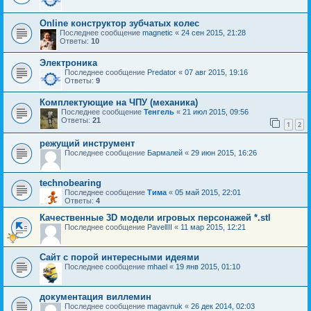
Online конструктор зубчатых колес
Последнее сообщение
magnetic
«
24 сен 2015, 21:28
Ответы:
10
Электроника
Последнее сообщение
Predator
«
07 авг 2015, 19:16
Ответы:
9
Комплектующие на ЧПУ (механика)
Последнее сообщение
Тенгель
«
21 июл 2015, 09:56
Ответы:
21
1
2
режущий инструмент
Последнее сообщение
Бармалей
«
29 июн 2015, 16:26
technobearing
Последнее сообщение
Тима
«
05 май 2015, 22:01
Ответы:
4
Качественные 3D модели игровых персонажей *.stl
Последнее сообщение
PavelIII
«
11 мар 2015, 12:21
Сайт с порой интересными идеями
Последнее сообщение
mhael
«
19 янв 2015, 01:10
документация виллемин
Последнее сообщение
magavnuk
«
26 дек 2014, 02:03