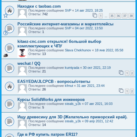
Находки c taobao.com
Последнее сообщение
SVP
«
14 авг 2023, 18:25
Ответы:
742
1
35
36
37
38
…
Российские интернет-магазины и маркетплейсы
Последнее сообщение
SVP
«
04 окт 2022, 13:50
Ответы:
1
kitaez-cnc.com открылся! большой выбор
комплектующих к ЧПУ
Последнее сообщение
Slava Chekhunov
«
18 янв 2022, 05:58
Ответы:
13
wechat / QQ
Последнее сообщение
kumiyada
«
30 окт 2021, 22:19
Ответы:
21
1
2
EASYEDA/JLCPCB - вопросы/ответы
Последнее сообщение
kfmut
«
31 авг 2021, 23:44
Ответы:
26
1
2
Курсы SolidWorks для инженеров
Последнее сообщение
steals_y2k
«
07 авг 2021, 16:03
Ответы:
5
Ищу древесину для 3D (Желательно приморский край).
Последнее сообщение
steals_y2k
«
09 апр 2021, 12:42
Ответы:
14
Где в РФ купить патрон ER11?