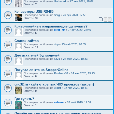
Последнее сообщение
Urshurark
«
27 янв 2021, 18:07
Ответы:
7
Конвертеры USB-RS485
Последнее сообщение
Serg
«
26 дек 2020, 17:53
Ответы:
32
1
2
Криволинейные направляющие где купить?
Последнее сообщение
giraf_79
«
07 окт 2020, 22:46
Ответы:
5
Список сайтов
Последнее сообщение
nkp
«
23 май 2020, 20:55
Ответы:
19
Для искателей 3-д моделей
Последнее сообщение
a321
«
26 фев 2020, 10:33
Покупал ли кто на StepperOnline
Последнее сообщение
Ruslanm88
«
14 янв 2020, 15:23
Ответы:
8
cnc32.ru - сайт открытых ЧПУ проектов (закрыт)
Последнее сообщение
uralpt
«
02 янв 2020, 10:41
Ответы:
9
Где купить?
Последнее сообщение
selenur
«
02 май 2019, 17:32
Ответы:
1
Онлайн оптимизатор раскроя листовых материалов