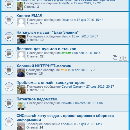
Последнее сообщение
AndyBig
«
19 янв 2019, 12:22
Ответы:
3
Кнопки EMAS
Последнее сообщение
Disasse
«
12 дек 2018, 10:44
Ответы:
5
Наткнулся на сайт "База Знаний"
Последнее сообщение
Serg
«
15 окт 2018, 14:57
Ответы:
10
Дисплеи для пультов и станков
Последнее сообщение
aftaev
«
08 сен 2018, 10:00
Ответы:
22
1
2
Хороший ИНТЕРНЕТ-магазин
Последнее сообщение
at90
«
30 авг 2018, 17:31
Ответы:
18
Проблемы с онлайн-калькулятором
Последнее сообщение
Сергей Саныч
«
27 фев 2018, 20:17
Ответы:
10
Патентное ведомство
Последнее сообщение
dinkata
«
06 фев 2018, 11:06
CNCsearch хочу создать проект хорошего сборника
информации
Последнее сообщение
cnc3426
«
27 дек 2017, 13:30
Ответы:
14