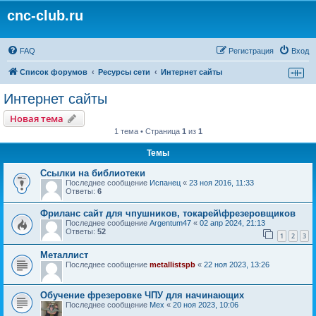
cnc-club.ru
FAQ
Регистрация
Вход
Список форумов
Ресурсы сети
Интернет сайты
Интернет сайты
Новая тема
1 тема • Страница
1
из
1
Темы
Ссылки на библиотеки
Последнее сообщение
Испанец
«
23 ноя 2016, 11:33
Ответы:
6
Фриланс сайт для чпушников, токарей\фрезеровщиков
Последнее сообщение
Argentum47
«
02 апр 2024, 21:13
Ответы:
52
1
2
3
Металлист
Последнее сообщение
metallistspb
«
22 ноя 2023, 13:26
Обучение фрезеровке ЧПУ для начинающих
Последнее сообщение
Mex
«
20 ноя 2023, 10:06