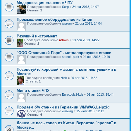
Модернизация станков с ЧПУ
Последнее сообщение
Serg
«
24 окт 2013, 14:07
Ответы:
2
Промышленное оборудование из Китая
Последнее сообщение
wprom
«
21 окт 2013, 14:04
Режущий инструмент
Последнее сообщение
admin
«
13 сен 2013, 14:22
Ответы:
2
"ООО Станочный Парк" - металлорежущие станки
Последнее сообщение
stanok-park
«
04 сен 2013, 10:49
Посоветуйте хороший магазин с комплектующими в
Москве
Последнее сообщение
Nick
«
26 авг 2013, 19:32
Ответы:
1
Мини станки ЧПУ
Последнее сообщение
Eurotools24.de
«
01 авг 2013, 18:44
Продаем б/у станки из Германии WMWAG,Leipzig
Последнее сообщение
wmwag
«
15 июл 2013, 12:12
Ответы:
6
Дошел не весь товар из Китая. Вероятно "пропал" в
Москве...