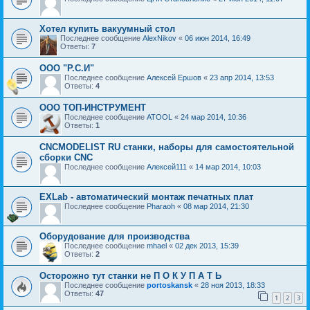
Хотел купить вакуумный стол
Последнее сообщение
AlexNikov
«
06 июн 2014, 16:49
Ответы:
7
ООО "Р.С.И"
Последнее сообщение
Алексей Ершов
«
23 апр 2014, 13:53
Ответы:
4
ООО ТОП-ИНСТРУМЕНТ
Последнее сообщение
ATOOL
«
24 мар 2014, 10:36
Ответы:
1
CNCMODELIST RU станки, наборы для самостоятельной
сборки CNC
Последнее сообщение
Алексей111
«
14 мар 2014, 10:03
EXLab - автоматический монтаж печатных плат
Последнее сообщение
Pharaoh
«
08 мар 2014, 21:30
Оборудование для производства
Последнее сообщение
mhael
«
02 дек 2013, 15:39
Ответы:
2
Осторожно тут станки не П О К У П А Т Ь
Последнее сообщение
portoskansk
«
28 ноя 2013, 18:33
Ответы:
47
1
2
3