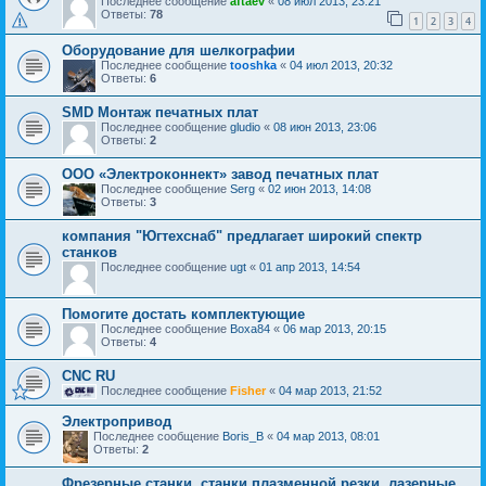
Последнее сообщение
aftaev
«
08 июл 2013, 23:21
Ответы:
78
1
2
3
4
Оборудование для шелкографии
Последнее сообщение
tooshka
«
04 июл 2013, 20:32
Ответы:
6
SMD Монтаж печатных плат
Последнее сообщение
gludio
«
08 июн 2013, 23:06
Ответы:
2
ООО «Электроконнект» завод печатных плат
Последнее сообщение
Serg
«
02 июн 2013, 14:08
Ответы:
3
компания "Югтехснаб" предлагает широкий спектр
станков
Последнее сообщение
ugt
«
01 апр 2013, 14:54
Помогите достать комплектующие
Последнее сообщение
Воха84
«
06 мар 2013, 20:15
Ответы:
4
CNC RU
Последнее сообщение
Fisher
«
04 мар 2013, 21:52
Электропривод
Последнее сообщение
Boris_B
«
04 мар 2013, 08:01
Ответы:
2
Фрезерные станки, станки плазменной резки, лазерные