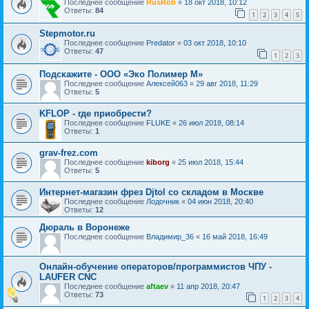
Последнее сообщение
RusRob
«
18 окт 2018, 10:12
Ответы:
84
1
2
3
4
5
Stepmotor.ru
Последнее сообщение
Predator
«
03 окт 2018, 10:10
Ответы:
47
1
2
3
Подскажите - ООО «Эко Полимер М»
Последнее сообщение
Алексей063
«
29 авг 2018, 11:29
Ответы:
5
KFLOP - где приобрести?
Последнее сообщение
FLUKE
«
26 июл 2018, 08:14
Ответы:
1
grav-frez.com
Последнее сообщение
kiborg
«
25 июл 2018, 15:44
Ответы:
5
Интернет-магазин фрез Djtol со складом в Москве
Последнее сообщение
Лодочник
«
04 июн 2018, 20:40
Ответы:
12
Дюраль в Воронеже
Последнее сообщение
Владимир_36
«
16 май 2018, 16:49
Онлайн-обучение операторов/программистов ЧПУ -
LAUFER CNC
Последнее сообщение
aftaev
«
11 апр 2018, 20:47
Ответы:
73
1
2
3
4