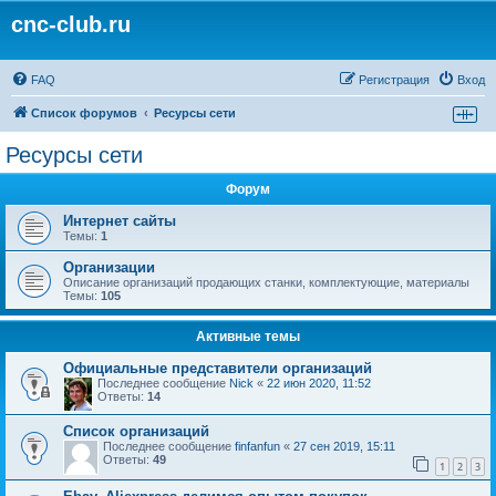
cnc-club.ru
FAQ
Регистрация
Вход
Список форумов
Ресурсы сети
Ресурсы сети
Форум
Интернет сайты
Темы:
1
Организации
Описание организаций продающих станки, комплектующие, материалы
Темы:
105
Активные темы
Официальные представители организаций
Последнее сообщение
Nick
«
22 июн 2020, 11:52
Ответы:
14
Список организаций
Последнее сообщение
finfanfun
«
27 сен 2019, 15:11
Ответы:
49
1
2
3