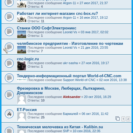
Последнее сообщение
Argon-11
«
27 июл 2017, 21:37
Ответы:
4
Работает ли интернет-магазин cnc-box.ru?
Последнее сообщение
Argon-11
«
16 июн 2017, 19:12
Ответы:
11
Станки ООО СофтЭлектроникс
Последнее сообщение
Leonid Vs
«
03 янв 2017, 02:02
Ответы:
1
челябинское предприятие - Изготовление по чертежам
Последнее сообщение
Leonid Vs
«
21 дек 2016, 23:55
Ответы:
7
cnc-logic.ru
Последнее сообщение
ukr-sasha
«
27 ноя 2016, 19:17
Ответы:
1
Тендерно-информационный портал World-of-CNC.com
Последнее сообщение
Support World-of-CNC
«
02 ноя 2016, 13:38
Фрезеровка в Москве, Люберцах, Лыткарино,
Дзержинском
Последнее сообщение
Aleksander
«
20 окт 2016, 16:29
Ответы:
10
ET-Россия
Последнее сообщение
Бармалей
«
06 окт 2016, 11:42
Ответы:
25
1
2
Техническая мелочевка из Китая - Kulibin.su
Последнее сообщение
SVP
«
10 сен 2016, 22:35