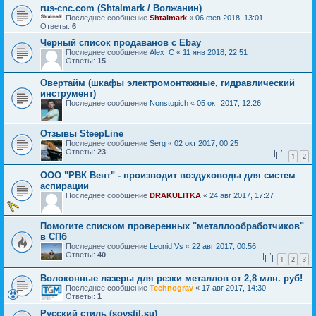
rus-cnc.com (Shtalmark / Волжанин)
Последнее сообщение
Shtalmark
«
06 фев 2018, 13:01
Ответы:
6
Черный список продаванов c Ebay
Последнее сообщение
Alex_C
«
11 янв 2018, 22:51
Ответы:
15
Овертайм (шкафы электромонтажные, гидравлический
инструмент)
Последнее сообщение
Nonstopich
«
05 окт 2017, 12:26
Отзывы SteepLine
Последнее сообщение
Serg
«
02 окт 2017, 00:25
Ответы:
23
1
2
ООО "РВК Вент" - производит воздуховоды для систем
аспирации
Последнее сообщение
DRAKULITKA
«
24 авг 2017, 17:27
Помогите списком проверенных "металлообработчиков"
в СПб
Последнее сообщение
Leonid Vs
«
22 авг 2017, 00:56
Ответы:
40
1
2
3
Волоконные лазеры для резки металлов от 2,8 млн. руб!
Последнее сообщение
Technograv
«
17 авг 2017, 14:30
Ответы:
1
Русский стиль (sovstil.su)