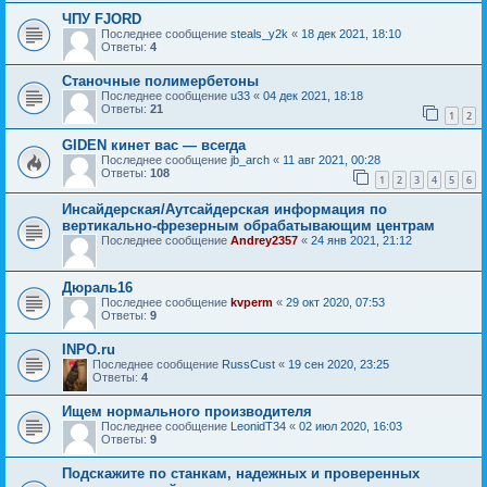
ЧПУ FJORD
Последнее сообщение
steals_y2k
«
18 дек 2021, 18:10
Ответы:
4
Станочные полимербетоны
Последнее сообщение
u33
«
04 дек 2021, 18:18
Ответы:
21
1
2
GIDEN кинет вас — всегда
Последнее сообщение
jb_arch
«
11 авг 2021, 00:28
Ответы:
108
1
2
3
4
5
6
Инсайдерская/Аутсайдерская информация по
вертикально-фрезерным обрабатывающим центрам
Последнее сообщение
Andrey2357
«
24 янв 2021, 21:12
Дюраль16
Последнее сообщение
kvperm
«
29 окт 2020, 07:53
Ответы:
9
INPO.ru
Последнее сообщение
RussCust
«
19 сен 2020, 23:25
Ответы:
4
Ищем нормального производителя
Последнее сообщение
LeonidT34
«
02 июл 2020, 16:03
Ответы:
9
Подскажите по станкам, надежных и проверенных