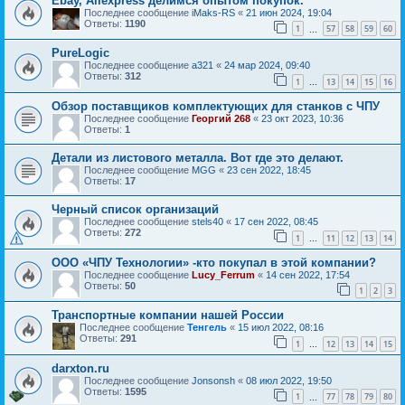
Ebay, Aliexpress делимся опытом покупок.
Последнее сообщение
iMaks-RS
«
21 июн 2024, 19:04
Ответы:
1190
1
57
58
59
60
…
PureLogic
Последнее сообщение
a321
«
24 мар 2024, 09:40
Ответы:
312
1
13
14
15
16
…
Обзор поставщиков комплектующих для станков с ЧПУ
Последнее сообщение
Георгий 268
«
23 окт 2023, 10:36
Ответы:
1
Детали из листового металла. Вот где это делают.
Последнее сообщение
MGG
«
23 сен 2022, 18:45
Ответы:
17
Черный список организаций
Последнее сообщение
stels40
«
17 сен 2022, 08:45
Ответы:
272
1
11
12
13
14
…
ООО «ЧПУ Технологии» -кто покупал в этой компании?
Последнее сообщение
Lucy_Ferrum
«
14 сен 2022, 17:54
Ответы:
50
1
2
3
Транспортные компании нашей России
Последнее сообщение
Тенгель
«
15 июл 2022, 08:16
Ответы:
291
1
12
13
14
15
…
darxton.ru
Последнее сообщение
Jonsonsh
«
08 июл 2022, 19:50
Ответы:
1595
1
77
78
79
80
…