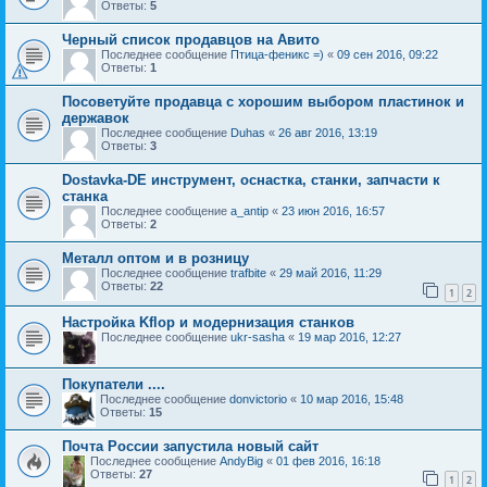
Ответы:
5
Черный список продавцов на Авито
Последнее сообщение
Птица-феникс =)
«
09 сен 2016, 09:22
Ответы:
1
Посоветуйте продавца с хорошим выбором пластинок и
державок
Последнее сообщение
Duhas
«
26 авг 2016, 13:19
Ответы:
3
Dostavka-DE инструмент, оснастка, станки, запчасти к
станка
Последнее сообщение
a_antip
«
23 июн 2016, 16:57
Ответы:
2
Металл оптом и в розницу
Последнее сообщение
trafbite
«
29 май 2016, 11:29
Ответы:
22
1
2
Настройка Kflop и модернизация станков
Последнее сообщение
ukr-sasha
«
19 мар 2016, 12:27
Покупатели ....
Последнее сообщение
donvictorio
«
10 мар 2016, 15:48
Ответы:
15
Почта России запустила новый сайт
Последнее сообщение
AndyBig
«
01 фев 2016, 16:18
Ответы:
27
1
2