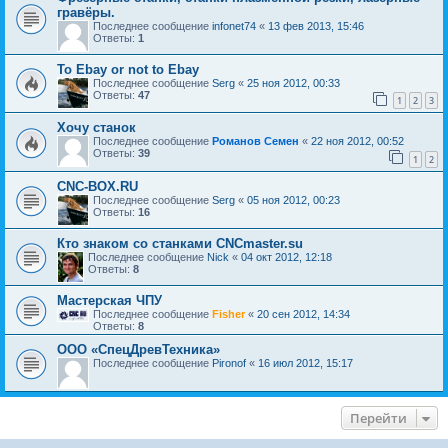
гравёры.
Последнее сообщение
infonet74
«
13 фев 2013, 15:46
Ответы:
1
To Ebay or not to Ebay
Последнее сообщение
Serg
«
25 ноя 2012, 00:33
Ответы:
47
1
2
3
Хочу станок
Последнее сообщение
Романов Семен
«
22 ноя 2012, 00:52
Ответы:
39
1
2
CNC-BOX.RU
Последнее сообщение
Serg
«
05 ноя 2012, 00:23
Ответы:
16
Кто знаком со станками CNCmaster.su
Последнее сообщение
Nick
«
04 окт 2012, 12:18
Ответы:
8
Мастерская ЧПУ
Последнее сообщение
Fisher
«
20 сен 2012, 14:34
Ответы:
8
ООО «СпецДревТехника»
Последнее сообщение
Pironof
«
16 июл 2012, 15:17
Перейти