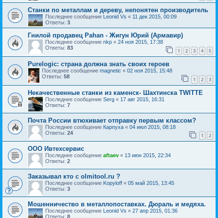
Станки по металлам и дереву, непонятен производитель
Последнее сообщение
Leonid Vs
«
11 дек 2015, 00:09
Ответы:
3
Гнилой продавец Pahan - Жигун Юрий (Армавир)
Последнее сообщение
nkp
«
24 ноя 2015, 17:38
Ответы:
83
1
2
3
4
5
Purelogic: страна должна знать своих героев
Последнее сообщение
magnetic
«
02 ноя 2015, 15:48
Ответы:
58
1
2
3
Некачественные станки из каменск- Шахтинска TWITTE
Последнее сообщение
Serg
«
17 авг 2015, 16:31
Ответы:
7
Почта России втюхивает отправку первым классом?
Последнее сообщение
Карпуха
«
04 июл 2015, 08:18
Ответы:
24
1
2
ООО Ивтехсервис
Последнее сообщение
aftaev
«
13 июн 2015, 22:34
Ответы:
2
Заказывал кто с olmitool.ru ?
Последнее сообщение
Kopyloff
«
05 май 2015, 13:45
Ответы:
3
Мошенничество в металлопоставках. Дюраль и медяха.
Последнее сообщение
Leonid Vs
«
27 апр 2015, 01:36
Ответы:
8