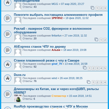
производителей
Последнее сообщение
MGG
«
07 мар 2020, 23:27
Ответы:
43
1
2
3
Помогите выбрать поставщика алюминиевого профиля
Последнее сообщение
1P9Y8V2
«
18 фев 2020, 11:02
Реклаб - лазерное СО2, фрезерное и волоконное
оборудование
Последнее сообщение
finfanfun
«
27 сен 2019, 11:32
Ответы:
20
1
2
AliExpress станок ЧПУ по дереву
Последнее сообщение
Альви
«
18 июл 2019, 19:08
Станки плазменной резки с чпу в Самаре
Последнее сообщение
giraf_79
«
13 янв 2019, 16:58
Ответы:
92
1
2
3
4
5
Duxe.ru
Последнее сообщение
wind
«
26 ноя 2018, 08:25
Ответы:
76
1
2
3
4
Длинномеры из Китая, как и через кого(ШВП, рельсы
HIWIN)?
Последнее сообщение
Степмотор
«
15 ноя 2018, 14:51
Ответы:
6
RusRob производство станков с ЧПУ в Москве