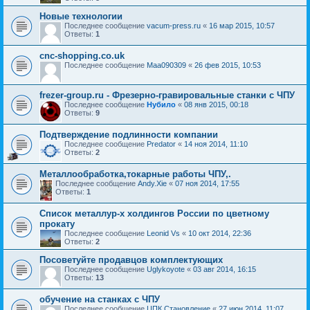
Новые технологии
Последнее сообщение
vacum-press.ru
«
16 мар 2015, 10:57
Ответы:
1
cnc-shopping.co.uk
Последнее сообщение
Maa090309
«
26 фев 2015, 10:53
frezer-group.ru - Фрезерно-гравировальные станки c ЧПУ
Последнее сообщение
Нубило
«
08 янв 2015, 00:18
Ответы:
9
Подтверждение подлинности компании
Последнее сообщение
Predator
«
14 ноя 2014, 11:10
Ответы:
2
Металлообработка,токарные работы ЧПУ,.
Последнее сообщение
Andy.Xie
«
07 ноя 2014, 17:55
Ответы:
1
Список металлур-х холдингов России по цветному
прокату
Последнее сообщение
Leonid Vs
«
10 окт 2014, 22:36
Ответы:
2
Посоветуйте продавцов комплектующих
Последнее сообщение
Uglykoyote
«
03 авг 2014, 16:15
Ответы:
13
обучение на станках с ЧПУ
Последнее сообщение
ЦПК Становление
«
27 июн 2014, 11:07