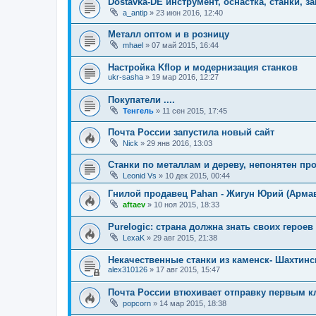
Dostavka-DE инструмент, оснастка, станки, за
a_antip
»
23 июн 2016, 12:40
Металл оптом и в розницу
mhael
»
07 май 2015, 16:44
Настройка Kflop и модернизация станков
ukr-sasha
»
19 мар 2016, 12:27
Покупатели ....
Тенгель
»
11 сен 2015, 17:45
Почта России запустила новый сайт
Nick
»
29 янв 2016, 13:03
Станки по металлам и дереву, непонятен пр
Leonid Vs
»
10 дек 2015, 00:44
Гнилой продавец Pahan - Жигун Юрий (Арма
aftaev
»
10 ноя 2015, 18:33
Purelogic: страна должна знать своих героев
LexaK
»
29 авг 2015, 21:38
Некачественные станки из каменск- Шахтин
alex310126
»
17 авг 2015, 15:47
Почта России втюхивает отправку первым к
popcorn
»
14 мар 2015, 18:38