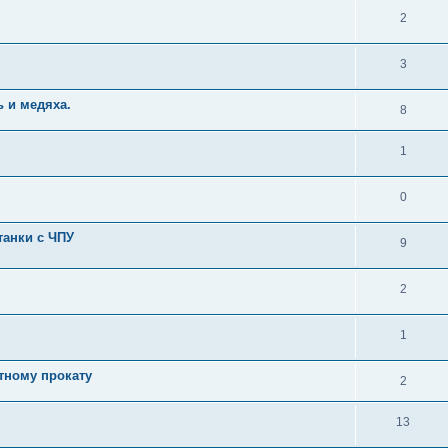
2
3
 и медяха.
8
1
0
танки c ЧПУ
9
2
1
тному прокату
2
13