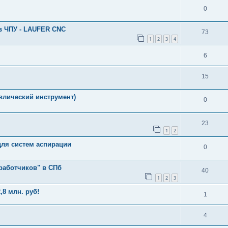
0
в ЧПУ - LAUFER CNC
73
1
2
3
4
6
15
влический инструмент)
0
23
1
2
для систем аспирации
0
работчиков" в СПб
40
1
2
3
8 млн. руб!
1
4