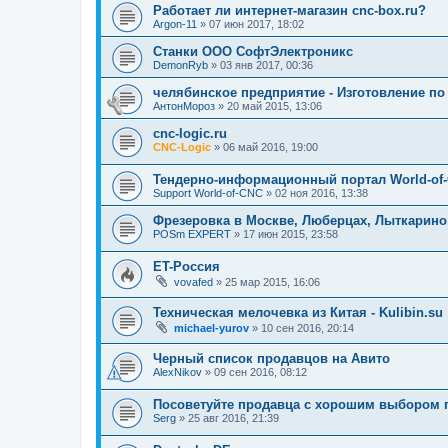
Работает ли интернет-магазин cnc-box.ru?
Argon-11
»
07 июн 2017, 18:02
Станки ООО СофтЭлектроникс
DemonRyb
»
03 янв 2017, 00:36
челябинское предприятие - Изготовление по
АнтонМороз
»
20 май 2015, 13:06
cnc-logic.ru
CNC-Logic
»
06 май 2016, 19:00
Тендерно-информационный портал World-of
Support World-of-CNC
»
02 ноя 2016, 13:38
Фрезеровка в Москве, Люберцах, Лыткарино
POSm EXPERT
»
17 июн 2015, 23:58
ET-Россия
vovafed
»
25 мар 2015, 16:06
Техническая мелочевка из Китая - Kulibin.su
michael-yurov
»
10 сен 2016, 20:14
Черный список продавцов на Авито
AlexNikov
»
09 сен 2016, 08:12
Посоветуйте продавца с хорошим выбором 
Serg
»
25 авг 2016, 21:39