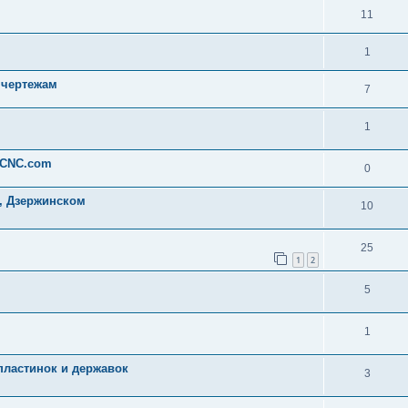
11
1
 чертежам
7
1
-CNC.com
0
, Дзержинском
10
25
1
2
5
1
пластинок и державок
3