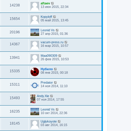
aftaev
14238
13 июн 2015, 22:34
Kopyloff
15654
05 май 2015, 13:45
Leonid Vs
20196
27 апр 2015, 01:36
vacum-press.ru
14367
16 мар 2015, 10:57
Maa090309
13941
26 фев 2015, 10:53
Нубило
15335
08 янв 2015, 00:18
Predator
15311
14 ноя 2014, 11:10
Andy.Xie
15493
07 ноя 2014, 17:55
Leonid Vs
16235
10 окт 2014, 22:36
Uglykoyote
18145
03 авг 2014, 16:15