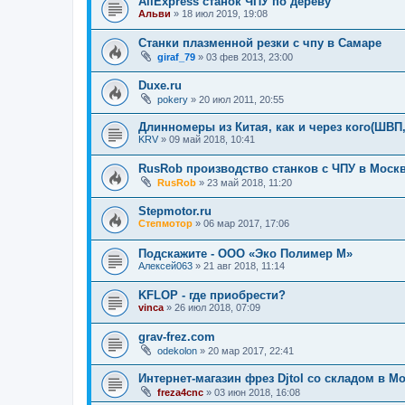
AliExpress станок ЧПУ по дереву
Альви
»
18 июл 2019, 19:08
Станки плазменной резки с чпу в Самаре
giraf_79
»
03 фев 2013, 23:00
Duxe.ru
pokery
»
20 июл 2011, 20:55
Длинномеры из Китая, как и через кого(ШВП
KRV
»
09 май 2018, 10:41
RusRob производство станков с ЧПУ в Моск
RusRob
»
23 май 2018, 11:20
Stepmotor.ru
Степмотор
»
06 мар 2017, 17:06
Подскажите - ООО «Эко Полимер М»
Алексей063
»
21 авг 2018, 11:14
KFLOP - где приобрести?
vinca
»
26 июл 2018, 07:09
grav-frez.com
odekolon
»
20 мар 2017, 22:41
Интернет-магазин фрез Djtol со складом в М
freza4cnc
»
03 июн 2018, 16:08