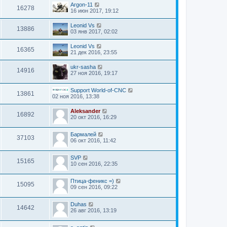
Argon-11
16278
16 июн 2017, 19:12
Leonid Vs
13886
03 янв 2017, 02:02
Leonid Vs
16365
21 дек 2016, 23:55
ukr-sasha
14916
27 ноя 2016, 19:17
Support World-of-CNC
13861
02 ноя 2016, 13:38
Aleksander
16892
20 окт 2016, 16:29
Бармалей
37103
06 окт 2016, 11:42
SVP
15165
10 сен 2016, 22:35
Птица-феникс =)
15095
09 сен 2016, 09:22
Duhas
14642
26 авг 2016, 13:19