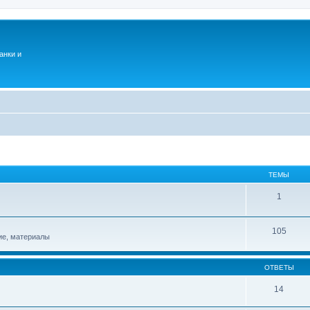
анки и
ТЕМЫ
1
105
ие, материалы
ОТВЕТЫ
14