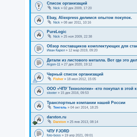
Список организаций
Nick
»
02 дек 2009, 17:20
Ebay, Aliexpress делимся опытом покупок.
Nick
»
08 авг 2011, 10:16
PureLogic
Nick
»
25 ноя 2009, 22:38
Обзор поставщиков комплектующих для ста
Иван Карел
»
12 мар 2019, 09:20
Детали из листового металла. Вот где это де
Argon-11
»
27 дек 2020, 19:12
Черный список организаций
Fisher
»
18 июл 2012, 15:05
ООО «ЧПУ Технологии» -кто покупал в этой 
slooter
»
15 дек 2016, 09:53
Транспортные компании нашей России
Тенгель
»
04 окт 2014, 18:25
darxton.ru
Darxton
»
25 янв 2013, 08:14
ЧПУ FJORD
foto-boss
»
19 апр 2021, 09:01