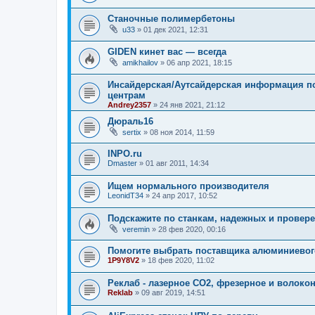
Станочные полимербетоны
u33
»
01 дек 2021, 12:31
GIDEN кинет вас — всегда
amikhailov
»
06 апр 2021, 18:15
Инсайдерская/Аутсайдерская информация 
центрам
Andrey2357
»
24 янв 2021, 21:12
Дюраль16
sertix
»
08 ноя 2014, 11:59
INPO.ru
Dmaster
»
01 авг 2011, 14:34
Ищем нормального производителя
LeonidT34
»
24 апр 2017, 10:52
Подскажите по станкам, надежных и провер
veremin
»
28 фев 2020, 00:16
Помогите выбрать поставщика алюминиево
1P9Y8V2
»
18 фев 2020, 11:02
Реклаб - лазерное СО2, фрезерное и волоко
Reklab
»
09 авг 2019, 14:51