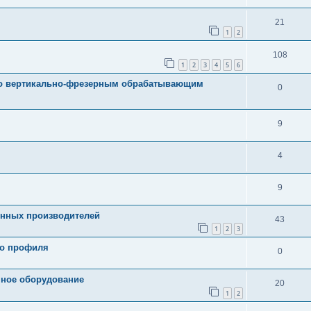
21
1
2
108
1
2
3
4
5
6
по вертикально-фрезерным обрабатывающим
0
9
4
9
енных производителей
43
1
2
3
го профиля
0
нное оборудование
20
1
2