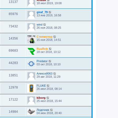
Альви
13137
18 июл 2019, 19:08
giraf_79
85976
13 янв 2019, 16:58
wind
73432
26 ноя 2018, 08:25
Степмотор
14356
15 ноя 2018, 14:51
RusRob
69683
18 окт 2018, 10:12
Predator
44283
03 окт 2018, 10:10
Алексей063
13851
29 авг 2018, 11:29
FLUKE
12978
26 июл 2018, 08:14
kiborg
17122
25 июл 2018, 15:44
Лодочник
14984
04 июн 2018, 20:40