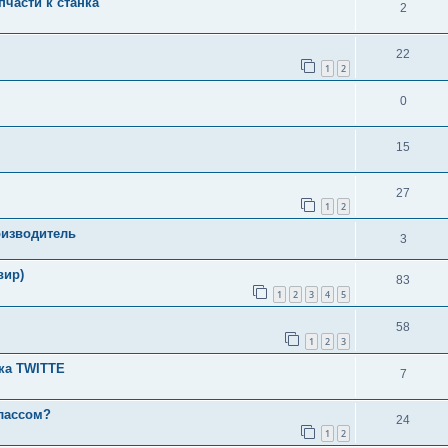
пчасти к станка
2
22
1
2
0
15
27
1
2
оизводитель
3
вир)
83
1
2
3
4
5
58
1
2
3
ска TWITTE
7
лассом?
24
1
2