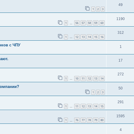
49
1
2
3
1190
1
56
57
58
59
60
…
312
1
12
13
14
15
16
…
нков с ЧПУ
1
лают.
17
272
1
10
11
12
13
14
…
компании?
50
1
2
3
291
1
11
12
13
14
15
…
1595
1
76
77
78
79
80
…
4