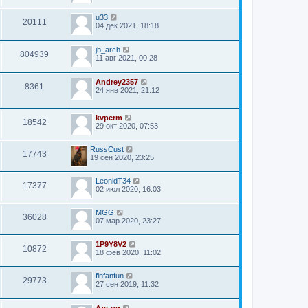
u33
20111
04 дек 2021, 18:18
jb_arch
804939
11 авг 2021, 00:28
Andrey2357
8361
24 янв 2021, 21:12
kvperm
18542
29 окт 2020, 07:53
RussCust
17743
19 сен 2020, 23:25
LeonidT34
17377
02 июл 2020, 16:03
MGG
36028
07 мар 2020, 23:27
1P9Y8V2
10872
18 фев 2020, 11:02
finfanfun
29773
27 сен 2019, 11:32