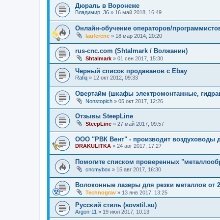
Дюраль в Воронеже
Владимир_36
»
16 май 2018, 16:49
Онлайн-обучение операторов/программисто
laufercnc
»
18 мар 2014, 20:20
rus-cnc.com (Shtalmark / Волжанин)
Shtalmark
»
01 сен 2017, 15:30
Черный список продаванов c Ebay
Rafiq
»
12 окт 2012, 09:33
Овертайм (шкафы электромонтажные, гидра
Nonstopich
»
05 окт 2017, 12:26
Отзывы SteepLine
SteepLine
»
27 май 2017, 09:57
ООО "РВК Вент" - производит воздуховоды 
DRAKULITKA
»
24 авг 2017, 17:27
Помогите списком проверенных "металлооб
cncmybox
»
15 авг 2017, 16:30
Волоконные лазеры для резки металлов от 2,
Technograv
»
13 янв 2017, 13:25
Русский стиль (sovstil.su)
Argon-11
»
19 июл 2017, 10:13