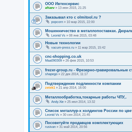
ООО Ивтехсервис
aftaev
»
13 июн 2015, 21:25
Заказывал кто с olmitool.ru ?
popcorn
»
10 мар 2015, 22:00
Мошенничество в металлопоставках. Дюраль
Leonid Vs
»
08 янв 2015, 03:48
Новые технологии
vacum-press.ru
»
11 мар 2015, 15:42
cnc-shopping.co.uk
Maa090309
»
26 фев 2015, 10:53
frezer-group.ru - Фрезерно-гравировальные с
shapego
»
22 дек 2014, 11:17
Подтверждение подлинности компании
zetek1
»
21 апр 2014, 16:00
Металлообработка,токарные работы ЧПУ,.
Andy.Xie
»
25 июл 2014, 13:32
Список металлур-х холдингов России по цве
Leonid Vs
»
30 сен 2014, 21:45
Посоветуйте продавцов комплектующих
rusivan
»
31 май 2014, 20:56