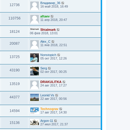
Владимир_36
12736
16 май 2018, 16:49
aftaev
110756
11 апр 2018, 20:47
Shtalmark
18124
06 фев 2018, 13:01
Alex_C
20087
11 янв 2018, 22:51
Nonstopich
13725
05 окт 2017, 12:26
Serg
43190
02 окт 2017, 00:25
DRAKULITKA
13519
24 авг 2017, 17:27
Leonid Vs
44377
22 авг 2017, 00:56
Technograv
14594
17 авг 2017, 14:30
Argon-11
15136
27 июл 2017, 21:37