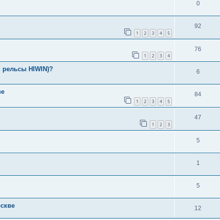
0
92
1
2
3
4
5
76
1
2
3
4
, рельсы HIWIN)?
6
ве
84
1
2
3
4
5
47
1
2
3
5
1
5
оскве
12