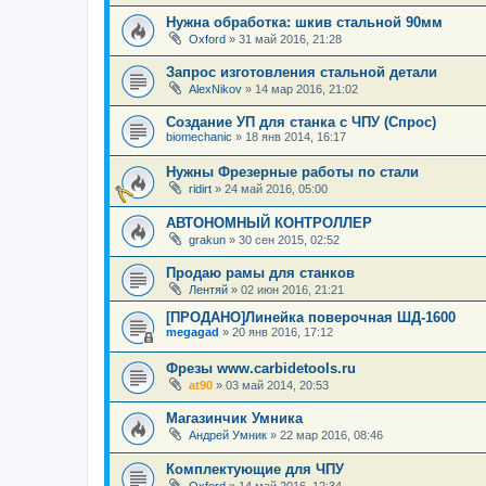
Нужна обработка: шкив стальной 90мм
Oxford
»
31 май 2016, 21:28
Запрос изготовления стальной детали
AlexNikov
»
14 мар 2016, 21:02
Создание УП для станка с ЧПУ (Спрос)
biomechanic
»
18 янв 2014, 16:17
Нужны Фрезерные работы по стали
ridirt
»
24 май 2016, 05:00
АВТОНОМНЫЙ КОНТРОЛЛЕР
grakun
»
30 сен 2015, 02:52
Продаю рамы для станков
Лентяй
»
02 июн 2016, 21:21
[ПРОДАНО]Линейка поверочная ШД-1600
megagad
»
20 янв 2016, 17:12
Фрезы www.carbidetools.ru
at90
»
03 май 2014, 20:53
Магазинчик Умника
Андрей Умник
»
22 мар 2016, 08:46
Комплектующие для ЧПУ
Oxford
»
14 май 2016, 12:34