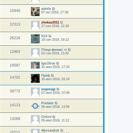
adm0s
10940
07 окт 2016, 17:38
zhekas2011
12313
27 сен 2016, 12:18
N1X
26218
19 сен 2016, 19:12
Птица-феникс =)
12963
02 сен 2016, 13:42
Igor26rus
10587
31 июл 2016, 17:10
Проф
14702
30 июл 2016, 20:24
evgenyjp
28772
07 июл 2016, 07:08
Predator
14113
06 июл 2016, 13:56
Oxford
13268
05 июл 2016, 11:12
Alexsandrsk
10711