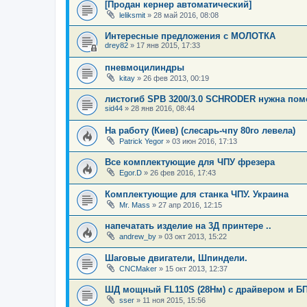
[Продан кернер автоматический]
leliksmit
»
28 май 2016, 08:08
Интересные предложения с МОЛОТКА
drey82
»
17 янв 2015, 17:33
пневмоцилиндры
kitay
»
26 фев 2013, 00:19
листогиб SPB 3200/3.0 SCHRODER нужна по
sid44
»
28 янв 2016, 08:44
На работу (Киев) (слесарь-чпу 80го левела)
Patrick Yegor
»
03 июн 2016, 17:13
Все комплектующие для ЧПУ фрезера
Egor.D
»
26 фев 2016, 17:43
Комплектующие для станка ЧПУ. Украина
Mr. Mass
»
27 апр 2016, 12:15
напечатать изделие на 3Д принтере ..
andrew_by
»
03 окт 2013, 15:22
Шаговые двигатели, Шпиндели.
CNCMaker
»
15 окт 2013, 12:37
ШД мощный FL110S (28Нм) с драйвером и Б
sser
»
11 ноя 2015, 15:56