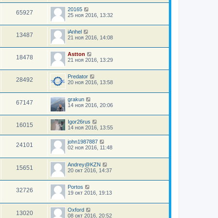
20165
65927
25 ноя 2016, 13:32
iAnhel
13487
21 ноя 2016, 14:08
Astton
18478
21 ноя 2016, 13:29
Predator
28492
20 ноя 2016, 13:58
grakun
67147
14 ноя 2016, 20:06
Igor26rus
16015
14 ноя 2016, 13:55
john1987887
24101
02 ноя 2016, 11:48
Andrey@KZN
15651
20 окт 2016, 14:37
Portos
32726
19 окт 2016, 19:13
Oxford
13020
08 окт 2016, 20:52