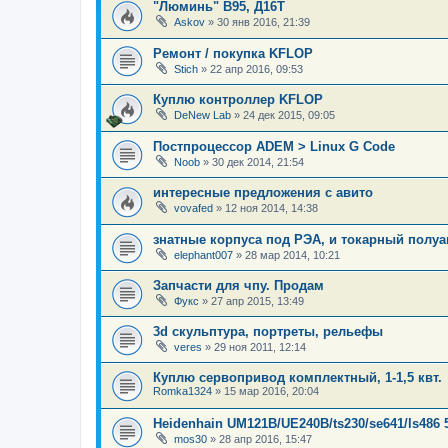
"Люминь" В95, Д16Т
Askov
»
30 янв 2016, 21:39
Ремонт / покупка KFLOP
Stich
»
22 апр 2016, 09:53
Куплю контроллер KFLOP
DeNew Lab
»
24 дек 2015, 09:05
Постпроцессор ADEM > Linux G Code
Noob
»
30 дек 2014, 21:54
интересные предложения с авито
vovafed
»
12 ноя 2014, 14:38
знатные корпуса под РЭА, и токарный полуа
elephant007
»
28 мар 2014, 10:21
Запчасти для чпу. Продам
Фукс
»
27 апр 2015, 13:49
3d скульптура, портреты, рельефы
veres
»
29 ноя 2011, 12:14
Куплю сервопривод комплектный, 1-1,5 квт.
Romka1324
»
15 мар 2016, 20:04
Heidenhain UM121B/UE240B/ts230/se641/ls486 5
mos30
»
28 апр 2016, 15:47