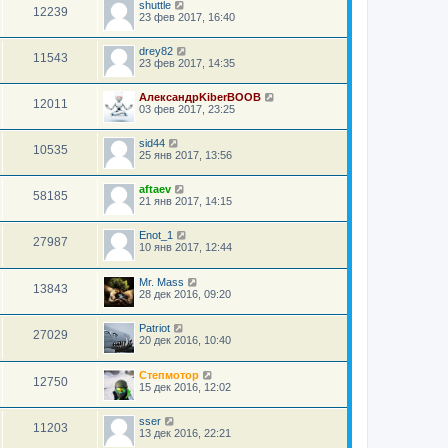
shuttle
12239
23 фев 2017, 16:40
drey82
11543
23 фев 2017, 14:35
АлександрKiberBOOB
12011
03 фев 2017, 23:25
sid44
10535
25 янв 2017, 13:56
aftaev
58185
21 янв 2017, 14:15
Enot_1
27987
10 янв 2017, 12:44
Mr. Mass
13843
28 дек 2016, 09:20
Patriot
27029
20 дек 2016, 10:40
Степмотор
12750
15 дек 2016, 12:02
sser
11203
13 дек 2016, 22:21