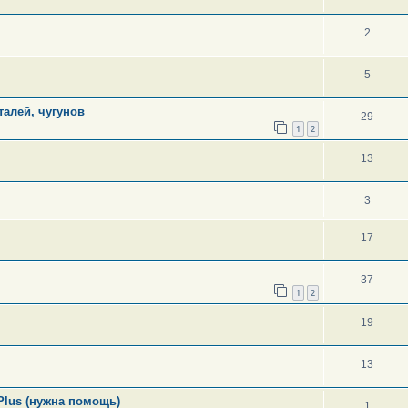
2
5
алей, чугунов
29
1
2
13
3
17
37
1
2
19
13
lus (нужна помощь)
1