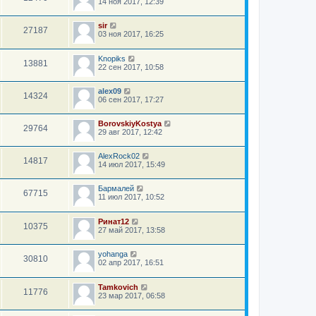
14 ноя 2017, 12:39
sir
27187
03 ноя 2017, 16:25
Knopiks
13881
22 сен 2017, 10:58
alex09
14324
06 сен 2017, 17:27
BorovskiyKostya
29764
29 авг 2017, 12:42
AlexRock02
14817
14 июл 2017, 15:49
Бармалей
67715
11 июл 2017, 10:52
Ринат12
10375
27 май 2017, 13:58
yohanga
30810
02 апр 2017, 16:51
Tamkovich
11776
23 мар 2017, 06:58