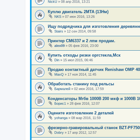
NickU
»
08 апр 2016, 13:21
Куплю двигатель 2МТА (13Нм)
NKS
»
07 июн 2016, 13:26
Ищу подрядчика для изготовления деревян
Stairs
»
12 сен 2014, 09:58
Принтер СМ6337 и 2 лпм продам.
alex09
»
05 фев 2016, 23:00
Купить отходы резки оргстекла,Мск
Din
»
15 июл 2015, 06:46
Продаю контактный датчик Renishaw OMP 40
MaxQ
»
17 ноя 2014, 11:45
Обработать станину под рельсы
Бармалей
»
02 июн 2016, 17:59
Конденсаторы Мгбв 1000В 200 мкф и 1000В 
Борис1
»
28 фев 2016, 12:07
Оцените изготовление 2 деталей
yohanga
»
08 мар 2016, 11:59
фрезерно-гравировальный станок BZT-PF750
Dobry
»
17 апр 2012, 12:57