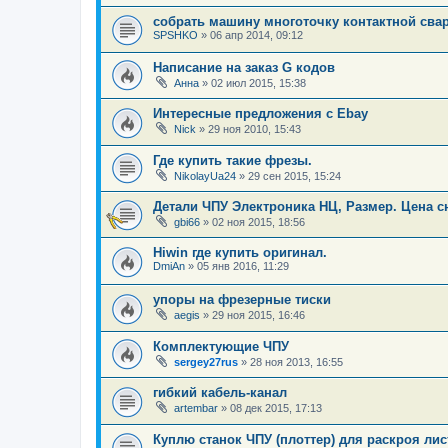
собрать машину многоточку контактной свар
SPSHKO
»
06 апр 2014, 09:12
Написание на заказ G кодов
Анна
»
02 июл 2015, 15:38
Интересные предложения с Ebay
Nick
»
29 ноя 2010, 15:43
Где купить такие фрезы.
NikolayUa24
»
29 сен 2015, 15:24
Детали ЧПУ Электроника НЦ, Размер. Цена с
gbi66
»
02 ноя 2015, 18:56
Hiwin где купить оригинал.
DmiAn
»
05 янв 2016, 11:29
упоры на фрезерные тиски
aegis
»
29 ноя 2015, 16:46
Комплектующие ЧПУ
sergey27rus
»
28 ноя 2013, 16:55
гибкий кабель-канал
artembar
»
08 дек 2015, 17:13
Куплю станок ЧПУ (плоттер) для раскроя ли