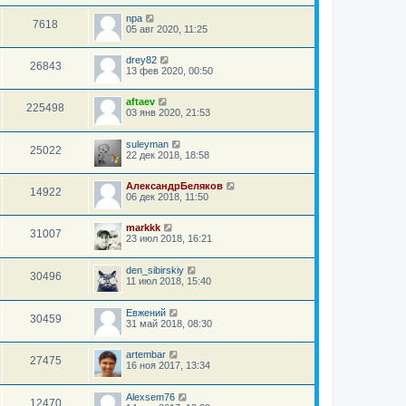
npa
7618
05 авг 2020, 11:25
drey82
26843
13 фев 2020, 00:50
aftaev
225498
03 янв 2020, 21:53
suleyman
25022
22 дек 2018, 18:58
АлександрБеляков
14922
06 дек 2018, 11:50
markkk
31007
23 июл 2018, 16:21
den_sibirskiy
30496
11 июл 2018, 15:40
Евжений
30459
31 май 2018, 08:30
artembar
27475
16 ноя 2017, 13:34
Alexsem76
12470