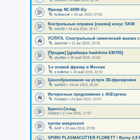
Фрезер NC-6090 б/у
Kotbarsuk
»
28 авг 2015, 07:55
Контрольные оправки (скалка) конус SK40
mos30
»
28 апр 2016, 16:17
УСЛУГА. Спектральный химический анализ ст
damir4er
»
12 авг 2015, 20:30
[Продам] [драйвера leadshine EM705]
skyAlex
»
26 май 2016, 13:23
3-х осевой фрезер в Москве
e-kolkhoz
»
26 май 2016, 22:02
Ценообразование на услуги 3D-фрезеровки
san822
»
19 окт 2013, 15:26
Интересные предложения с AliExpress
Predator
»
24 фев 2015, 13:47
Крипто-Склад
Oxford
»
17 ноя 2015, 17:57
куплю микроскоп
AGP
»
20 июн 2016, 23:55
SPIRO PLASMACUTTER FLORETT / Burny 2.8 P