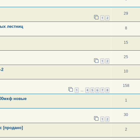
29
1
2
ных лестниц
8
15
25
1
2
-2
10
158
1
4
5
6
7
8
…
100мкф новые
1
30
1
2
c [продано]
2