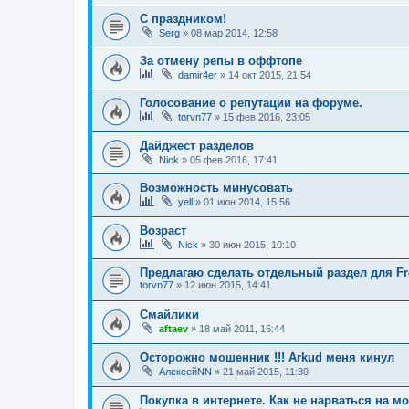
С праздником!
Serg
»
08 мар 2014, 12:58
За отмену репы в оффтопе
damir4er
»
14 окт 2015, 21:54
Голосование о репутации на форуме.
torvn77
»
15 фев 2016, 23:05
Дайджест разделов
Nick
»
05 фев 2016, 17:41
Возможность минусовать
yell
»
01 июн 2014, 15:56
Возраст
Nick
»
30 июн 2015, 10:10
Предлагаю сделать отдельный раздел для F
torvn77
»
12 июн 2015, 14:41
Смайлики
aftaev
»
18 май 2011, 16:44
Осторожно мошенник !!! Arkud меня кинул
АлексейNN
»
21 май 2015, 11:30
Покупка в интернете. Как не нарваться на м