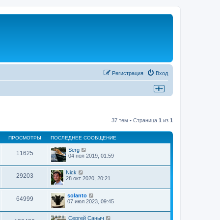
Регистрация
Вход
37 тем • Страница
1
из
1
ПРОСМОТРЫ
ПОСЛЕДНЕЕ СООБЩЕНИЕ
Serg
11625
04 ноя 2019, 01:59
Nick
29203
28 окт 2020, 20:21
solanto
64999
07 июл 2023, 09:45
Сергей Саныч