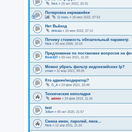
Nick
»
15 окт 2022, 20:31
Полировка нержавейки
Q-starь
»
18 июл 2022, 07:52
Нет Вьйход
dinkata
»
16 июн 2022, 07:12
Почему стоимость обязательный параметр
Nick
»
30 ноя 2009, 10:19
Предложение по постановке вопросов на ф
Rom327
»
03 сен 2021, 11:29
Можно убрать фильтр индонезийских Ip?
zman
»
11 мар 2021, 09:26
Кто админ/модератор?
G_A
»
23 фев 2021, 20:49
Технические неполадки
admin
»
24 фев 2015, 11:16
test
3dlam
»
05 окт 2020, 21:57
Смена имен, паролей, явок...
Nick
»
12 апр 2011, 11:20