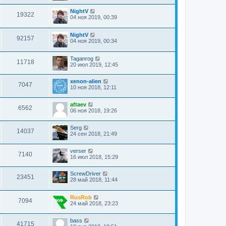
NightV
19322
04 ноя 2019, 00:39
NightV
92157
04 ноя 2019, 00:34
Taganrog
11718
20 июл 2019, 12:45
xenon-alien
7047
10 ноя 2018, 12:11
aftaev
6562
06 ноя 2018, 19:26
Serg
14037
24 сен 2018, 21:49
verser
7140
16 июл 2018, 15:29
ScrewDriver
23451
28 май 2018, 11:44
RusRob
7094
24 май 2018, 23:23
bass
41715