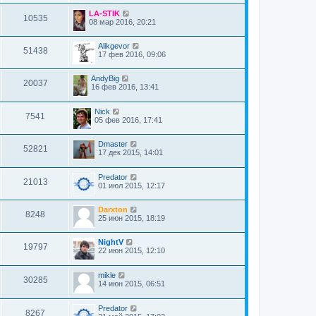
LA-STIK
10535
08 мар 2016, 20:21
Alikgevor
51438
17 фев 2016, 09:06
AndyBig
20037
16 фев 2016, 13:41
Nick
7541
05 фев 2016, 17:41
Dmaster
52821
17 дек 2015, 14:01
Predator
21013
01 июл 2015, 12:17
Darxton
8248
25 июн 2015, 18:19
NightV
19797
22 июн 2015, 12:10
mikle
30285
14 июн 2015, 06:51
Predator
8267