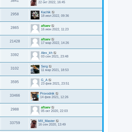
3841
22 окт 2022, 16:45
Kachik
2958
18 июл 2022, 09:36
aftaev
2865
16 июн 2022, 11:23
aftaev
21428
17 мар 2022, 14:26
Alex_kh
3392
03 сен 2021, 23:48
Serg
3102
11 мар 2021, 18:53
G_A
3595
23 фев 2021, 23:51
Provodnik
33466
14 фев 2021, 12:26
aftaev
2988
05 окт 2020, 22:03
MX_Master
33759
16 сен 2020, 13:49