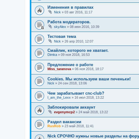
Изменения в правилах
Nick
»
03 авг 2016, 11:17
Работа модераторов.
skyAlex
»
08 июн 2016, 10:39
Тестовая тема
Nick
»
26 апр 2010, 12:07
Смайлик, которого не хватает.
Dimka
»
09 ноя 2018, 16:53
Предложение о работе
Miss_taranova
»
06 ноя 2018, 18:17
Cookies. Мы используем ваши печеньки!
Nick
»
24 сен 2018, 13:06
Чем зарабатывает cnc-club?
I_am_the_Lexx
»
16 июл 2018, 13:22
Заблокировали аккаунт
evgenymcp2
»
24 май 2018, 13:22
Раздел вакансии
RusRob
»
23 май 2018, 11:41
Nick СРОЧНО нужны новые разделы на фор