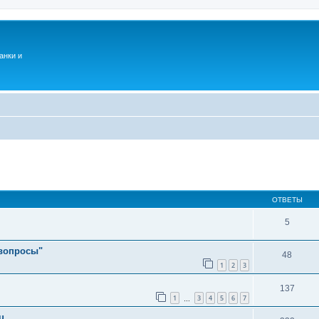
анки и
ОТВЕТЫ
5
 вопросы"
48
1
2
3
137
1
3
4
5
6
7
…
u