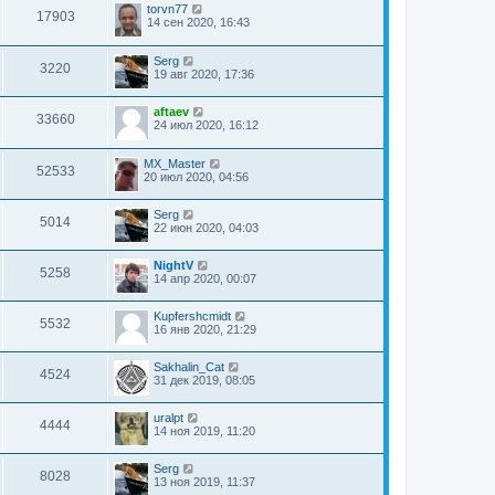
torvn77
17903
14 сен 2020, 16:43
Serg
3220
19 авг 2020, 17:36
aftaev
33660
24 июл 2020, 16:12
MX_Master
52533
20 июл 2020, 04:56
Serg
5014
22 июн 2020, 04:03
NightV
5258
14 апр 2020, 00:07
Kupfershcmidt
5532
16 янв 2020, 21:29
Sakhalin_Cat
4524
31 дек 2019, 08:05
uralpt
4444
14 ноя 2019, 11:20
Serg
8028
13 ноя 2019, 11:37