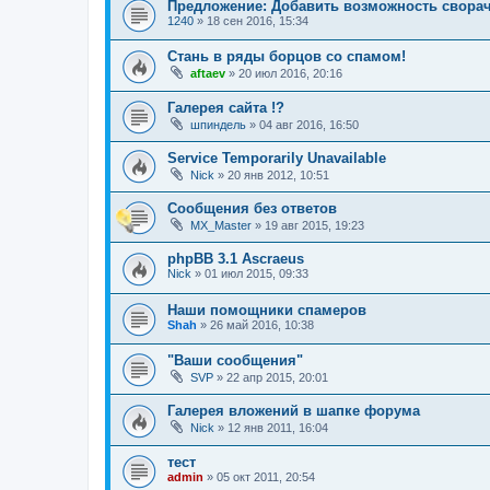
Предложение: Добавить возможность свора
1240
»
18 сен 2016, 15:34
Стань в ряды борцов со спамом!
aftaev
»
20 июл 2016, 20:16
Галерея сайта !?
шпиндель
»
04 авг 2016, 16:50
Service Temporarily Unavailable
Nick
»
20 янв 2012, 10:51
Сообщения без ответов
MX_Master
»
19 авг 2015, 19:23
phpBB 3.1 Ascraeus
Nick
»
01 июл 2015, 09:33
Наши помощники спамеров
Shah
»
26 май 2016, 10:38
"Ваши сообщения"
SVP
»
22 апр 2015, 20:01
Галерея вложений в шапке форума
Nick
»
12 янв 2011, 16:04
тест
admin
»
05 окт 2011, 20:54