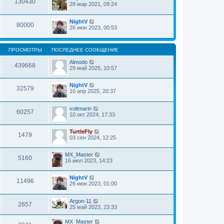
130430
28 мар 2021, 09:24
NightV
80000
26 июн 2023, 00:53
ПРОСМОТРЫ
ПОСЛЕДНЕЕ СООБЩЕНИЕ
Almodo
439668
29 май 2025, 10:57
NightV
32579
10 апр 2025, 20:37
voltmarin
60257
10 окт 2024, 17:33
TurtleFly
1479
03 сен 2024, 12:25
MX_Master
5160
16 июл 2023, 14:23
NightV
11496
26 июн 2023, 01:00
Argon-11
2657
25 май 2023, 23:33
MX_Master