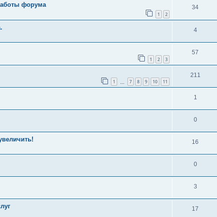
 работы форума
34
1
2
.
4
57
1
2
3
211
1
7
8
9
10
11
…
1
0
увеличить!
16
0
3
луг
17