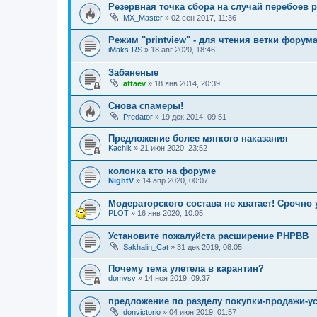
Резервная точка сбора на случай перебоев
MX_Master
»
02 сен 2017, 11:36
Режим "printview" - для чтения ветки форума
iMaks-RS
»
18 авг 2020, 18:46
Забаненые
aftaev
»
18 янв 2014, 20:39
Снова спамеры!
Predator
»
19 дек 2014, 09:51
Предложение более мягкого наказания
Kachik
»
21 июн 2020, 23:52
колонка кто на форуме
NightV
»
14 апр 2020, 00:07
Модераторского состава не хватает! Срочно 
PLOT
»
16 янв 2020, 10:05
Установите пожалуйста расширение PHPBB
Sakhalin_Cat
»
31 дек 2019, 08:05
Почему тема улетела в карантин?
domvsv
»
14 ноя 2019, 09:37
предложение по разделу покупки-продажи-ус
donvictorio
»
04 июн 2019, 01:57