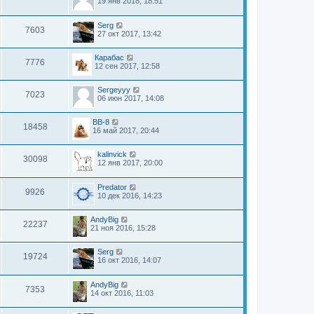
19 янв 2018, 18:51
Serg
7603
27 окт 2017, 13:42
Карабас
7776
12 сен 2017, 12:58
Sergeyyy
7023
06 июн 2017, 14:08
BB-8
18458
16 май 2017, 20:44
kalinvick
30098
12 янв 2017, 20:00
Predator
9926
10 дек 2016, 14:23
AndyBig
22237
21 ноя 2016, 15:28
Serg
19724
16 окт 2016, 14:07
AndyBig
7353
14 окт 2016, 11:03