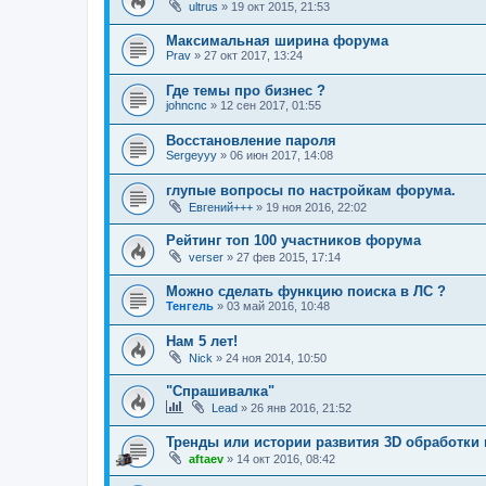
ultrus
»
19 окт 2015, 21:53
Максимальная ширина форума
Prav
»
27 окт 2017, 13:24
Где темы про бизнес ?
johncnc
»
12 сен 2017, 01:55
Восстановление пароля
Sergeyyy
»
06 июн 2017, 14:08
глупые вопросы по настройкам форума.
Евгений+++
»
19 ноя 2016, 22:02
Рейтинг топ 100 участников форума
verser
»
27 фев 2015, 17:14
Можно сделать функцию поиска в ЛС ?
Тенгель
»
03 май 2016, 10:48
Нам 5 лет!
Nick
»
24 ноя 2014, 10:50
"Спрашивалка"
Lead
»
26 янв 2016, 21:52
Тренды или истории развития 3D обработки 
aftaev
»
14 окт 2016, 08:42