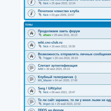
Nick
»
25 фев 2010, 12:24
Почетное членство клуба
Nick
»
03 дек 2009, 23:57
ТЕМЫ
Продолжаем хаить форум
aftaev
»
28 июн 2011, 16:13
wiki.cnc-club.ru
Nick
»
16 июл 2012, 19:30
Возможность отправлять личные сообщени
Trigger
»
20 сен 2016, 20:24
Слетает аутентификация
AAN
»
30 июл 2024, 04:23
Клубный телеграмчик :)
MX_Master
»
04 окт 2020, 17:40
Serg / UAVpilot
Nick
»
06 июл 2021, 18:47
То ли сайт заражен, то ли у меня лыжи не еду
Argon-11
»
25 май 2023, 22:02
DDOS на форум