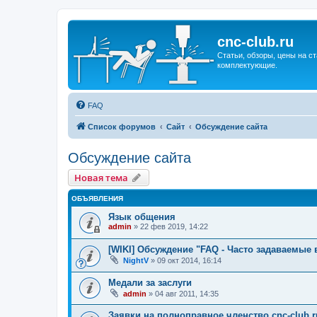
cnc-club.ru
Статьи, обзоры, цены на ст
комплектующие.
FAQ
Список форумов
Сайт
Обсуждение сайта
Обсуждение сайта
Новая тема
ОБЪЯВЛЕНИЯ
Язык общения
admin
»
22 фев 2019, 14:22
[WIKI] Обсуждение "FAQ - Часто задаваемые
NightV
»
09 окт 2014, 16:14
Медали за заслуги
admin
»
04 авг 2011, 14:35
Заявки на полноправное членство cnc-club.r