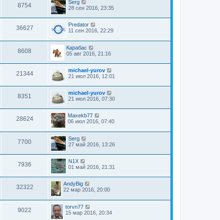
Serg
8754
28 сен 2016, 23:35
Predator
36627
11 сен 2016, 22:29
Карабас
8608
05 авг 2016, 21:16
michael-yurov
21344
21 июл 2016, 12:01
michael-yurov
8351
21 июл 2016, 07:30
Maxekb77
28624
06 июл 2016, 07:40
Serg
7700
27 май 2016, 13:26
N1X
7936
01 май 2016, 21:31
AndyBig
32322
22 мар 2016, 20:00
torvn77
9022
15 мар 2016, 20:34