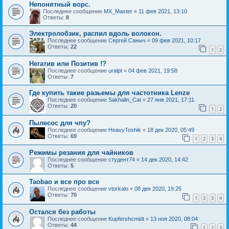
Непонятный ворс.
Последнее сообщение
MX_Master
«
11 фев 2021, 13:10
Ответы:
8
Электролобзик, распил вдоль волокон.
Последнее сообщение
Сергей Саныч
«
09 фев 2021, 10:17
Ответы:
22
1
2
Негатив или Позитив !?
Последнее сообщение
uralpt
«
04 фев 2021, 19:58
Ответы:
7
Где купить такие разьемы для частотника Lenze
Последнее сообщение
Sakhalin_Cat
«
27 янв 2021, 17:11
Ответы:
20
1
2
Пылесос для чпу?
Последнее сообщение
HeavyToshik
«
18 дек 2020, 05:49
Ответы:
69
1
2
3
4
Режимы резания для чайников
Последнее сообщение
студент74
«
14 дек 2020, 14:42
Ответы:
5
Taobao и все про все
Последнее сообщение
vtorkalo
«
08 дек 2020, 19:25
Ответы:
70
1
2
3
4
Остался без работы
Последнее сообщение
Kupfershcmidt
«
13 ноя 2020, 08:04
Ответы:
44
1
2
3