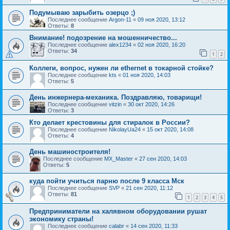
Подумываю зарыбить озерцо ;)
Последнее сообщение
Argon-11
«
09 ноя 2020, 13:12
Ответы:
8
Внимание! подозрение на мошенничество...
Последнее сообщение
alex1234
«
02 ноя 2020, 16:20
Ответы:
34
1
2
Коллеги, вопрос, нужен ли ethernet в токарной стойке?
Последнее сообщение
kts
«
01 ноя 2020, 14:03
Ответы:
5
День инжернера-механика. Поздравляю, товарищи!
Последнее сообщение
vitzin
«
30 окт 2020, 14:26
Ответы:
3
Кто делает крестовины для стиралок в России?
Последнее сообщение
NikolayUa24
«
15 окт 2020, 14:08
Ответы:
4
День машиностроителя!
Последнее сообщение
MX_Master
«
27 сен 2020, 14:03
Ответы:
5
куда пойти учиться парню после 9 класса Мск
Последнее сообщение
SVP
«
21 сен 2020, 11:12
Ответы:
81
1
2
3
4
5
Предприниматели на халявном оборудовании рушат
экономику страны!
Последнее сообщение
calabr
«
14 сен 2020, 11:33