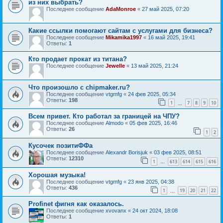
из них выбрать?
Последнее сообщение
AdaMonroe
«
27 май 2025, 07:20
Какие ссылки помогают сайтам с услугами для бизнеса?
Последнее сообщение
Mikamika1997
«
16 май 2025, 19:41
Ответы:
1
Кто продает прокат из титана?
Последнее сообщение
Jewelle
«
13 май 2025, 21:24
Что произошло с chipmaker.ru?
Последнее сообщение
vtgmfg
«
24 фев 2025, 05:34
Ответы:
198
1
7
8
9
10
…
Всем привет. Кто работал за границей на ЧПУ?
Последнее сообщение
Almodo
«
05 фев 2025, 16:46
Ответы:
26
1
2
Кусочек позитиФФа
Последнее сообщение
Alexandr Borisjuk
«
03 фев 2025, 08:51
Ответы:
12310
1
613
614
615
616
…
Хорошая музыка!
Последнее сообщение
vtgmfg
«
23 янв 2025, 04:38
Ответы:
436
1
19
20
21
22
…
Profinet фигня как оказалось.
Последнее сообщение
xvovanx
«
24 окт 2024, 18:08
Ответы:
1