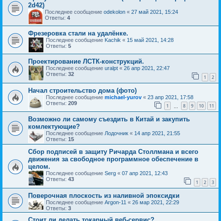
2d42)
Последнее сообщение
odekolon
«
27 май 2021, 15:24
Ответы:
4
Фрезеровка стали на удалёнке.
Последнее сообщение
Kachik
«
15 май 2021, 14:28
Ответы:
5
Проектирование ЛСТК-конструкций.
Последнее сообщение
uralpt
«
26 апр 2021, 22:47
Ответы:
32
1
2
Начал строительство дома (фото)
Последнее сообщение
michael-yurov
«
23 апр 2021, 17:58
Ответы:
209
1
8
9
10
11
…
Возможно ли самому съездить в Китай и закупить
комлектующие?
Последнее сообщение
Лодочник
«
14 апр 2021, 21:55
Ответы:
15
Сбор подписей в защиту Ричарда Столлмана и всего
движения за свободное программное обеспечение в
целом.
Последнее сообщение
Serg
«
07 апр 2021, 12:43
Ответы:
43
1
2
3
Поверочная плоскость из наливной эпоксидки
Последнее сообщение
Argon-11
«
26 мар 2021, 22:29
Ответы:
3
Стоит ли делать токарный веб-сервис?