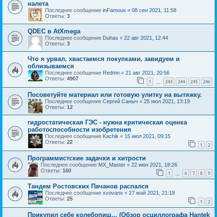
налета
Последнее сообщение
inFamous
«
08 сен 2021, 11:58
Ответы:
3
QDEC в AtXmega
Последнее сообщение
Duhas
«
22 авг 2021, 12:44
Ответы:
3
Что я урвал, хвастаемся покупками, завидуем и
облизываемся
Последнее сообщение
Redmn
«
21 авг 2021, 20:56
Ответы:
4907
1
243
244
245
246
…
Посоветуйте материал или готовую улитку на вытяжку.
Последнее сообщение
Сергей Саныч
«
25 июл 2021, 13:19
Ответы:
12
гидростатическая ГЭС - нужна критическая оценка
работоспособности изобретения
Последнее сообщение
Kachik
«
15 июл 2021, 09:15
Ответы:
22
1
2
Программистские задачки и хитрости
Последнее сообщение
MX_Master
«
22 июн 2021, 18:26
Ответы:
160
1
6
7
8
9
…
Тандем Ростовских Пачанов распался
Последнее сообщение
xvovanx
«
27 май 2021, 21:18
Ответы:
25
1
2
Прикупил себе колебопиш... (Обзор осциллографа Hantek