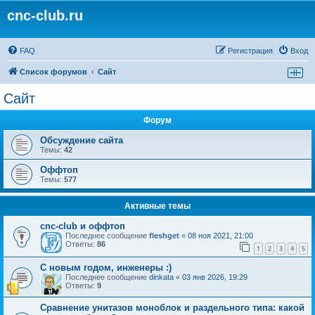
cnc-club.ru
FAQ
Регистрация
Вход
Список форумов
Сайт
Сайт
Форум
Обсуждение сайта
Темы:
42
Оффтоп
Темы:
577
Активные темы
cnc-club и оффтоп
Последнее сообщение
fleshget
«
08 ноя 2021, 21:00
Ответы:
86
1
2
3
4
5
С новым годом, инженеры :)
Последнее сообщение
dinkata
«
03 янв 2026, 19:29
Ответы:
9
Сравнение унитазов моноблок и раздельного типа: какой