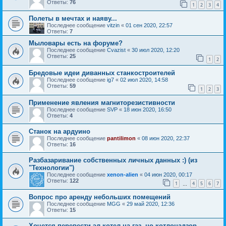
Ответы:
76
1
2
3
4
Полеты в мечтах и наяву...
Последнее сообщение
vitzin
«
01 сен 2020, 22:57
Ответы:
7
Мыловары есть на форуме?
Последнее сообщение
Cvazist
«
30 июл 2020, 12:20
Ответы:
25
1
2
Бредовые идеи диванных станкостроителей
Последнее сообщение
ig7
«
02 июл 2020, 14:58
Ответы:
59
1
2
3
Применение явления магниторезистивности
Последнее сообщение
SVP
«
18 июн 2020, 16:50
Ответы:
4
Станок на ардуино
Последнее сообщение
pantilimon
«
08 июн 2020, 22:37
Ответы:
16
Разбазаривание собственных личных данных :) (из
"Технологии")
Последнее сообщение
xenon-alien
«
04 июн 2020, 00:17
Ответы:
122
1
4
5
6
7
…
Вопрос про аренду небольших помещений
Последнее сообщение
MGG
«
29 май 2020, 12:36
Ответы:
15
Хочется перевести эл.котел на газ, но котлонадзор...