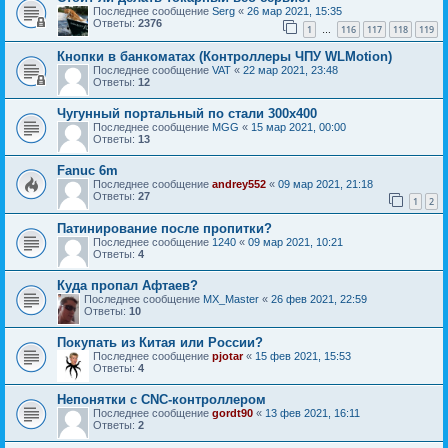
Последнее сообщение
Serg
«
26 мар 2021, 15:35
Ответы:
2376
1
116
117
118
119
…
Кнопки в банкоматах (Контроллеры ЧПУ WLMotion)
Последнее сообщение
VAT
«
22 мар 2021, 23:48
Ответы:
12
Чугунный портальный по стали 300х400
Последнее сообщение
MGG
«
15 мар 2021, 00:00
Ответы:
13
Fanuc 6m
Последнее сообщение
andrey552
«
09 мар 2021, 21:18
Ответы:
27
1
2
Патинирование после пропитки?
Последнее сообщение
1240
«
09 мар 2021, 10:21
Ответы:
4
Куда пропал Афтаев?
Последнее сообщение
MX_Master
«
26 фев 2021, 22:59
Ответы:
10
Покупать из Китая или России?
Последнее сообщение
pjotar
«
15 фев 2021, 15:53
Ответы:
4
Непонятки с CNC-контроллером
Последнее сообщение
gordt90
«
13 фев 2021, 16:11
Ответы:
2