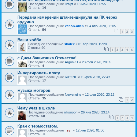
Последнее сообщение
uralpt
«
13 май 2020, 06:55
Ответы:
14
Передача измерений штангенциркуля на ПК через
ардуино
Последнее сообщение
xenon-alien
«
04 апр 2020, 03:05
Ответы:
54
1
2
3
Ваши хобби.
Последнее сообщение
shalek
«
01 апр 2020, 15:20
Ответы:
90
1
2
3
4
5
с Днем Защитника Отечества!
Последнее сообщение
Argon-11
«
23 фев 2020, 20:09
Ответы:
4
Инвертировать плату
Последнее сообщение
RizONE
«
15 фев 2020, 22:43
Ответы:
17
музыка моторов
Последнее сообщение
Newengine
«
12 фев 2020, 23:12
Ответы:
35
1
2
Чему учат в школе
Последнее сообщение
niksooon
«
26 янв 2020, 23:14
Ответы:
68
1
2
3
4
Кран с термостатом.
Последнее сообщение
_sv_
«
12 янв 2020, 01:50
Ответы:
11