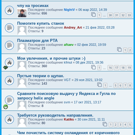
чпу на тросиках
Последнее сообщение
NightV
«
06 мар 2022, 14:39
Ответы:
656
1
30
31
32
33
…
Помогите купить станок
Последнее сообщение
Andrey_Art
«
21 фев 2022, 03:28
Ответы:
9
Плазматрон для PTA
Последнее сообщение
aftaev
«
02 фев 2022, 19:59
Ответы:
23
1
2
Мои увлечения, и прочие штуки :-)
Последнее сообщение
kfmut
«
08 дек 2021, 19:36
Ответы:
360
1
16
17
18
19
…
Пустые теории о щупах.
Последнее сообщение
VGT
«
29 ноя 2021, 13:02
Ответы:
143
1
5
6
7
8
…
Сравните поисковую выдачу у Яндекса и Гугла по
запросу helix angle
Последнее сообщение
svm
«
17 окт 2021, 13:17
Ответы:
8
Требуется руководитель направления.
Последнее сообщение
Katiks
«
30 сен 2021, 11:11
Ответы:
80
1
2
3
4
5
Чем почистить систему охлаждения от коричневого