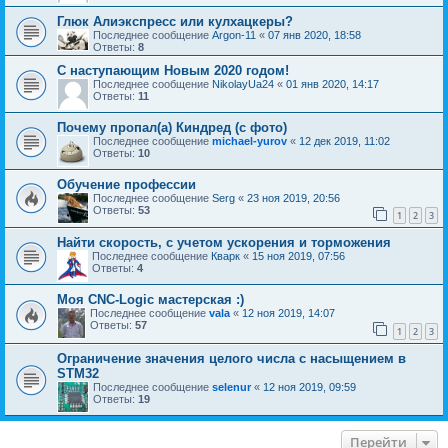
Глюк Алиэкспресс или кулхацкеры?
Последнее сообщение
Argon-11
«
07 янв 2020, 18:58
Ответы:
8
С наступающим Новым 2020 годом!
Последнее сообщение
NikolayUa24
«
01 янв 2020, 14:17
Ответы:
11
Почему пропал(а) Киндред (с фото)
Последнее сообщение
michael-yurov
«
12 дек 2019, 11:02
Ответы:
10
Обучение профессии
Последнее сообщение
Serg
«
23 ноя 2019, 20:56
Ответы:
53
1
2
3
Найти скорость, с учетом ускорения и торможения
Последнее сообщение
Кварк
«
15 ноя 2019, 07:56
Ответы:
4
Моя CNC-Logic мастерская :)
Последнее сообщение
vala
«
12 ноя 2019, 14:07
Ответы:
57
1
2
3
Ограничение значения целого числа с насыщением в
STM32
Последнее сообщение
selenur
«
12 ноя 2019, 09:59
Ответы:
19
Перейти