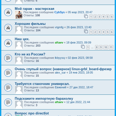
Ответы:
6
Мой гараж - мастерская
Последнее сообщение
CybSys
«
05 мар 2023, 20:47
Ответы:
108
1
2
3
4
5
6
Хорошие фильмы
Последнее сообщение
vtgmfg
«
26 фев 2023, 13:40
Ответы:
104
1
2
3
4
5
6
Наш цех.
Последнее сообщение
aftaev
«
18 фев 2023, 09:09
Ответы:
203
1
8
9
10
11
…
Кто не из России?
Последнее сообщение
lkbyysq
«
02 фев 2023, 08:58
Ответы:
16
Очень глупый вопрос (наверное) linux-grbl_board-фрезер
Последнее сообщение
alex_sar
«
19 янв 2023, 18:05
Ответы:
15
Требуется станочник универсал.
Последнее сообщение
Евжений
«
27 дек 2022, 18:47
Ответы:
13
Подскажите импортную барахолку
Последнее сообщение
aftaev
«
12 дек 2022, 21:44
Ответы:
3
Вопрос про directlot