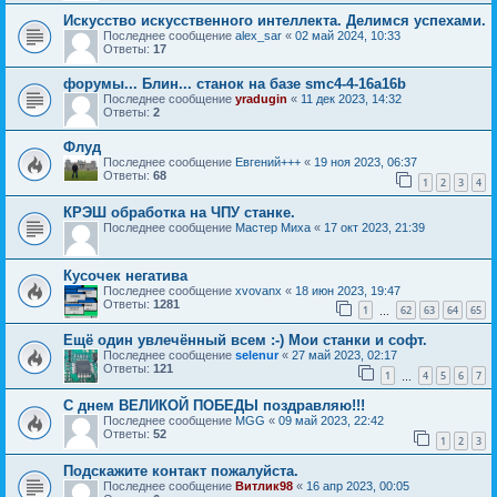
Искусство искусственного интеллекта. Делимся успехами.
Последнее сообщение
alex_sar
«
02 май 2024, 10:33
Ответы:
17
форумы... Блин... станок на базе smc4-4-16a16b
Последнее сообщение
yradugin
«
11 дек 2023, 14:32
Ответы:
2
Флуд
Последнее сообщение
Евгений+++
«
19 ноя 2023, 06:37
Ответы:
68
1
2
3
4
КРЭШ обработка на ЧПУ станке.
Последнее сообщение
Мастер Миха
«
17 окт 2023, 21:39
Кусочек негатива
Последнее сообщение
xvovanx
«
18 июн 2023, 19:47
Ответы:
1281
1
62
63
64
65
…
Ещё один увлечённый всем :-) Мои станки и софт.
Последнее сообщение
selenur
«
27 май 2023, 02:17
Ответы:
121
1
4
5
6
7
…
С днем ВЕЛИКОЙ ПОБЕДЫ поздравляю!!!
Последнее сообщение
MGG
«
09 май 2023, 22:42
Ответы:
52
1
2
3
Подскажите контакт пожалуйста.
Последнее сообщение
Витлик98
«
16 апр 2023, 00:05