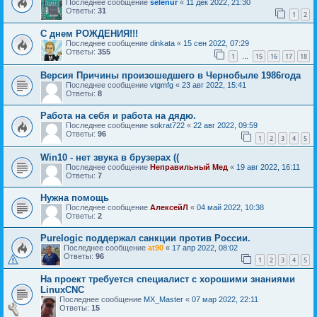
Последнее сообщение
selenur
«
11 дек 2022, 21:30
Ответы:
31
1
2
С днем РОЖДЕНИЯ!!!
Последнее сообщение
dinkata
«
15 сен 2022, 07:29
Ответы:
355
1
15
16
17
18
…
Версия Причины произошедшего в Чернобыле 1986года
Последнее сообщение
vtgmfg
«
23 авг 2022, 15:41
Ответы:
8
Работа на себя и работа на дядю.
Последнее сообщение
sokrat722
«
22 авг 2022, 09:59
Ответы:
96
1
2
3
4
5
Win10 - нет звука в брузерах ((
Последнее сообщение
Неправильный Мед
«
19 авг 2022, 16:11
Ответы:
7
Нужна помощь
Последнее сообщение
АлексейЛ
«
04 май 2022, 10:38
Ответы:
2
Purelogic поддержал санкции против России.
Последнее сообщение
at90
«
17 апр 2022, 08:02
Ответы:
96
1
2
3
4
5
На проект требуется специалист с хорошими знаниями
LinuxCNC
Последнее сообщение
MX_Master
«
07 мар 2022, 22:11
Ответы:
15