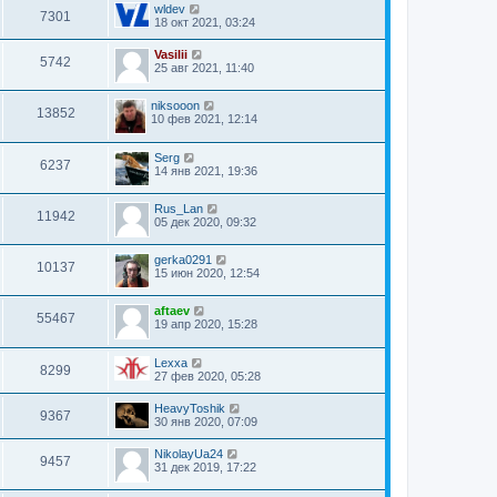
wldev
7301
18 окт 2021, 03:24
Vasilii
5742
25 авг 2021, 11:40
niksooon
13852
10 фев 2021, 12:14
Serg
6237
14 янв 2021, 19:36
Rus_Lan
11942
05 дек 2020, 09:32
gerka0291
10137
15 июн 2020, 12:54
aftaev
55467
19 апр 2020, 15:28
Lexxa
8299
27 фев 2020, 05:28
HeavyToshik
9367
30 янв 2020, 07:09
NikolayUa24
9457
31 дек 2019, 17:22