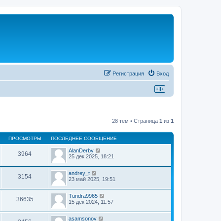
Регистрация
Вход
28 тем • Страница
1
из
1
ПРОСМОТРЫ
ПОСЛЕДНЕЕ СООБЩЕНИЕ
AlanDerby
3964
25 дек 2025, 18:21
andrey_t
3154
23 май 2025, 19:51
Tundra9965
36635
15 дек 2024, 11:57
asamsonov