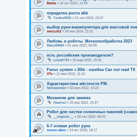
Barka
»
16 окт 2024, 13:40
переделка роота abb
Tundra9965
»
21 сен 2024, 23:07
выбор руки-манипулятора для массовой по
serzzzh2
»
28 янв 2024, 21:01
Любовь и роботы. Металлообработка 2023
MaksiMMM
»
01 июн 2023, 00:09
есть российские производители?
LeonidT34
»
25 мар 2020, 15:42
Fanuc system r-30ib - oшибка Сan not read TX
VTs
»
12 июл 2022, 11:15
Характеристики жёсткости РМ.
Nickoperator
»
02 июл 2022, 10:23
Механизм для зажима
Никита2
»
25 апр 2022, 15:57
Робот для чистки солнечных панелей («само
__engineer__
»
28 сен 2020, 09:43
6-7 осевая робот рука
xenon-alien
»
14 окт 2019, 18:17