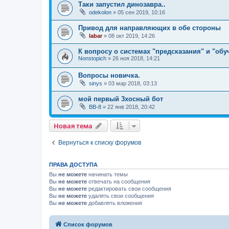
Таки запустил динозавра..
odekolon
»
05 сен 2019, 10:16
Привод для направляющих в обе стороны
labar
»
08 окт 2019, 14:26
К вопросу о системах "предсказания" и "обу
Nonstopich
»
26 ноя 2018, 14:21
Вопросы новичка.
sinys
»
03 мар 2018, 03:13
мой первый 3хосный бот
BB-8
»
22 янв 2018, 20:42
Новая тема
Вернуться к списку форумов
ПРАВА ДОСТУПА
Вы
не можете
начинать темы
Вы
не можете
отвечать на сообщения
Вы
не можете
редактировать свои сообщения
Вы
не можете
удалять свои сообщения
Вы
не можете
добавлять вложения
Список форумов