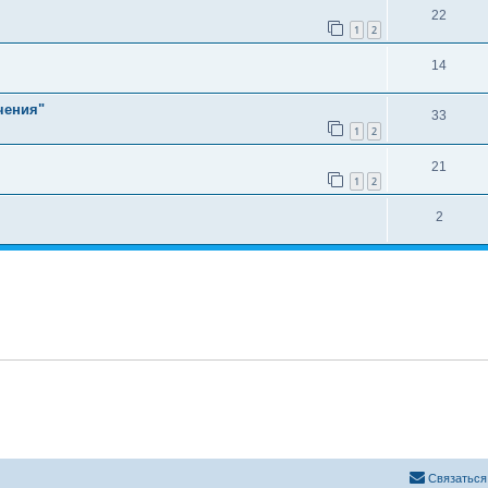
22
1
2
14
чения"
33
1
2
21
1
2
2
Связаться