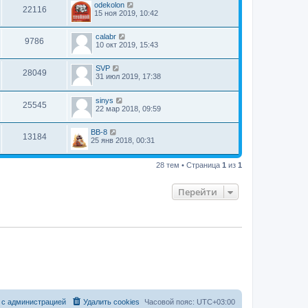
odekolon
22116
15 ноя 2019, 10:42
calabr
9786
10 окт 2019, 15:43
SVP
28049
31 июл 2019, 17:38
sinys
25545
22 мар 2018, 09:59
BB-8
13184
25 янв 2018, 00:31
28 тем • Страница
1
из
1
Перейти
 с администрацией
Удалить cookies
Часовой пояс:
UTC+03:00