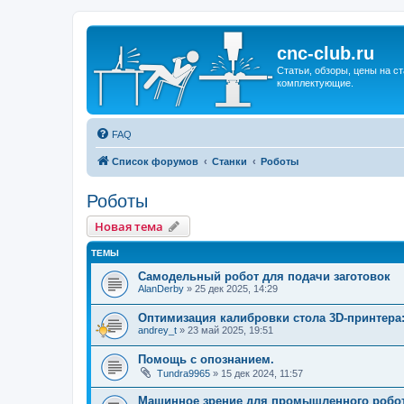
cnc-club.ru
Статьи, обзоры, цены на ст
комплектующие.
FAQ
Список форумов
Станки
Роботы
Роботы
Новая тема
ТЕМЫ
Самодельный робот для подачи заготовок
AlanDerby
»
25 дек 2025, 14:29
Оптимизация калибровки стола 3D-принтера
andrey_t
»
23 май 2025, 19:51
Помощь с опознанием.
Tundra9965
»
15 дек 2024, 11:57
Машинное зрение для промышленного робо