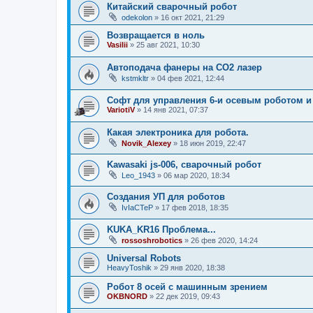
Китайский сварочный робот
odekolon
»
16 окт 2021, 21:29
Возвращается в ноль
Vasilii
»
25 авг 2021, 10:30
Автоподача фанеры на СО2 лазер
kstmkltr
»
04 фев 2021, 12:44
Софт для управления 6-и осевым роботом 
VariotiV
»
14 янв 2021, 07:37
Какая электроника для робота.
Novik_Alexey
»
18 июн 2019, 22:47
Kawasaki js-006, сварочный робот
Leo_1943
»
06 мар 2020, 18:34
Создания УП для роботов
IvIaCTeP
»
17 фев 2018, 18:35
KUKA_KR16 Проблема...
rossoshrobotics
»
26 фев 2020, 14:24
Universal Robots
HeavyToshik
»
29 янв 2020, 18:38
Робот 8 осей с машинным зрением
OKBNORD
»
22 дек 2019, 09:43