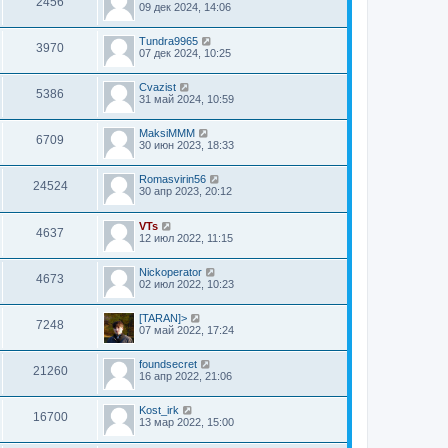
2456
09 дек 2024, 14:06
Tundra9965
3970
07 дек 2024, 10:25
Cvazist
5386
31 май 2024, 10:59
MaksiMMM
6709
30 июн 2023, 18:33
Romasvirin56
24524
30 апр 2023, 20:12
VTs
4637
12 июл 2022, 11:15
Nickoperator
4673
02 июл 2022, 10:23
[TARAN]>
7248
07 май 2022, 17:24
foundsecret
21260
16 апр 2022, 21:06
Kost_irk
16700
13 мар 2022, 15:00