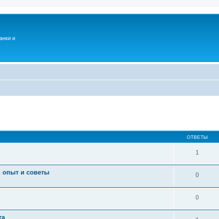
анки и
ОТВЕТЫ
1
: опыт и советы
0
0
та