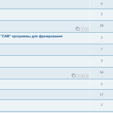
4
2
29
1
2
и "CAM" программы для фрезерования
2
7
3
54
1
2
3
2
17
2