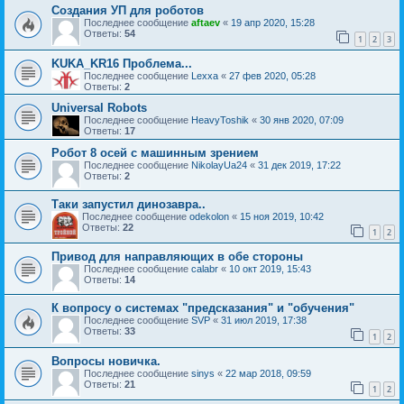
Создания УП для роботов
Последнее сообщение
aftaev
«
19 апр 2020, 15:28
Ответы:
54
1
2
3
KUKA_KR16 Проблема...
Последнее сообщение
Lexxa
«
27 фев 2020, 05:28
Ответы:
2
Universal Robots
Последнее сообщение
HeavyToshik
«
30 янв 2020, 07:09
Ответы:
17
Робот 8 осей с машинным зрением
Последнее сообщение
NikolayUa24
«
31 дек 2019, 17:22
Ответы:
2
Таки запустил динозавра..
Последнее сообщение
odekolon
«
15 ноя 2019, 10:42
Ответы:
22
1
2
Привод для направляющих в обе стороны
Последнее сообщение
calabr
«
10 окт 2019, 15:43
Ответы:
14
К вопросу о системах "предсказания" и "обучения"
Последнее сообщение
SVP
«
31 июл 2019, 17:38
Ответы:
33
1
2
Вопросы новичка.
Последнее сообщение
sinys
«
22 мар 2018, 09:59
Ответы:
21
1
2