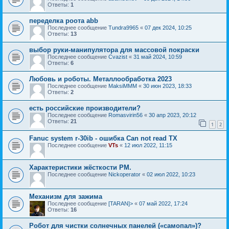
Ответы:
1
переделка роота abb
Последнее сообщение
Tundra9965
«
07 дек 2024, 10:25
Ответы:
13
выбор руки-манипулятора для массовой покраски
Последнее сообщение
Cvazist
«
31 май 2024, 10:59
Ответы:
6
Любовь и роботы. Металлообработка 2023
Последнее сообщение
MaksiMMM
«
30 июн 2023, 18:33
Ответы:
2
есть российские производители?
Последнее сообщение
Romasvirin56
«
30 апр 2023, 20:12
Ответы:
21
1
2
Fanuc system r-30ib - oшибка Сan not read TX
Последнее сообщение
VTs
«
12 июл 2022, 11:15
Характеристики жёсткости РМ.
Последнее сообщение
Nickoperator
«
02 июл 2022, 10:23
Механизм для зажима
Последнее сообщение
[TARAN]>
«
07 май 2022, 17:24
Ответы:
16
Робот для чистки солнечных панелей («самопал»)?