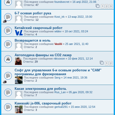
Последнее сообщение
foundsecret
«
16 апр 2022, 21:06
Ответы:
47
1
2
3
6-7 осевая робот рука
Последнее сообщение
Kost_irk
«
13 мар 2022, 15:00
Ответы:
12
Китайский сварочный робот
Последнее сообщение
wldev
«
18 окт 2021, 03:24
Ответы:
4
Возвращается в ноль
Последнее сообщение
Vasilii
«
25 авг 2021, 11:40
Ответы:
2
Автоподача фанеры на СО2 лазер
Последнее сообщение
niksooon
«
10 фев 2021, 12:14
Ответы:
29
1
2
Софт для управления 6-и осевым роботом и "CAM"
программы для фрезерования
Последнее сообщение
Serg
«
14 янв 2021, 19:36
Ответы:
2
Какая электроника для робота.
Последнее сообщение
Rus_Lan
«
05 дек 2020, 09:32
Ответы:
7
Kawasaki js-006, сварочный робот
Последнее сообщение
gerka0291
«
15 июн 2020, 12:54
Ответы:
3