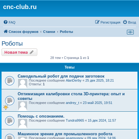
cnc-club.ru
FAQ
Регистрация
Вход
Список форумов
Станки
Роботы
Роботы
Новая тема
28 тем • Страница
1
из
1
Темы
Самодельный робот для подачи заготовок
Последнее сообщение
AlanDerby
«
25 дек 2025, 18:21
Ответы:
1
Оптимизация калибровки стола 3D-принтера: опыт и
советы
Последнее сообщение
andrey_t
«
23 май 2025, 19:51
Помощь с опознанием.
Последнее сообщение
Tundra9965
«
15 дек 2024, 11:57
Машинное зрение для промышленного робота
Последнее сообщение
asamsonov
«
09 дек 2024, 14:06