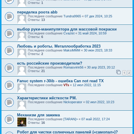
Ответы:
1
переделка роота abb
Последнее сообщение
Tundra9965
«
07 дек 2024, 10:25
Ответы:
13
выбор руки-манипулятора для массовой покраски
Последнее сообщение
Cvazist
«
31 май 2024, 10:59
Ответы:
6
Любовь и роботы. Металлообработка 2023
Последнее сообщение
MaksiMMM
«
30 июн 2023, 18:33
Ответы:
2
есть российские производители?
Последнее сообщение
Romasvirin56
«
30 апр 2023, 20:12
Ответы:
21
1
2
Fanuc system r-30ib - oшибка Сan not read TX
Последнее сообщение
VTs
«
12 июл 2022, 11:15
Характеристики жёсткости РМ.
Последнее сообщение
Nickoperator
«
02 июл 2022, 10:23
Механизм для зажима
Последнее сообщение
[TARAN]>
«
07 май 2022, 17:24
Ответы:
16
Робот для чистки солнечных панелей («самопал»)?