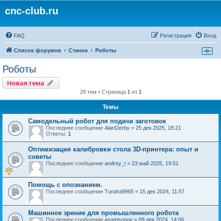
cnc-club.ru
FAQ
Регистрация
Вход
Список форумов
Станки
Роботы
Роботы
Новая тема
28 тем • Страница
1
из
1
Темы
Самодельный робот для подачи заготовок
Последнее сообщение
AlanDerby
«
25 дек 2025, 18:21
Ответы:
1
Оптимизация калибровки стола 3D-принтера: опыт и
советы
Последнее сообщение
andrey_t
«
23 май 2025, 19:51
Помощь с опознанием.
Последнее сообщение
Tundra9965
«
15 дек 2024, 11:57
Машинное зрение для промышленного робота
Последнее сообщение
asamsonov
«
09 дек 2024, 14:06