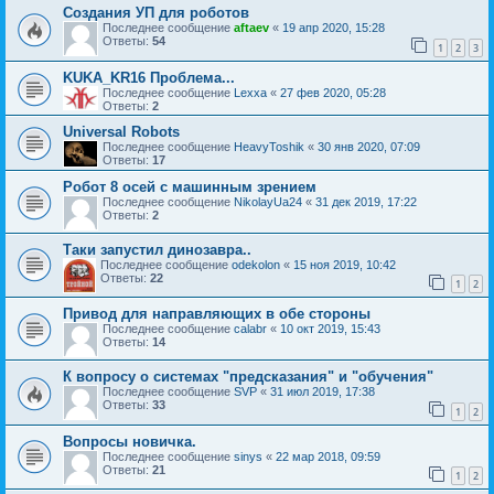
Создания УП для роботов
Последнее сообщение
aftaev
«
19 апр 2020, 15:28
Ответы:
54
1
2
3
KUKA_KR16 Проблема...
Последнее сообщение
Lexxa
«
27 фев 2020, 05:28
Ответы:
2
Universal Robots
Последнее сообщение
HeavyToshik
«
30 янв 2020, 07:09
Ответы:
17
Робот 8 осей с машинным зрением
Последнее сообщение
NikolayUa24
«
31 дек 2019, 17:22
Ответы:
2
Таки запустил динозавра..
Последнее сообщение
odekolon
«
15 ноя 2019, 10:42
Ответы:
22
1
2
Привод для направляющих в обе стороны
Последнее сообщение
calabr
«
10 окт 2019, 15:43
Ответы:
14
К вопросу о системах "предсказания" и "обучения"
Последнее сообщение
SVP
«
31 июл 2019, 17:38
Ответы:
33
1
2
Вопросы новичка.
Последнее сообщение
sinys
«
22 мар 2018, 09:59
Ответы:
21
1
2