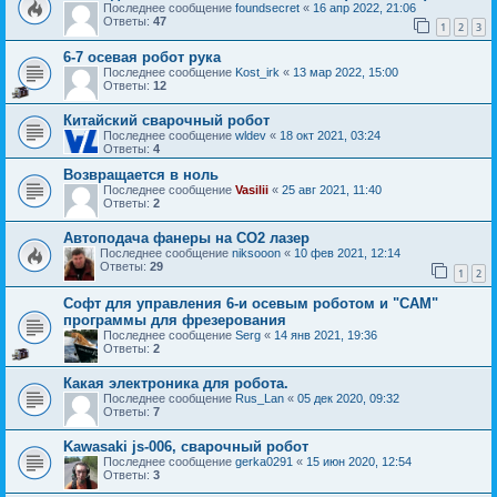
Последнее сообщение
foundsecret
«
16 апр 2022, 21:06
Ответы:
47
1
2
3
6-7 осевая робот рука
Последнее сообщение
Kost_irk
«
13 мар 2022, 15:00
Ответы:
12
Китайский сварочный робот
Последнее сообщение
wldev
«
18 окт 2021, 03:24
Ответы:
4
Возвращается в ноль
Последнее сообщение
Vasilii
«
25 авг 2021, 11:40
Ответы:
2
Автоподача фанеры на СО2 лазер
Последнее сообщение
niksooon
«
10 фев 2021, 12:14
Ответы:
29
1
2
Софт для управления 6-и осевым роботом и "CAM"
программы для фрезерования
Последнее сообщение
Serg
«
14 янв 2021, 19:36
Ответы:
2
Какая электроника для робота.
Последнее сообщение
Rus_Lan
«
05 дек 2020, 09:32
Ответы:
7
Kawasaki js-006, сварочный робот
Последнее сообщение
gerka0291
«
15 июн 2020, 12:54
Ответы:
3