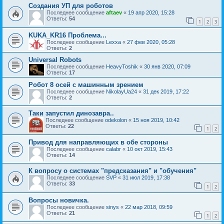
Создания УП для роботов
Последнее сообщение
aftaev
«
19 апр 2020, 15:28
Ответы:
54
1
2
3
KUKA_KR16 Проблема...
Последнее сообщение
Lexxa
«
27 фев 2020, 05:28
Ответы:
2
Universal Robots
Последнее сообщение
HeavyToshik
«
30 янв 2020, 07:09
Ответы:
17
Робот 8 осей с машинным зрением
Последнее сообщение
NikolayUa24
«
31 дек 2019, 17:22
Ответы:
2
Таки запустил динозавра..
Последнее сообщение
odekolon
«
15 ноя 2019, 10:42
Ответы:
22
1
2
Привод для направляющих в обе стороны
Последнее сообщение
calabr
«
10 окт 2019, 15:43
Ответы:
14
К вопросу о системах "предсказания" и "обучения"
Последнее сообщение
SVP
«
31 июл 2019, 17:38
Ответы:
33
1
2
Вопросы новичка.
Последнее сообщение
sinys
«
22 мар 2018, 09:59
Ответы:
21
1
2