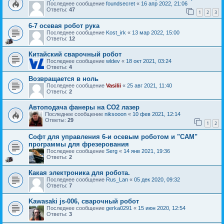
Последнее сообщение
foundsecret
«
16 апр 2022, 21:06
Ответы:
47
1
2
3
6-7 осевая робот рука
Последнее сообщение
Kost_irk
«
13 мар 2022, 15:00
Ответы:
12
Китайский сварочный робот
Последнее сообщение
wldev
«
18 окт 2021, 03:24
Ответы:
4
Возвращается в ноль
Последнее сообщение
Vasilii
«
25 авг 2021, 11:40
Ответы:
2
Автоподача фанеры на СО2 лазер
Последнее сообщение
niksooon
«
10 фев 2021, 12:14
Ответы:
29
1
2
Софт для управления 6-и осевым роботом и "CAM"
программы для фрезерования
Последнее сообщение
Serg
«
14 янв 2021, 19:36
Ответы:
2
Какая электроника для робота.
Последнее сообщение
Rus_Lan
«
05 дек 2020, 09:32
Ответы:
7
Kawasaki js-006, сварочный робот
Последнее сообщение
gerka0291
«
15 июн 2020, 12:54
Ответы:
3