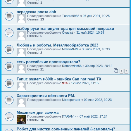
Ответы:
1
переделка роота abb
Последнее сообщение
Tundra9965
«
07 дек 2024, 10:25
Ответы:
13
выбор руки-манипулятора для массовой покраски
Последнее сообщение
Cvazist
«
31 май 2024, 10:59
Ответы:
6
Любовь и роботы. Металлообработка 2023
Последнее сообщение
MaksiMMM
«
30 июн 2023, 18:33
Ответы:
2
есть российские производители?
Последнее сообщение
Romasvirin56
«
30 апр 2023, 20:12
Ответы:
21
1
2
Fanuc system r-30ib - oшибка Сan not read TX
Последнее сообщение
VTs
«
12 июл 2022, 11:15
Характеристики жёсткости РМ.
Последнее сообщение
Nickoperator
«
02 июл 2022, 10:23
Механизм для зажима
Последнее сообщение
[TARAN]>
«
07 май 2022, 17:24
Ответы:
16
Робот для чистки солнечных панелей («самопал»)?