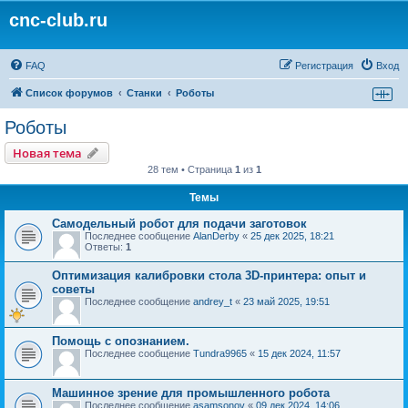
cnc-club.ru
FAQ
Регистрация
Вход
Список форумов
Станки
Роботы
Роботы
Новая тема
28 тем • Страница
1
из
1
Темы
Самодельный робот для подачи заготовок
Последнее сообщение
AlanDerby
«
25 дек 2025, 18:21
Ответы:
1
Оптимизация калибровки стола 3D-принтера: опыт и
советы
Последнее сообщение
andrey_t
«
23 май 2025, 19:51
Помощь с опознанием.
Последнее сообщение
Tundra9965
«
15 дек 2024, 11:57
Машинное зрение для промышленного робота
Последнее сообщение
asamsonov
«
09 дек 2024, 14:06