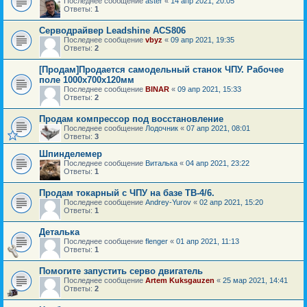
Последнее сообщение
aster
«
14 апр 2021, 20:05
Ответы:
1
Серводрайвер Leadshine ACS806
Последнее сообщение
vbyz
«
09 апр 2021, 19:35
Ответы:
2
[Продам]Продается самодельный станок ЧПУ. Рабочее
поле 1000х700х120мм
Последнее сообщение
BINAR
«
09 апр 2021, 15:33
Ответы:
2
Продам компрессор под восстановление
Последнее сообщение
Лодочник
«
07 апр 2021, 08:01
Ответы:
3
Шпинделемер
Последнее сообщение
Виталька
«
04 апр 2021, 23:22
Ответы:
1
Продам токарный с ЧПУ на базе ТВ-4/6.
Последнее сообщение
Andrey-Yurov
«
02 апр 2021, 15:20
Ответы:
1
Деталька
Последнее сообщение
flenger
«
01 апр 2021, 11:13
Ответы:
1
Помогите запустить серво двигатель
Последнее сообщение
Artem Kuksgauzen
«
25 мар 2021, 14:41
Ответы:
2