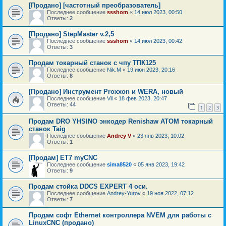
[Продано] [частотный преобразователь]
Последнее сообщение
ssshom
«
14 июл 2023, 00:50
Ответы:
2
[Продано] StepMaster v.2,5
Последнее сообщение
ssshom
«
14 июл 2023, 00:42
Ответы:
3
Продам токарный станок с чпу ТПК125
Последнее сообщение
Nik.M
«
19 июн 2023, 20:16
Ответы:
8
[Продано] Инструмент Proxxon и WERA, новый
Последнее сообщение
Vll
«
18 фев 2023, 20:47
Ответы:
44
1
2
3
Продам DRO YHSINO энкодер Renishaw ATOM токарный
станок Taig
Последнее сообщение
Andrey V
«
23 янв 2023, 10:02
Ответы:
1
[Продам] ET7 myCNC
Последнее сообщение
sima8520
«
05 янв 2023, 19:42
Ответы:
9
Продам стойка DDCS EXPERT 4 оси.
Последнее сообщение
Andrey-Yurov
«
19 ноя 2022, 07:12
Ответы:
7
Продам софт Ethernet контроллера NVEM для работы с
LinuxCNC (продано)