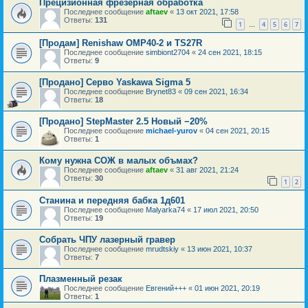
Прецизионная фрезерная обработка
Последнее сообщение
aftaev
«
13 окт 2021, 17:58
Ответы:
131
1
4
5
6
7
…
[Продам] Renishaw OMP40-2 и TS27R
Последнее сообщение
simbiont2704
«
24 сен 2021, 18:15
Ответы:
9
[Продано] Серво Yaskawa Sigma 5
Последнее сообщение
Brynet83
«
09 сен 2021, 16:34
Ответы:
18
[Продано] StepMaster 2.5 Новый −20%
Последнее сообщение
michael-yurov
«
04 сен 2021, 20:15
Ответы:
1
Кому нужна СОЖ в малых объмах?
Последнее сообщение
aftaev
«
31 авг 2021, 21:24
Ответы:
30
1
2
Станина и передняя бабка 1д601
Последнее сообщение
Malyarka74
«
17 июл 2021, 20:50
Ответы:
19
Собрать ЧПУ лазерный гравер
Последнее сообщение
mrudtskiy
«
13 июн 2021, 10:37
Ответы:
7
Плазменный резак
Последнее сообщение
Евгений+++
«
01 июн 2021, 20:19
Ответы:
1