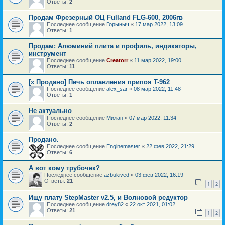
Ответы:
2
Продам Фрезерный ОЦ Fulland FLG-600, 2006гв
Последнее сообщение
Горыныч
«
17 мар 2022, 13:09
Ответы:
1
Продам: Алюминий плита и профиль, индикаторы,
инструмент
Последнее сообщение
Creatorr
«
11 мар 2022, 19:00
Ответы:
11
[х Продано] Печь оплавления припоя T-962
Последнее сообщение
alex_sar
«
08 мар 2022, 11:48
Ответы:
1
Не актуально
Последнее сообщение
Милан
«
07 мар 2022, 11:34
Ответы:
2
Продано.
Последнее сообщение
Enginemaster
«
22 фев 2022, 21:29
Ответы:
6
А вот кому трубочек?
Последнее сообщение
azbukived
«
03 фев 2022, 16:19
Ответы:
21
1
2
Ищу плату StepMaster v2.5, и Волновой редуктор
Последнее сообщение
drey82
«
22 окт 2021, 01:02
Ответы:
21
1
2