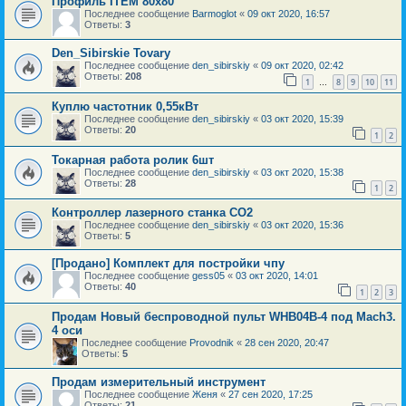
Профиль ITEM 80x80
Последнее сообщение
Barmoglot
«
09 окт 2020, 16:57
Ответы:
3
Den_Sibirskie Tovary
Последнее сообщение
den_sibirskiy
«
09 окт 2020, 02:42
Ответы:
208
1
8
9
10
11
…
Куплю частотник 0,55кВт
Последнее сообщение
den_sibirskiy
«
03 окт 2020, 15:39
Ответы:
20
1
2
Токарная работа ролик 6шт
Последнее сообщение
den_sibirskiy
«
03 окт 2020, 15:38
Ответы:
28
1
2
Контроллер лазерного станка СО2
Последнее сообщение
den_sibirskiy
«
03 окт 2020, 15:36
Ответы:
5
[Продано] Комплект для постройки чпу
Последнее сообщение
gess05
«
03 окт 2020, 14:01
Ответы:
40
1
2
3
Продам Новый беспроводной пульт WHB04B-4 под Mach3.
4 оси
Последнее сообщение
Provodnik
«
28 сен 2020, 20:47
Ответы:
5
Продам измерительный инструмент
Последнее сообщение
Женя
«
27 сен 2020, 17:25
Ответы:
21