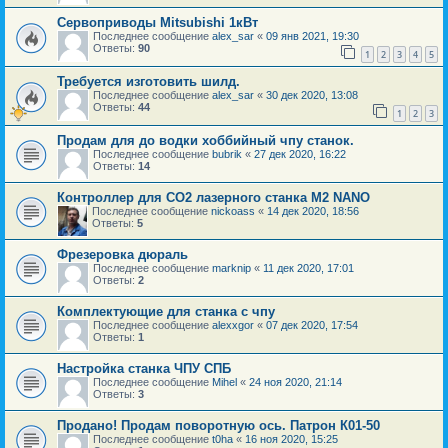
Сервоприводы Mitsubishi 1кВт
Последнее сообщение
alex_sar
«
09 янв 2021, 19:30
Ответы:
90
1
2
3
4
5
Требуется изготовить шилд.
Последнее сообщение
alex_sar
«
30 дек 2020, 13:08
Ответы:
44
1
2
3
Продам для до водки хоббийный чпу станок.
Последнее сообщение
bubrik
«
27 дек 2020, 16:22
Ответы:
14
Контроллер для СО2 лазерного станка M2 NANO
Последнее сообщение
nickoass
«
14 дек 2020, 18:56
Ответы:
5
Фрезеровка дюраль
Последнее сообщение
marknip
«
11 дек 2020, 17:01
Ответы:
2
Комплектующие для станка с чпу
Последнее сообщение
alexxgor
«
07 дек 2020, 17:54
Ответы:
1
Настройка станка ЧПУ СПБ
Последнее сообщение
Mihel
«
24 ноя 2020, 21:14
Ответы:
3
Продано! Продам поворотную ось. Патрон К01-50
Последнее сообщение
t0ha
«
16 ноя 2020, 15:25