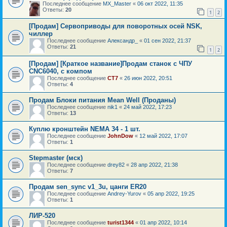
Последнее сообщение
MX_Master
«
06 окт 2022, 11:35
Ответы:
20
1
2
[Продам] Сервоприводы для поворотных осей NSK,
чиллер
Последнее сообщение
Александр_
«
01 сен 2022, 21:37
Ответы:
21
1
2
[Продам] [Краткое название]Продам станок с ЧПУ
CNC6040, с компом
Последнее сообщение
СТ7
«
26 июн 2022, 20:51
Ответы:
4
Продам Блоки питания Mean Well (Проданы)
Последнее сообщение
nik1
«
24 май 2022, 17:23
Ответы:
13
Куплю кронштейн NEMA 34 - 1 шт.
Последнее сообщение
JohnDow
«
12 май 2022, 17:07
Ответы:
1
Stepmaster (мск)
Последнее сообщение
drey82
«
28 апр 2022, 21:38
Ответы:
7
Продам sen_sync v1_3u, цанги ER20
Последнее сообщение
Andrey-Yurov
«
05 апр 2022, 19:25
Ответы:
1
ЛИР-520
Последнее сообщение
turist1344
«
01 апр 2022, 10:14