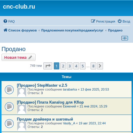
cnc-club.ru
FAQ
Регистрация
Вход
Список форумов
Предложения покупки/продажи/услуг
Продано
Продано
Новая тема
Страница
1
из
8
1
2
3
4
5
8
След.
749 тем
…
Темы
[Продано] StepMaster v.2.5
Последнее сообщение
tarabarka
«
13 фев 2025, 20:53
Ответы:
3
[Продано] Плата Kanalog для Kflop
Последнее сообщение
Евжений
«
21 янв 2024, 15:29
Ответы:
2
Продам драйвера и шаговый
Последнее сообщение
Vasily_A
«
19 авг 2023, 22:44
Ответы:
2