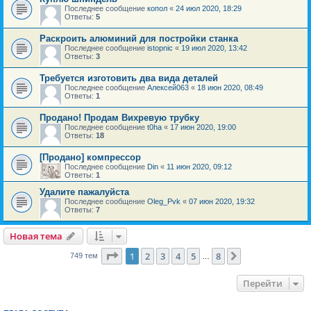
Последнее сообщение
копол
«
24 июл 2020, 18:29
Ответы:
5
Раскроить алюминий для постройки станка
Последнее сообщение
istopnic
«
19 июл 2020, 13:42
Ответы:
3
Требуется изготовить два вида деталей
Последнее сообщение
Алексей063
«
18 июн 2020, 08:49
Ответы:
1
Продано! Продам Вихревую трубку
Последнее сообщение
t0ha
«
17 июн 2020, 19:00
Ответы:
18
[Продано] компрессор
Последнее сообщение
Din
«
11 июн 2020, 09:12
Ответы:
1
Удалите пажалуйста
Последнее сообщение
Oleg_Pvk
«
07 июн 2020, 19:32
Ответы:
7
Новая тема
Страница
1
из
8
1
2
3
4
5
8
След.
749 тем
…
Перейти