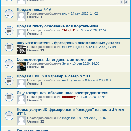
1
2
Продам mesa 7i49
Последнее сообщение
nkp
«
24 сен 2020, 14:02
Ответы:
1
Продам плиту основание для портальника
Последнее сообщение
11dfgh11
«
19 сен 2020, 12:54
Ответы:
4
ищу изготовителя - фрезеровка алюминиевых деталек
Последнее сообщение
merkwurdigliebe
«
13 сен 2020, 17:54
Ответы:
13
Сервомоторы, Шпиндель с автосменой
Последнее сообщение
Serg
«
13 сен 2020, 16:38
Ответы:
10
Продам CNC 3018 гравёр + лазер 5.5 вт.
Последнее сообщение
Andrey-Yurov
«
03 сен 2020, 08:35
Ответы:
1
Ищу токаря для обточки вала электродвигателя
Последнее сообщение
bredbery
«
11 авг 2020, 12:44
Ответы:
3
Поиск услуги 3D фрезеровки 6 "блюдец" из листа 3-6 мм
ДТ16
Последнее сообщение
magic10s
«
07 авг 2020, 18:16
Ответы:
12
Куплю шпиндель