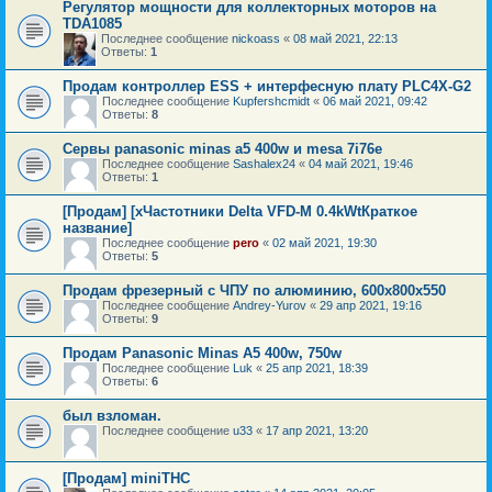
Регулятор мощности для коллекторных моторов на
TDA1085
Последнее сообщение
nickoass
«
08 май 2021, 22:13
Ответы:
1
Продам контроллер ESS + интерфесную плату PLC4X-G2
Последнее сообщение
Kupfershcmidt
«
06 май 2021, 09:42
Ответы:
8
Сервы panasonic minas a5 400w и mesa 7i76e
Последнее сообщение
Sashalex24
«
04 май 2021, 19:46
Ответы:
1
[Продам] [xЧастотники Delta VFD-M 0.4kWtКраткое
название]
Последнее сообщение
pero
«
02 май 2021, 19:30
Ответы:
5
Продам фрезерный с ЧПУ по алюминию, 600х800х550
Последнее сообщение
Andrey-Yurov
«
29 апр 2021, 19:16
Ответы:
9
Продам Panasonic Minas A5 400w, 750w
Последнее сообщение
Luk
«
25 апр 2021, 18:39
Ответы:
6
был взломан.
Последнее сообщение
u33
«
17 апр 2021, 13:20
[Продам] miniTHC