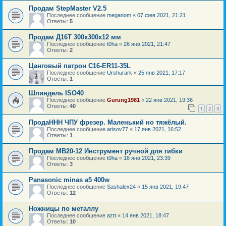
Продам StepMaster V2.5
Последнее сообщение
meganom
«
07 фев 2021, 21:21
Ответы:
5
Продам Д16Т 300х300х12 мм
Последнее сообщение
t0ha
«
26 янв 2021, 21:47
Ответы:
2
Цанговый патрон C16-ER11-35L
Последнее сообщение
Urshurark
«
25 янв 2021, 17:17
Ответы:
1
Шпиндель ISO40
Последнее сообщение
Gurung1981
«
22 янв 2021, 19:36
Ответы:
40
1
2
3
ПродаННН ЧПУ фрезер. Маленький но тяжёлый.
Последнее сообщение
arisov77
«
17 янв 2021, 16:52
Ответы:
1
Продам MB20-12 Инструмент ручной для гибки
Последнее сообщение
t0ha
«
16 янв 2021, 23:39
Ответы:
3
Panasonic minas a5 400w
Последнее сообщение
Sashalex24
«
15 янв 2021, 19:47
Ответы:
12
Ножницы по металлу
Последнее сообщение
aztt
«
14 янв 2021, 18:47
Ответы:
10