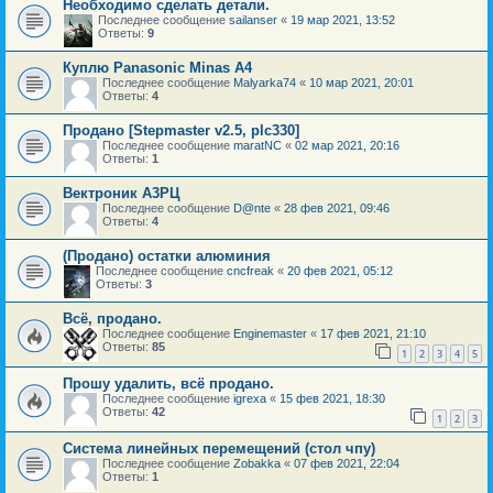
Необходимо сделать детали.
Последнее сообщение
sailanser
«
19 мар 2021, 13:52
Ответы:
9
Куплю Panasonic Minas A4
Последнее сообщение
Malyarka74
«
10 мар 2021, 20:01
Ответы:
4
Продано [Stepmaster v2.5, plс330]
Последнее сообщение
maratNC
«
02 мар 2021, 20:16
Ответы:
1
Вектроник А3РЦ
Последнее сообщение
D@nte
«
28 фев 2021, 09:46
Ответы:
4
(Продано) остатки алюминия
Последнее сообщение
cncfreak
«
20 фев 2021, 05:12
Ответы:
3
Всё, продано.
Последнее сообщение
Enginemaster
«
17 фев 2021, 21:10
Ответы:
85
1
2
3
4
5
Прошу удалить, всё продано.
Последнее сообщение
igrexa
«
15 фев 2021, 18:30
Ответы:
42
1
2
3
Система линейных перемещений (стол чпу)
Последнее сообщение
Zobakka
«
07 фев 2021, 22:04
Ответы:
1