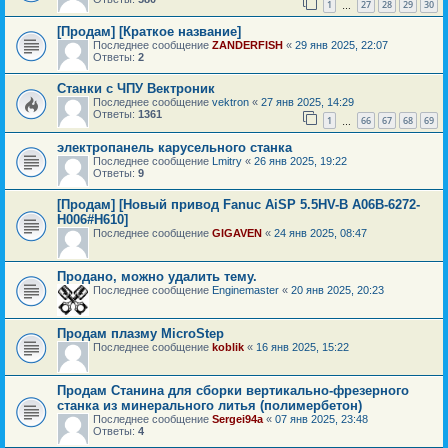
1
27
28
29
30
…
[Продам] [Краткое название]
Последнее сообщение
ZANDERFISH
«
29 янв 2025, 22:07
Ответы:
2
Станки с ЧПУ Вектроник
Последнее сообщение
vektron
«
27 янв 2025, 14:29
Ответы:
1361
1
66
67
68
69
…
электропанель карусельного станка
Последнее сообщение
Lmitry
«
26 янв 2025, 19:22
Ответы:
9
[Продам] [Новый привод Fanuc AiSP 5.5HV-B A06B-6272-
H006#H610]
Последнее сообщение
GIGAVEN
«
24 янв 2025, 08:47
Продано, можно удалить тему.
Последнее сообщение
Enginemaster
«
20 янв 2025, 20:23
Продам плазму MicroStep
Последнее сообщение
koblik
«
16 янв 2025, 15:22
Продам Станина для сборки вертикально-фрезерного
станка из минерального литья (полимербетон)
Последнее сообщение
Sergei94а
«
07 янв 2025, 23:48
Ответы:
4