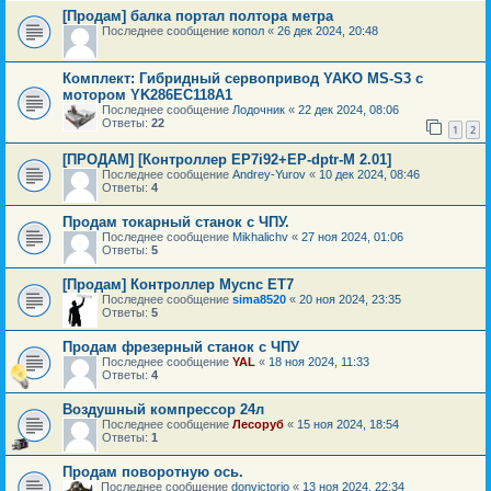
[Продам] балка портал полтора метра
Последнее сообщение
копол
«
26 дек 2024, 20:48
Комплект: Гибридный сервопривод YAKO MS-S3 с
мотором YK286EC118A1
Последнее сообщение
Лодочник
«
22 дек 2024, 08:06
Ответы:
22
1
2
[ПРОДАМ] [Контроллер EP7i92+EP-dptr-M 2.01]
Последнее сообщение
Andrey-Yurov
«
10 дек 2024, 08:46
Ответы:
4
Продам токарный станок с ЧПУ.
Последнее сообщение
Mikhalichv
«
27 ноя 2024, 01:06
Ответы:
5
[Продам] Контроллер Mycnc ET7
Последнее сообщение
sima8520
«
20 ноя 2024, 23:35
Ответы:
5
Продам фрезерный станок с ЧПУ
Последнее сообщение
YAL
«
18 ноя 2024, 11:33
Ответы:
4
Воздушный компрессор 24л
Последнее сообщение
Лесоруб
«
15 ноя 2024, 18:54
Ответы:
1
Продам поворотную ось.
Последнее сообщение
donvictorio
«
13 ноя 2024, 22:34