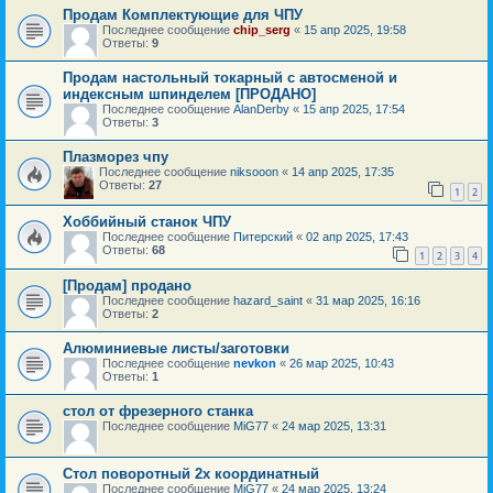
Продам Комплектующие для ЧПУ
Последнее сообщение
chip_serg
«
15 апр 2025, 19:58
Ответы:
9
Продам настольный токарный с автосменой и
индексным шпинделем [ПРОДАНО]
Последнее сообщение
AlanDerby
«
15 апр 2025, 17:54
Ответы:
3
Плазморез чпу
Последнее сообщение
niksooon
«
14 апр 2025, 17:35
Ответы:
27
1
2
Хоббийный станок ЧПУ
Последнее сообщение
Питерский
«
02 апр 2025, 17:43
Ответы:
68
1
2
3
4
[Продам] продано
Последнее сообщение
hazard_saint
«
31 мар 2025, 16:16
Ответы:
2
Алюминиевые листы/заготовки
Последнее сообщение
nevkon
«
26 мар 2025, 10:43
Ответы:
1
стол от фрезерного станка
Последнее сообщение
MiG77
«
24 мар 2025, 13:31
Стол поворотный 2х координатный
Последнее сообщение
MiG77
«
24 мар 2025, 13:24