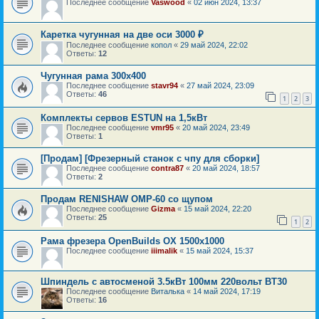
Последнее сообщение
Vaswood
«
02 июн 2024, 13:37
Каретка чугунная на две оси 3000 ₽
Последнее сообщение
копол
«
29 май 2024, 22:02
Ответы:
12
Чугунная рама 300x400
Последнее сообщение
stavr94
«
27 май 2024, 23:09
Ответы:
46
1
2
3
Комплекты сервов ESTUN на 1,5кВт
Последнее сообщение
vmr95
«
20 май 2024, 23:49
Ответы:
1
[Продам] [Фрезерный станок с чпу для сборки]
Последнее сообщение
contra87
«
20 май 2024, 18:57
Ответы:
2
Продам RENISHAW OMP-60 со щупом
Последнее сообщение
Gizma
«
15 май 2024, 22:20
Ответы:
25
1
2
Рама фрезера OpenBuilds OX 1500x1000
Последнее сообщение
iiimalik
«
15 май 2024, 15:37
Шпиндель с автосменой 3.5кВт 100мм 220вольт BT30
Последнее сообщение
Виталька
«
14 май 2024, 17:19
Ответы:
16