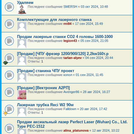
Удаляем
Последнее сообщение
SMERSH
«
03 окт 2024, 10:48
Комплектующие для лазерного станка
Последнее сообщение
rnt84
«
17 сен 2024, 15:49
Продам лазерные станки СО2 4 головы 1600-1000
Последнее сообщение
legion43
«
05 сен 2024, 21:05
[Продам] [ЧПУ фрезер 1200/900/120] 2,2kw160т.р
Последнее сообщение
tarlan-alyev
«
04 сен 2024, 20:44
Ответы:
1
[Продам] станина ЧПУ проект
Последнее сообщение
копол
«
01 сен 2024, 11:45
[Продам] [Вектроник А2РП]
Последнее сообщение
Avenger86
«
28 авг 2024, 16:27
Лазерная трубка Reci W2 90w
Последнее сообщение
Falldown
«
20 авг 2024, 17:42
Ответы:
1
Продам аксиальный лазер Perfect Laser (Wuhan) Co., Ltd.
Type PEC-1512
Последнее сообщение
alina_platunova
«
12 авг 2024, 10:22