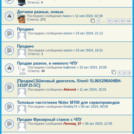
Ответы:
4
Датчики разные, новые.
Последнее сообщение
пансо
«
11 ноя 2024, 02:38
Ответы:
271
1
11
12
13
14
…
Продано
Последнее сообщение
копол
«
23 окт 2024, 21:12
Продано
Последнее сообщение
копол
«
23 окт 2024, 19:31
Ответы:
1
Продам разное, и немного ЧПУ
Последнее сообщение
kalinvick
«
15 окт 2024, 10:05
Ответы:
40
1
2
3
[Продам] [Шаговый двигатель Shenli SL86S298A04BH-
1432PJ5-SC]
Последнее сообщение
Almond
«
11 окт 2024, 10:01
Топовые частотники Nidec M700 для сервоприводов
Последнее сообщение
Dmitriy74
«
09 окт 2024, 09:09
Продам Фрезерный станок с ЧПУ
Последнее сообщение
Леонид_57
«
06 окт 2024, 12:45