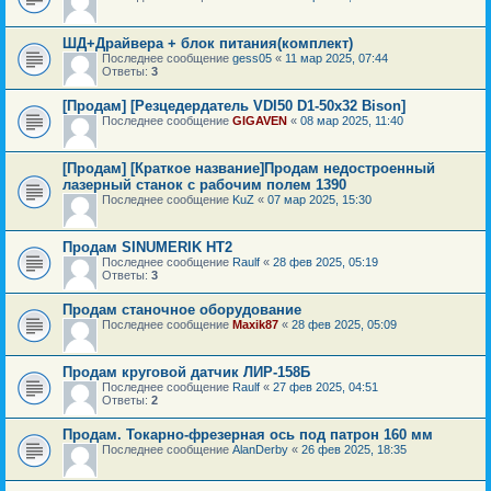
ШД+Драйвера + блок питания(комплект)
Последнее сообщение
gess05
«
11 мар 2025, 07:44
Ответы:
3
[Продам] [Резцедердатель VDI50 D1-50x32 Bison]
Последнее сообщение
GIGAVEN
«
08 мар 2025, 11:40
[Продам] [Краткое название]Продам недостроенный
лазерный станок с рабочим полем 1390
Последнее сообщение
KuZ
«
07 мар 2025, 15:30
Продам SINUMERIK HT2
Последнее сообщение
Raulf
«
28 фев 2025, 05:19
Ответы:
3
Продам станочное оборудование
Последнее сообщение
Maxik87
«
28 фев 2025, 05:09
Продам круговой датчик ЛИР-158Б
Последнее сообщение
Raulf
«
27 фев 2025, 04:51
Ответы:
2
Продам. Токарно-фрезерная ось под патрон 160 мм
Последнее сообщение
AlanDerby
«
26 фев 2025, 18:35