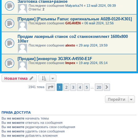
Заготовка станка+разное
Последнее сообщение
Malyarka74
«
13 май 2024, 09:39
Ответы:
2
[Продам] [Разъемы Fanuc оригинальные A02B-0120-K301]
Последнее сообщение
GIGAVEN
«
06 май 2024, 12:56
Продам лазерный станок со2 станкокомплект 1600x800
100вт
Последнее сообщение
alexto
«
29 апр 2024, 19:59
[Продам] [инвертор 3G3RX-A4550-E1F
Последнее сообщение
Impex
«
19 апр 2024, 05:14
Новая тема
Страница
1
из
20
1
2
3
4
5
20
След.
1941 тема
…
Перейти
ПРАВА ДОСТУПА
Вы
не можете
начинать темы
Вы
не можете
отвечать на сообщения
Вы
не можете
редактировать свои сообщения
Вы
не можете
удалять свои сообщения
Вы
не можете
добавлять вложения