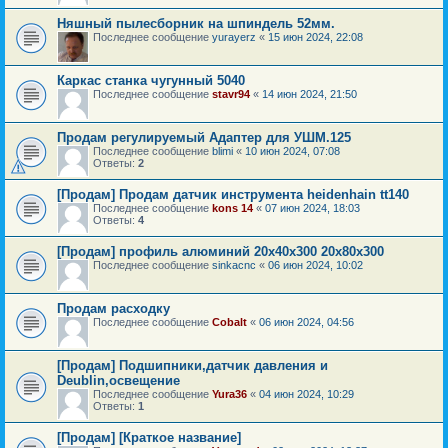
Няшный пылесборник на шпиндель 52мм.
Последнее сообщение
yurayerz
«
15 июн 2024, 22:08
Каркас станка чугунный 5040
Последнее сообщение
stavr94
«
14 июн 2024, 21:50
Продам регулируемый Адаптер для УШМ.125
Последнее сообщение
blimi
«
10 июн 2024, 07:08
Ответы:
2
[Продам] Продам датчик инструмента heidenhain tt140
Последнее сообщение
kons 14
«
07 июн 2024, 18:03
Ответы:
4
[Продам] профиль алюминий 20х40х300 20х80х300
Последнее сообщение
sinkacnc
«
06 июн 2024, 10:02
Продам расходку
Последнее сообщение
Cobalt
«
06 июн 2024, 04:56
[Продам] Подшипники,датчик давления и
Deublin,освещение
Последнее сообщение
Yura36
«
04 июн 2024, 10:29
Ответы:
1
[Продам] [Краткое название]