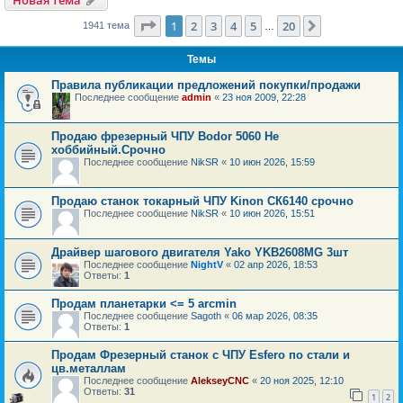
Новая тема
Страница
1
из
20
1
2
3
4
5
20
След.
1941 тема
…
Темы
Правила публикации предложений покупки/продажи
Последнее сообщение
admin
«
23 ноя 2009, 22:28
Продаю фрезерный ЧПУ Bodor 5060 Не
хоббийный.Срочно
Последнее сообщение
NikSR
«
10 июн 2026, 15:59
Продаю станок токарный ЧПУ Kinon СК6140 срочно
Последнее сообщение
NikSR
«
10 июн 2026, 15:51
Драйвер шагового двигателя Yako YKB2608MG 3шт
Последнее сообщение
NightV
«
02 апр 2026, 18:53
Ответы:
1
Продам планетарки <= 5 arcmin
Последнее сообщение
Sagoth
«
06 мар 2026, 08:35
Ответы:
1
Продам Фрезерный станок с ЧПУ Esfero по стали и
цв.металлам
Последнее сообщение
AlekseyCNC
«
20 ноя 2025, 12:10
Ответы:
31
1
2