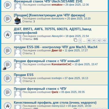
Фрезерный станок ЧПУ Utech:SESAME 2141
Последнее сообщение
ermakov
«
26 фев 2025, 12:36
[Продам] [Комплектующие для ЧПУ фрезера]
Последнее сообщение
donvictorio
«
25 фев 2025, 10:20
Ответы:
3
Д16Т, В95Т1, АМГ6, 7075Т6, 6061Т6, АД35Т1,Завод
авиапрофилей
Последнее сообщение
Alexey64
«
18 фев 2025, 21:54
Ответы:
845
1
40
41
42
43
…
продам ESS-106 - контроллер ЧПУ для Mach3, Mach4
Последнее сообщение
Дмит Ш
«
11 фев 2025, 17:27
Ответы:
1
Продам фрезерный станок с ЧПУ новый!!
Последнее сообщение
KonstantinCnC
«
10 фев 2025, 15:47
Продам ESS
Последнее сообщение
tronhejm
«
07 фев 2025, 16:13
Ответы:
1
Продам фрезерный станок с ЧПУ
Последнее сообщение
Qariz
«
05 фев 2025, 09:35
Качественный профиль для стола (очень недорого)
Последнее сообщение
menny1112
«
04 фев 2025, 18:00
Ответы:
580