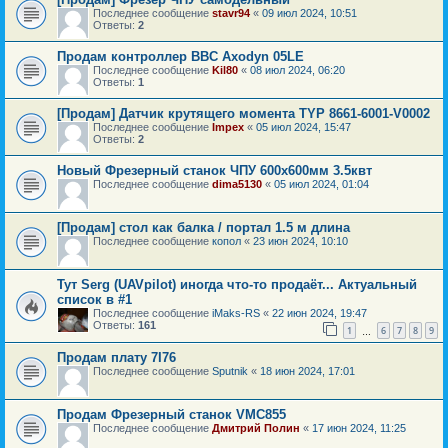
Последнее сообщение
stavr94
«
09 июл 2024, 10:51
Ответы:
2
Продам контроллер BBC Axodyn 05LE
Последнее сообщение
Kil80
«
08 июл 2024, 06:20
Ответы:
1
[Продам] Датчик крутящего момента TYP 8661-6001-V0002
Последнее сообщение
Impex
«
05 июл 2024, 15:47
Ответы:
2
Новый Фрезерный станок ЧПУ 600х600мм 3.5квт
Последнее сообщение
dima5130
«
05 июл 2024, 01:04
[Продам] стол как балка / портал 1.5 м длина
Последнее сообщение
копол
«
23 июн 2024, 10:10
Тут Serg (UAVpilot) иногда что-то продаёт... Актуальный
список в #1
Последнее сообщение
iMaks-RS
«
22 июн 2024, 19:47
Ответы:
161
1
6
7
8
9
…
Продам плату 7I76
Последнее сообщение
Sputnik
«
18 июн 2024, 17:01
Продам Фрезерный станок VMC855
Последнее сообщение
Дмитрий Полин
«
17 июн 2024, 11:25