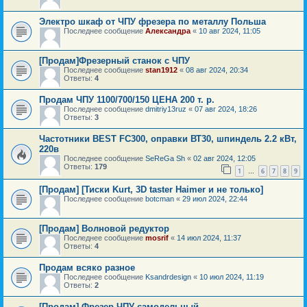
Электро шкаф от ЧПУ фрезера по металлу Польша
Последнее сообщение
Александра
«
10 авг 2024, 11:05
[Продам]Фрезерный станок с ЧПУ
Последнее сообщение
stan1912
«
08 авг 2024, 20:34
Ответы:
4
Продам ЧПУ 1100/700/150 ЦЕНА 200 т. р.
Последнее сообщение
dmitriy13ruz
«
07 авг 2024, 18:26
Ответы:
3
Частотники BEST FC300, оправки ВТ30, шпиндель 2.2 кВт,
220в
Последнее сообщение
SeReGa Sh
«
02 авг 2024, 12:05
Ответы:
179
1
6
7
8
9
…
[Продам] [Тиски Kurt, 3D taster Haimer и не только]
Последнее сообщение
botcman
«
29 июл 2024, 22:44
[Продам] Волновой редуктор
Последнее сообщение
mosrif
«
14 июл 2024, 11:37
Ответы:
4
Продам всяко разное
Последнее сообщение
Ksandrdesign
«
10 июл 2024, 11:19
Ответы:
2
[Продам] Фрезер ЧПУ самодельный