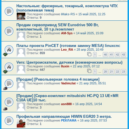
Настольные: фрезерные, токарный, комплектуха ЧПУ.
(пополняемая тема)
Последнее сообщение
iMaks-RS
«
15 май 2025, 11:25
Ответы:
9
Продам сервопривод SEW Eurodrive 500 Вт,
комплектный, 10 т.р./комплект
Последнее сообщение
AM-Sys
«
14 май 2025, 15:09
Ответы:
1
Платы проекта PinCET (готовим замену MESA) linuxcnc
Последнее сообщение
Leo_RA
«
28 апр 2025, 10:49
Ответы:
859
1
40
41
42
43
…
Vers: Центроискатели, датчики (коммерческие вопросы)
Последнее сообщение
Iluxin
«
22 апр 2025, 07:12
Ответы:
447
1
20
21
22
23
…
[Продам] [Револьверная головка 4 позиции]
Последнее сообщение
Vadimzlat
«
21 апр 2025, 05:51
[Продам] [Серво-комплект mitsubishi HC-PQ 13 UE+MR
C10A UE]10 тыс.
Последнее сообщение
asn888
«
16 апр 2025, 14:54
Ответы:
3
Профильная направляющая HIWIN EGR20 3 метра.
Последнее сообщение
РЕКЛАМА
«
16 апр 2025, 07:53
Ответы:
1