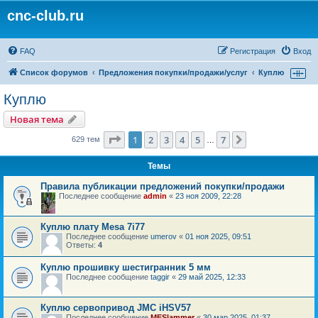
cnc-club.ru
FAQ
Регистрация
Вход
Список форумов
Предложения покупки/продажи/услуг
Куплю
Куплю
Новая тема
Страница
1
из
7
1
2
3
4
5
7
След.
629 тем
…
Темы
Правила публикации предложений покупки/продажи
Последнее сообщение
admin
«
23 ноя 2009, 22:28
Куплю плату Mesa 7i77
Последнее сообщение
umerov
«
01 ноя 2025, 09:51
Ответы:
4
Куплю прошивку шестигранник 5 мм
Последнее сообщение
taggir
«
29 май 2025, 12:33
Куплю сервопривод JMC iHSV57
Последнее сообщение
MESlammer
«
30 мар 2025, 01:37