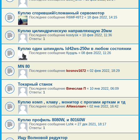
Куплю сгоревший/сломанный сервомотор
Последнее сообщение
R6MF49T2
«
18 фев 2022, 14:15
Куплю цилиндрическую направляющую 20мм
Последнее сообщение
kostysk
«
10 фев 2022, 11:36
Ответы:
1
Куплю один шпиндель ld42ws-250w в любом состоянии
Последнее сообщение
Курдль
«
08 фев 2022, 11:26
MN 80
Последнее сообщение
kosnov1672
«
02 фев 2022, 18:29
Токарный станок
Последнее сообщение
Вячеслав П
«
10 янв 2022, 06:09
Ответы:
1
Куплю комп , клаву , монитор с прогами арткам и тд
Последнее сообщение
АНиколаич
«
02 янв 2022, 16:42
Куплю профиль 8080W, и 80160W
Последнее сообщение
Lshk
«
27 дек 2021, 18:17
Ответы:
1
Ищу Волновой редуктор