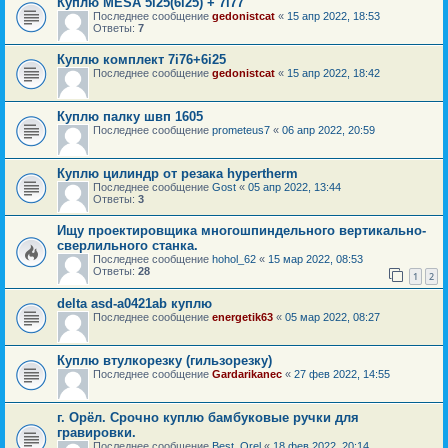
Куплю MESA 5i25(6i25) + 7i77
Последнее сообщение
gedonistcat
«
15 апр 2022, 18:53
Ответы:
7
Куплю комплект 7i76+6i25
Последнее сообщение
gedonistcat
«
15 апр 2022, 18:42
Куплю палку швп 1605
Последнее сообщение
prometeus7
«
06 апр 2022, 20:59
Куплю цилиндр от резака hypertherm
Последнее сообщение
Gost
«
05 апр 2022, 13:44
Ответы:
3
Ищу проектировщика многошпиндельного вертикально-
сверлильного станка.
Последнее сообщение
hohol_62
«
15 мар 2022, 08:53
Ответы:
28
1
2
delta asd-a0421ab куплю
Последнее сообщение
energetik63
«
05 мар 2022, 08:27
Куплю втулкорезку (гильзорезку)
Последнее сообщение
Gardarikanec
«
27 фев 2022, 14:55
г. Орёл. Срочно куплю бамбуковые ручки для
гравировки.
Последнее сообщение
Best_Orel
«
18 фев 2022, 20:14