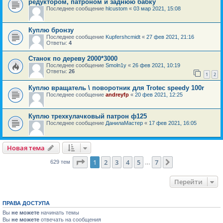
редуктором, патроном и заднюю бабку
Последнее сообщение
hlcustom
«
03 мар 2021, 15:08
Куплю бронзу
Последнее сообщение
Kupfershcmidt
«
27 фев 2021, 21:16
Ответы:
4
Станок по дереву 2000*3000
Последнее сообщение
Smoln1y
«
26 фев 2021, 10:19
Ответы:
26
1
2
Куплю вращатель \ поворотник для Trotec speedy 100r
Последнее сообщение
andreyfp
«
20 фев 2021, 12:25
Куплю трехкулачковый патрон ф125
Последнее сообщение
ДанилаМастер
«
17 фев 2021, 16:05
Новая тема
Страница
1
из
7
1
2
3
4
5
7
След.
629 тем
…
Перейти
ПРАВА ДОСТУПА
Вы
не можете
начинать темы
Вы
не можете
отвечать на сообщения