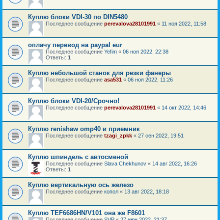
Куплю блоки VDI-30 по DIN5480
Последнее сообщение
perevalova28101991
«
11 ноя 2022, 11:58
оплачу перевод на paypal eur
Последнее сообщение
Yefim
«
06 ноя 2022, 22:38
Ответы:
1
Куплю небольшой станок для резки фанеры
Последнее сообщение
asa531
«
06 ноя 2022, 11:26
Куплю блоки VDI-20/Срочно!
Последнее сообщение
perevalova28101991
«
14 окт 2022, 14:46
Куплю renishaw omp40 и приемник
Последнее сообщение
tzagi_zpkk
«
27 сен 2022, 19:51
Куплю шпиндель с автосменой
Последнее сообщение
Slava Chekhunov
«
14 авг 2022, 16:26
Ответы:
1
Куплю вертикальную ось железо
Последнее сообщение
копол
«
13 авг 2022, 18:18
Куплю TEF6686HN/V101 она же F8601
Последнее сообщение
SVP
«
27 июн 2022, 21:37