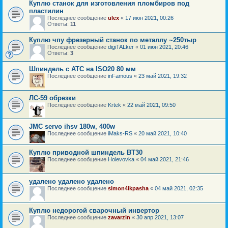
Куплю станок для изготовления пломбиров под
пластилин
Последнее сообщение
ulex
«
17 июн 2021, 00:26
Ответы:
11
Куплю чпу фрезерный станок по металлу ~250тыр
Последнее сообщение
digiTALker
«
01 июн 2021, 20:46
Ответы:
3
Шпиндель с ATC на ISO20 80 мм
Последнее сообщение
inFamous
«
23 май 2021, 19:32
ЛС-59 обрезки
Последнее сообщение
Krtek
«
22 май 2021, 09:50
JMC servo ihsv 180w, 400w
Последнее сообщение
iMaks-RS
«
20 май 2021, 10:40
Куплю приводной шпиндель BT30
Последнее сообщение
Holevovka
«
04 май 2021, 21:46
удалено удалено удалено
Последнее сообщение
simon4ikpasha
«
04 май 2021, 02:35
Куплю недорогой сварочный инвертор
Последнее сообщение
zavarzin
«
30 апр 2021, 13:07