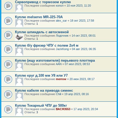
Сервопривод с тормозом куплю
Последнее сообщение
копол
«
10 ноя 2023, 11:20
Куплю melservo MR-J2S-70A
Последнее сообщение
alex_sar
«
18 окт 2023, 17:58
Ответы:
1
Куплю шпиндель с автосменой
Последнее сообщение
Лодочник
«
14 окт 2023, 08:01
Ответы:
1
Куплю б/у фрезер ЧПУ с полем 2х4 м
Последнее сообщение
JackKong
«
04 авг 2023, 06:35
Куплю (ищу изготовителя) перьевого плоттера
Последнее сообщение
AAN
«
07 июл 2023, 08:53
Куплю круг д.100 мм У8 или У7
Последнее сообщение
merrow
«
20 июн 2023, 08:17
Куплю кабеля на привода сименс
Последнее сообщение
Chili
«
19 апр 2023, 08:16
Куплю Токарный ЧПУ до 500кг
Последнее сообщение
ВАСЯ3553
«
17 апр 2023, 20:34
Ответы:
3