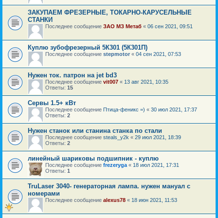
ЗАКУПАЕМ ФРЕЗЕРНЫЕ, ТОКАРНО-КАРУСЕЛЬНЫЕ
СТАНКИ
Последнее сообщение
ЗАО МЗ Метаб
«
06 сен 2021, 09:51
Куплю зубофрезерный 5К301 (5К301П)
Последнее сообщение
stepmotor
«
04 сен 2021, 07:53
Нужен ток. патрон на jet bd3
Последнее сообщение
vit007
«
13 авг 2021, 10:35
Ответы:
15
Сервы 1.5+ кВт
Последнее сообщение
Птица-феникс =)
«
30 июл 2021, 17:37
Ответы:
2
Нужен станок или станина станка по стали
Последнее сообщение
steals_y2k
«
29 июл 2021, 18:39
Ответы:
2
линейный шариковы подшипник - куплю
Последнее сообщение
frezeryga
«
18 июл 2021, 17:31
Ответы:
1
TruLaser 3040- генераторная лампа. нужен мануал с
номерами
Последнее сообщение
alexus78
«
18 июн 2021, 11:53