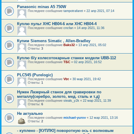
Panasonic minas A5 750W
Последнее сообщение
tampotrafaret
«
22 апр 2021, 07:14
Куплю пульт XHC HB04-6 или XHC HB04-4
Последнее сообщение
cncfan
«
14 апр 2021, 11:36
Купим Siemens Simatic , Allen-Bradley
Последнее сообщение
Baks32
«
13 апр 2021, 05:02
Ответы:
3
Куплю б/у колесотокарные станки модели UBB-112
Последнее сообщение
ТБС
«
02 апр 2021, 16:52
PLC545 (Purelogic)
Последнее сообщение
Vbt
«
30 мар 2021, 19:42
Ответы:
1
Нужен Лазерный станок для гравировки по
металлу(серебро, золото, мед. сталь и т.д)
Последнее сообщение
steals_y2k
«
22 мар 2021, 11:39
Ответы:
6
Не актуально
Последнее сообщение
michael-yurov
«
12 мар 2021, 13:16
Ответы:
2
- куплено - [КУПЛЮ] поворотную ось с волновым