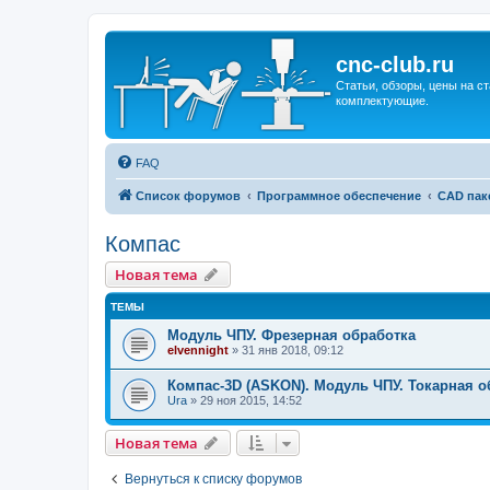
cnc-club.ru
Статьи, обзоры, цены на ст
комплектующие.
FAQ
Список форумов
Программное обеспечение
CAD пак
Компас
Новая тема
ТЕМЫ
Модуль ЧПУ. Фрезерная обработка
elvennight
»
31 янв 2018, 09:12
Компас-3D (ASKON). Модуль ЧПУ. Токарная о
Ura
»
29 ноя 2015, 14:52
Новая тема
Вернуться к списку форумов