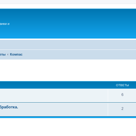
анки и
еты
Компас
ОТВЕТЫ
6
бработка.
2