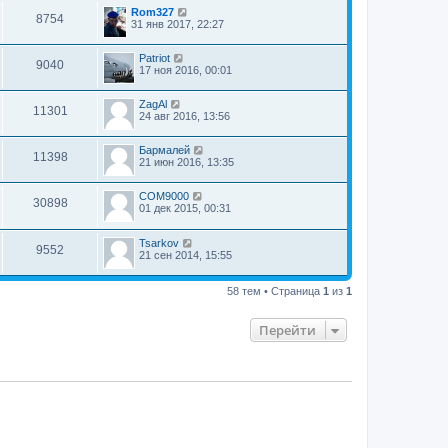
Rom327
8754
31 янв 2017, 22:27
Patriot
9040
17 ноя 2016, 00:01
ZagAl
11301
24 авг 2016, 13:56
Бармалей
11398
21 июн 2016, 13:35
COM9000
30898
01 дек 2015, 00:31
Tsarkov
9552
21 сен 2014, 15:55
58 тем • Страница
1
из
1
Перейти