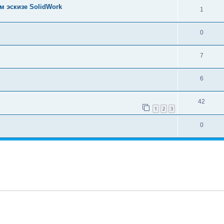
м эскизе SolidWork
1
0
7
6
42
1
2
3
0