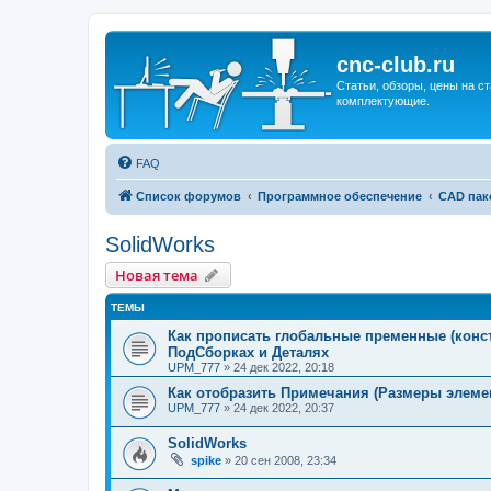
cnc-club.ru
Статьи, обзоры, цены на ст
комплектующие.
FAQ
Список форумов
Программное обеспечение
CAD пак
SolidWorks
Новая тема
ТЕМЫ
Как прописать глобальные пременные (конста
ПодСборках и Деталях
UPM_777
»
24 дек 2022, 20:18
Как отобразить Примечания (Размеры элемен
UPM_777
»
24 дек 2022, 20:37
SolidWorks
spike
»
20 сен 2008, 23:34