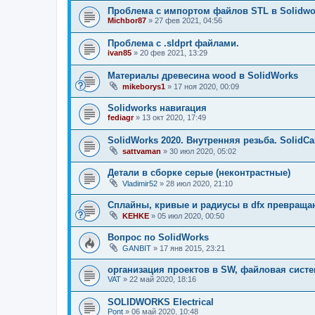
Проблема с импортом файлов STL в Solidwork
Michbor87
»
27 фев 2021, 04:56
Проблема c .sldprt файлами.
ivan85
»
20 фев 2021, 13:29
Материалы древесина wood в SolidWorks
mikeborys1
»
17 ноя 2020, 00:09
Solidworks навигация
fediagr
»
13 окт 2020, 17:49
SolidWorks 2020. Внутренняя резьба. SolidC
sattvaman
»
30 июл 2020, 05:02
Детали в сборке серые (неконтрастные)
Vladimir52
»
28 июл 2020, 21:10
Сплайны, кривые и радиусы в dfx превраща
KEHKE
»
05 июл 2020, 00:50
Вопрос по SolidWorks
GANBIT
»
17 янв 2015, 23:21
организация проектов в SW, файловая сист
VAT
»
22 май 2020, 18:16
SOLIDWORKS Electrical
Pont
»
06 май 2020, 10:48