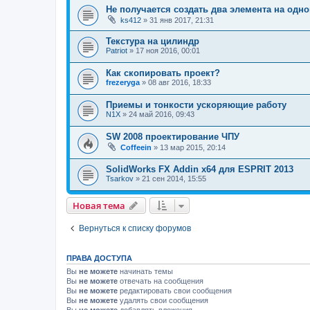
Не получается создать два элемента на одно
ks412
»
31 янв 2017, 21:31
Текстура на цилиндр
Patriot
»
17 ноя 2016, 00:01
Как скопировать проект?
frezeryga
»
08 авг 2016, 18:33
Приемы и тонкости ускоряющие работу
N1X
»
24 май 2016, 09:43
SW 2008 проектирование ЧПУ
Coffeein
»
13 мар 2015, 20:14
SolidWorks FX Addin x64 для ESPRIT 2013
Tsarkov
»
21 сен 2014, 15:55
Новая тема
Вернуться к списку форумов
ПРАВА ДОСТУПА
Вы
не можете
начинать темы
Вы
не можете
отвечать на сообщения
Вы
не можете
редактировать свои сообщения
Вы
не можете
удалять свои сообщения
Вы
не можете
добавлять вложения