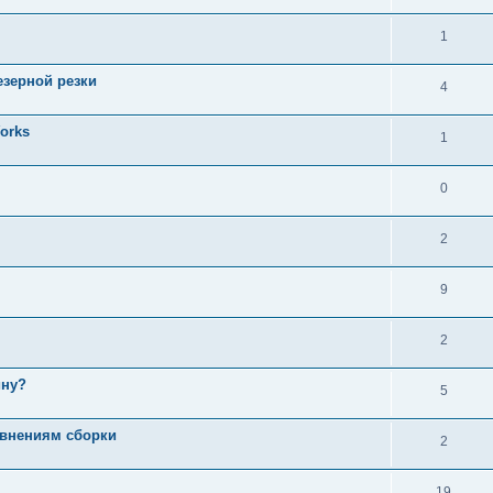
1
езерной резки
4
orks
1
0
2
9
2
ину?
5
авнениям сборки
2
19