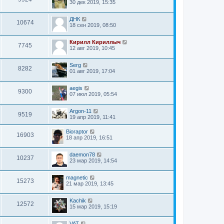
30 дек 2019, 15:35
ДНК
10674
18 сен 2019, 08:50
Кирилл Кириллыч
7745
12 авг 2019, 10:45
Serg
8282
01 авг 2019, 17:04
aegis
9300
07 июл 2019, 05:54
Argon-11
9519
19 апр 2019, 11:41
Bioraptor
16903
18 апр 2019, 16:51
daemon78
10237
23 мар 2019, 14:54
magnetic
15273
21 мар 2019, 13:45
Kachik
12572
15 мар 2019, 15:19
VAT