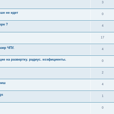
3
ьше не идет
0
ере ?
4
17
азер ЧПУ.
4
ие на развертку. радиус. коэфициенты.
0
2
авиш
4
gs
1
0