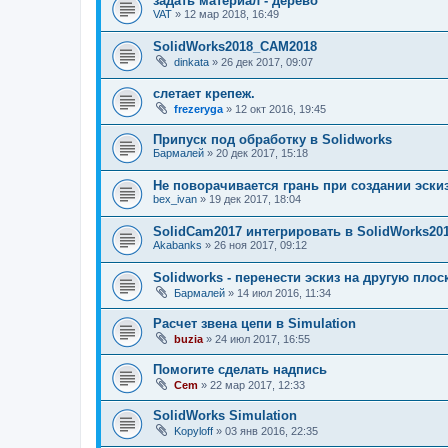
задать материал - дерево
VAT
»
12 мар 2018, 16:49
SolidWorks2018_CAM2018
dinkata
»
26 дек 2017, 09:07
слетает крепеж.
frezeryga
»
12 окт 2016, 19:45
Припуск под обработку в Solidworks
Бармалей
»
20 дек 2017, 15:18
Не поворачивается грань при создании эски
bex_ivan
»
19 дек 2017, 18:04
SolidCam2017 интегрировать в SolidWorks20
Akabanks
»
26 ноя 2017, 09:12
Solidworks - перенести эскиз на другую плос
Бармалей
»
14 июл 2016, 11:34
Расчет звена цепи в Simulation
buzia
»
24 июл 2017, 16:55
Помогите сделать надпись
Cem
»
22 мар 2017, 12:33
SolidWorks Simulation
Kopyloff
»
03 янв 2016, 22:35