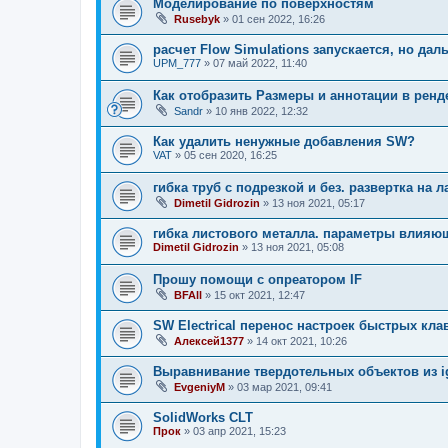
Моделирование по поверхностям
Rusebyk
»
01 сен 2022, 16:26
расчет Flow Simulations запускается, но дал
UPM_777
»
07 май 2022, 11:40
Как отобразить Размеры и аннотации в ренд
Sandr
»
10 янв 2022, 12:32
Как удалить ненужные добавления SW?
VAT
»
05 сен 2020, 16:25
гибка труб с подрезкой и без. развертка на л
Dimetil Gidrozin
»
13 ноя 2021, 05:17
гибка листового металла. параметры влияющ
Dimetil Gidrozin
»
13 ноя 2021, 05:08
Прошу помощи с опреатором IF
BFAll
»
15 окт 2021, 12:47
SW Electrical перенос настроек быстрых кл
Алексей1377
»
14 окт 2021, 10:26
Выравнивание твердотельных объектов из i
EvgeniyM
»
03 мар 2021, 09:41
SolidWorks CLT
Прок
»
03 апр 2021, 15:23