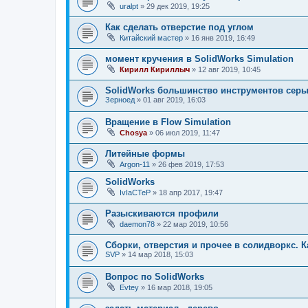
uralpt
»
29 дек 2019, 19:25
Как сделать отверстие под углом
Китайский мастер
»
16 янв 2019, 16:49
момент кручения в SolidWorks Simulation
Кирилл Кириллыч
»
12 авг 2019, 10:45
SolidWorks большинство инструментов сер
Зерноед
»
01 авг 2019, 16:03
Вращение в Flow Simulation
Chosya
»
06 июл 2019, 11:47
Литейные формы
Argon-11
»
26 фев 2019, 17:53
SolidWorks
IvIaCTeP
»
18 апр 2017, 19:47
Разыскиваются профили
daemon78
»
22 мар 2019, 10:56
Сборки, отверстия и прочее в солидворкс. К
SVP
»
14 мар 2018, 15:03
Вопрос по SolidWorks
Evtey
»
16 мар 2018, 19:05