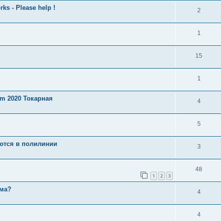
s - Please help !
2
1
15
1
am 2020 Токарная
4
5
ются в полилинии
3
48
1
2
3
ема?
4
4