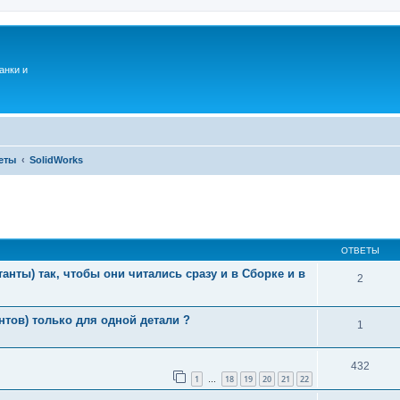
анки и
еты
SolidWorks
ОТВЕТЫ
нты) так, чтобы они читались сразу и в Сборке и в
2
тов) только для одной детали ?
1
432
1
18
19
20
21
22
…