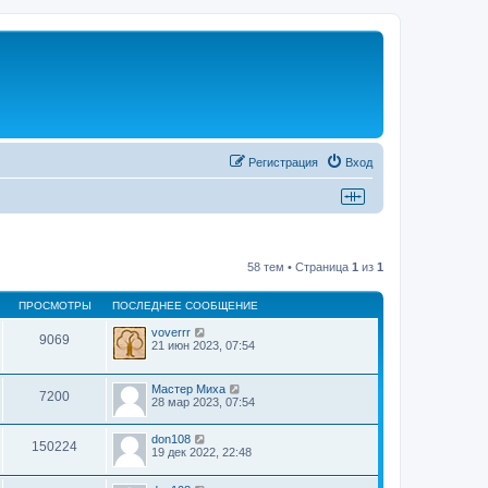
Регистрация
Вход
58 тем • Страница
1
из
1
ПРОСМОТРЫ
ПОСЛЕДНЕЕ СООБЩЕНИЕ
voverrr
9069
21 июн 2023, 07:54
Мастер Миха
7200
28 мар 2023, 07:54
don108
150224
19 дек 2022, 22:48