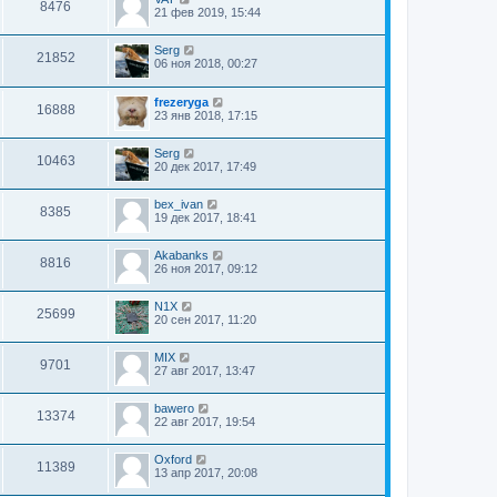
8476
21 фев 2019, 15:44
Serg
21852
06 ноя 2018, 00:27
frezeryga
16888
23 янв 2018, 17:15
Serg
10463
20 дек 2017, 17:49
bex_ivan
8385
19 дек 2017, 18:41
Akabanks
8816
26 ноя 2017, 09:12
N1X
25699
20 сен 2017, 11:20
MIX
9701
27 авг 2017, 13:47
bawero
13374
22 авг 2017, 19:54
Oxford
11389
13 апр 2017, 20:08