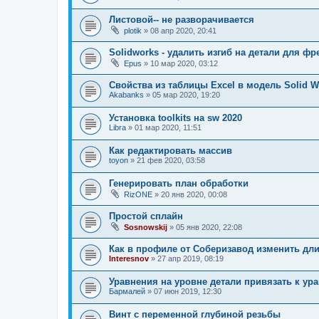
Листовой-- не разворачивается
plotik
»
08 апр 2020, 20:41
Solidworks - удалить изгиб на детали для фр
Epus
»
10 мар 2020, 03:12
Свойства из таблицы Excel в модель Solid W
Akabanks
»
05 мар 2020, 19:20
Установка toolkits на sw 2020
Libra
»
01 мар 2020, 11:51
Как редактировать массив
toyon
»
21 фев 2020, 03:58
Генерировать план обработки
RizONE
»
20 янв 2020, 00:08
Простой сплайн
Sosnowskij
»
05 янв 2020, 22:08
Как в профиле от Соберизавод изменить дл
Interesnov
»
27 апр 2019, 08:19
Уравнения на уровне детали привязать к ур
Бармалей
»
07 июн 2019, 12:30
Винт с переменной глубиной резьбы