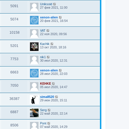
Uniksoid
5091
27 фев 2021, 11:00
xenon-alien
5074
20 фев 2021, 16:54
VAT
10158
22 ноя 2020, 09:56
Kachik
5201
13 окт 2020, 18:16
nik1
7753
30 июл 2020, 12:31
xenon-alien
6663
28 июл 2020, 22:03
KEHKE
7050
05 июл 2020, 14:47
sima8520
36387
29 июн 2020, 15:11
Serg
6887
22 май 2020, 22:14
Pont
8506
07 май 2020, 14:29