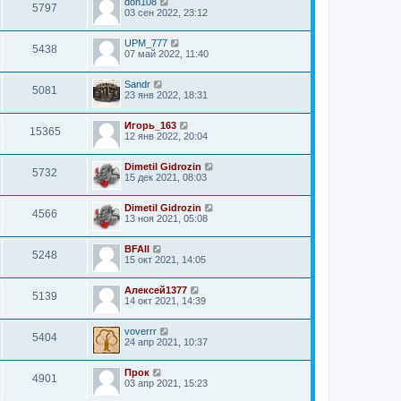
don108
5797
03 сен 2022, 23:12
UPM_777
5438
07 май 2022, 11:40
Sandr
5081
23 янв 2022, 18:31
Игорь_163
15365
12 янв 2022, 20:04
Dimetil Gidrozin
5732
15 дек 2021, 08:03
Dimetil Gidrozin
4566
13 ноя 2021, 05:08
BFAll
5248
15 окт 2021, 14:05
Алексей1377
5139
14 окт 2021, 14:39
voverrr
5404
24 апр 2021, 10:37
Прок
4901
03 апр 2021, 15:23