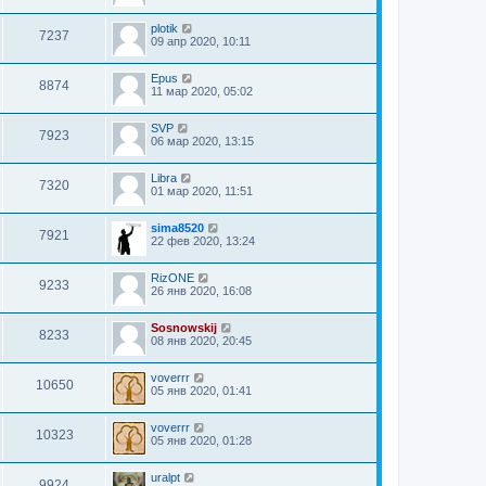
plotik
7237
09 апр 2020, 10:11
Epus
8874
11 мар 2020, 05:02
SVP
7923
06 мар 2020, 13:15
Libra
7320
01 мар 2020, 11:51
sima8520
7921
22 фев 2020, 13:24
RizONE
9233
26 янв 2020, 16:08
Sosnowskij
8233
08 янв 2020, 20:45
voverrr
10650
05 янв 2020, 01:41
voverrr
10323
05 янв 2020, 01:28
uralpt
9924