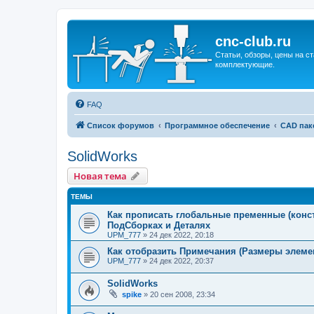
cnc-club.ru
Статьи, обзоры, цены на ст
комплектующие.
FAQ
Список форумов
Программное обеспечение
CAD пак
SolidWorks
Новая тема
ТЕМЫ
Как прописать глобальные пременные (конста
ПодСборках и Деталях
UPM_777
»
24 дек 2022, 20:18
Как отобразить Примечания (Размеры элемен
UPM_777
»
24 дек 2022, 20:37
SolidWorks
spike
»
20 сен 2008, 23:34