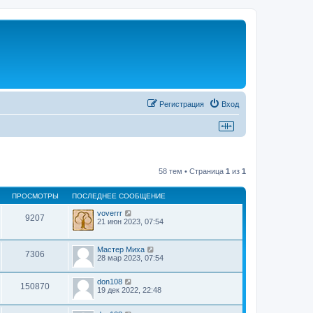
Регистрация
Вход
58 тем • Страница
1
из
1
ПРОСМОТРЫ
ПОСЛЕДНЕЕ СООБЩЕНИЕ
voverrr
9207
21 июн 2023, 07:54
Мастер Миха
7306
28 мар 2023, 07:54
don108
150870
19 дек 2022, 22:48