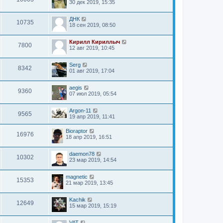
30 дек 2019, 15:35
ДНК
10735
18 сен 2019, 08:50
Кирилл Кириллыч
7800
12 авг 2019, 10:45
Serg
8342
01 авг 2019, 17:04
aegis
9360
07 июл 2019, 05:54
Argon-11
9565
19 апр 2019, 11:41
Bioraptor
16976
18 апр 2019, 16:51
daemon78
10302
23 мар 2019, 14:54
magnetic
15353
21 мар 2019, 13:45
Kachik
12649
15 мар 2019, 15:19
VAT