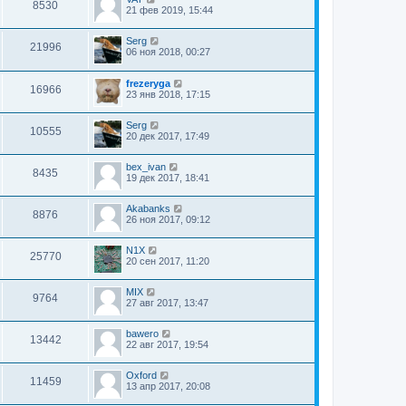
8530
21 фев 2019, 15:44
Serg
21996
06 ноя 2018, 00:27
frezeryga
16966
23 янв 2018, 17:15
Serg
10555
20 дек 2017, 17:49
bex_ivan
8435
19 дек 2017, 18:41
Akabanks
8876
26 ноя 2017, 09:12
N1X
25770
20 сен 2017, 11:20
MIX
9764
27 авг 2017, 13:47
bawero
13442
22 авг 2017, 19:54
Oxford
11459
13 апр 2017, 20:08