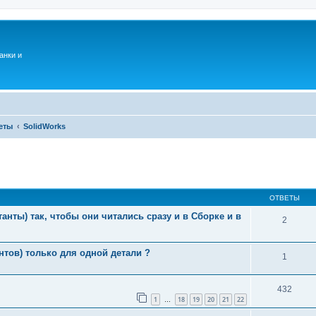
анки и
еты
SolidWorks
ОТВЕТЫ
нты) так, чтобы они читались сразу и в Сборке и в
2
тов) только для одной детали ?
1
432
1
18
19
20
21
22
…