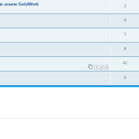
м эскизе SolidWork
1
0
7
6
42
1
2
3
0