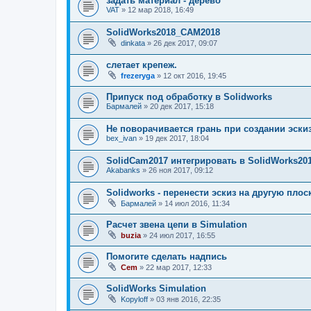
задать материал - дерево
VAT
»
12 мар 2018, 16:49
SolidWorks2018_CAM2018
dinkata
»
26 дек 2017, 09:07
слетает крепеж.
frezeryga
»
12 окт 2016, 19:45
Припуск под обработку в Solidworks
Бармалей
»
20 дек 2017, 15:18
Не поворачивается грань при создании эски
bex_ivan
»
19 дек 2017, 18:04
SolidCam2017 интегрировать в SolidWorks20
Akabanks
»
26 ноя 2017, 09:12
Solidworks - перенести эскиз на другую плос
Бармалей
»
14 июл 2016, 11:34
Расчет звена цепи в Simulation
buzia
»
24 июл 2017, 16:55
Помогите сделать надпись
Cem
»
22 мар 2017, 12:33
SolidWorks Simulation
Kopyloff
»
03 янв 2016, 22:35