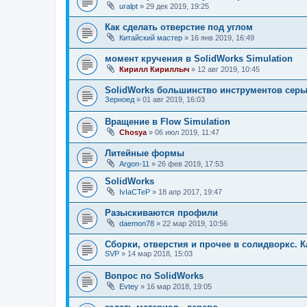
uralpt
»
29 дек 2019, 19:25
Как сделать отверстие под углом
Китайский мастер
»
16 янв 2019, 16:49
момент кручения в SolidWorks Simulation
Кирилл Кириллыч
»
12 авг 2019, 10:45
SolidWorks большинство инструментов сер
Зерноед
»
01 авг 2019, 16:03
Вращение в Flow Simulation
Chosya
»
06 июл 2019, 11:47
Литейные формы
Argon-11
»
26 фев 2019, 17:53
SolidWorks
IvIaCTeP
»
18 апр 2017, 19:47
Разыскиваются профили
daemon78
»
22 мар 2019, 10:56
Сборки, отверстия и прочее в солидворкс. К
SVP
»
14 мар 2018, 15:03
Вопрос по SolidWorks
Evtey
»
16 мар 2018, 19:05