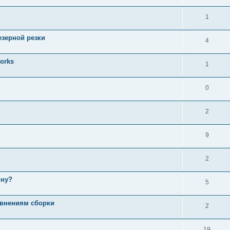
1
езерной резки
4
orks
1
0
2
9
2
ину?
5
авнениям сборки
2
19