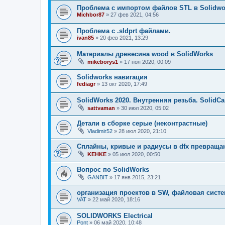
Проблема с импортом файлов STL в Solidwork
Michbor87
»
27 фев 2021, 04:56
Проблема c .sldprt файлами.
ivan85
»
20 фев 2021, 13:29
Материалы древесина wood в SolidWorks
mikeborys1
»
17 ноя 2020, 00:09
Solidworks навигация
fediagr
»
13 окт 2020, 17:49
SolidWorks 2020. Внутренняя резьба. SolidC
sattvaman
»
30 июл 2020, 05:02
Детали в сборке серые (неконтрастные)
Vladimir52
»
28 июл 2020, 21:10
Сплайны, кривые и радиусы в dfx превраща
KEHKE
»
05 июл 2020, 00:50
Вопрос по SolidWorks
GANBIT
»
17 янв 2015, 23:21
организация проектов в SW, файловая сист
VAT
»
22 май 2020, 18:16
SOLIDWORKS Electrical
Pont
»
06 май 2020, 10:48