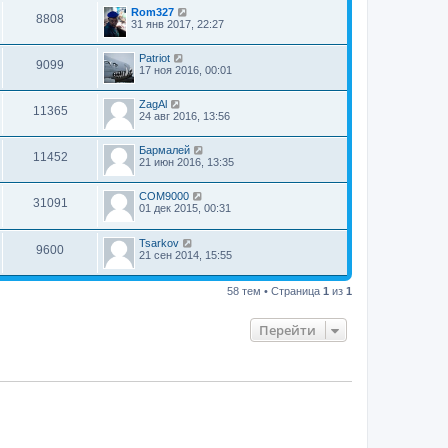
Rom327
8808
31 янв 2017, 22:27
Patriot
9099
17 ноя 2016, 00:01
ZagAl
11365
24 авг 2016, 13:56
Бармалей
11452
21 июн 2016, 13:35
COM9000
31091
01 дек 2015, 00:31
Tsarkov
9600
21 сен 2014, 15:55
58 тем • Страница
1
из
1
Перейти