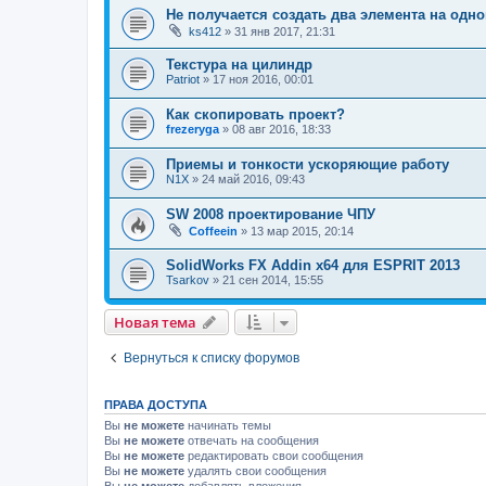
Не получается создать два элемента на одно
ks412
»
31 янв 2017, 21:31
Текстура на цилиндр
Patriot
»
17 ноя 2016, 00:01
Как скопировать проект?
frezeryga
»
08 авг 2016, 18:33
Приемы и тонкости ускоряющие работу
N1X
»
24 май 2016, 09:43
SW 2008 проектирование ЧПУ
Coffeein
»
13 мар 2015, 20:14
SolidWorks FX Addin x64 для ESPRIT 2013
Tsarkov
»
21 сен 2014, 15:55
Новая тема
Вернуться к списку форумов
ПРАВА ДОСТУПА
Вы
не можете
начинать темы
Вы
не можете
отвечать на сообщения
Вы
не можете
редактировать свои сообщения
Вы
не можете
удалять свои сообщения
Вы
не можете
добавлять вложения