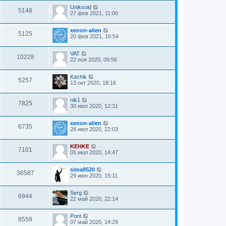
Uniksoid
5148
27 фев 2021, 11:00
xenon-alien
5125
20 фев 2021, 16:54
VAT
10228
22 ноя 2020, 09:56
Kachik
5257
13 окт 2020, 18:16
nik1
7825
30 июл 2020, 12:31
xenon-alien
6735
28 июл 2020, 22:03
KEHKE
7101
05 июл 2020, 14:47
sima8520
36587
29 июн 2020, 15:11
Serg
6944
22 май 2020, 22:14
Pont
8559
07 май 2020, 14:29