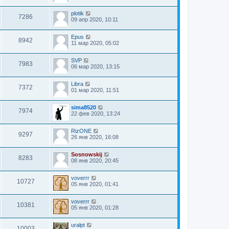
plotik
7286
09 апр 2020, 10:11
Epus
8942
11 мар 2020, 05:02
SVP
7983
06 мар 2020, 13:15
Libra
7372
01 мар 2020, 11:51
sima8520
7974
22 фев 2020, 13:24
RizONE
9297
26 янв 2020, 16:08
Sosnowskij
8283
08 янв 2020, 20:45
voverrr
10727
05 янв 2020, 01:41
voverrr
10381
05 янв 2020, 01:28
uralpt
10003