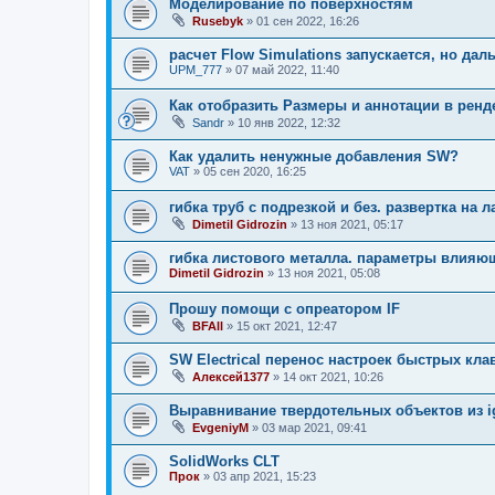
Моделирование по поверхностям
Rusebyk
»
01 сен 2022, 16:26
расчет Flow Simulations запускается, но дал
UPM_777
»
07 май 2022, 11:40
Как отобразить Размеры и аннотации в ренд
Sandr
»
10 янв 2022, 12:32
Как удалить ненужные добавления SW?
VAT
»
05 сен 2020, 16:25
гибка труб с подрезкой и без. развертка на л
Dimetil Gidrozin
»
13 ноя 2021, 05:17
гибка листового металла. параметры влияющ
Dimetil Gidrozin
»
13 ноя 2021, 05:08
Прошу помощи с опреатором IF
BFAll
»
15 окт 2021, 12:47
SW Electrical перенос настроек быстрых кл
Алексей1377
»
14 окт 2021, 10:26
Выравнивание твердотельных объектов из i
EvgeniyM
»
03 мар 2021, 09:41
SolidWorks CLT
Прок
»
03 апр 2021, 15:23