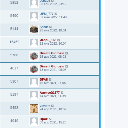
don108
5852
03 сен 2022, 23:12
UPM_777
5490
07 май 2022, 11:40
Sandr
5144
23 янв 2022, 18:31
Игорь_163
15469
12 янв 2022, 20:04
Dimetil Gidrozin
5788
15 дек 2021, 08:03
Dimetil Gidrozin
4617
13 ноя 2021, 05:08
BFAll
5307
15 окт 2021, 14:05
Алексей1377
5197
14 окт 2021, 14:39
voverrr
5453
24 апр 2021, 10:37
Прок
4949
03 апр 2021, 15:23