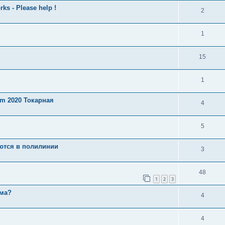
s - Please help !
2
1
15
1
am 2020 Токарная
4
5
ются в полилинии
3
48
1
2
3
ема?
4
4