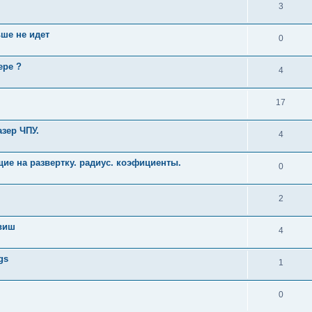
3
ьше не идет
0
ере ?
4
17
азер ЧПУ.
4
ие на развертку. радиус. коэфициенты.
0
2
авиш
4
gs
1
0