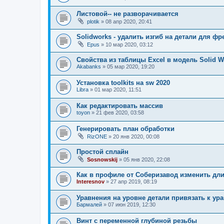
Листовой-- не разворачивается
plotik
»
08 апр 2020, 20:41
Solidworks - удалить изгиб на детали для фр
Epus
»
10 мар 2020, 03:12
Свойства из таблицы Excel в модель Solid W
Akabanks
»
05 мар 2020, 19:20
Установка toolkits на sw 2020
Libra
»
01 мар 2020, 11:51
Как редактировать массив
toyon
»
21 фев 2020, 03:58
Генерировать план обработки
RizONE
»
20 янв 2020, 00:08
Простой сплайн
Sosnowskij
»
05 янв 2020, 22:08
Как в профиле от Соберизавод изменить дл
Interesnov
»
27 апр 2019, 08:19
Уравнения на уровне детали привязать к ур
Бармалей
»
07 июн 2019, 12:30
Винт с переменной глубиной резьбы