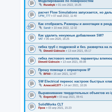
Моделирование по поверхностям
Rusebyk
»
01 сен 2022, 16:26
расчет Flow Simulations запускается, но дал
UPM_777
»
07 май 2022, 11:40
Как отобразить Размеры и аннотации в ренд
Sandr
»
10 янв 2022, 12:32
Как удалить ненужные добавления SW?
VAT
»
05 сен 2020, 16:25
гибка труб с подрезкой и без. развертка на л
Dimetil Gidrozin
»
13 ноя 2021, 05:17
гибка листового металла. параметры влияющ
Dimetil Gidrozin
»
13 ноя 2021, 05:08
Прошу помощи с опреатором IF
BFAll
»
15 окт 2021, 12:47
SW Electrical перенос настроек быстрых кл
Алексей1377
»
14 окт 2021, 10:26
Выравнивание твердотельных объектов из i
EvgeniyM
»
03 мар 2021, 09:41
SolidWorks CLT
Прок
»
03 апр 2021, 15:23