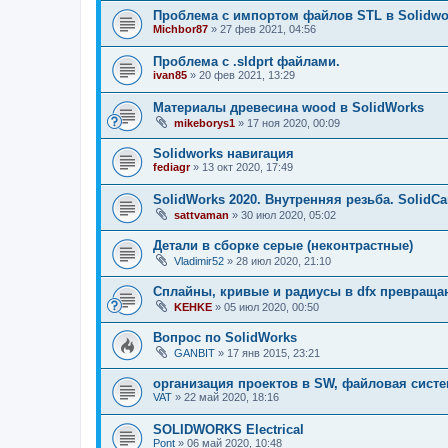
Проблема с импортом файлов STL в Solidwork
Michbor87
»
27 фев 2021, 04:56
Проблема c .sldprt файлами.
ivan85
»
20 фев 2021, 13:29
Материалы древесина wood в SolidWorks
mikeborys1
»
17 ноя 2020, 00:09
Solidworks навигация
fediagr
»
13 окт 2020, 17:49
SolidWorks 2020. Внутренняя резьба. SolidC
sattvaman
»
30 июл 2020, 05:02
Детали в сборке серые (неконтрастные)
Vladimir52
»
28 июл 2020, 21:10
Сплайны, кривые и радиусы в dfx превраща
KEHKE
»
05 июл 2020, 00:50
Вопрос по SolidWorks
GANBIT
»
17 янв 2015, 23:21
организация проектов в SW, файловая сист
VAT
»
22 май 2020, 18:16
SOLIDWORKS Electrical
Pont
»
06 май 2020, 10:48