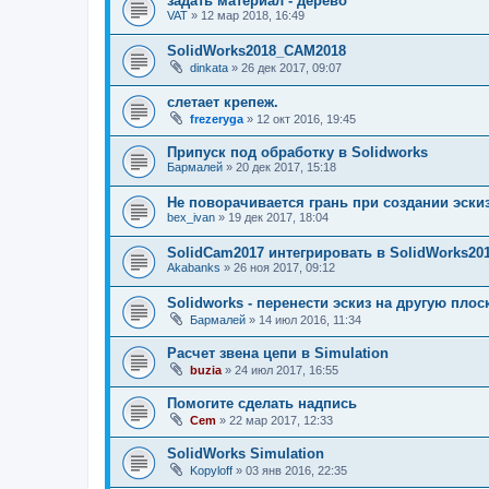
задать материал - дерево
VAT
»
12 мар 2018, 16:49
SolidWorks2018_CAM2018
dinkata
»
26 дек 2017, 09:07
слетает крепеж.
frezeryga
»
12 окт 2016, 19:45
Припуск под обработку в Solidworks
Бармалей
»
20 дек 2017, 15:18
Не поворачивается грань при создании эски
bex_ivan
»
19 дек 2017, 18:04
SolidCam2017 интегрировать в SolidWorks20
Akabanks
»
26 ноя 2017, 09:12
Solidworks - перенести эскиз на другую плос
Бармалей
»
14 июл 2016, 11:34
Расчет звена цепи в Simulation
buzia
»
24 июл 2017, 16:55
Помогите сделать надпись
Cem
»
22 мар 2017, 12:33
SolidWorks Simulation
Kopyloff
»
03 янв 2016, 22:35