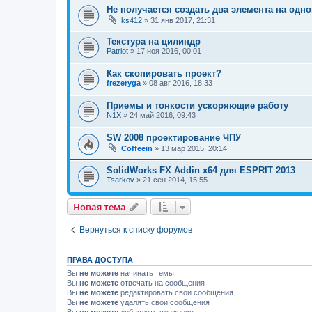
Не получается создать два элемента на одно
ks412
»
31 янв 2017, 21:31
Текстура на цилиндр
Patriot
»
17 ноя 2016, 00:01
Как скопировать проект?
frezeryga
»
08 авг 2016, 18:33
Приемы и тонкости ускоряющие работу
N1X
»
24 май 2016, 09:43
SW 2008 проектирование ЧПУ
Coffeein
»
13 мар 2015, 20:14
SolidWorks FX Addin x64 для ESPRIT 2013
Tsarkov
»
21 сен 2014, 15:55
Новая тема
Вернуться к списку форумов
ПРАВА ДОСТУПА
Вы
не можете
начинать темы
Вы
не можете
отвечать на сообщения
Вы
не можете
редактировать свои сообщения
Вы
не можете
удалять свои сообщения
Вы
не можете
добавлять вложения