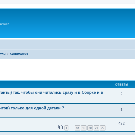
анки и
еты
SolidWorks
ОТВЕТЫ
нты) так, чтобы они читались сразу и в Сборке и в
2
тов) только для одной детали ?
1
432
1
18
19
20
21
22
…