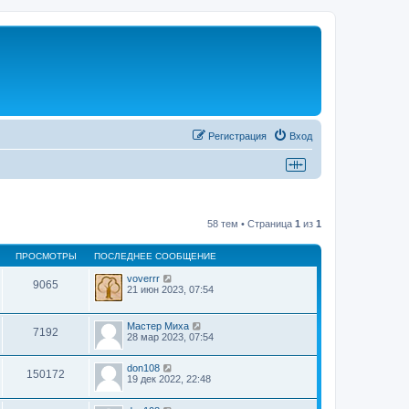
Регистрация
Вход
58 тем • Страница
1
из
1
ПРОСМОТРЫ
ПОСЛЕДНЕЕ СООБЩЕНИЕ
voverrr
9065
21 июн 2023, 07:54
Мастер Миха
7192
28 мар 2023, 07:54
don108
150172
19 дек 2022, 22:48