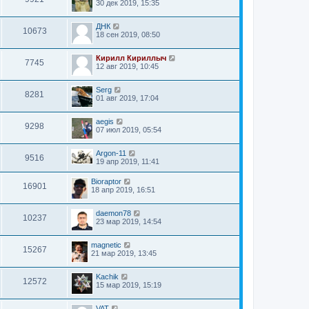
30 дек 2019, 15:35
ДНК
10673
18 сен 2019, 08:50
Кирилл Кириллыч
7745
12 авг 2019, 10:45
Serg
8281
01 авг 2019, 17:04
aegis
9298
07 июл 2019, 05:54
Argon-11
9516
19 апр 2019, 11:41
Bioraptor
16901
18 апр 2019, 16:51
daemon78
10237
23 мар 2019, 14:54
magnetic
15267
21 мар 2019, 13:45
Kachik
12572
15 мар 2019, 15:19
VAT