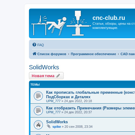
cnc-club.ru
Статьи, обзоры, цены на ст
комплектующие.
FAQ
Список форумов
Программное обеспечение
CAD пак
SolidWorks
Новая тема
ТЕМЫ
Как прописать глобальные пременные (конста
ПодСборках и Деталях
UPM_777
»
24 дек 2022, 20:18
Как отобразить Примечания (Размеры элемен
UPM_777
»
24 дек 2022, 20:37
SolidWorks
spike
»
20 сен 2008, 23:34