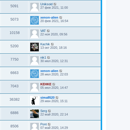
Uniksoid
5091
27 фев 2021, 11:00
xenon-alien
5073
20 фев 2021, 16:54
VAT
10158
22 ноя 2020, 09:56
Kachik
5200
13 окт 2020, 18:16
nik1
7750
30 июл 2020, 12:31
xenon-alien
6663
28 июл 2020, 22:03
KEHKE
7043
05 июл 2020, 14:47
sima8520
36382
29 июн 2020, 15:11
Serg
6886
22 май 2020, 22:14
Pont
8506
07 май 2020, 14:29