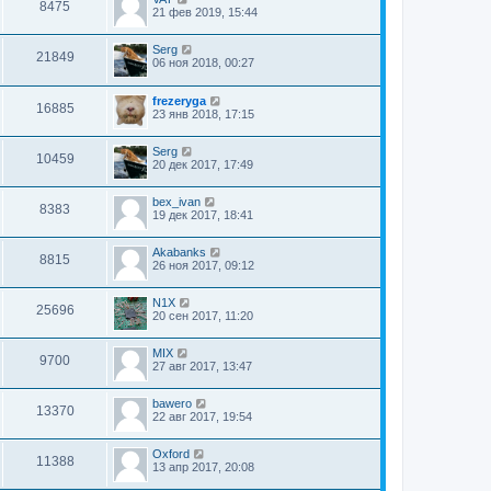
8475
21 фев 2019, 15:44
Serg
21849
06 ноя 2018, 00:27
frezeryga
16885
23 янв 2018, 17:15
Serg
10459
20 дек 2017, 17:49
bex_ivan
8383
19 дек 2017, 18:41
Akabanks
8815
26 ноя 2017, 09:12
N1X
25696
20 сен 2017, 11:20
MIX
9700
27 авг 2017, 13:47
bawero
13370
22 авг 2017, 19:54
Oxford
11388
13 апр 2017, 20:08