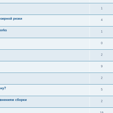
1
езерной резки
4
orks
1
0
2
9
2
ину?
5
авнениям сборки
2
19