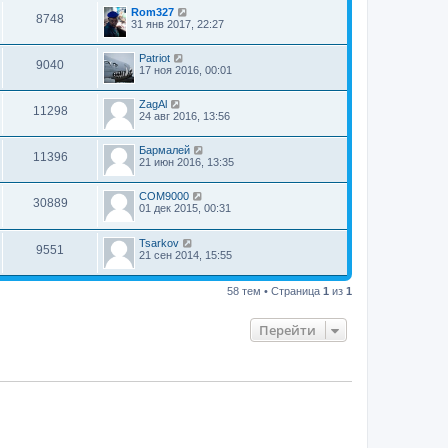
Rom327
8748
31 янв 2017, 22:27
Patriot
9040
17 ноя 2016, 00:01
ZagAl
11298
24 авг 2016, 13:56
Бармалей
11396
21 июн 2016, 13:35
COM9000
30889
01 дек 2015, 00:31
Tsarkov
9551
21 сен 2014, 15:55
58 тем • Страница
1
из
1
Перейти