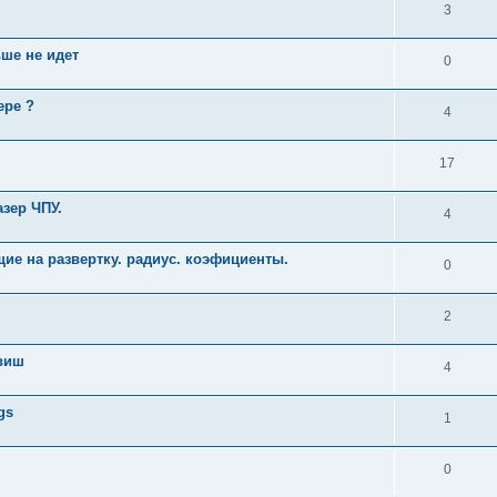
3
ьше не идет
0
ере ?
4
17
азер ЧПУ.
4
ие на развертку. радиус. коэфициенты.
0
2
авиш
4
gs
1
0