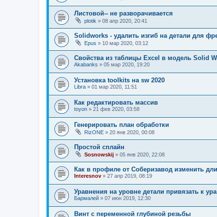
Листовой-- не разворачивается
plotik
»
08 апр 2020, 20:41
Solidworks - удалить изгиб на детали для фр
Epus
»
10 мар 2020, 03:12
Свойства из таблицы Excel в модель Solid W
Akabanks
»
05 мар 2020, 19:20
Установка toolkits на sw 2020
Libra
»
01 мар 2020, 11:51
Как редактировать массив
toyon
»
21 фев 2020, 03:58
Генерировать план обработки
RizONE
»
20 янв 2020, 00:08
Простой сплайн
Sosnowskij
»
05 янв 2020, 22:08
Как в профиле от Соберизавод изменить дл
Interesnov
»
27 апр 2019, 08:19
Уравнения на уровне детали привязать к ур
Бармалей
»
07 июн 2019, 12:30
Винт с переменной глубиной резьбы