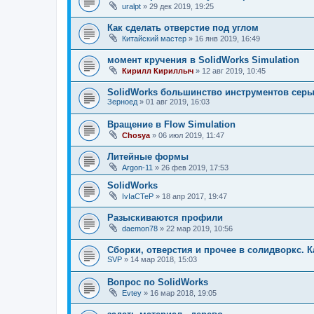
uralpt
»
29 дек 2019, 19:25
Как сделать отверстие под углом
Китайский мастер
»
16 янв 2019, 16:49
момент кручения в SolidWorks Simulation
Кирилл Кириллыч
»
12 авг 2019, 10:45
SolidWorks большинство инструментов сер
Зерноед
»
01 авг 2019, 16:03
Вращение в Flow Simulation
Chosya
»
06 июл 2019, 11:47
Литейные формы
Argon-11
»
26 фев 2019, 17:53
SolidWorks
IvIaCTeP
»
18 апр 2017, 19:47
Разыскиваются профили
daemon78
»
22 мар 2019, 10:56
Сборки, отверстия и прочее в солидворкс. К
SVP
»
14 мар 2018, 15:03
Вопрос по SolidWorks
Evtey
»
16 мар 2018, 19:05