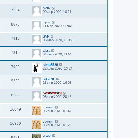
plotik
7234
09 апр 2020, 10:11
Epus
8873
11 мар 2020, 05:02
SVP
7919
06 мар 2020, 13:15
Libra
7319
01 мар 2020, 11:51
sima8520
7920
22 фев 2020, 13:24
RizONE
9228
26 янв 2020, 16:08
Sosnowskij
8232
08 янв 2020, 20:45
voverrr
10649
05 янв 2020, 01:41
voverrr
10319
05 янв 2020, 01:28
uralpt
9921