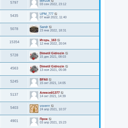
don108
5797
03 сен 2022, 23:12
UPM_777
5435
07 май 2022, 11:40
Sandr
5078
23 янв 2022, 18:31
Игорь_163
15354
12 янв 2022, 20:04
Dimetil Gidrozin
5728
15 дек 2021, 08:03
Dimetil Gidrozin
4563
13 ноя 2021, 05:08
BFAll
5245
15 окт 2021, 14:05
Алексей1377
5137
14 окт 2021, 14:39
voverrr
5403
24 апр 2021, 10:37
Прок
4901
03 апр 2021, 15:23