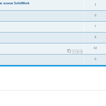
м эскизе SolidWork
1
0
7
6
42
1
2
3
0