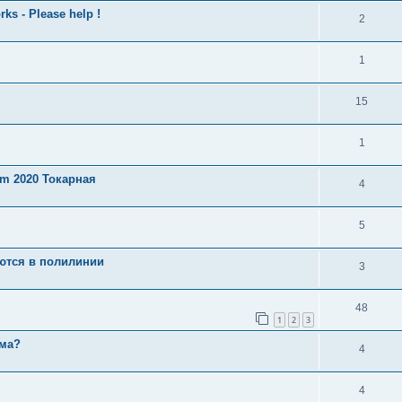
s - Please help !
2
1
15
1
am 2020 Токарная
4
5
ются в полилинии
3
48
1
2
3
ема?
4
4