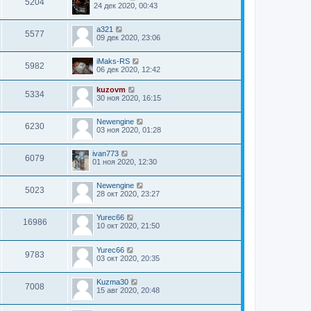
5204
24 дек 2020, 00:43
a321
5577
09 дек 2020, 23:06
iMaks-RS
5982
06 дек 2020, 12:42
kuzovm
5334
30 ноя 2020, 16:15
Newengine
6230
03 ноя 2020, 01:28
ivan773
6079
01 ноя 2020, 12:30
Newengine
5023
28 окт 2020, 23:27
Yurec66
16986
10 окт 2020, 21:50
Yurec66
9783
03 окт 2020, 20:35
Kuzma30
7008
15 авг 2020, 20:48