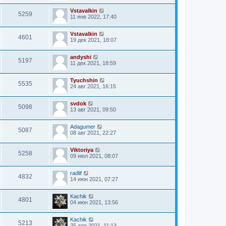
Vstavalkin
5259
11 янв 2022, 17:40
Vstavalkin
4601
19 дек 2021, 18:07
andyshi
5197
11 дек 2021, 18:59
Tyuchshin
5535
24 авг 2021, 16:15
svdok
5098
13 авг 2021, 09:50
Adagumer
5087
08 авг 2021, 22:27
Viktoriya
5258
09 июл 2021, 08:07
radlif
4832
14 июн 2021, 07:27
Kachik
4801
04 июн 2021, 13:56
Kachik
5213
25 апр 2021, 11:13