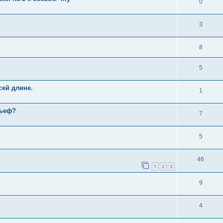
0
3
8
5
сей длине.
1
льеф?
7
5
46
1
2
3
9
4