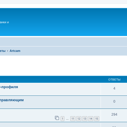
анки и
еты
Artcam
ОТВЕТЫ
3D-профиля
4
направляющим
0
294
1
11
12
13
14
15
…