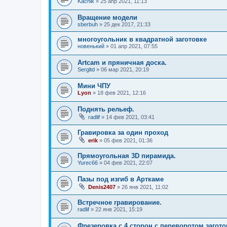
Kachik
»
25 апр 2021, 11:13
Вращение модели
sberbuh
»
25 дек 2017, 21:33
многоугольник в квадратной заготовке
новенький
»
01 апр 2021, 07:55
Artcam и пряничная доска.
Sergltd
»
06 мар 2021, 20:19
Мини ЧПУ
Lyon
»
18 фев 2021, 12:16
Поднять рельеф.
radlif
»
14 фев 2021, 03:41
Гравировка за один проход
erik
»
05 фев 2021, 01:36
Прямоугольная 3D пирамида.
Yurec66
»
04 фев 2021, 22:07
Пазы под изгиб в Арткаме
Denis2407
»
26 янв 2021, 11:02
Встречное гравирование.
radlif
»
22 янв 2021, 15:19
Фрезеровка с 4 сторон с переворотом загото