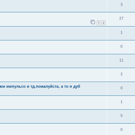
3
27
1
2
1
0
11
2
и импульсо и тд.пожалуйста, а то я дуб
0
1
5
0