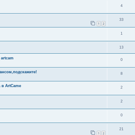
4
33
1
2
1
13
 artcam
0
юансом,подскажите!
8
 в ArtCame
2
2
0
21
1
2