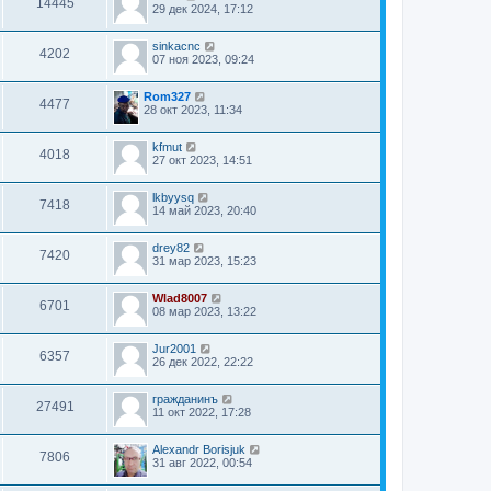
14445
29 дек 2024, 17:12
sinkacnc
4202
07 ноя 2023, 09:24
Rom327
4477
28 окт 2023, 11:34
kfmut
4018
27 окт 2023, 14:51
lkbyysq
7418
14 май 2023, 20:40
drey82
7420
31 мар 2023, 15:23
Wlad8007
6701
08 мар 2023, 13:22
Jur2001
6357
26 дек 2022, 22:22
гражданинъ
27491
11 окт 2022, 17:28
Alexandr Borisjuk
7806
31 авг 2022, 00:54