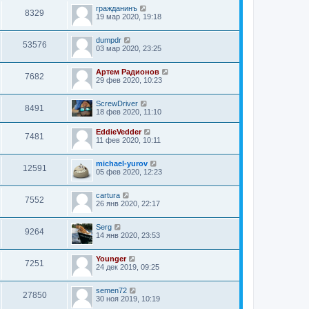
гражданинъ
8329
19 мар 2020, 19:18
dumpdr
53576
03 мар 2020, 23:25
Артем Радионов
7682
29 фев 2020, 10:23
ScrewDriver
8491
18 фев 2020, 11:10
EddieVedder
7481
11 фев 2020, 10:11
michael-yurov
12591
05 фев 2020, 12:23
cartura
7552
26 янв 2020, 22:17
Serg
9264
14 янв 2020, 23:53
Younger
7251
24 дек 2019, 09:25
semen72
27850
30 ноя 2019, 10:19