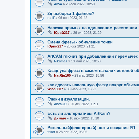
AVVA
»
28 сен 2022, 10:50
2д выборка 1 файлом?
radlif
»
06 ноя 2023, 01:42
Нарезка прямых на одинаковом расстоянии
Юрий217
»
26 окт 2023, 21:29
Смена фрезы - обнуление точки
Юрий217
»
26 окт 2023, 21:21
ArtCAM глючит при добавлениии перемычек
Nikomas
»
13 май 2023, 10:58
Клацнула фреза в самом начале чистовой об
NatRig100
»
29 мар 2023, 18:56
как сделать наклонную фаску вокруг объем
Wlad8007
»
08 мар 2023, 13:22
Глюки визуализации.
AkvaUU
»
20 дек 2022, 11:11
Есть ли альтернативы ArtKam?
Димыч
»
18 июн 2022, 13:10
Ригельный(флюгерный) нож и создание УП
friker
»
28 авг 2022, 03:06