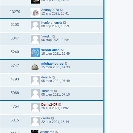
Andrey2970
13279
12 апр 2021, 15:41
Kupfershcmidt
6103
08 апр 2021, 13:59
Sergltd
6047
06 мар 2021, 21:04
xenon-alien
5240
18 фев 2021, 15:49
michael-yurov
5747
15 фев 2021, 14:33
drey82
4793
05 фев 2021, 07:49
Yurec66
5068
05 фев 2021, 07:10
Denis2407
4754
26 янв 2021, 11:02
calabr
5315
22 янв 2021, 18:44
woodcraft