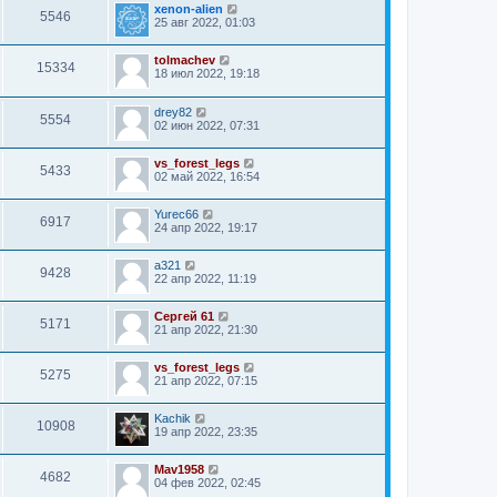
xenon-alien
5546
25 авг 2022, 01:03
tolmachev
15334
18 июл 2022, 19:18
drey82
5554
02 июн 2022, 07:31
vs_forest_legs
5433
02 май 2022, 16:54
Yurec66
6917
24 апр 2022, 19:17
a321
9428
22 апр 2022, 11:19
Сергей 61
5171
21 апр 2022, 21:30
vs_forest_legs
5275
21 апр 2022, 07:15
Kachik
10908
19 апр 2022, 23:35
Mav1958
4682
04 фев 2022, 02:45