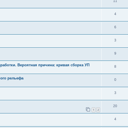
11
4
6
3
9
работки. Вероятная причина: кривая сборка УП
8
ного рельефа
0
3
20
1
2
4