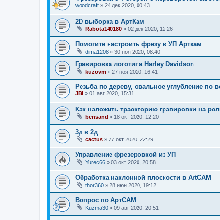
woodcraft
»
24 дек 2020, 00:43
2D выборка в АртКам
Rabota140180
»
02 дек 2020, 12:26
Помогите настроить фрезу в УП Арткам
dima1208
»
30 ноя 2020, 08:40
Гравировка логотипа Harley Davidson
kuzovm
»
27 ноя 2020, 16:41
Резьба по дереву, овальное углубление по в
JBI
»
01 авг 2020, 15:31
Как наложить траекторию гравировки на ре
bensand
»
18 окт 2020, 12:20
3д в 2д
cactus
»
27 окт 2020, 22:29
Управление фрезеровкой из УП
Yurec66
»
03 окт 2020, 20:58
Обработка наклонной плоскости в ArtCAM
thor360
»
28 июн 2020, 19:12
Вопрос по АртСАМ
Kuzma30
»
09 авг 2020, 20:51