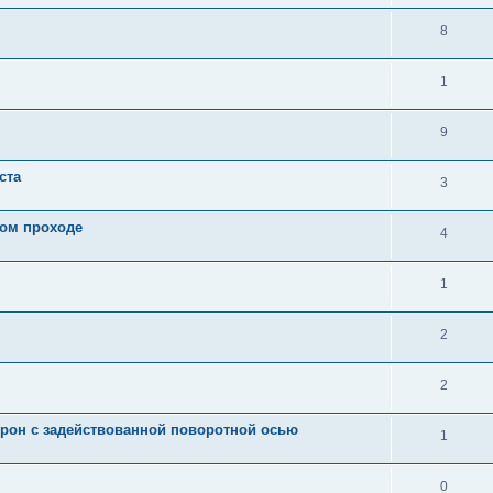
8
1
9
ста
3
ром проходе
4
1
2
2
орон с задействованной поворотной осью
1
0