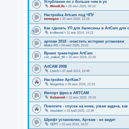
Углубление по z больше чем в уп
WoodLife
»
28 июл 2020, 08:10
Настройка Artcam под ЧПУ
termegon
»
20 июл 2020, 12:26
Как сделать УП для балясины в ArtCam для о
krollwood
»
11 апр 2014, 14:22
арткам 2018 - очистить историю установки
iMaks-RS
»
04 июл 2020, 22:01
Время траектории ArtCam
cnc_maker_90
»
25 июл 2019, 22:32
ArtCAM 2008
Looch
»
07 май 2013, 19:48
Настройки АртКам?
lastgenius
»
05 июн 2020, 21:53
Импорт фрез в ARTCAM
Kubanoid
»
12 июн 2020, 19:16
Помогите - спуски на ноже, узкая задача, ка
stasbiker
»
03 май 2020, 13:39
Шрифт установлен, Арткам - не видит
SEPT
»
15 ноя 2019, 16:57