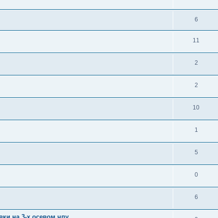
6
11
2
2
10
1
5
0
6
вки на 3-х осевом чпу