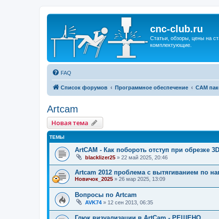
cnc-club.ru
Статьи, обзоры, цены на ст
комплектующие.
FAQ
Список форумов
Программное обеспечение
CAM пак
Artcam
Новая тема
ТЕМЫ
ArtCAM - Как побороть отступ при обрезке 
blacklizer25
»
22 май 2025, 20:46
Artcam 2012 проблема с вытягиванием по 
Новичок_2025
»
26 мар 2025, 13:09
Вопросы по Artcam
AVK74
»
12 сен 2013, 06:35
Глюк визуализации в ArtCam - РЕШЕНО