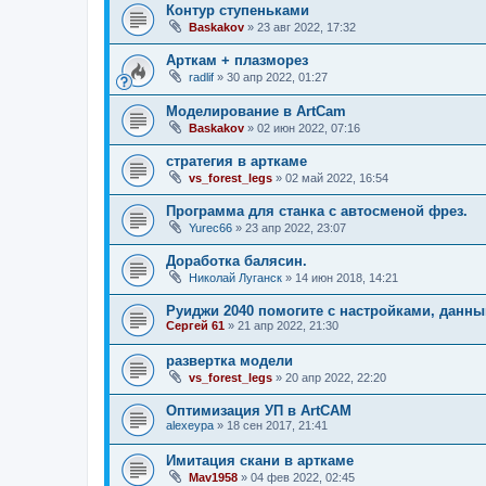
Контур ступеньками
Baskakov
»
23 авг 2022, 17:32
Арткам + плазморез
radlif
»
30 апр 2022, 01:27
Моделирование в ArtCam
Baskakov
»
02 июн 2022, 07:16
стратегия в арткаме
vs_forest_legs
»
02 май 2022, 16:54
Программа для станка с автосменой фрез.
Yurec66
»
23 апр 2022, 23:07
Доработка балясин.
Николай Луганск
»
14 июн 2018, 14:21
Руиджи 2040 помогите с настройками, данным
Сергей 61
»
21 апр 2022, 21:30
развертка модели
vs_forest_legs
»
20 апр 2022, 22:20
Оптимизация УП в ArtCAM
alexeypa
»
18 сен 2017, 21:41
Имитация скани в арткаме
Mav1958
»
04 фев 2022, 02:45