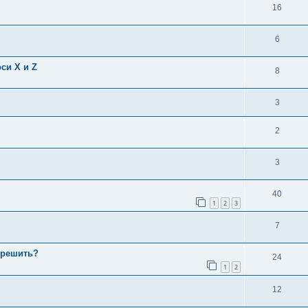
16
6
си X и Z
8
3
2
3
40
1
2
3
7
к решить?
24
1
2
12