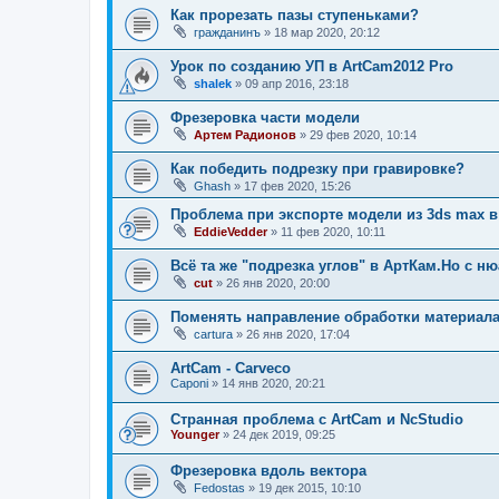
Как прорезать пазы ступеньками?
гражданинъ
»
18 мар 2020, 20:12
Урок по созданию УП в ArtCam2012 Pro
shalek
»
09 апр 2016, 23:18
Фрезеровка части модели
Артем Радионов
»
29 фев 2020, 10:14
Как победить подрезку при гравировке?
Ghash
»
17 фев 2020, 15:26
Проблема при экспорте модели из 3ds max в
EddieVedder
»
11 фев 2020, 10:11
Всё та же "подрезка углов" в АртКам.Но с н
cut
»
26 янв 2020, 20:00
Поменять направление обработки материала
cartura
»
26 янв 2020, 17:04
ArtCam - Сarveco
Caponi
»
14 янв 2020, 20:21
Странная проблема с ArtCam и NcStudio
Younger
»
24 дек 2019, 09:25
Фрезеровка вдоль вектора
Fedostas
»
19 дек 2015, 10:10