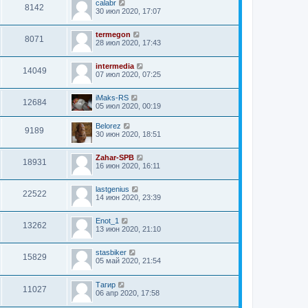
calabr
8142
30 июл 2020, 17:07
termegon
8071
28 июл 2020, 17:43
intermedia
14049
07 июл 2020, 07:25
iMaks-RS
12684
05 июл 2020, 00:19
Belorez
9189
30 июн 2020, 18:51
Zahar-SPB
18931
16 июн 2020, 16:11
lastgenius
22522
14 июн 2020, 23:39
Enot_1
13262
13 июн 2020, 21:10
stasbiker
15829
05 май 2020, 21:54
Тагир
11027
06 апр 2020, 17:58