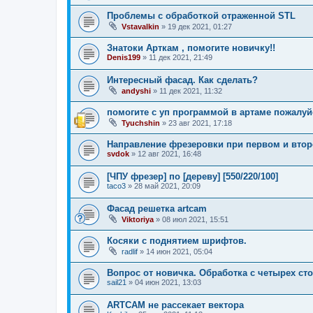
Проблемы с обработкой отраженной STL
Vstavalkin
»
19 дек 2021, 01:27
Знатоки Арткам , помогите новичку!!
Denis199
»
11 дек 2021, 21:49
Интересный фасад. Как сделать?
andyshi
»
11 дек 2021, 11:32
помогите с уп программой в артаме пожалуй
Tyuchshin
»
23 авг 2021, 17:18
Направление фрезеровки при первом и вто
svdok
»
12 авг 2021, 16:48
[ЧПУ фрезер] по [дереву] [550/220/100]
taco3
»
28 май 2021, 20:09
Фасад решетка artcam
Viktoriya
»
08 июл 2021, 15:51
Косяки с поднятием шрифтов.
radlif
»
14 июн 2021, 05:04
Вопрос от новичка. Обработка с четырех ст
sail21
»
04 июн 2021, 13:03
ARTCAM не рассекает вектора