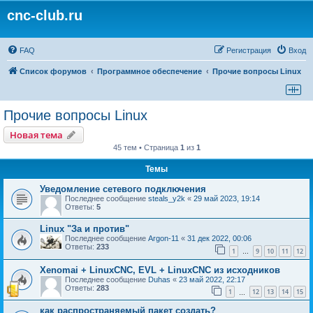
cnc-club.ru
FAQ
Регистрация
Вход
Список форумов
Программное обеспечение
Прочие вопросы Linux
Прочие вопросы Linux
Новая тема
45 тем • Страница
1
из
1
Темы
Уведомление сетевого подключения
Последнее сообщение
steals_y2k
«
29 май 2023, 19:14
Ответы:
5
Linux "За и против"
Последнее сообщение
Argon-11
«
31 дек 2022, 00:06
Ответы:
233
1
9
10
11
12
…
Xenomai + LinuxCNC, EVL + LinuxCNC из исходников
Последнее сообщение
Duhas
«
23 май 2022, 22:17
Ответы:
283
1
12
13
14
15
…
как распространяемый пакет создать?