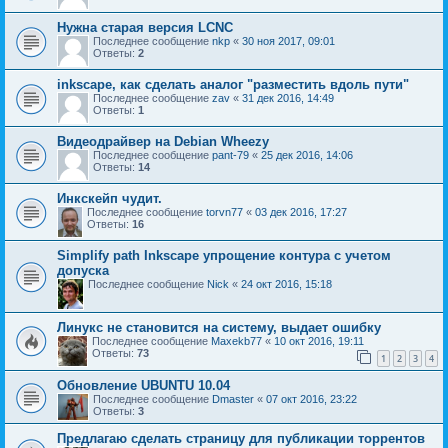
Нужна старая версия LCNC
Последнее сообщение
nkp
«
30 ноя 2017, 09:01
Ответы:
2
inkscape, как сделать аналог "разместить вдоль пути"
Последнее сообщение
zav
«
31 дек 2016, 14:49
Ответы:
1
Видеодрайвер на Debian Wheezy
Последнее сообщение
pant-79
«
25 дек 2016, 14:06
Ответы:
14
Инкскейп чудит.
Последнее сообщение
torvn77
«
03 дек 2016, 17:27
Ответы:
16
Simplify path Inkscape упрощение контура с учетом
допуска
Последнее сообщение
Nick
«
24 окт 2016, 15:18
Линукс не становится на систему, выдает ошибку
Последнее сообщение
Maxekb77
«
10 окт 2016, 19:11
Ответы:
73
1
2
3
4
Обновление UBUNTU 10.04
Последнее сообщение
Dmaster
«
07 окт 2016, 23:22
Ответы:
3
Предлагаю сделать страницу для публикации торрентов