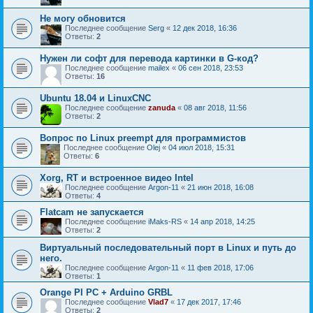
Не могу обновится
Последнее сообщение
Serg
«
12 дек 2018, 16:36
Ответы:
2
Нужен ли софт для перевода картинки в G-код?
Последнее сообщение
mailex
«
06 сен 2018, 23:53
Ответы:
16
Ubuntu 18.04 и LinuxCNC
Последнее сообщение
zanuda
«
08 авг 2018, 11:56
Ответы:
2
Вопрос по Linux preempt для программистов
Последнее сообщение
Olej
«
04 июл 2018, 15:31
Ответы:
6
Xorg, RT и встроенное видео Intel
Последнее сообщение
Argon-11
«
21 июн 2018, 16:08
Ответы:
4
Flatcam не запускается
Последнее сообщение
iMaks-RS
«
14 апр 2018, 14:25
Ответы:
2
Виртуальный последовательный порт в Linux и путь до
него.
Последнее сообщение
Argon-11
«
11 фев 2018, 17:06
Ответы:
1
Orange PI PC + Arduino GRBL
Последнее сообщение
Vlad7
«
17 дек 2017, 17:46
Ответы:
2