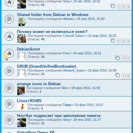
Последнее сообщение
Serg
«
10 авг 2016, 15:52
Ответы:
52
1
2
3
Shared folder from Debian to Windows
Последнее сообщение
dinkata
«
26 апр 2016, 15:50
Почему может не включаться комп?
Последнее сообщение
Сергей Саныч
«
22 мар 2016, 16:02
Ответы:
40
1
2
3
Debian&root
Последнее сообщение
Pont
«
04 мар 2016, 16:31
Ответы:
24
1
2
GRUB (GrandUnifiedBootloader)
Последнее сообщение
Afework_isaya
«
10 фев 2016, 15:59
Ответы:
21
1
2
arrange icons in Debian
Последнее сообщение
Nick
«
08 фев 2016, 16:59
Ответы:
2
Linux+RS485
Последнее сообщение
Тима
«
03 фев 2016, 19:07
Ответы:
4
Ноутбук подвисает при заполнении памяти
Последнее сообщение
Serg
«
28 янв 2016, 21:27
Ответы:
12
Virtualbox Qemu XP