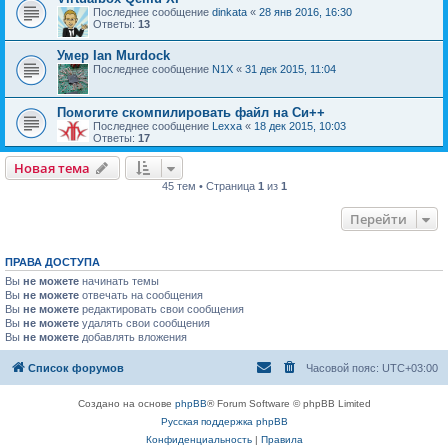
Последнее сообщение
dinkata
«
28 янв 2016, 16:30
Ответы:
13
Умер Ian Murdock
Последнее сообщение
N1X
«
31 дек 2015, 11:04
Помогите скомпилировать файл на Си++
Последнее сообщение
Lexxa
«
18 дек 2015, 10:03
Ответы:
17
Новая тема
45 тем • Страница
1
из
1
Перейти
ПРАВА ДОСТУПА
Вы
не можете
начинать темы
Вы
не можете
отвечать на сообщения
Вы
не можете
редактировать свои сообщения
Вы
не можете
удалять свои сообщения
Вы
не можете
добавлять вложения
Список форумов
Часовой пояс:
UTC+03:00
Создано на основе
phpBB
® Forum Software © phpBB Limited
Русская поддержка phpBB
Конфиденциальность
|
Правила