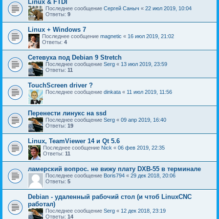
Linux & FTDI
Последнее сообщение
Сергей Саныч
«
22 июл 2019, 10:04
Ответы:
9
Linux + Windows 7
Последнее сообщение
magnetic
«
16 июл 2019, 21:02
Ответы:
4
Сетевуха под Debian 9 Stretch
Последнее сообщение
Serg
«
13 июл 2019, 23:59
Ответы:
11
TouchScreen driver ?
Последнее сообщение
dinkata
«
11 июл 2019, 11:56
Перенести линукс на ssd
Последнее сообщение
Serg
«
09 апр 2019, 16:40
Ответы:
19
Linux, TeamViewer 14 и Qt 5.6
Последнее сообщение
Nick
«
06 фев 2019, 22:35
Ответы:
11
ламерский вопрос. не вижу плату DXB-55 в терминале
Последнее сообщение
Boris794
«
29 дек 2018, 20:06
Ответы:
5
Debian - удаленный рабочий стол (и чтоб LinuxCNC
работал)
Последнее сообщение
Serg
«
12 дек 2018, 23:19
Ответы:
14