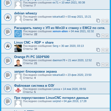
Последнее сообщение
ex71
«
10 июл 2021, 00:38
Ответы:
7
debian wheezy
Последнее сообщение
tokarka63
«
03 мар 2021, 15:21
Ответы:
36
1
2
Расшарить папку с УП из Win10 к станку с EMC2 по сети.
Последнее сообщение
xenon-alien
«
04 янв 2021, 02:32
Ответы:
22
1
2
Linux CNC + RDP + share
Последнее сообщение
Serg
«
30 авг 2020, 03:13
Ответы:
34
1
2
Orange Pi PC 1024*600
Последнее сообщение
daemon78
«
21 июл 2020, 12:52
Ответы:
21
1
2
запрет блокировки экрана
Последнее сообщение
tokarka63
«
23 фев 2020, 23:50
Ответы:
4
Файловая система в ОЗУ
Последнее сообщение
Lexxa
«
14 янв 2020, 09:56
Ответы:
5
При переустановке LinuxCNC потерял данные
Последнее сообщение
serjmd
«
04 дек 2019, 17:28