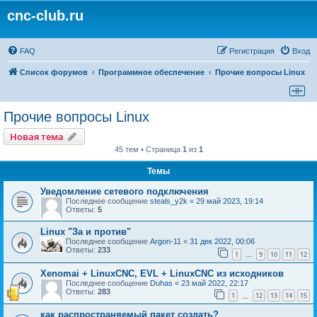
cnc-club.ru
FAQ
Регистрация
Вход
Список форумов
Программное обеспечение
Прочие вопросы Linux
Прочие вопросы Linux
Новая тема
45 тем • Страница
1
из
1
Темы
Уведомление сетевого подключения
Последнее сообщение
steals_y2k
«
29 май 2023, 19:14
Ответы:
5
Linux "За и против"
Последнее сообщение
Argon-11
«
31 дек 2022, 00:06
Ответы:
233
1
9
10
11
12
…
Xenomai + LinuxCNC, EVL + LinuxCNC из исходников
Последнее сообщение
Duhas
«
23 май 2022, 22:17
Ответы:
283
1
12
13
14
15
…
как распространяемый пакет создать?