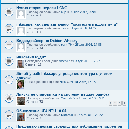
Нужна старая версия LCNC
Последнее сообщение
nkp
«
30 ноя 2017, 09:01
Ответы:
2
inkscape, как сделать аналог "разместить вдоль пути"
Последнее сообщение
zav
«
31 дек 2016, 14:49
Ответы:
1
Видеодрайвер на Debian Wheezy
Последнее сообщение
pant-79
«
25 дек 2016, 14:06
Ответы:
14
Инкскейп чудит.
Последнее сообщение
torvn77
«
03 дек 2016, 17:27
Ответы:
16
Simplify path Inkscape упрощение контура с учетом
допуска
Последнее сообщение
Nick
«
24 окт 2016, 15:18
Линукс не становится на систему, выдает ошибку
Последнее сообщение
Maxekb77
«
10 окт 2016, 19:11
Ответы:
73
1
2
3
4
Обновление UBUNTU 10.04
Последнее сообщение
Dmaster
«
07 окт 2016, 23:22
Ответы:
3
Предлагаю сделать страницу для публикации торрентов