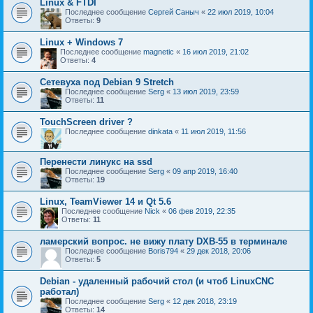
Linux & FTDI
Последнее сообщение
Сергей Саныч
«
22 июл 2019, 10:04
Ответы:
9
Linux + Windows 7
Последнее сообщение
magnetic
«
16 июл 2019, 21:02
Ответы:
4
Сетевуха под Debian 9 Stretch
Последнее сообщение
Serg
«
13 июл 2019, 23:59
Ответы:
11
TouchScreen driver ?
Последнее сообщение
dinkata
«
11 июл 2019, 11:56
Перенести линукс на ssd
Последнее сообщение
Serg
«
09 апр 2019, 16:40
Ответы:
19
Linux, TeamViewer 14 и Qt 5.6
Последнее сообщение
Nick
«
06 фев 2019, 22:35
Ответы:
11
ламерский вопрос. не вижу плату DXB-55 в терминале
Последнее сообщение
Boris794
«
29 дек 2018, 20:06
Ответы:
5
Debian - удаленный рабочий стол (и чтоб LinuxCNC
работал)
Последнее сообщение
Serg
«
12 дек 2018, 23:19
Ответы:
14