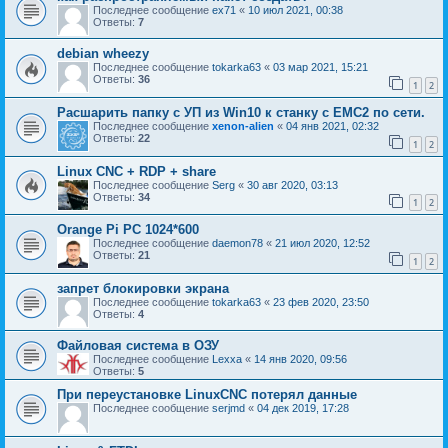
Последнее сообщение
ex71
«
10 июл 2021, 00:38
Ответы:
7
debian wheezy
Последнее сообщение
tokarka63
«
03 мар 2021, 15:21
Ответы:
36
1
2
Расшарить папку с УП из Win10 к станку с EMC2 по сети.
Последнее сообщение
xenon-alien
«
04 янв 2021, 02:32
Ответы:
22
1
2
Linux CNC + RDP + share
Последнее сообщение
Serg
«
30 авг 2020, 03:13
Ответы:
34
1
2
Orange Pi PC 1024*600
Последнее сообщение
daemon78
«
21 июл 2020, 12:52
Ответы:
21
1
2
запрет блокировки экрана
Последнее сообщение
tokarka63
«
23 фев 2020, 23:50
Ответы:
4
Файловая система в ОЗУ
Последнее сообщение
Lexxa
«
14 янв 2020, 09:56
Ответы:
5
При переустановке LinuxCNC потерял данные
Последнее сообщение
serjmd
«
04 дек 2019, 17:28