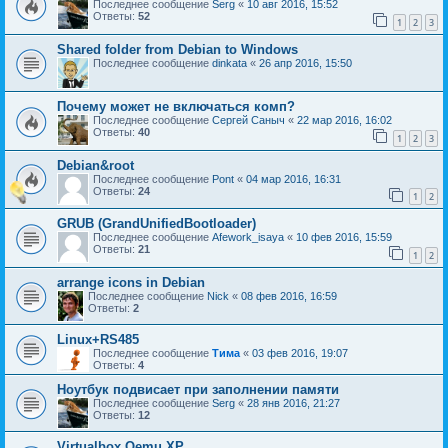
Последнее сообщение
Serg
«
10 авг 2016, 15:52
Ответы:
52
1
2
3
Shared folder from Debian to Windows
Последнее сообщение
dinkata
«
26 апр 2016, 15:50
Почему может не включаться комп?
Последнее сообщение
Сергей Саныч
«
22 мар 2016, 16:02
Ответы:
40
1
2
3
Debian&root
Последнее сообщение
Pont
«
04 мар 2016, 16:31
Ответы:
24
1
2
GRUB (GrandUnifiedBootloader)
Последнее сообщение
Afework_isaya
«
10 фев 2016, 15:59
Ответы:
21
1
2
arrange icons in Debian
Последнее сообщение
Nick
«
08 фев 2016, 16:59
Ответы:
2
Linux+RS485
Последнее сообщение
Тима
«
03 фев 2016, 19:07
Ответы:
4
Ноутбук подвисает при заполнении памяти
Последнее сообщение
Serg
«
28 янв 2016, 21:27
Ответы:
12
Virtualbox Qemu XP