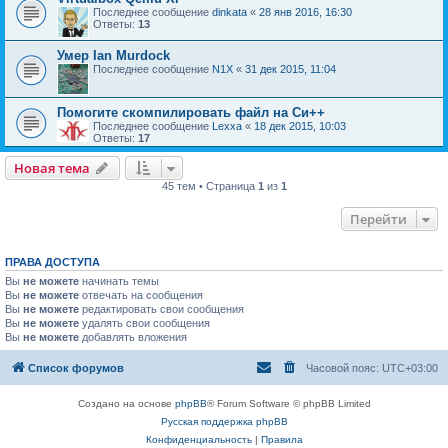
Последнее сообщение
dinkata
«
28 янв 2016, 16:30
Ответы:
13
Умер Ian Murdock
Последнее сообщение
N1X
«
31 дек 2015, 11:04
Помогите скомпилировать файл на Си++
Последнее сообщение
Lexxa
«
18 дек 2015, 10:03
Ответы:
17
Новая тема
45 тем • Страница
1
из
1
Перейти
ПРАВА ДОСТУПА
Вы
не можете
начинать темы
Вы
не можете
отвечать на сообщения
Вы
не можете
редактировать свои сообщения
Вы
не можете
удалять свои сообщения
Вы
не можете
добавлять вложения
Список форумов
Часовой пояс:
UTC+03:00
Создано на основе
phpBB
® Forum Software © phpBB Limited
Русская поддержка phpBB
Конфиденциальность
|
Правила