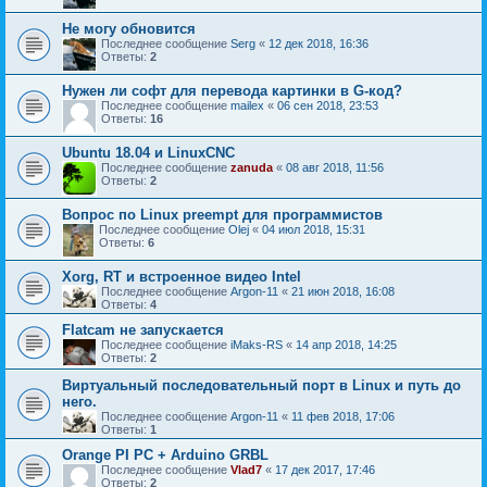
Не могу обновится
Последнее сообщение
Serg
«
12 дек 2018, 16:36
Ответы:
2
Нужен ли софт для перевода картинки в G-код?
Последнее сообщение
mailex
«
06 сен 2018, 23:53
Ответы:
16
Ubuntu 18.04 и LinuxCNC
Последнее сообщение
zanuda
«
08 авг 2018, 11:56
Ответы:
2
Вопрос по Linux preempt для программистов
Последнее сообщение
Olej
«
04 июл 2018, 15:31
Ответы:
6
Xorg, RT и встроенное видео Intel
Последнее сообщение
Argon-11
«
21 июн 2018, 16:08
Ответы:
4
Flatcam не запускается
Последнее сообщение
iMaks-RS
«
14 апр 2018, 14:25
Ответы:
2
Виртуальный последовательный порт в Linux и путь до
него.
Последнее сообщение
Argon-11
«
11 фев 2018, 17:06
Ответы:
1
Orange PI PC + Arduino GRBL
Последнее сообщение
Vlad7
«
17 дек 2017, 17:46
Ответы:
2