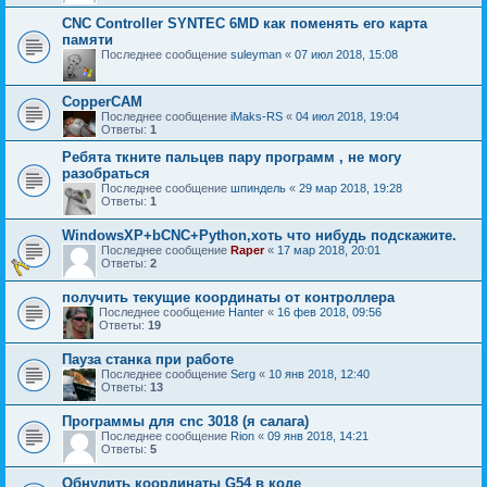
CNC Controller SYNTEC 6MD как поменять его карта
памяти
Последнее сообщение
suleyman
«
07 июл 2018, 15:08
CopperCAM
Последнее сообщение
iMaks-RS
«
04 июл 2018, 19:04
Ответы:
1
Ребята ткните пальцев пару программ , не могу
разобраться
Последнее сообщение
шпиндель
«
29 мар 2018, 19:28
Ответы:
1
WindowsXP+bCNC+Python,хоть что нибудь подскажите.
Последнее сообщение
Raper
«
17 мар 2018, 20:01
Ответы:
2
получить текущие координаты от контроллера
Последнее сообщение
Hanter
«
16 фев 2018, 09:56
Ответы:
19
Пауза станка при работе
Последнее сообщение
Serg
«
10 янв 2018, 12:40
Ответы:
13
Программы для cnc 3018 (я салага)
Последнее сообщение
Rion
«
09 янв 2018, 14:21
Ответы:
5
Обнулить координаты G54 в коде