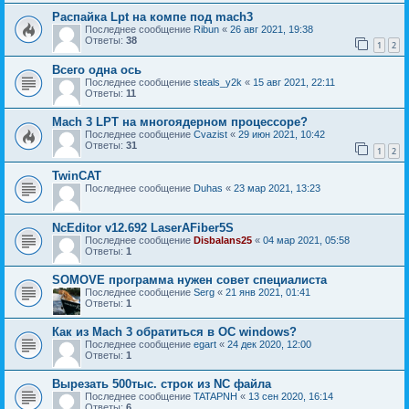
Распайка Lpt на компе под mach3
Последнее сообщение
Ribun
«
26 авг 2021, 19:38
Ответы:
38
1
2
Всего одна ось
Последнее сообщение
steals_y2k
«
15 авг 2021, 22:11
Ответы:
11
Mach 3 LPT на многоядерном процессоре?
Последнее сообщение
Cvazist
«
29 июн 2021, 10:42
Ответы:
31
1
2
TwinCAT
Последнее сообщение
Duhas
«
23 мар 2021, 13:23
NcEditor v12.692 LaserAFiber5S
Последнее сообщение
Disbalans25
«
04 мар 2021, 05:58
Ответы:
1
SOMOVE программа нужен совет специалиста
Последнее сообщение
Serg
«
21 янв 2021, 01:41
Ответы:
1
Как из Mach 3 обратиться в ОС windows?
Последнее сообщение
egart
«
24 дек 2020, 12:00
Ответы:
1
Вырезать 500тыс. строк из NC файла
Последнее сообщение
TATAPNH
«
13 сен 2020, 16:14
Ответы:
6