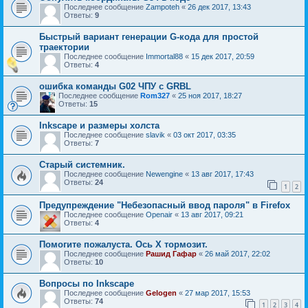
Последнее сообщение
Zampoteh
«
26 дек 2017, 13:43
Ответы:
9
Быстрый вариант генерации G-кода для простой
траектории
Последнее сообщение
Immortal88
«
15 дек 2017, 20:59
Ответы:
4
ошибка команды G02 ЧПУ с GRBL
Последнее сообщение
Rom327
«
25 ноя 2017, 18:27
Ответы:
15
Inkscape и размеры холста
Последнее сообщение
slavik
«
03 окт 2017, 03:35
Ответы:
7
Старый системник.
Последнее сообщение
Newengine
«
13 авг 2017, 17:43
Ответы:
24
1
2
Предупреждение "Небезопасный ввод пароля" в Firefox
Последнее сообщение
Openair
«
13 авг 2017, 09:21
Ответы:
4
Помогите пожалуста. Ось Х тормозит.
Последнее сообщение
Рашид Гафар
«
26 май 2017, 22:02
Ответы:
10
Вопросы по Inkscape
Последнее сообщение
Gelogen
«
27 мар 2017, 15:53
Ответы:
74
1
2
3
4