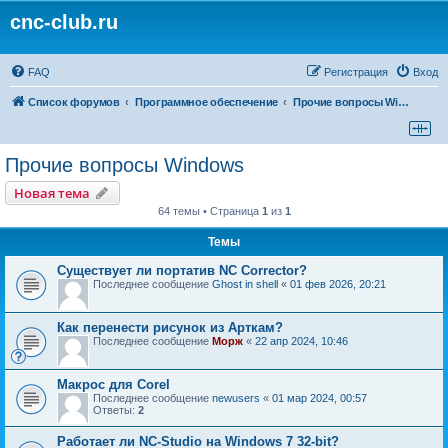
cnc-club.ru
FAQ
Регистрация
Вход
Список форумов
Программное обеспечение
Прочие вопросы Windows
Прочие вопросы Windows
Новая тема
64 темы • Страница
1
из
1
Темы
Существует ли портатив NC Corrector?
Последнее сообщение
Ghost in shell
«
01 фев 2026, 20:21
Как перенести рисунок из Арткам?
Последнее сообщение
Морж
«
22 апр 2024, 10:46
Макрос для Corel
Последнее сообщение
newusers
«
01 мар 2024, 00:57
Ответы:
2
Работает ли NC-Studio на Windows 7 32-bit?