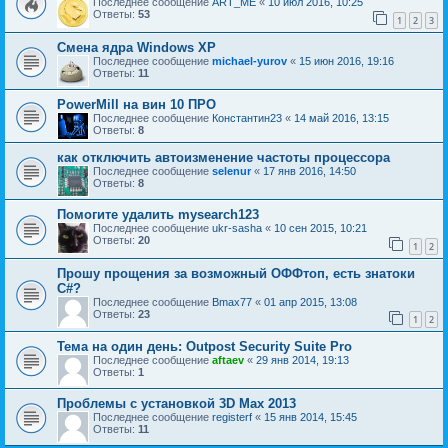
Последнее сообщение
ART_ME
«
10 июл 2016, 10:25
Ответы:
53
1
2
3
Смена ядра Windows XP
Последнее сообщение
michael-yurov
«
15 июн 2016, 19:16
Ответы:
11
PowerMill на вин 10 ПРО
Последнее сообщение
Константин23
«
14 май 2016, 13:15
Ответы:
8
как отключить автоизменение частоты процессора
Последнее сообщение
selenur
«
17 янв 2016, 14:50
Ответы:
8
Помогите удалить mysearch123
Последнее сообщение
ukr-sasha
«
10 сен 2015, 10:21
Ответы:
20
1
2
Прошу прощения за возможный ОФФтоп, есть знатоки
C#?
Последнее сообщение
Bmax77
«
01 апр 2015, 13:08
Ответы:
23
1
2
Тема на один день: Outpost Security Suite Pro
Последнее сообщение
aftaev
«
29 янв 2014, 19:13
Ответы:
1
Проблемы с установкой 3D Max 2013
Последнее сообщение
registerf
«
15 янв 2014, 15:45
Ответы:
11