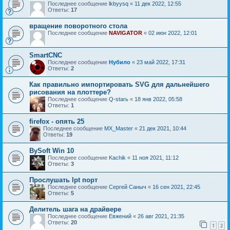
Последнее сообщение
lkbyysq
«
11 дек 2022, 12:55
Ответы:
17
вращение поворотного стола
Последнее сообщение
NAVIGATOR
«
02 июн 2022, 12:01
SmartCNC
Последнее сообщение
Нубило
«
23 май 2022, 17:31
Ответы:
2
Как правильно импортировать SVG для дальнейшего
рисования на плоттере?
Последнее сообщение
Q-starь
«
18 янв 2022, 05:58
Ответы:
1
firefox - опять 25
Последнее сообщение
MX_Master
«
21 дек 2021, 10:44
Ответы:
19
BySoft Win 10
Последнее сообщение
Kachik
«
11 ноя 2021, 11:12
Ответы:
3
Прослушать lpt порт
Последнее сообщение
Сергей Саныч
«
16 сен 2021, 22:45
Ответы:
5
Делитель шага на драйвере
Последнее сообщение
Евжений
«
26 авг 2021, 21:35
Ответы:
20
1
2