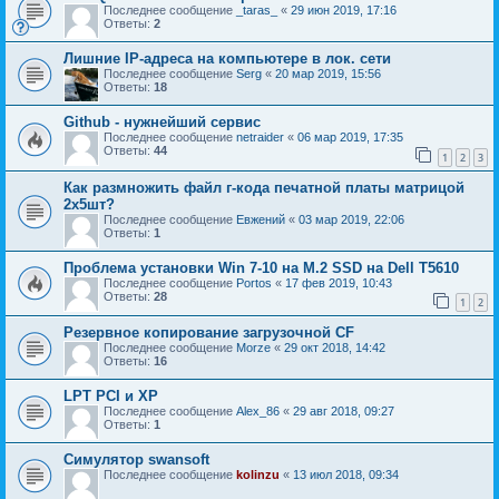
Последнее сообщение
_taras_
«
29 июн 2019, 17:16
Ответы:
2
Лишние IP-адреса на компьютере в лок. сети
Последнее сообщение
Serg
«
20 мар 2019, 15:56
Ответы:
18
Github - нужнейший сервис
Последнее сообщение
netraider
«
06 мар 2019, 17:35
Ответы:
44
1
2
3
Как размножить файл г-кода печатной платы матрицой
2х5шт?
Последнее сообщение
Евжений
«
03 мар 2019, 22:06
Ответы:
1
Проблема установки Win 7-10 на M.2 SSD на Dell T5610
Последнее сообщение
Portos
«
17 фев 2019, 10:43
Ответы:
28
1
2
Резервное копирование загрузочной CF
Последнее сообщение
Morze
«
29 окт 2018, 14:42
Ответы:
16
LPT PCI и ХР
Последнее сообщение
Alex_86
«
29 авг 2018, 09:27
Ответы:
1
Симулятор swansoft
Последнее сообщение
kolinzu
«
13 июл 2018, 09:34