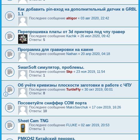
Как добавить pin-вход на дополнительный датчик в GRBL
1.1
Последнее сообщение
altigor
«
03 авг 2020, 22:42
Перепрошивка платы от 3d принтера под чпу гравер
Последнее сообщение
Kachik
«
26 июл 2020, 09:42
Ответы:
5
Программа для гравировки на камне
Последнее сообщение
Nathan
«
20 апр 2020, 04:18
SwanSoft симулятор, проблемы.
Последнее сообщение
Skp
«
23 ноя 2019, 11:54
Ответы:
1
Об учёте кривизны плоскости заготовки в работе с ЧПУ
Последнее сообщение
TurtleFly
«
30 окт 2019, 00:01
Ответы:
8
Посоветуйте сниффер СОМ порта
Последнее сообщение
MaksSavchuk
«
17 сен 2019, 16:26
Ответы:
10
Sheet Cam TNG
Последнее сообщение
FLUKE
«
02 авг 2019, 20:53
Ответы:
1
PMKQ42 Китайский пенорез.