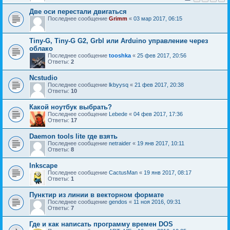
Две оси перестали двигаться
Последнее сообщение
Grimm
«
03 мар 2017, 06:15
Tiny-G, Tiny-G G2, Grbl или Arduino управление через
облако
Последнее сообщение
tooshka
«
25 фев 2017, 20:56
Ответы:
2
Ncstudio
Последнее сообщение
lkbyysq
«
21 фев 2017, 20:38
Ответы:
10
Какой ноутбук выбрать?
Последнее сообщение
Lebede
«
04 фев 2017, 17:36
Ответы:
17
Daemon tools lite где взять
Последнее сообщение
netraider
«
19 янв 2017, 10:11
Ответы:
8
Inkscape
Последнее сообщение
CactusMan
«
19 янв 2017, 08:17
Ответы:
1
Пунктир из линии в векторном формате
Последнее сообщение
gendos
«
11 ноя 2016, 09:31
Ответы:
7
Где и как написать программу времен DOS