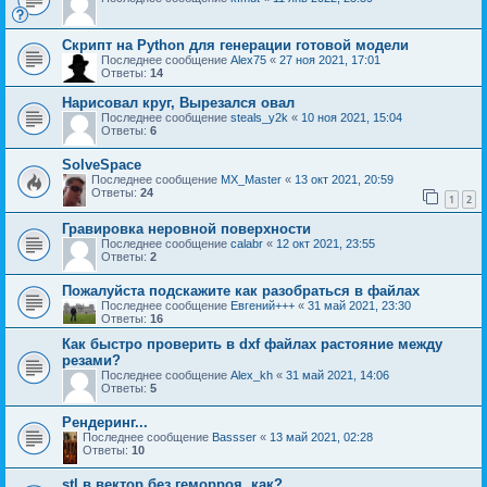
Скрипт на Python для генерации готовой модели
Последнее сообщение
Alex75
«
27 ноя 2021, 17:01
Ответы:
14
Нарисовал круг, Вырезался овал
Последнее сообщение
steals_y2k
«
10 ноя 2021, 15:04
Ответы:
6
SolveSpace
Последнее сообщение
MX_Master
«
13 окт 2021, 20:59
Ответы:
24
1
2
Гравировка неровной поверхности
Последнее сообщение
calabr
«
12 окт 2021, 23:55
Ответы:
2
Пожалуйста подскажите как разобраться в файлах
Последнее сообщение
Евгений+++
«
31 май 2021, 23:30
Ответы:
16
Как быстро проверить в dxf файлах растояние между
резами?
Последнее сообщение
Alex_kh
«
31 май 2021, 14:06
Ответы:
5
Рендеринг...
Последнее сообщение
Bassser
«
13 май 2021, 02:28
Ответы:
10
stl в вектор без геморроя, как?