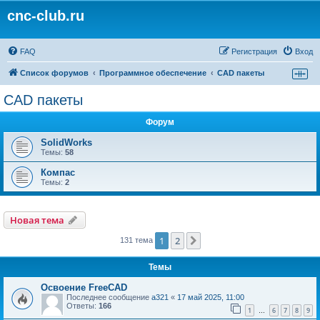
cnc-club.ru
FAQ
Регистрация
Вход
Список форумов
Программное обеспечение
CAD пакеты
CAD пакеты
Форум
SolidWorks
Темы:
58
Компас
Темы:
2
Новая тема
1
2
След.
131 тема
Темы
Освоение FreeCAD
Последнее сообщение
a321
«
17 май 2025, 11:00
Ответы:
166
1
6
7
8
9
…