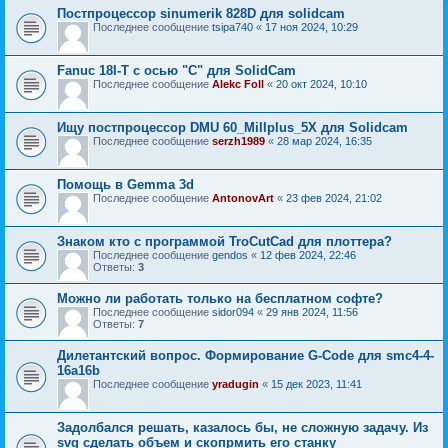
Постпроцессор sinumerik 828D для solidcam
Последнее сообщение
tsipa740
«
17 ноя 2024, 10:29
Fanuc 18I-Т с осью "С" для SolidCam
Последнее сообщение
Alekc Foll
«
20 окт 2024, 10:10
Ищу постпроцессор DMU 60_Millplus_5X для Solidcam
Последнее сообщение
serzh1989
«
28 мар 2024, 16:35
Помощь в Gemma 3d
Последнее сообщение
AntonovArt
«
23 фев 2024, 21:02
Знаком кто с программой TroCutCad для плоттера?
Последнее сообщение
gendos
«
12 фев 2024, 22:46
Ответы:
3
Можно ли работать только на бесплатном софте?
Последнее сообщение
sidor094
«
29 янв 2024, 11:56
Ответы:
7
Дилетантский вопрос. Формирование G-Code для smc4-4-
16a16b
Последнее сообщение
yradugin
«
15 дек 2023, 11:41
Задолбался решать, казалось бы, не сложную задачу. Из
svg сделать объем и скопрмить его станку