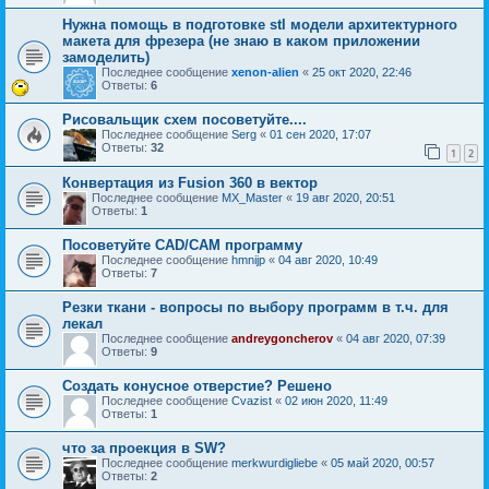
Нужна помощь в подготовке stl модели архитектурного
макета для фрезера (не знаю в каком приложении
замоделить)
Последнее сообщение
xenon-alien
«
25 окт 2020, 22:46
Ответы:
6
Рисовальщик схем посоветуйте....
Последнее сообщение
Serg
«
01 сен 2020, 17:07
Ответы:
32
1
2
Конвертация из Fusion 360 в вектор
Последнее сообщение
MX_Master
«
19 авг 2020, 20:51
Ответы:
1
Посоветуйте CAD/CAM программу
Последнее сообщение
hmnijp
«
04 авг 2020, 10:49
Ответы:
7
Резки ткани - вопросы по выбору программ в т.ч. для
лекал
Последнее сообщение
andreygoncherov
«
04 авг 2020, 07:39
Ответы:
9
Создать конусное отверстие? Решено
Последнее сообщение
Cvazist
«
02 июн 2020, 11:49
Ответы:
1
что за проекция в SW?
Последнее сообщение
merkwurdigliebe
«
05 май 2020, 00:57
Ответы:
2