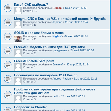
Какой CAD выбрать?
Последнее сообщение
Вишер
«
13 окт 2022, 17:55
Ответы:
16
Модуль CNC в Компас V21 + китайский станок != Дружба
Последнее сообщение
dspman
«
29 авг 2022, 17:24
Ответы:
6
SOLID с крокозяблами в меню
Последнее сообщение
NightV
«
07 июл 2022, 09:01
Ответы:
2
FreeCAD. Модель крышки для ПЭТ бутылки
Последнее сообщение
гражданинъ
«
24 май 2022, 08:06
Ответы:
2
FreeCAD delete Safe point
Последнее сообщение
Евжений
«
30 апр 2022, 21:34
Ответы:
1
Посоветуйте по наподобие 123D Design.
Последнее сообщение
Andrey_Pavkin
«
31 мар 2022, 22:15
Ответы:
3
Проблема с векторами при создании файла через
CorelDraw для ArtCam
Последнее сообщение
radlif
«
24 фев 2022, 00:21
Ответы:
3
Вопросик за Blender
Последнее сообщение
kfmut
«
11 янв 2022, 23:39