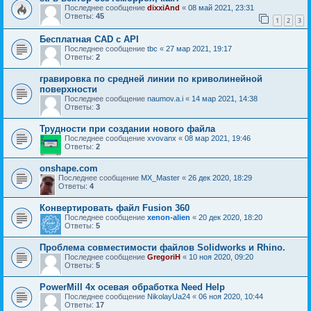
Последнее сообщение
dixxiAnd
«
08 май 2021, 23:31
Ответы:
45
1
2
3
Бесплатная CAD с API
Последнее сообщение
tbc
«
27 мар 2021, 19:17
Ответы:
2
гравировка по средней линии по криволинейной
поверхности
Последнее сообщение
naumov.a.i
«
14 мар 2021, 14:38
Ответы:
3
Трудности при создании нового файла
Последнее сообщение
xvovanx
«
08 мар 2021, 19:46
Ответы:
2
onshape.com
Последнее сообщение
MX_Master
«
26 дек 2020, 18:29
Ответы:
4
Конвертировать файл Fusion 360
Последнее сообщение
xenon-alien
«
20 дек 2020, 18:20
Ответы:
5
Проблема совместимости файлов Solidworks и Rhino.
Последнее сообщение
GregoriH
«
10 ноя 2020, 09:20
Ответы:
5
PowerMill 4х осевая обработка Need Help
Последнее сообщение
NikolayUa24
«
06 ноя 2020, 10:44
Ответы:
17