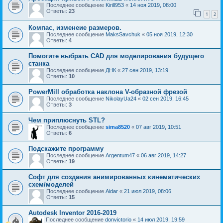
Последнее сообщение
Kirill953
«
14 ноя 2019, 08:00
Ответы:
23
1
2
Компас, изменеие размеров.
Последнее сообщение
MaksSavchuk
«
05 ноя 2019, 12:30
Ответы:
4
Помогите выбрать CAD для моделирования будущего
станка
Последнее сообщение
ДНК
«
27 сен 2019, 13:19
Ответы:
10
PowerMill обработка наклона V-образной фрезой
Последнее сообщение
NikolayUa24
«
02 сен 2019, 16:45
Ответы:
3
Чем приплюснуть STL?
Последнее сообщение
sima8520
«
07 авг 2019, 10:51
Ответы:
6
Подскажите программу
Последнее сообщение
Argentum47
«
06 авг 2019, 14:27
Ответы:
19
Софт для создания анимированных кинематических
схем/моделей
Последнее сообщение
Aidar
«
21 июл 2019, 08:06
Ответы:
15
Autodesk Inventor 2016-2019
Последнее сообщение
donvictorio
«
14 июл 2019, 19:59