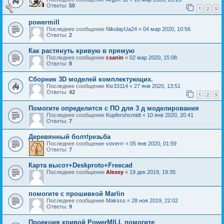
Ответы:
50
1
2
3
powermill
Последнее сообщение
NikolayUa24
«
04 мар 2020, 10:56
Ответы:
2
Как растянуть кривую в прямую
Последнее сообщение
r.sanin
«
02 мар 2020, 15:08
Ответы:
8
Сборник 3D моделей комплектующих.
Последнее сообщение
Kiv33114
«
27 янв 2020, 13:51
Ответы:
42
1
2
3
Помогите определится с ПО для 3 д моделирования
Последнее сообщение
Kupfershcmidt
«
10 янв 2020, 20:41
Ответы:
7
Деревянный болт/резьба
Последнее сообщение
voverrr
«
05 янв 2020, 01:59
Ответы:
7
Карта высот+Deskproto+Freecad
Последнее сообщение
Аlеxеy
«
19 дек 2019, 19:35
помогите с прошивкой Marlin
Последнее сообщение
Maksss
«
28 ноя 2019, 22:02
Ответы:
9
Проекция кривой PowerMILL помогите