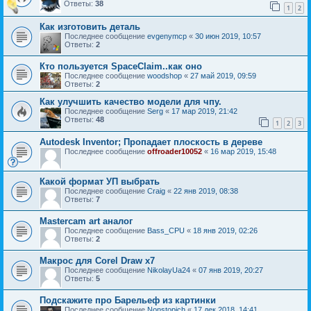
Ответы:
38
1
2
Как изготовить деталь
Последнее сообщение
evgenymcp
«
30 июн 2019, 10:57
Ответы:
2
Кто пользуется SpaceClaim..как оно
Последнее сообщение
woodshop
«
27 май 2019, 09:59
Ответы:
2
Как улучшить качество модели для чпу.
Последнее сообщение
Serg
«
17 мар 2019, 21:42
Ответы:
48
1
2
3
Autodesk Inventor; Пропадает плоскость в дереве
Последнее сообщение
offroader10052
«
16 мар 2019, 15:48
Какой формат УП выбрать
Последнее сообщение
Craig
«
22 янв 2019, 08:38
Ответы:
7
Mastercam art аналог
Последнее сообщение
Bass_CPU
«
18 янв 2019, 02:26
Ответы:
2
Макрос для Corel Draw x7
Последнее сообщение
NikolayUa24
«
07 янв 2019, 20:27
Ответы:
5
Подскажите про Барельеф из картинки
Последнее сообщение
Nonstopich
«
17 дек 2018, 14:41