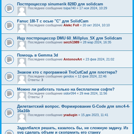
Постпроцессор sinumerik 828D для solidcam
Последнее сообщение
tsipa740
«
17 ноя 2024, 10:29
Fanuc 18I-Т с осью "С" для SolidCam
Последнее сообщение
Alekc Foll
«
20 окт 2024, 10:10
Ищу постпроцессор DMU 60_Millplus_5X для Solidcam
Последнее сообщение
serzh1989
«
28 мар 2024, 16:35
Помощь в Gemma 3d
Последнее сообщение
AntonovArt
«
23 фев 2024, 21:02
Знаком кто с программой TroCutCad для плоттера?
Последнее сообщение
gendos
«
12 фев 2024, 22:46
Ответы:
3
Можно ли работать только на бесплатном софте?
Последнее сообщение
sidor094
«
29 янв 2024, 11:56
Ответы:
7
Дилетантский вопрос. Формирование G-Code для smc4-4-
16a16b
Последнее сообщение
yradugin
«
15 дек 2023, 11:41
Задолбался решать, казалось бы, не сложную задачу. Из
svg сделать объем и скопрмить его станку