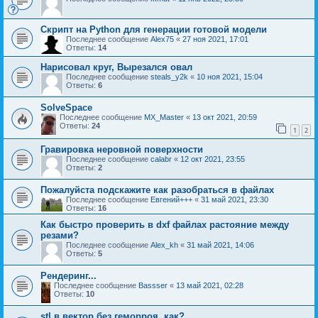
Скрипт на Python для генерации готовой модели
Последнее сообщение
Alex75
«
27 ноя 2021, 17:01
Ответы:
14
Нарисовал круг, Вырезался овал
Последнее сообщение
steals_y2k
«
10 ноя 2021, 15:04
Ответы:
6
SolveSpace
Последнее сообщение
MX_Master
«
13 окт 2021, 20:59
Ответы:
24
1
2
Гравировка неровной поверхности
Последнее сообщение
calabr
«
12 окт 2021, 23:55
Ответы:
2
Пожалуйста подскажите как разобраться в файлах
Последнее сообщение
Евгений+++
«
31 май 2021, 23:30
Ответы:
16
Как быстро проверить в dxf файлах растояние между
резами?
Последнее сообщение
Alex_kh
«
31 май 2021, 14:06
Ответы:
5
Рендеринг...
Последнее сообщение
Bassser
«
13 май 2021, 02:28
Ответы:
10
stl в вектор без геморроя, как?