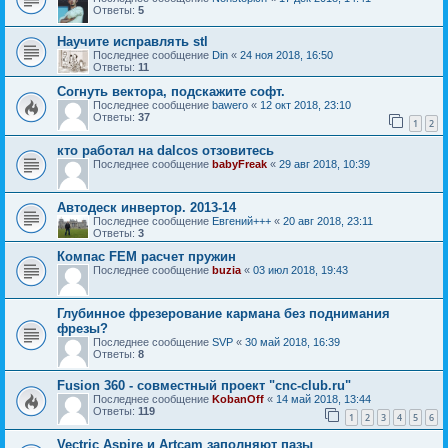
Ответы:
5
Научите исправлять stl
Последнее сообщение
Din
«
24 ноя 2018, 16:50
Ответы:
11
Согнуть вектора, подскажите софт.
Последнее сообщение
bawero
«
12 окт 2018, 23:10
Ответы:
37
1
2
кто работал на dalcos отзовитесь
Последнее сообщение
babyFreak
«
29 авг 2018, 10:39
Автодеск инвертор. 2013-14
Последнее сообщение
Евгений+++
«
20 авг 2018, 23:11
Ответы:
3
Компас FEM расчет пружин
Последнее сообщение
buzia
«
03 июл 2018, 19:43
Глубинное фрезерование кармана без поднимания
фрезы?
Последнее сообщение
SVP
«
30 май 2018, 16:39
Ответы:
8
Fusion 360 - совместный проект "cnc-club.ru"
Последнее сообщение
KobanOff
«
14 май 2018, 13:44
Ответы:
119
1
2
3
4
5
6
Vectric Aspire и Artcam заполняют пазы