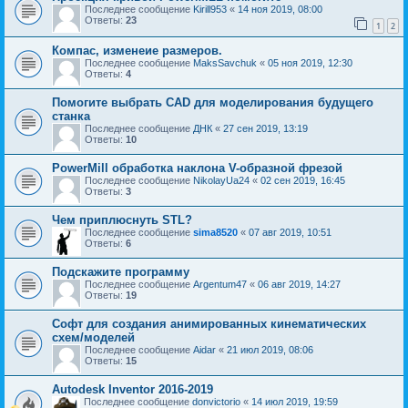
Последнее сообщение
Kirill953
«
14 ноя 2019, 08:00
Ответы:
23
1
2
Компас, изменеие размеров.
Последнее сообщение
MaksSavchuk
«
05 ноя 2019, 12:30
Ответы:
4
Помогите выбрать CAD для моделирования будущего
станка
Последнее сообщение
ДНК
«
27 сен 2019, 13:19
Ответы:
10
PowerMill обработка наклона V-образной фрезой
Последнее сообщение
NikolayUa24
«
02 сен 2019, 16:45
Ответы:
3
Чем приплюснуть STL?
Последнее сообщение
sima8520
«
07 авг 2019, 10:51
Ответы:
6
Подскажите программу
Последнее сообщение
Argentum47
«
06 авг 2019, 14:27
Ответы:
19
Софт для создания анимированных кинематических
схем/моделей
Последнее сообщение
Aidar
«
21 июл 2019, 08:06
Ответы:
15
Autodesk Inventor 2016-2019
Последнее сообщение
donvictorio
«
14 июл 2019, 19:59