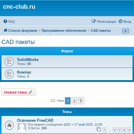
cnc-club.ru
FAQ
Регистрация
Вход
Список форумов
Программное обеспечение
CAD пакеты
CAD пакеты
Форум
SolidWorks
Темы:
58
Компас
Темы:
2
Новая тема
1
2
След.
131 тема
Темы
Освоение FreeCAD
Последнее сообщение
a321
«
17 май 2025, 11:00
Ответы:
166
1
6
7
8
9
…