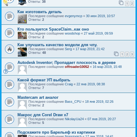
Ответы:
38
1
2
Как изготовить деталь
Последнее сообщение
evgenymcp
«
30 июн 2019, 10:57
Ответы:
2
Кто пользуется SpaceClaim..как оно
Последнее сообщение
woodshop
«
27 май 2019, 09:59
Ответы:
2
Как улучшить качество модели для чпу.
Последнее сообщение
Serg
«
17 мар 2019, 21:42
Ответы:
48
1
2
3
Autodesk Inventor; Пропадает плоскость в дереве
Последнее сообщение
offroader10052
«
16 мар 2019, 15:48
Какой формат УП выбрать
Последнее сообщение
Craig
«
22 янв 2019, 08:38
Ответы:
7
Mastercam art аналог
Последнее сообщение
Bass_CPU
«
18 янв 2019, 02:26
Ответы:
2
Макрос для Corel Draw x7
Последнее сообщение
NikolayUa24
«
07 янв 2019, 20:27
Ответы:
5
Подскажите про Барельеф из картинки
Последнее сообщение
Nonstopich
«
17 дек 2018, 14:41