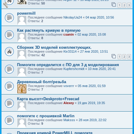
Ответы:
50
1
2
3
powermill
Последнее сообщение
NikolayUa24
«
04 мар 2020, 10:56
Ответы:
2
Как растянуть кривую в прямую
Последнее сообщение
r.sanin
«
02 мар 2020, 15:08
Ответы:
8
Сборник 3D моделей комплектующих.
Последнее сообщение
Kiv33114
«
27 янв 2020, 13:51
Ответы:
42
1
2
3
Помогите определится с ПО для 3 д моделирования
Последнее сообщение
Kupfershcmidt
«
10 янв 2020, 20:41
Ответы:
7
Деревянный болт/резьба
Последнее сообщение
voverrr
«
05 янв 2020, 01:59
Ответы:
7
Карта высот+Deskproto+Freecad
Последнее сообщение
Аlеxеy
«
19 дек 2019, 19:35
помогите с прошивкой Marlin
Последнее сообщение
Maksss
«
28 ноя 2019, 22:02
Ответы:
9
Проекция кривой PowerMILL помогите