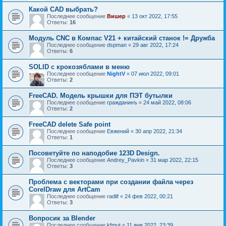
Какой CAD выбрать?
Последнее сообщение
Вишер
«
13 окт 2022, 17:55
Ответы:
16
Модуль CNC в Компас V21 + китайский станок != Дружба
Последнее сообщение
dspman
«
29 авг 2022, 17:24
Ответы:
6
SOLID с крокозяблами в меню
Последнее сообщение
NightV
«
07 июл 2022, 09:01
Ответы:
2
FreeCAD. Модель крышки для ПЭТ бутылки
Последнее сообщение
гражданинъ
«
24 май 2022, 08:06
Ответы:
2
FreeCAD delete Safe point
Последнее сообщение
Евжений
«
30 апр 2022, 21:34
Ответы:
1
Посоветуйте по наподобие 123D Design.
Последнее сообщение
Andrey_Pavkin
«
31 мар 2022, 22:15
Ответы:
3
Проблема с векторами при создании файла через
CorelDraw для ArtCam
Последнее сообщение
radlif
«
24 фев 2022, 00:21
Ответы:
3
Вопросик за Blender
Последнее сообщение
kfmut
«
11 янв 2022, 23:39