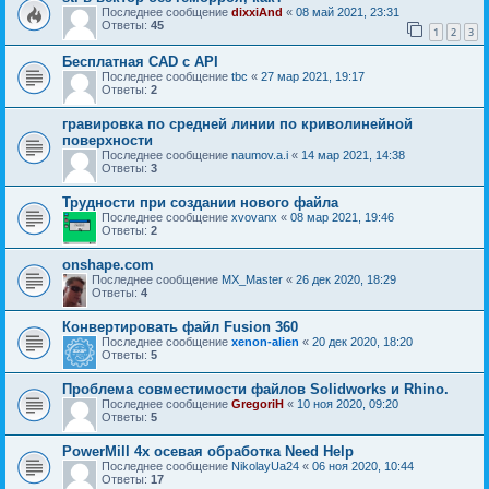
Последнее сообщение
dixxiAnd
«
08 май 2021, 23:31
Ответы:
45
1
2
3
Бесплатная CAD с API
Последнее сообщение
tbc
«
27 мар 2021, 19:17
Ответы:
2
гравировка по средней линии по криволинейной
поверхности
Последнее сообщение
naumov.a.i
«
14 мар 2021, 14:38
Ответы:
3
Трудности при создании нового файла
Последнее сообщение
xvovanx
«
08 мар 2021, 19:46
Ответы:
2
onshape.com
Последнее сообщение
MX_Master
«
26 дек 2020, 18:29
Ответы:
4
Конвертировать файл Fusion 360
Последнее сообщение
xenon-alien
«
20 дек 2020, 18:20
Ответы:
5
Проблема совместимости файлов Solidworks и Rhino.
Последнее сообщение
GregoriH
«
10 ноя 2020, 09:20
Ответы:
5
PowerMill 4х осевая обработка Need Help
Последнее сообщение
NikolayUa24
«
06 ноя 2020, 10:44
Ответы:
17