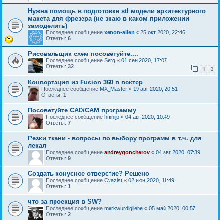
Нужна помощь в подготовке stl модели архитектурного
макета для фрезера (не знаю в каком приложении
замоделить)
Последнее сообщение
xenon-alien
«
25 окт 2020, 22:46
Ответы:
6
Рисовальщик схем посоветуйте....
Последнее сообщение
Serg
«
01 сен 2020, 17:07
Ответы:
32
1
2
Конвертация из Fusion 360 в вектор
Последнее сообщение
MX_Master
«
19 авг 2020, 20:51
Ответы:
1
Посоветуйте CAD/CAM программу
Последнее сообщение
hmnijp
«
04 авг 2020, 10:49
Ответы:
7
Резки ткани - вопросы по выбору программ в т.ч. для
лекал
Последнее сообщение
andreygoncherov
«
04 авг 2020, 07:39
Ответы:
9
Создать конусное отверстие? Решено
Последнее сообщение
Cvazist
«
02 июн 2020, 11:49
Ответы:
1
что за проекция в SW?
Последнее сообщение
merkwurdigliebe
«
05 май 2020, 00:57
Ответы:
2