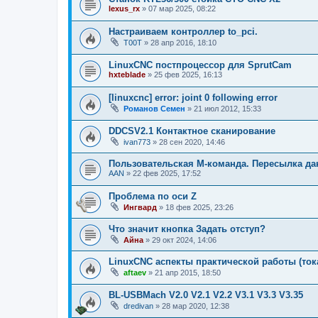
lexus_rx
»
07 мар 2025, 08:22
Настраиваем контроллер to_pci.
T00T
»
28 апр 2016, 18:10
LinuxCNC постпроцессор для SprutCam
hxteblade
»
25 фев 2025, 16:13
[linuxcnc] error: joint 0 following error
Романов Семен
»
21 июл 2012, 15:33
DDCSV2.1 Контактное сканирование
ivan773
»
28 сен 2020, 14:46
Пользовательская M-команда. Пересылка д
AAN
»
22 фев 2025, 17:52
Проблема по оси Z
Ингвард
»
18 фев 2025, 23:26
Что значит кнопка Задать отступ?
Айна
»
29 окт 2024, 14:06
LinuxCNC аспекты практической работы (ток
aftaev
»
21 апр 2015, 18:50
BL-USBMach V2.0 V2.1 V2.2 V3.1 V3.3 V3.35
dredivan
»
28 мар 2020, 12:38