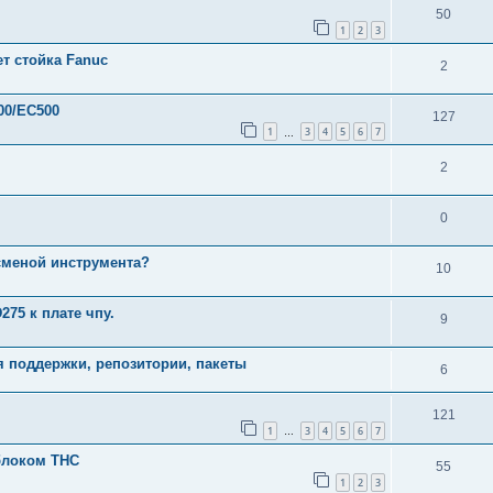
50
1
2
3
т стойка Fanuc
2
00/EC500
127
1
3
4
5
6
7
…
2
0
 сменой инструмента?
10
75 к плате чпу.
9
я поддержки, репозитории, пакеты
6
121
1
3
4
5
6
7
…
блоком THC
55
1
2
3