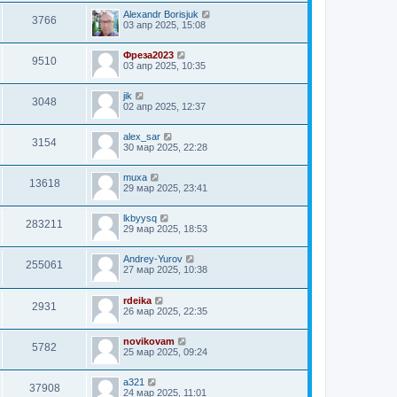
Alexandr Borisjuk
3766
03 апр 2025, 15:08
Фреза2023
9510
03 апр 2025, 10:35
jik
3048
02 апр 2025, 12:37
alex_sar
3154
30 мар 2025, 22:28
muxa
13618
29 мар 2025, 23:41
lkbyysq
283211
29 мар 2025, 18:53
Andrey-Yurov
255061
27 мар 2025, 10:38
rdeika
2931
26 мар 2025, 22:35
novikovam
5782
25 мар 2025, 09:24
a321
37908
24 мар 2025, 11:01