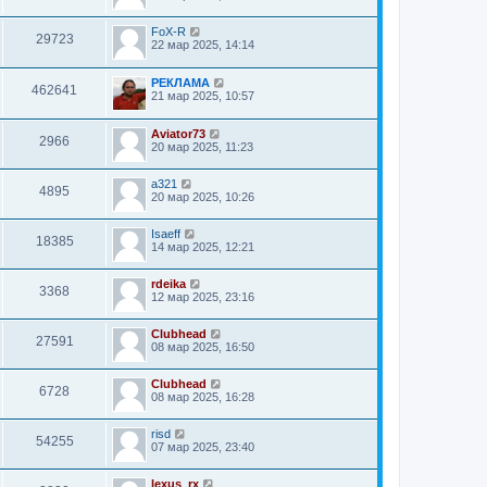
FoX-R
29723
22 мар 2025, 14:14
РЕКЛАМА
462641
21 мар 2025, 10:57
Aviator73
2966
20 мар 2025, 11:23
a321
4895
20 мар 2025, 10:26
Isaeff
18385
14 мар 2025, 12:21
rdeika
3368
12 мар 2025, 23:16
Clubhead
27591
08 мар 2025, 16:50
Clubhead
6728
08 мар 2025, 16:28
risd
54255
07 мар 2025, 23:40
lexus_rx