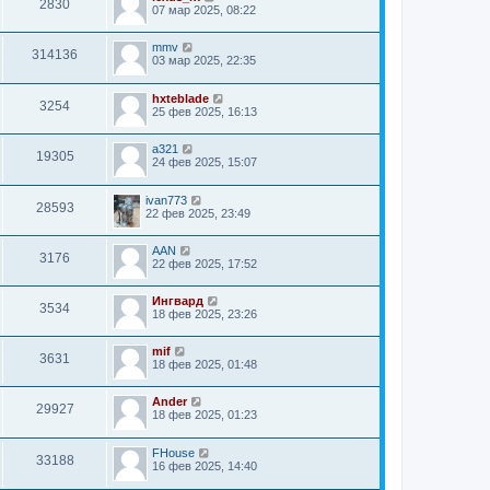
2830
07 мар 2025, 08:22
mmv
314136
03 мар 2025, 22:35
hxteblade
3254
25 фев 2025, 16:13
a321
19305
24 фев 2025, 15:07
ivan773
28593
22 фев 2025, 23:49
AAN
3176
22 фев 2025, 17:52
Ингвард
3534
18 фев 2025, 23:26
mif
3631
18 фев 2025, 01:48
Ander
29927
18 фев 2025, 01:23
FHouse
33188
16 фев 2025, 14:40