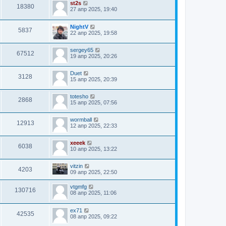
st2s
18380
27 апр 2025, 19:40
NightV
5837
22 апр 2025, 19:58
sergey65
67512
19 апр 2025, 20:26
Duet
3128
15 апр 2025, 20:39
totesho
2868
15 апр 2025, 07:56
wormball
12913
12 апр 2025, 22:33
xeeek
6038
10 апр 2025, 13:22
vitzin
4203
09 апр 2025, 22:50
vtgmfg
130716
08 апр 2025, 11:06
ex71
42535
08 апр 2025, 09:22