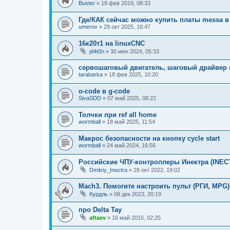
Buster
»
18 фев 2019, 08:33
Где/КАК сейчас можно купить платы messa в
umerov
»
29 окт 2025, 16:47
16к20т1 на linuxCNC
pl4t0n
»
30 июн 2024, 05:33
сервошаговый двигатель, шаговый драйвер 
tarabarka
»
18 фев 2025, 10:20
o-code в g-code
SivaSDD
»
07 май 2025, 08:22
Толчки при ref all home
wormball
»
18 май 2025, 11:54
Макрос безопасности на кнопку cycle start
wormball
»
24 май 2024, 16:56
Российские ЧПУ-контроллеры Инектра (INEC
Dmitriy_Inectra
»
28 окт 2022, 19:02
Mach3. Помогите настроить пульт (РГИ, MPG)
Курдль
»
08 дек 2023, 20:19
про Delta Tay
aftaev
»
16 май 2015, 02:25