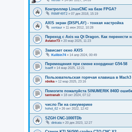
Контроллер LinuxCNC на базе FPGA?
R6MF49T2
»
07 дек 2018, 15:19
AXIS экран (DISPLAY) - тонкая настройка
xentaur
»
11 июн 2012, 10:28
Переход с Axis на Qt Dragon. Как перенести 
Aviator73
»
20 мар 2025, 11:23
Зависает окно AXIS
Kulibin74
»
14 апр 2024, 00:49
Перемещения при смене координат G54-58
Isaeff
»
14 мар 2025, 12:21
Пользовательская горячая клавиша в Mach3
rdeika
»
12 мар 2025, 23:16
Помогите пожалуйста SINUMERIK 840D ошибк
tantranah
»
18 окт 2024, 07:12
число Пи на синумерике
hohol_62
»
26 окт 2022, 12:42
SZGH CNC-1000TDb
dinkata
»
20 дек 2023, 12:27
Станок KTL56/500 стойка CTO CNC X2