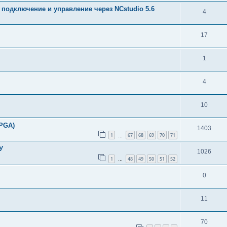
 подключение и управление через NCstudio 5.6
4
17
1
4
10
FPGA)
1403
1
67
68
69
70
71
…
У
1026
1
48
49
50
51
52
…
0
11
70