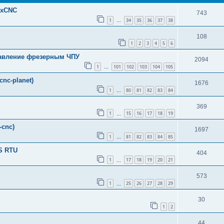
uxCNC
743
1
34
35
36
37
38
…
108
1
2
3
4
5
6
правление фрезерным ЧПУ
2094
1
101
102
103
104
105
…
nc-planet)
1676
1
80
81
82
83
84
…
369
1
15
16
17
18
19
…
-cnc)
1697
1
81
82
83
84
85
…
S RTU
404
1
17
18
19
20
21
…
573
1
25
26
27
28
29
…
30
1
2
44