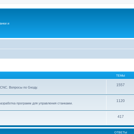
анки и
ТЕМЫ
1557
xCNC. Вопросы по Gкоду.
1120
азработка программ для управления станками.
417
ОТВЕТЫ