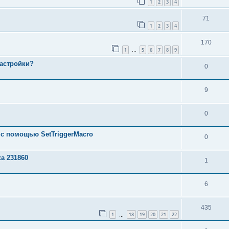
1
2
3
4
71
1
2
3
4
170
1
5
6
7
8
9
…
настройки?
0
9
0
 с помощью SetTriggerMacro
0
а 231860
1
6
435
1
18
19
20
21
22
…