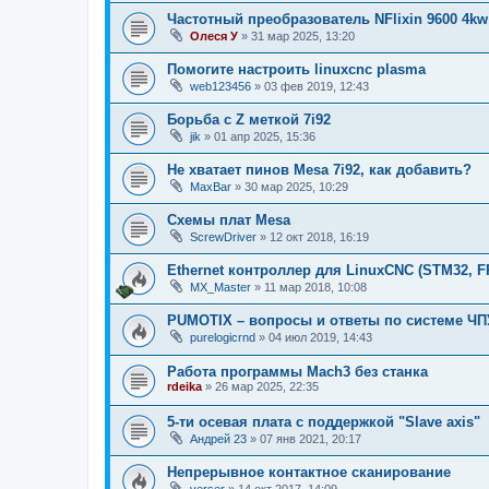
Частотный преобразователь NFlixin 9600 4kw
Олеся У
»
31 мар 2025, 13:20
Помогите настроить linuxcnc plasma
web123456
»
03 фев 2019, 12:43
Борьба с Z меткой 7i92
jik
»
01 апр 2025, 15:36
Не хватает пинов Mesa 7i92, как добавить?
MaxBar
»
30 мар 2025, 10:29
Схемы плат Mesa
ScrewDriver
»
12 окт 2018, 16:19
Ethernet контроллер для LinuxCNC (STM32, 
MX_Master
»
11 мар 2018, 10:08
PUMOTIX – вопросы и ответы по системе ЧП
purelogicrnd
»
04 июл 2019, 14:43
Работа программы Mach3 без станка
rdeika
»
26 мар 2025, 22:35
5-ти осевая плата с поддержкой "Slave axis"
Андрей 23
»
07 янв 2021, 20:17
Непрерывное контактное сканирование
verser
»
14 окт 2017, 14:09