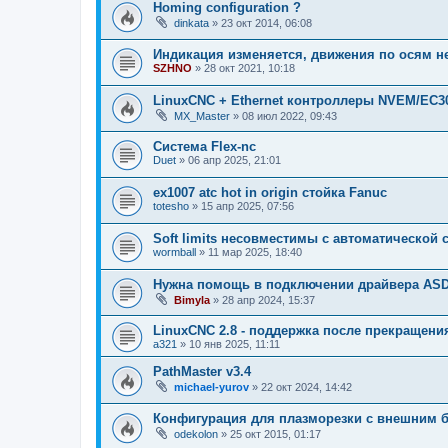
Homing configuration ?
dinkata
»
23 окт 2014, 06:08
Индикация изменяется, движения по осям не
SZHNO
»
28 окт 2021, 10:18
LinuxCNC + Ethernet контроллеры NVEM/EC3
MX_Master
»
08 июл 2022, 09:43
Система Flex-nc
Duet
»
06 апр 2025, 21:01
ex1007 atc hot in origin стойка Fanuc
totesho
»
15 апр 2025, 07:56
Soft limits несовместимы с автоматической
wormball
»
11 мар 2025, 18:40
Нужна помощь в подключении драйвера ASD2
Bimyla
»
28 апр 2024, 15:37
LinuxCNC 2.8 - поддержка после прекращени
a321
»
10 янв 2025, 11:11
PathMaster v3.4
michael-yurov
»
22 окт 2024, 14:42
Конфигурация для плазморезки с внешним 
odekolon
»
25 окт 2015, 01:17