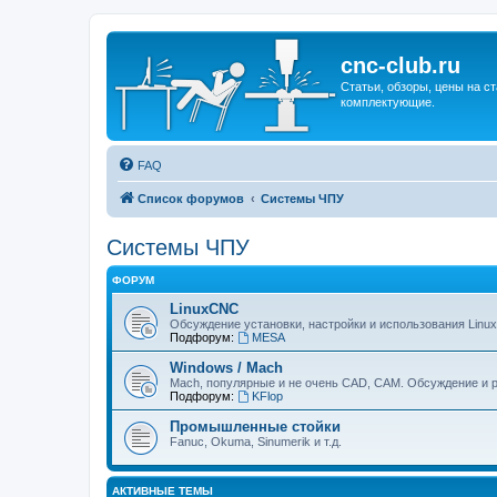
cnc-club.ru
Статьи, обзоры, цены на ст
комплектующие.
FAQ
Список форумов
Системы ЧПУ
Системы ЧПУ
ФОРУМ
LinuxCNC
Обсуждение установки, настройки и использования Linu
Подфорум:
MESA
Windows / Mach
Mach, популярные и не очень CAD, CAM. Обсуждение и р
Подфорум:
KFlop
Промышленные стойки
Fanuc, Okuma, Sinumerik и т.д.
АКТИВНЫЕ ТЕМЫ