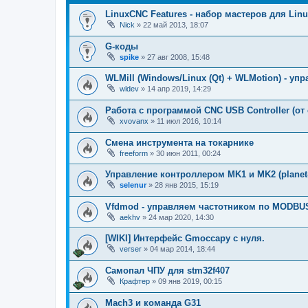
LinuxCNC Features - набор мастеров для Lin
Nick
»
22 май 2013, 18:07
G-коды
spike
»
27 авг 2008, 15:48
WLMill (Windows/Linux (Qt) + WLMotion) - у
wldev
»
14 апр 2019, 14:29
Работа с программой CNC USB Controller (от c
xvovanx
»
11 июл 2016, 10:14
Смена инструмента на токарнике
freeform
»
30 июн 2011, 00:24
Управление контроллером MK1 и MK2 (planet
selenur
»
28 янв 2015, 15:19
Vfdmod - управляем частотником по MODBU
aekhv
»
24 мар 2020, 14:30
[WIKI] Интерфейс Gmoccapy с нуля.
verser
»
04 мар 2014, 18:44
Самопал ЧПУ для stm32f407
Крафтер
»
09 янв 2019, 00:15
Mach3 и команда G31