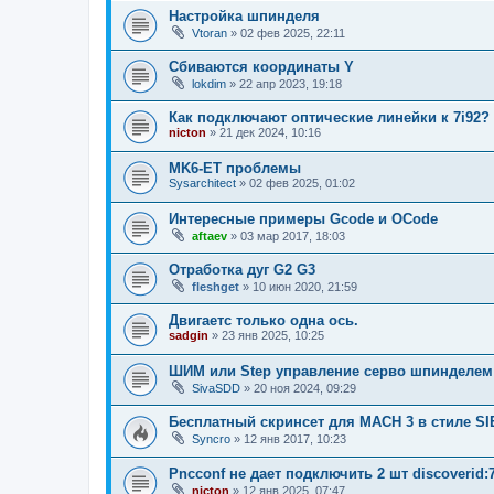
Настройка шпинделя
Vtoran
»
02 фев 2025, 22:11
Сбиваются координаты Y
lokdim
»
22 апр 2023, 19:18
Как подключают оптические линейки к 7i92?
nicton
»
21 дек 2024, 10:16
MK6-ET проблемы
Sysarchitect
»
02 фев 2025, 01:02
Интересные примеры Gcode и OCode
aftaev
»
03 мар 2017, 18:03
Отработка дуг G2 G3
fleshget
»
10 июн 2020, 21:59
Двигаетс только одна ось.
sadgin
»
23 янв 2025, 10:25
ШИМ или Step управление серво шпинделем
SivaSDD
»
20 ноя 2024, 09:29
Бесплатный скринсет для MACH 3 в стиле S
Syncro
»
12 янв 2017, 10:23
Pncconf не дает подключить 2 шт discoverid:7
nicton
»
12 янв 2025, 07:47