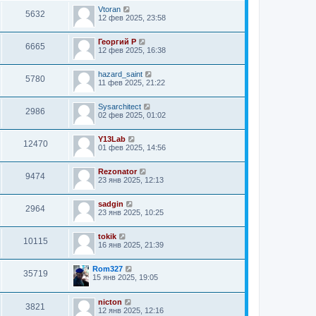
Vtoran
5632
12 фев 2025, 23:58
Георгий Р
6665
12 фев 2025, 16:38
hazard_saint
5780
11 фев 2025, 21:22
Sysarchitect
2986
02 фев 2025, 01:02
Y13Lab
12470
01 фев 2025, 14:56
Rezonator
9474
23 янв 2025, 12:13
sadgin
2964
23 янв 2025, 10:25
tokik
10115
16 янв 2025, 21:39
Rom327
35719
15 янв 2025, 19:05
nicton
3821
12 янв 2025, 12:16