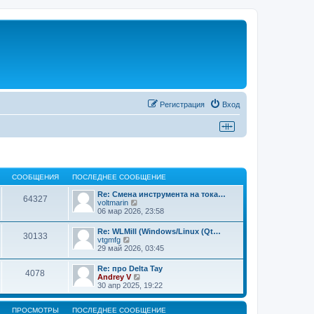
Регистрация
Вход
СООБЩЕНИЯ
ПОСЛЕДНЕЕ СООБЩЕНИЕ
Re: Смена инструмента на тока…
64327
П
voltmarin
е
06 мар 2026, 23:58
р
е
Re: WLMill (Windows/Linux (Qt…
30133
й
П
vtgmfg
т
е
29 май 2026, 03:45
и
р
к
е
Re: про Delta Tay
п
4078
й
П
Andrey V
о
т
е
30 апр 2025, 19:22
с
и
р
л
к
е
е
п
й
ПРОСМОТРЫ
ПОСЛЕДНЕЕ СООБЩЕНИЕ
д