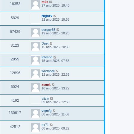
st2s
18353
27 апр 2025, 19:40
NightV
5829
22 апр 2025, 19:58
sergey65
67439
19 апр 2025, 20:26
Duet
3123
15 апр 2025, 20:39
totesho
2855
15 апр 2025, 07:56
wormball
12896
12 апр 2025, 22:33
xeeek
6024
10 апр 2025, 13:22
vitzin
4192
09 апр 2025, 22:50
vtgmfg
130617
08 апр 2025, 11:06
ex71
42512
08 апр 2025, 09:22