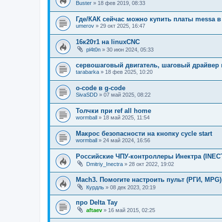
Buster
»
18 фев 2019, 08:33
Где/КАК сейчас можно купить платы messa в
umerov
»
29 окт 2025, 16:47
16к20т1 на linuxCNC
pl4t0n
»
30 июн 2024, 05:33
сервошаговый двигатель, шаговый драйвер 
tarabarka
»
18 фев 2025, 10:20
o-code в g-code
SivaSDD
»
07 май 2025, 08:22
Толчки при ref all home
wormball
»
18 май 2025, 11:54
Макрос безопасности на кнопку cycle start
wormball
»
24 май 2024, 16:56
Российские ЧПУ-контроллеры Инектра (INEC
Dmitriy_Inectra
»
28 окт 2022, 19:02
Mach3. Помогите настроить пульт (РГИ, MPG)
Курдль
»
08 дек 2023, 20:19
про Delta Tay
aftaev
»
16 май 2015, 02:25