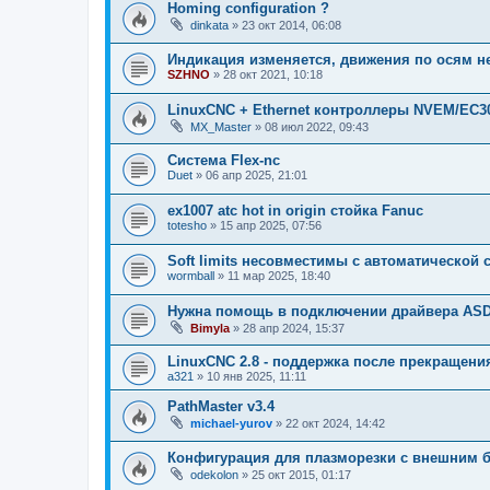
Homing configuration ?
dinkata
»
23 окт 2014, 06:08
Индикация изменяется, движения по осям не
SZHNO
»
28 окт 2021, 10:18
LinuxCNC + Ethernet контроллеры NVEM/EC3
MX_Master
»
08 июл 2022, 09:43
Система Flex-nc
Duet
»
06 апр 2025, 21:01
ex1007 atc hot in origin стойка Fanuc
totesho
»
15 апр 2025, 07:56
Soft limits несовместимы с автоматической
wormball
»
11 мар 2025, 18:40
Нужна помощь в подключении драйвера ASD2
Bimyla
»
28 апр 2024, 15:37
LinuxCNC 2.8 - поддержка после прекращени
a321
»
10 янв 2025, 11:11
PathMaster v3.4
michael-yurov
»
22 окт 2024, 14:42
Конфигурация для плазморезки с внешним 
odekolon
»
25 окт 2015, 01:17