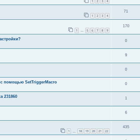
1
2
3
4
71
1
2
3
4
170
1
5
6
7
8
9
…
настройки?
0
9
0
 с помощью SetTriggerMacro
0
а 231860
1
6
435
1
18
19
20
21
22
…