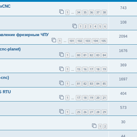
uxCNC
743
1
34
35
36
37
38
…
108
1
2
3
4
5
6
правление фрезерным ЧПУ
2094
1
101
102
103
104
105
…
nc-planet)
1676
1
80
81
82
83
84
…
369
1
15
16
17
18
19
…
-cnc)
1697
1
81
82
83
84
85
…
S RTU
404
1
17
18
19
20
21
…
573
1
25
26
27
28
29
…
30
1
2
44