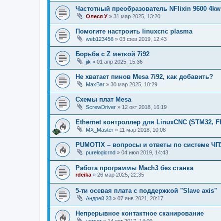
Частотный преобразователь NFlixin 9600 4kw
Олеся У
»
31 мар 2025, 13:20
Помогите настроить linuxcnc plasma
web123456
»
03 фев 2019, 12:43
Борьба с Z меткой 7i92
jik
»
01 апр 2025, 15:36
Не хватает пинов Mesa 7i92, как добавить?
MaxBar
»
30 мар 2025, 10:29
Схемы плат Mesa
ScrewDriver
»
12 окт 2018, 16:19
Ethernet контроллер для LinuxCNC (STM32, 
MX_Master
»
11 мар 2018, 10:08
PUMOTIX – вопросы и ответы по системе ЧП
purelogicrnd
»
04 июл 2019, 14:43
Работа программы Mach3 без станка
rdeika
»
26 мар 2025, 22:35
5-ти осевая плата с поддержкой "Slave axis"
Андрей 23
»
07 янв 2021, 20:17
Непрерывное контактное сканирование
verser
»
14 окт 2017, 14:09