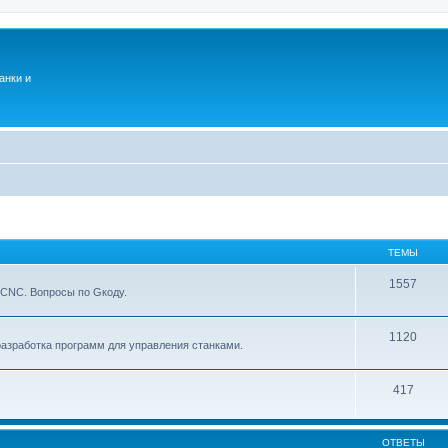
анки и
ТЕМЫ
1557
xCNC. Вопросы по Gкоду.
1120
азработка программ для управления станками.
417
ОТВЕТЫ