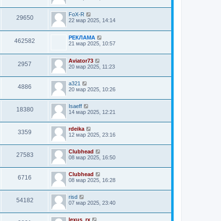
FoX-R
29650
22 мар 2025, 14:14
РЕКЛАМА
462582
21 мар 2025, 10:57
Aviator73
2957
20 мар 2025, 11:23
a321
4886
20 мар 2025, 10:26
Isaeff
18380
14 мар 2025, 12:21
rdeika
3359
12 мар 2025, 23:16
Clubhead
27583
08 мар 2025, 16:50
Clubhead
6716
08 мар 2025, 16:28
risd
54182
07 мар 2025, 23:40
lexus_rx