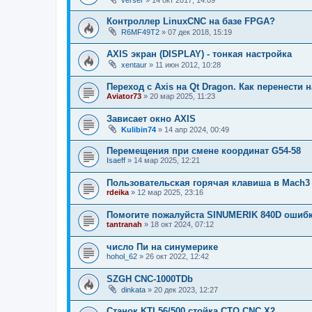
Контроллер LinuxCNC на базе FPGA?
R6MF49T2
»
07 дек 2018, 15:19
AXIS экран (DISPLAY) - тонкая настройка
xentaur
»
11 июн 2012, 10:28
Переход с Axis на Qt Dragon. Как перенести 
Aviator73
»
20 мар 2025, 11:23
Зависает окно AXIS
Kulibin74
»
14 апр 2024, 00:49
Перемещения при смене координат G54-58
Isaeff
»
14 мар 2025, 12:21
Пользовательская горячая клавиша в Mach3
rdeika
»
12 мар 2025, 23:16
Помогите пожалуйста SINUMERIK 840D ошибк
tantranah
»
18 окт 2024, 07:12
число Пи на синумерике
hohol_62
»
26 окт 2022, 12:42
SZGH CNC-1000TDb
dinkata
»
20 дек 2023, 12:27
Станок KTL56/500 стойка CTO CNC X2