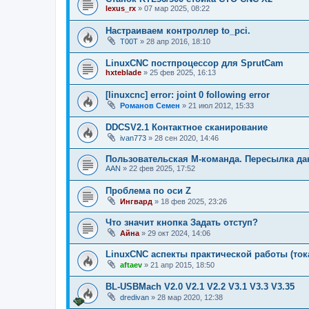
lexus_rx
»
07 мар 2025, 08:22
Настраиваем контроллер to_pci.
T00T
»
28 апр 2016, 18:10
LinuxCNC постпроцессор для SprutCam
hxteblade
»
25 фев 2025, 16:13
[linuxcnc] error: joint 0 following error
Романов Семен
»
21 июл 2012, 15:33
DDCSV2.1 Контактное сканирование
ivan773
»
28 сен 2020, 14:46
Пользовательская M-команда. Пересылка д
AAN
»
22 фев 2025, 17:52
Проблема по оси Z
Ингвард
»
18 фев 2025, 23:26
Что значит кнопка Задать отступ?
Айна
»
29 окт 2024, 14:06
LinuxCNC аспекты практической работы (ток
aftaev
»
21 апр 2015, 18:50
BL-USBMach V2.0 V2.1 V2.2 V3.1 V3.3 V3.35
dredivan
»
28 мар 2020, 12:38