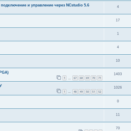
 подключение и управление через NCstudio 5.6
4
17
1
4
10
FPGA)
1403
1
67
68
69
70
71
…
У
1026
1
48
49
50
51
52
…
0
11
70