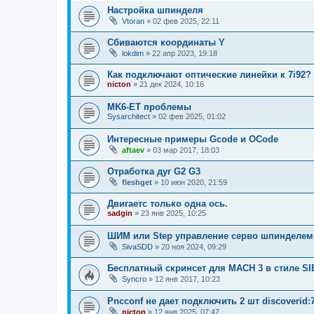
Настройка шпинделя
Vtoran
»
02 фев 2025, 22:11
Сбиваются координаты Y
lokdim
»
22 апр 2023, 19:18
Как подключают оптические линейки к 7i92?
nicton
»
21 дек 2024, 10:16
MK6-ET проблемы
Sysarchitect
»
02 фев 2025, 01:02
Интересные примеры Gcode и OCode
aftaev
»
03 мар 2017, 18:03
Отработка дуг G2 G3
fleshget
»
10 июн 2020, 21:59
Двигаетс только одна ось.
sadgin
»
23 янв 2025, 10:25
ШИМ или Step управление серво шпинделем
SivaSDD
»
20 ноя 2024, 09:29
Бесплатный скринсет для MACH 3 в стиле S
Syncro
»
12 янв 2017, 10:23
Pncconf не дает подключить 2 шт discoverid:7
nicton
»
12 янв 2025, 07:47