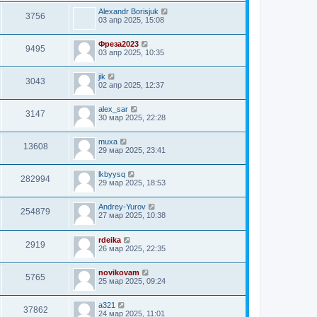
Alexandr Borisjuk
3756
03 апр 2025, 15:08
Фреза2023
9495
03 апр 2025, 10:35
jik
3043
02 апр 2025, 12:37
alex_sar
3147
30 мар 2025, 22:28
muxa
13608
29 мар 2025, 23:41
lkbyysq
282994
29 мар 2025, 18:53
Andrey-Yurov
254879
27 мар 2025, 10:38
rdeika
2919
26 мар 2025, 22:35
novikovam
5765
25 мар 2025, 09:24
a321
37862
24 мар 2025, 11:01