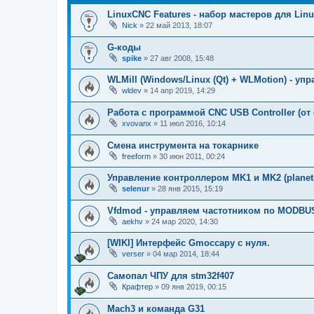
LinuxCNC Features - набор мастеров для Lin
Nick
»
22 май 2013, 18:07
G-коды
spike
»
27 авг 2008, 15:48
WLMill (Windows/Linux (Qt) + WLMotion) - у
wldev
»
14 апр 2019, 14:29
Работа с программой CNC USB Controller (от c
xvovanx
»
11 июл 2016, 10:14
Смена инструмента на токарнике
freeform
»
30 июн 2011, 00:24
Управление контроллером MK1 и MK2 (planet
selenur
»
28 янв 2015, 15:19
Vfdmod - управляем частотником по MODBU
aekhv
»
24 мар 2020, 14:30
[WIKI] Интерфейс Gmoccapy с нуля.
verser
»
04 мар 2014, 18:44
Самопал ЧПУ для stm32f407
Крафтер
»
09 янв 2019, 00:15
Mach3 и команда G31