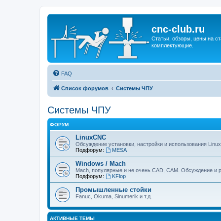
cnc-club.ru
Статьи, обзоры, цены на ст
комплектующие.
FAQ
Список форумов
Системы ЧПУ
Системы ЧПУ
ФОРУМ
LinuxCNC
Обсуждение установки, настройки и использования Linu
Подфорум:
MESA
Windows / Mach
Mach, популярные и не очень CAD, CAM. Обсуждение и р
Подфорум:
KFlop
Промышленные стойки
Fanuc, Okuma, Sinumerik и т.д.
АКТИВНЫЕ ТЕМЫ