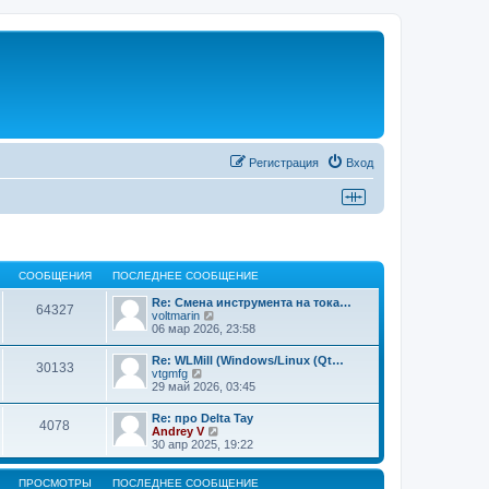
Регистрация
Вход
СООБЩЕНИЯ
ПОСЛЕДНЕЕ СООБЩЕНИЕ
Re: Смена инструмента на тока…
64327
П
voltmarin
е
06 мар 2026, 23:58
р
е
Re: WLMill (Windows/Linux (Qt…
30133
й
П
vtgmfg
т
е
29 май 2026, 03:45
и
р
к
е
Re: про Delta Tay
п
4078
й
П
Andrey V
о
т
е
30 апр 2025, 19:22
с
и
р
л
к
е
е
п
й
ПРОСМОТРЫ
ПОСЛЕДНЕЕ СООБЩЕНИЕ
д