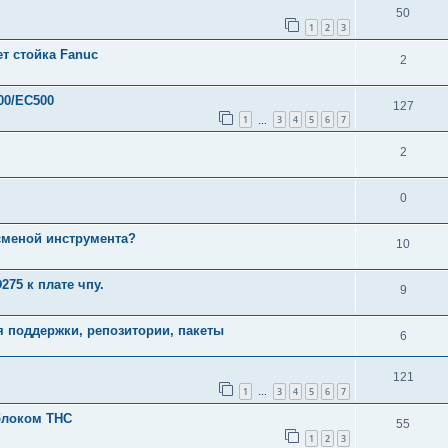
50
1
2
3
т стойка Fanuc
2
00/EC500
127
1
3
4
5
6
7
…
2
0
 сменой инструмента?
10
75 к плате чпу.
9
я поддержки, репозитории, пакеты
6
121
1
3
4
5
6
7
…
блоком THC
55
1
2
3