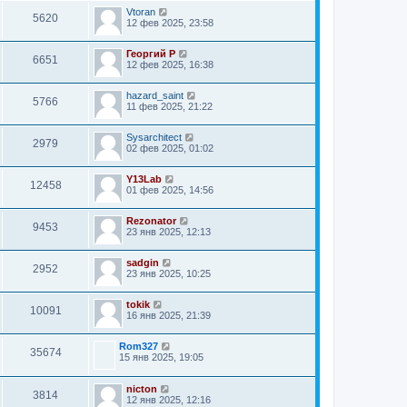
Vtoran
5620
12 фев 2025, 23:58
Георгий Р
6651
12 фев 2025, 16:38
hazard_saint
5766
11 фев 2025, 21:22
Sysarchitect
2979
02 фев 2025, 01:02
Y13Lab
12458
01 фев 2025, 14:56
Rezonator
9453
23 янв 2025, 12:13
sadgin
2952
23 янв 2025, 10:25
tokik
10091
16 янв 2025, 21:39
Rom327
35674
15 янв 2025, 19:05
nicton
3814
12 янв 2025, 12:16