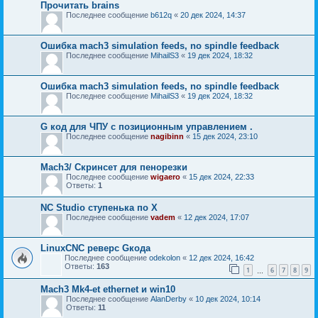
Прочитать brains
Последнее сообщение
b612q
«
20 дек 2024, 14:37
Ошибка mach3 simulation feeds, no spindle feedback
Последнее сообщение
MihailS3
«
19 дек 2024, 18:32
Ошибка mach3 simulation feeds, no spindle feedback
Последнее сообщение
MihailS3
«
19 дек 2024, 18:32
G код для ЧПУ с позиционным управлением .
Последнее сообщение
nagibinn
«
15 дек 2024, 23:10
Mach3/ Скринсет для пенорезки
Последнее сообщение
wigaero
«
15 дек 2024, 22:33
Ответы:
1
NC Studio ступенька по X
Последнее сообщение
vadem
«
12 дек 2024, 17:07
LinuxCNC реверс Gкода
Последнее сообщение
odekolon
«
12 дек 2024, 16:42
Ответы:
163
1
6
7
8
9
…
Mach3 Mk4-et ethernet и win10
Последнее сообщение
AlanDerby
«
10 дек 2024, 10:14
Ответы:
11