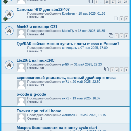
1
26
27
28
29
…
Самопал ЧПУ для stm32f407
Последнее сообщение
Крафтер
«
10 дек 2025, 01:36
Ответы:
30
1
2
Mach3 и команда G31
Последнее сообщение
MarioFly
«
13 ноя 2025, 03:35
Ответы:
44
1
2
3
Где/КАК сейчас можно купить платы messa в России?
Последнее сообщение
шпиндель
«
07 ноя 2025, 17:00
Ответы:
2
16к20т1 на linuxCNC
Последнее сообщение
pl4t0n
«
31 май 2025, 22:23
Ответы:
60
1
2
3
4
сервошаговый двигатель, шаговый драйвер и mesa
Последнее сообщение
ex71
«
20 май 2025, 22:50
Ответы:
13
o-code в g-code
Последнее сообщение
ex71
«
19 май 2025, 16:07
Ответы:
5
Толчки при ref all home
Последнее сообщение
wormball
«
19 май 2025, 13:15
Ответы:
1
Макрос безопасности на кнопку cycle start