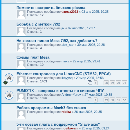
Помогите настроить linuxcnc plasma
Последнее сообщение
Фреза2023
«
03 апр 2025, 10:35
Ответы:
17
Борьба с Z меткой 7i92
Последнее сообщение
jik
«
02 апр 2025, 12:37
Ответы:
1
Не хватает пинов Mesa 7i92, как добавить?
Последнее сообщение
alex_sar
«
30 мар 2025, 22:28
Ответы:
4
Схемы плат Mesa
Последнее сообщение
muxa
«
29 мар 2025, 23:41
Ответы:
10
Ethernet контроллер для LinuxCNC (STM32, FPGA)
Последнее сообщение
lkbyysq
«
29 мар 2025, 18:53
Ответы:
1403
1
68
69
70
71
…
PUMOTIX – вопросы и ответы по системе ЧПУ
Последнее сообщение
Andrey-Yurov
«
27 мар 2025, 10:38
Ответы:
1026
1
49
50
51
52
…
Работа программы Mach3 без станка
Последнее сообщение
rdeika
«
26 мар 2025, 22:35
5-ти осевая плата с поддержкой "Slave axis"
Последнее сообщение
novikovam
«
25 мар 2025, 09:24