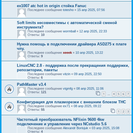
ex1007 atc hot in origin стойка Fanuc
Последнее сообщение
totesho
«
15 апр 2025, 07:56
Soft limits несовместимы с автоматической сменой
инструмента?
Последнее сообщение
wormball
«
12 апр 2025, 22:33
Ответы:
10
Нужна помощь в подключении драйвера ASD275 к плате
чпу.
Последнее сообщение
xeeek
«
10 апр 2025, 13:22
Ответы:
9
LinuxCNC 2.8 - поддержка после прекращения поддержки,
репозитории, пакеты
Последнее сообщение
vitzin
«
09 апр 2025, 22:50
Ответы:
6
PathMaster v3.4
Последнее сообщение
vtgmfg
«
08 апр 2025, 11:06
Ответы:
121
1
4
5
6
7
…
Конфигурация для плазморезки с внешним блоком THC
Последнее сообщение
ex71
«
08 апр 2025, 09:22
Ответы:
55
1
2
3
Частотный преобразователь NFlixin 9600 4kw
подключение и управление через NCstudio 5.6
Последнее сообщение
Alexandr Borisjuk
«
03 апр 2025, 15:08
Ответы:
4