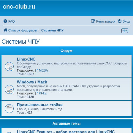
cnc-club.ru
FAQ
Регистрация
Вход
Список форумов
Системы ЧПУ
Системы ЧПУ
Форум
LinuxCNC
Обсуждение установки, настройки и использования LinuxCNC. Вопросы
по Gкоду.
Подфорум:
MESA
Темы:
1557
Windows / Mach
Mach, популярные и не очень CAD, CAM. Обсуждение и разработка
программ для управления станками.
Подфорум:
KFlop
Темы:
1120
Промышленные стойки
Fanuc, Okuma, Sinumerik и т.д.
Темы:
417
Активные темы
LinuxCNC Features - набор мастеров для LinuxCNC