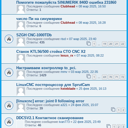
Помогите пожалуйста SINUMERIK 840D ошибка 231860
Последнее сообщение
Clubhead
«
08 мар 2025, 16:50
Ответы:
1
число Пи на синумерике
Последнее сообщение
Clubhead
«
08 мар 2025, 16:28
Ответы:
6
SZGH CNC-1000TDb
Последнее сообщение
risd
«
07 мар 2025, 23:40
Ответы:
435
1
19
20
21
22
…
Станок KTL56/500 стойка CTO CNC X2
Последнее сообщение
lexus_rx
«
07 мар 2025, 08:22
Настраиваем контроллер to_pci.
Последнее сообщение
mmv
«
03 мар 2025, 22:35
Ответы:
1429
1
69
70
71
72
…
LinuxCNC постпроцессор для SprutCam
Последнее сообщение
hxteblade
«
25 фев 2025, 16:13
[linuxcnc] error: joint 0 following error
Последнее сообщение
a321
«
24 фев 2025, 15:07
Ответы:
39
1
2
DDCSV2.1 Контактное сканирование
Последнее сообщение
ivan773
«
22 фев 2025, 23:49
Ответы:
46
1
2
3