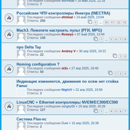
Последнее сообщение
wormball
«
16 май 2025, 12:18
Ответы:
7
Российские ЧПУ-контроллеры Инектра (INECTRA)
Последнее сообщение
ehtimal
«
14 май 2025, 13:04
Ответы:
256
1
10
11
12
13
…
Mach3. Помогите настроить пульт (РГИ, MPG)
Последнее сообщение
Rotarys
«
07 май 2025, 13:44
Ответы:
149
1
5
6
7
8
…
про Delta Tay
Последнее сообщение
Andrey V
«
30 апр 2025, 19:22
Ответы:
22
1
2
Homing configuration ?
Последнее сообщение
st2s
«
27 апр 2025, 19:40
Ответы:
50
1
2
3
Индикация изменяется, движения по осям нет стойка
Fanuc
Последнее сообщение
NightV
«
22 апр 2025, 19:58
Ответы:
2
LinuxCNC + Ethernet контроллеры NVEM/EC300/EC500
Последнее сообщение
sergey65
«
19 апр 2025, 20:26
Ответы:
127
1
4
5
6
7
…
Система Flex-nc
Последнее сообщение
Duet
«
15 апр 2025, 20:39
Ответы:
2