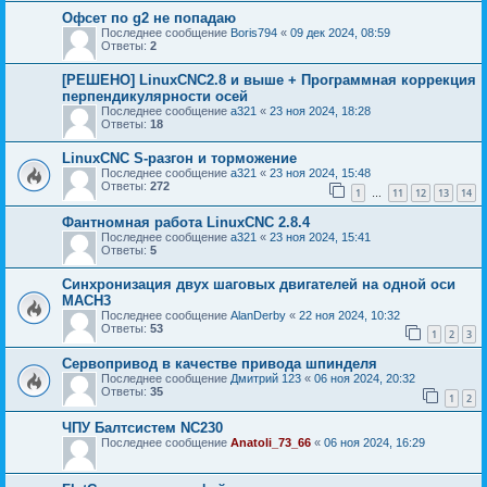
Офсет по g2 не попадаю
Последнее сообщение
Boris794
«
09 дек 2024, 08:59
Ответы:
2
[РЕШЕНО] LinuxCNC2.8 и выше + Программная коррекция
перпендикулярности осей
Последнее сообщение
a321
«
23 ноя 2024, 18:28
Ответы:
18
LinuxCNC S-разгон и торможение
Последнее сообщение
a321
«
23 ноя 2024, 15:48
Ответы:
272
1
11
12
13
14
…
Фантномная работа LinuxCNC 2.8.4
Последнее сообщение
a321
«
23 ноя 2024, 15:41
Ответы:
5
Синхронизация двух шаговых двигателей на одной оси
MACH3
Последнее сообщение
AlanDerby
«
22 ноя 2024, 10:32
Ответы:
53
1
2
3
Сервопривод в качестве привода шпинделя
Последнее сообщение
Дмитрий 123
«
06 ноя 2024, 20:32
Ответы:
35
1
2
ЧПУ Балтсистем NC230
Последнее сообщение
Anatoli_73_66
«
06 ноя 2024, 16:29