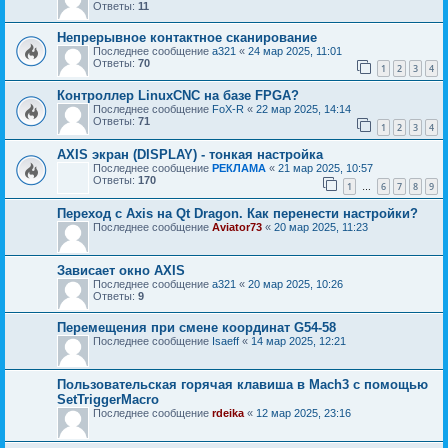
Ответы:
11
Непрерывное контактное сканирование
Последнее сообщение
a321
«
24 мар 2025, 11:01
Ответы:
70
1
2
3
4
Контроллер LinuxCNC на базе FPGA?
Последнее сообщение
FoX-R
«
22 мар 2025, 14:14
Ответы:
71
1
2
3
4
AXIS экран (DISPLAY) - тонкая настройка
Последнее сообщение
РЕКЛАМА
«
21 мар 2025, 10:57
Ответы:
170
1
6
7
8
9
…
Переход с Axis на Qt Dragon. Как перенести настройки?
Последнее сообщение
Aviator73
«
20 мар 2025, 11:23
Зависает окно AXIS
Последнее сообщение
a321
«
20 мар 2025, 10:26
Ответы:
9
Перемещения при смене координат G54-58
Последнее сообщение
Isaeff
«
14 мар 2025, 12:21
Пользовательская горячая клавиша в Mach3 с помощью
SetTriggerMacro
Последнее сообщение
rdeika
«
12 мар 2025, 23:16