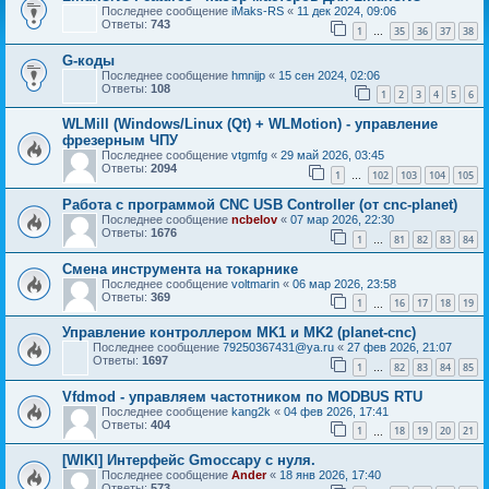
Последнее сообщение
iMaks-RS
«
11 дек 2024, 09:06
Ответы:
743
1
35
36
37
38
…
G-коды
Последнее сообщение
hmnijp
«
15 сен 2024, 02:06
Ответы:
108
1
2
3
4
5
6
WLMill (Windows/Linux (Qt) + WLMotion) - управление
фрезерным ЧПУ
Последнее сообщение
vtgmfg
«
29 май 2026, 03:45
Ответы:
2094
1
102
103
104
105
…
Работа с программой CNC USB Controller (от cnc-planet)
Последнее сообщение
ncbelov
«
07 мар 2026, 22:30
Ответы:
1676
1
81
82
83
84
…
Смена инструмента на токарнике
Последнее сообщение
voltmarin
«
06 мар 2026, 23:58
Ответы:
369
1
16
17
18
19
…
Управление контроллером MK1 и MK2 (planet-cnc)
Последнее сообщение
79250367431@ya.ru
«
27 фев 2026, 21:07
Ответы:
1697
1
82
83
84
85
…
Vfdmod - управляем частотником по MODBUS RTU
Последнее сообщение
kang2k
«
04 фев 2026, 17:41
Ответы:
404
1
18
19
20
21
…
[WIKI] Интерфейс Gmoccapy с нуля.
Последнее сообщение
Ander
«
18 янв 2026, 17:40
Ответы:
573