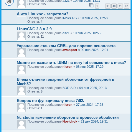
Последнее сообщение
a321
«
10 янв 2025, 13:17
Ответы:
825
1
39
40
41
42
…
А что Linuxnc - запретили?
Последнее сообщение
iMaks-RS
«
10 янв 2025, 12:58
Ответы:
4
LinuxCNC 2.8 в 2.9
Последнее сообщение
a321
«
10 янв 2025, 10:55
Ответы:
11
Управление станком GRBL для порезки пенопласта
Последнее сообщение
awanport
«
09 янв 2025, 12:01
Можно ли назначить ШИМ на ногу lot совместно с mesa?
Последнее сообщение
nicton
«
08 янв 2025, 17:29
В чем отличие токарной оболочки от фрезерной в
Mach3?
Последнее сообщение
BORIS D
«
04 янв 2025, 20:13
Ответы:
5
Вопрос по функционалу mesa 7i92.
Последнее сообщение
nicton
«
27 дек 2024, 17:28
Ответы:
1
Nc studio изменение оборотов в процессе обработки
Последнее сообщение
Novichok
«
21 дек 2024, 19:31