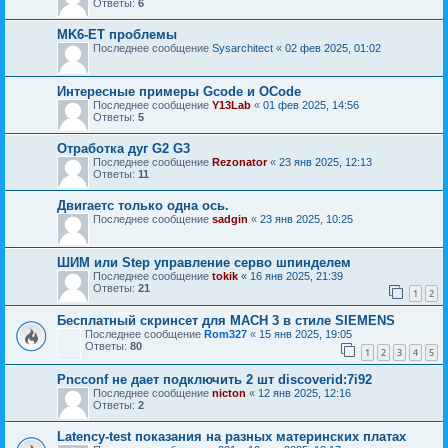
Ответы:
6
MK6-ET проблемы
Последнее сообщение
Sysarchitect
«
02 фев 2025, 01:02
Интересные примеры Gcode и OCode
Последнее сообщение
Y13Lab
«
01 фев 2025, 14:56
Ответы:
5
Отработка дуг G2 G3
Последнее сообщение
Rezonator
«
23 янв 2025, 12:13
Ответы:
11
Двигаетс только одна ось.
Последнее сообщение
sadgin
«
23 янв 2025, 10:25
ШИМ или Step управление серво шпинделем
Последнее сообщение
tokik
«
16 янв 2025, 21:39
Ответы:
21
1
2
Бесплатный скринсет для MACH 3 в стиле SIEMENS
Последнее сообщение
Rom327
«
15 янв 2025, 19:05
Ответы:
80
1
2
3
4
5
Pncconf не дает подключить 2 шт discoverid:7i92
Последнее сообщение
nicton
«
12 янв 2025, 12:16
Ответы:
2
Latency-test показания на разных материнских платах