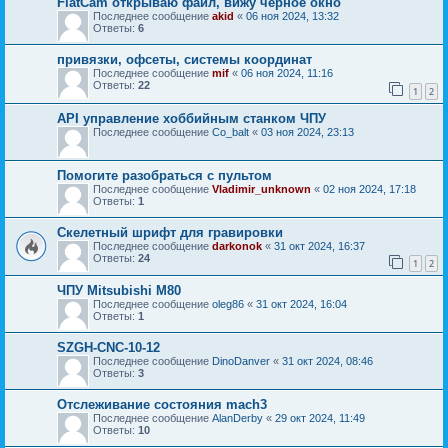
FlatCam открываю файл, вижу черное окно
Последнее сообщение
akid
«
06 ноя 2024, 13:32
Ответы:
6
привязки, офсеты, системы координат
Последнее сообщение
mif
«
06 ноя 2024, 11:16
Ответы:
22
1
2
API управление хоббийным станком ЧПУ
Последнее сообщение
Co_balt
«
03 ноя 2024, 23:13
Помогите разобраться с пультом
Последнее сообщение
Vladimir_unknown
«
02 ноя 2024, 17:18
Ответы:
1
Скелетный шрифт для гравировки
Последнее сообщение
darkonok
«
31 окт 2024, 16:37
Ответы:
24
1
2
ЧПУ Mitsubishi M80
Последнее сообщение
oleg86
«
31 окт 2024, 16:04
Ответы:
1
SZGH-CNC-10-12
Последнее сообщение
DinoDanver
«
31 окт 2024, 08:46
Ответы:
3
Отслеживание состояния mach3
Последнее сообщение
AlanDerby
«
29 окт 2024, 11:49
Ответы:
10