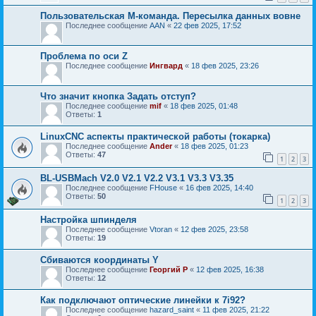
Пользовательская M-команда. Пересылка данных вовне
Последнее сообщение
AAN
«
22 фев 2025, 17:52
Проблема по оси Z
Последнее сообщение
Ингвард
«
18 фев 2025, 23:26
Что значит кнопка Задать отступ?
Последнее сообщение
mif
«
18 фев 2025, 01:48
Ответы:
1
LinuxCNC аспекты практической работы (токарка)
Последнее сообщение
Ander
«
18 фев 2025, 01:23
Ответы:
47
1
2
3
BL-USBMach V2.0 V2.1 V2.2 V3.1 V3.3 V3.35
Последнее сообщение
FHouse
«
16 фев 2025, 14:40
Ответы:
50
1
2
3
Настройка шпинделя
Последнее сообщение
Vtoran
«
12 фев 2025, 23:58
Ответы:
19
Сбиваются координаты Y
Последнее сообщение
Георгий Р
«
12 фев 2025, 16:38
Ответы:
12
Как подключают оптические линейки к 7i92?
Последнее сообщение
hazard_saint
«
11 фев 2025, 21:22