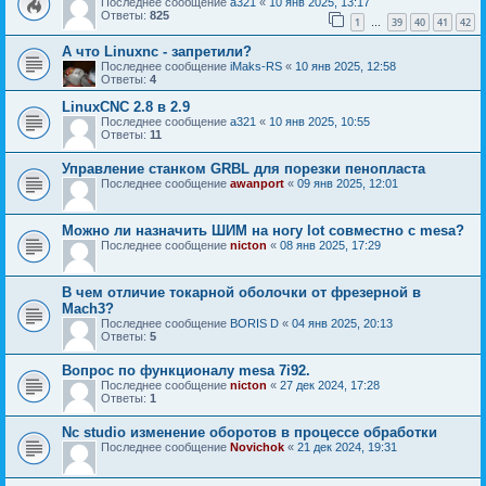
Последнее сообщение
a321
«
10 янв 2025, 13:17
Ответы:
825
1
39
40
41
42
…
А что Linuxnc - запретили?
Последнее сообщение
iMaks-RS
«
10 янв 2025, 12:58
Ответы:
4
LinuxCNC 2.8 в 2.9
Последнее сообщение
a321
«
10 янв 2025, 10:55
Ответы:
11
Управление станком GRBL для порезки пенопласта
Последнее сообщение
awanport
«
09 янв 2025, 12:01
Можно ли назначить ШИМ на ногу lot совместно с mesa?
Последнее сообщение
nicton
«
08 янв 2025, 17:29
В чем отличие токарной оболочки от фрезерной в
Mach3?
Последнее сообщение
BORIS D
«
04 янв 2025, 20:13
Ответы:
5
Вопрос по функционалу mesa 7i92.
Последнее сообщение
nicton
«
27 дек 2024, 17:28
Ответы:
1
Nc studio изменение оборотов в процессе обработки
Последнее сообщение
Novichok
«
21 дек 2024, 19:31