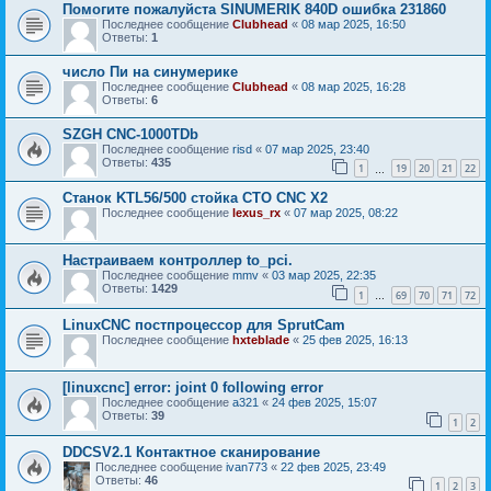
Помогите пожалуйста SINUMERIK 840D ошибка 231860
Последнее сообщение
Clubhead
«
08 мар 2025, 16:50
Ответы:
1
число Пи на синумерике
Последнее сообщение
Clubhead
«
08 мар 2025, 16:28
Ответы:
6
SZGH CNC-1000TDb
Последнее сообщение
risd
«
07 мар 2025, 23:40
Ответы:
435
1
19
20
21
22
…
Станок KTL56/500 стойка CTO CNC X2
Последнее сообщение
lexus_rx
«
07 мар 2025, 08:22
Настраиваем контроллер to_pci.
Последнее сообщение
mmv
«
03 мар 2025, 22:35
Ответы:
1429
1
69
70
71
72
…
LinuxCNC постпроцессор для SprutCam
Последнее сообщение
hxteblade
«
25 фев 2025, 16:13
[linuxcnc] error: joint 0 following error
Последнее сообщение
a321
«
24 фев 2025, 15:07
Ответы:
39
1
2
DDCSV2.1 Контактное сканирование
Последнее сообщение
ivan773
«
22 фев 2025, 23:49
Ответы:
46
1
2
3