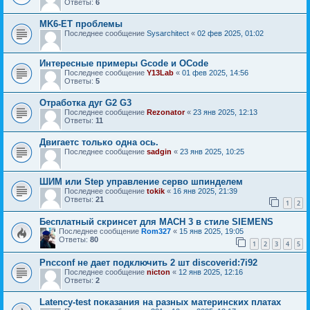
Ответы:
6
MK6-ET проблемы
Последнее сообщение
Sysarchitect
«
02 фев 2025, 01:02
Интересные примеры Gcode и OCode
Последнее сообщение
Y13Lab
«
01 фев 2025, 14:56
Ответы:
5
Отработка дуг G2 G3
Последнее сообщение
Rezonator
«
23 янв 2025, 12:13
Ответы:
11
Двигаетс только одна ось.
Последнее сообщение
sadgin
«
23 янв 2025, 10:25
ШИМ или Step управление серво шпинделем
Последнее сообщение
tokik
«
16 янв 2025, 21:39
Ответы:
21
1
2
Бесплатный скринсет для MACH 3 в стиле SIEMENS
Последнее сообщение
Rom327
«
15 янв 2025, 19:05
Ответы:
80
1
2
3
4
5
Pncconf не дает подключить 2 шт discoverid:7i92
Последнее сообщение
nicton
«
12 янв 2025, 12:16
Ответы:
2
Latency-test показания на разных материнских платах