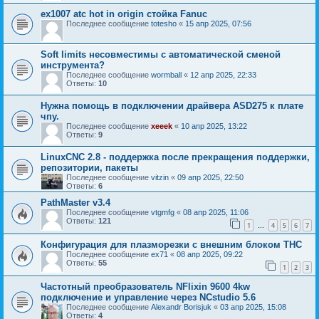
ex1007 atc hot in origin стойка Fanuc
Последнее сообщение
totesho
«
15 апр 2025, 07:56
Soft limits несовместимы с автоматической сменой
инструмента?
Последнее сообщение
wormball
«
12 апр 2025, 22:33
Ответы:
10
Нужна помощь в подключении драйвера ASD275 к плате
чпу.
Последнее сообщение
xeeek
«
10 апр 2025, 13:22
Ответы:
9
LinuxCNC 2.8 - поддержка после прекращения поддержки,
репозитории, пакеты
Последнее сообщение
vitzin
«
09 апр 2025, 22:50
Ответы:
6
PathMaster v3.4
Последнее сообщение
vtgmfg
«
08 апр 2025, 11:06
Ответы:
121
1
4
5
6
7
…
Конфигурация для плазморезки с внешним блоком THC
Последнее сообщение
ex71
«
08 апр 2025, 09:22
Ответы:
55
1
2
3
Частотный преобразователь NFlixin 9600 4kw
подключение и управление через NCstudio 5.6
Последнее сообщение
Alexandr Borisjuk
«
03 апр 2025, 15:08
Ответы:
4