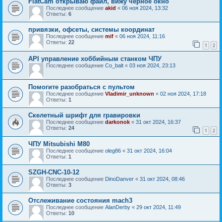
FlatCam открываю файл, вижу черное окно
Последнее сообщение
akid
«
06 ноя 2024, 13:32
Ответы:
6
привязки, офсеты, системы координат
Последнее сообщение
mif
«
06 ноя 2024, 11:16
Ответы:
22
1
2
API управление хоббийным станком ЧПУ
Последнее сообщение
Co_balt
«
03 ноя 2024, 23:13
Помогите разобраться с пультом
Последнее сообщение
Vladimir_unknown
«
02 ноя 2024, 17:18
Ответы:
1
Скелетный шрифт для гравировки
Последнее сообщение
darkonok
«
31 окт 2024, 16:37
Ответы:
24
1
2
ЧПУ Mitsubishi M80
Последнее сообщение
oleg86
«
31 окт 2024, 16:04
Ответы:
1
SZGH-CNC-10-12
Последнее сообщение
DinoDanver
«
31 окт 2024, 08:46
Ответы:
3
Отслеживание состояния mach3
Последнее сообщение
AlanDerby
«
29 окт 2024, 11:49
Ответы:
10