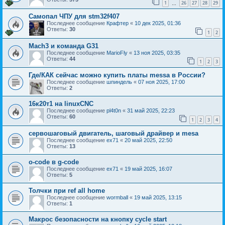
1
26
27
28
29
…
Самопал ЧПУ для stm32f407
Последнее сообщение
Крафтер
«
10 дек 2025, 01:36
Ответы:
30
1
2
Mach3 и команда G31
Последнее сообщение
MarioFly
«
13 ноя 2025, 03:35
Ответы:
44
1
2
3
Где/КАК сейчас можно купить платы messa в России?
Последнее сообщение
шпиндель
«
07 ноя 2025, 17:00
Ответы:
2
16к20т1 на linuxCNC
Последнее сообщение
pl4t0n
«
31 май 2025, 22:23
Ответы:
60
1
2
3
4
сервошаговый двигатель, шаговый драйвер и mesa
Последнее сообщение
ex71
«
20 май 2025, 22:50
Ответы:
13
o-code в g-code
Последнее сообщение
ex71
«
19 май 2025, 16:07
Ответы:
5
Толчки при ref all home
Последнее сообщение
wormball
«
19 май 2025, 13:15
Ответы:
1
Макрос безопасности на кнопку cycle start