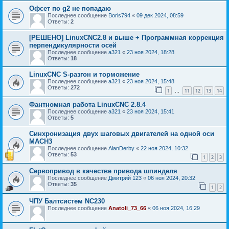
Офсет по g2 не попадаю
Последнее сообщение
Boris794
«
09 дек 2024, 08:59
Ответы:
2
[РЕШЕНО] LinuxCNC2.8 и выше + Программная коррекция
перпендикулярности осей
Последнее сообщение
a321
«
23 ноя 2024, 18:28
Ответы:
18
LinuxCNC S-разгон и торможение
Последнее сообщение
a321
«
23 ноя 2024, 15:48
Ответы:
272
1
11
12
13
14
…
Фантномная работа LinuxCNC 2.8.4
Последнее сообщение
a321
«
23 ноя 2024, 15:41
Ответы:
5
Синхронизация двух шаговых двигателей на одной оси
MACH3
Последнее сообщение
AlanDerby
«
22 ноя 2024, 10:32
Ответы:
53
1
2
3
Сервопривод в качестве привода шпинделя
Последнее сообщение
Дмитрий 123
«
06 ноя 2024, 20:32
Ответы:
35
1
2
ЧПУ Балтсистем NC230
Последнее сообщение
Anatoli_73_66
«
06 ноя 2024, 16:29