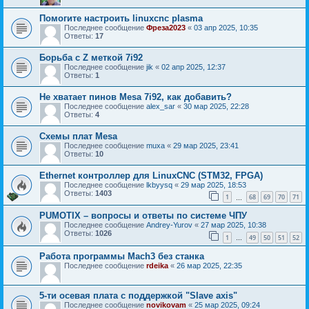
Помогите настроить linuxcnc plasma
Последнее сообщение
Фреза2023
«
03 апр 2025, 10:35
Ответы:
17
Борьба с Z меткой 7i92
Последнее сообщение
jik
«
02 апр 2025, 12:37
Ответы:
1
Не хватает пинов Mesa 7i92, как добавить?
Последнее сообщение
alex_sar
«
30 мар 2025, 22:28
Ответы:
4
Схемы плат Mesa
Последнее сообщение
muxa
«
29 мар 2025, 23:41
Ответы:
10
Ethernet контроллер для LinuxCNC (STM32, FPGA)
Последнее сообщение
lkbyysq
«
29 мар 2025, 18:53
Ответы:
1403
1
68
69
70
71
…
PUMOTIX – вопросы и ответы по системе ЧПУ
Последнее сообщение
Andrey-Yurov
«
27 мар 2025, 10:38
Ответы:
1026
1
49
50
51
52
…
Работа программы Mach3 без станка
Последнее сообщение
rdeika
«
26 мар 2025, 22:35
5-ти осевая плата с поддержкой "Slave axis"
Последнее сообщение
novikovam
«
25 мар 2025, 09:24