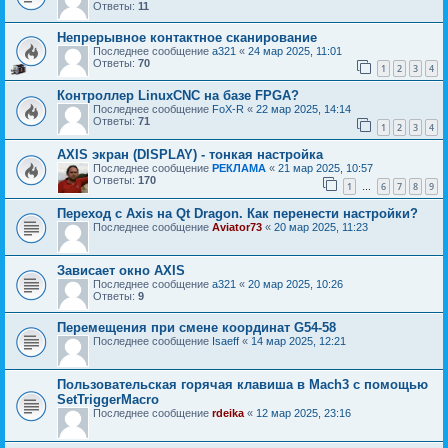
Ответы:
11
Непрерывное контактное сканирование
Последнее сообщение
a321
«
24 мар 2025, 11:01
Ответы:
70
1
2
3
4
Контроллер LinuxCNC на базе FPGA?
Последнее сообщение
FoX-R
«
22 мар 2025, 14:14
Ответы:
71
1
2
3
4
AXIS экран (DISPLAY) - тонкая настройка
Последнее сообщение
РЕКЛАМА
«
21 мар 2025, 10:57
Ответы:
170
1
6
7
8
9
…
Переход с Axis на Qt Dragon. Как перенести настройки?
Последнее сообщение
Aviator73
«
20 мар 2025, 11:23
Зависает окно AXIS
Последнее сообщение
a321
«
20 мар 2025, 10:26
Ответы:
9
Перемещения при смене координат G54-58
Последнее сообщение
Isaeff
«
14 мар 2025, 12:21
Пользовательская горячая клавиша в Mach3 с помощью
SetTriggerMacro
Последнее сообщение
rdeika
«
12 мар 2025, 23:16