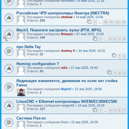
Последнее сообщение
wormball
«
16 май 2025, 12:18
Ответы:
7
Российские ЧПУ-контроллеры Инектра (INECTRA)
Последнее сообщение
ehtimal
«
14 май 2025, 13:04
Ответы:
256
1
10
11
12
13
…
Mach3. Помогите настроить пульт (РГИ, MPG)
Последнее сообщение
Rotarys
«
07 май 2025, 13:44
Ответы:
149
1
5
6
7
8
…
про Delta Tay
Последнее сообщение
Andrey V
«
30 апр 2025, 19:22
Ответы:
22
1
2
Homing configuration ?
Последнее сообщение
st2s
«
27 апр 2025, 19:40
Ответы:
50
1
2
3
Индикация изменяется, движения по осям нет стойка
Fanuc
Последнее сообщение
NightV
«
22 апр 2025, 19:58
Ответы:
2
LinuxCNC + Ethernet контроллеры NVEM/EC300/EC500
Последнее сообщение
sergey65
«
19 апр 2025, 20:26
Ответы:
127
1
4
5
6
7
…
Система Flex-nc
Последнее сообщение
Duet
«
15 апр 2025, 20:39
Ответы:
2