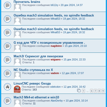
Прочитать brains
Последнее сообщение
b612q
«
20 дек 2024, 14:37
Ошибка mach3 simulation feeds, no spindle feedback
Последнее сообщение
MihailS3
«
19 дек 2024, 18:32
Ошибка mach3 simulation feeds, no spindle feedback
Последнее сообщение
MihailS3
«
19 дек 2024, 18:32
G код для ЧПУ с позиционным управлением .
Последнее сообщение
nagibinn
«
15 дек 2024, 23:10
Mach3/ Скринсет для пенорезки
Последнее сообщение
wigaero
«
15 дек 2024, 22:33
Ответы:
1
NC Studio ступенька по X
Последнее сообщение
vadem
«
12 дек 2024, 17:07
LinuxCNC реверс Gкода
Последнее сообщение
odekolon
«
12 дек 2024, 16:42
Ответы:
163
1
6
7
8
9
…
Mach3 Mk4-et ethernet и win10
Последнее сообщение
AlanDerby
«
10 дек 2024, 10:14
Ответы:
11