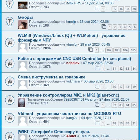
Последнее сообщение
iMaks-RS
«
11 дек 2024, 09:06
Ответы:
743
1
35
36
37
38
…
G-коды
Последнее сообщение
hmnijp
«
15 сен 2024, 02:06
Ответы:
108
1
2
3
4
5
6
WLMill (Windows/Linux (Qt) + WLMotion) - управление
фрезерным ЧПУ
Последнее сообщение
vtgmfg
«
29 май 2026, 03:45
Ответы:
2094
1
102
103
104
105
…
Работа с программой CNC USB Controller (от cnc-planet)
Последнее сообщение
ncbelov
«
07 мар 2026, 22:30
Ответы:
1676
1
81
82
83
84
…
Смена инструмента на токарнике
Последнее сообщение
voltmarin
«
06 мар 2026, 23:58
Ответы:
369
1
16
17
18
19
…
Управление контроллером MK1 и MK2 (planet-cnc)
Последнее сообщение
79250367431@ya.ru
«
27 фев 2026, 21:07
Ответы:
1697
1
82
83
84
85
…
Vfdmod - управляем частотником по MODBUS RTU
Последнее сообщение
kang2k
«
04 фев 2026, 17:41
Ответы:
404
1
18
19
20
21
…
[WIKI] Интерфейс Gmoccapy с нуля.
Последнее сообщение
Ander
«
18 янв 2026, 17:40
Ответы:
573