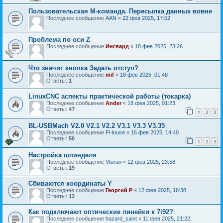
Пользовательская M-команда. Пересылка данных вовне
Последнее сообщение
AAN
«
22 фев 2025, 17:52
Проблема по оси Z
Последнее сообщение
Ингвард
«
18 фев 2025, 23:26
Что значит кнопка Задать отступ?
Последнее сообщение
mif
«
18 фев 2025, 01:48
Ответы:
1
LinuxCNC аспекты практической работы (токарка)
Последнее сообщение
Ander
«
18 фев 2025, 01:23
Ответы:
47
1
2
3
BL-USBMach V2.0 V2.1 V2.2 V3.1 V3.3 V3.35
Последнее сообщение
FHouse
«
16 фев 2025, 14:40
Ответы:
50
1
2
3
Настройка шпинделя
Последнее сообщение
Vtoran
«
12 фев 2025, 23:58
Ответы:
19
Сбиваются координаты Y
Последнее сообщение
Георгий Р
«
12 фев 2025, 16:38
Ответы:
12
Как подключают оптические линейки к 7i92?
Последнее сообщение
hazard_saint
«
11 фев 2025, 21:22