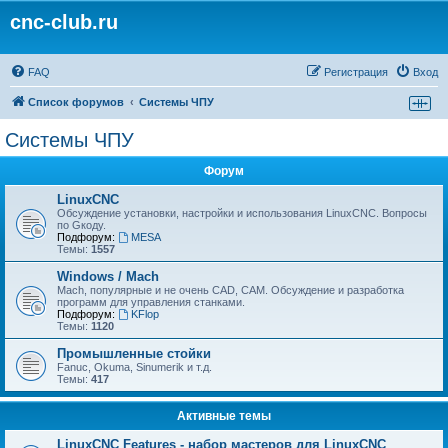
cnc-club.ru
FAQ
Регистрация
Вход
Список форумов
Системы ЧПУ
Системы ЧПУ
Форум
LinuxCNC
Обсуждение установки, настройки и использования LinuxCNC. Вопросы
по Gкоду.
Подфорум:
MESA
Темы:
1557
Windows / Mach
Mach, популярные и не очень CAD, CAM. Обсуждение и разработка
программ для управления станками.
Подфорум:
KFlop
Темы:
1120
Промышленные стойки
Fanuc, Okuma, Sinumerik и т.д.
Темы:
417
Активные темы
LinuxCNC Features - набор мастеров для LinuxCNC