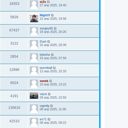
st2s
18353
27 апр 2025, 19:40
NightV
5828
22 апр 2025, 19:58
sergey65
67437
19 апр 2025, 20:26
Duet
3122
15 апр 2025, 20:39
totesho
2854
15 апр 2025, 07:56
wormball
12896
12 апр 2025, 22:33
xeeek
6024
10 апр 2025, 13:22
vitzin
4191
09 апр 2025, 22:50
vtgmfg
130616
08 апр 2025, 11:06
ex71
42510
08 апр 2025, 09:22