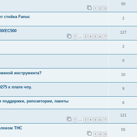
50
1
2
3
т стойка Fanuc
2
00/EC500
127
1
3
4
5
6
7
…
2
0
 сменой инструмента?
10
75 к плате чпу.
9
я поддержки, репозитории, пакеты
6
121
1
3
4
5
6
7
…
блоком THC
55
1
2
3