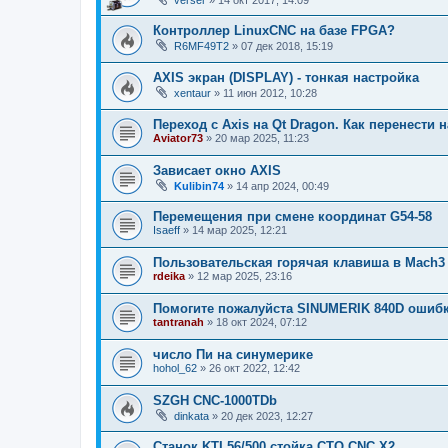
Контроллер LinuxCNC на базе FPGA?
R6MF49T2
»
07 дек 2018, 15:19
AXIS экран (DISPLAY) - тонкая настройка
xentaur
»
11 июн 2012, 10:28
Переход с Axis на Qt Dragon. Как перенести 
Aviator73
»
20 мар 2025, 11:23
Зависает окно AXIS
Kulibin74
»
14 апр 2024, 00:49
Перемещения при смене координат G54-58
Isaeff
»
14 мар 2025, 12:21
Пользовательская горячая клавиша в Mach3
rdeika
»
12 мар 2025, 23:16
Помогите пожалуйста SINUMERIK 840D ошибк
tantranah
»
18 окт 2024, 07:12
число Пи на синумерике
hohol_62
»
26 окт 2022, 12:42
SZGH CNC-1000TDb
dinkata
»
20 дек 2023, 12:27
Станок KTL56/500 стойка CTO CNC X2