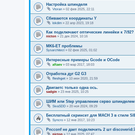
Настройка шпинделя
Vtoran
»
02 фев 2025, 22:11
Сбиваются координаты Y
lokdim
»
22 апр 2023, 19:18
Как подключают оптические линейки к 7i92?
nicton
»
21 дек 2024, 10:16
MK6-ET проблемы
Sysarchitect
»
02 фев 2025, 01:02
Интересные примеры Gcode и OCode
aftaev
»
03 мар 2017, 18:03
Отработка дуг G2 G3
fleshget
»
10 июн 2020, 21:59
Двигаетс только одна ось.
sadgin
»
23 янв 2025, 10:25
ШИМ или Step управление серво шпинделем
SivaSDD
»
20 ноя 2024, 09:29
Бесплатный скринсет для MACH 3 в стиле S
Syncro
»
12 янв 2017, 10:23
Pncconf не дает подключить 2 шт discoverid:7
nicton
»
12 янв 2025, 07:47