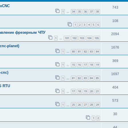
uxCNC
743
1
34
35
36
37
38
…
108
1
2
3
4
5
6
правление фрезерным ЧПУ
2094
1
101
102
103
104
105
…
nc-planet)
1676
1
80
81
82
83
84
…
369
1
15
16
17
18
19
…
-cnc)
1697
1
81
82
83
84
85
…
S RTU
404
1
17
18
19
20
21
…
573
1
25
26
27
28
29
…
30
1
2
44