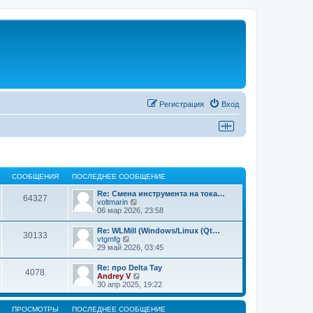
Регистрация
Вход
СООБЩЕНИЯ
ПОСЛЕДНЕЕ СООБЩЕНИЕ
Re: Смена инструмента на тока…
64327
П
voltmarin
е
06 мар 2026, 23:58
р
е
Re: WLMill (Windows/Linux (Qt…
30133
й
П
vtgmfg
т
е
29 май 2026, 03:45
и
р
к
е
Re: про Delta Tay
п
4078
й
П
Andrey V
о
т
е
30 апр 2025, 19:22
с
и
р
л
к
е
е
п
й
ПРОСМОТРЫ
ПОСЛЕДНЕЕ СООБЩЕНИЕ
д