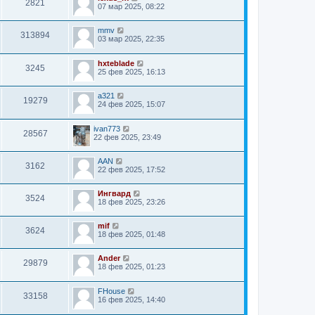
2821
07 мар 2025, 08:22
mmv
313894
03 мар 2025, 22:35
hxteblade
3245
25 фев 2025, 16:13
a321
19279
24 фев 2025, 15:07
ivan773
28567
22 фев 2025, 23:49
AAN
3162
22 фев 2025, 17:52
Ингвард
3524
18 фев 2025, 23:26
mif
3624
18 фев 2025, 01:48
Ander
29879
18 фев 2025, 01:23
FHouse
33158
16 фев 2025, 14:40