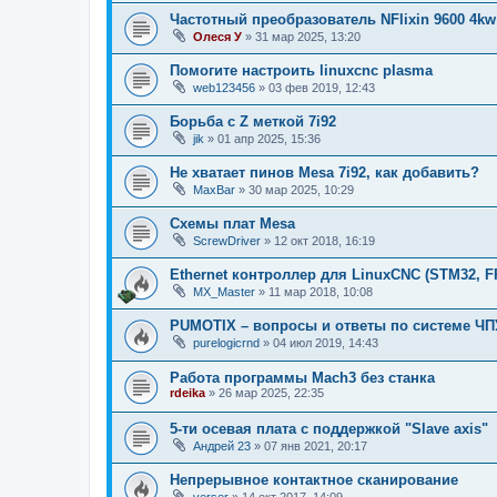
Частотный преобразователь NFlixin 9600 4kw
Олеся У
»
31 мар 2025, 13:20
Помогите настроить linuxcnc plasma
web123456
»
03 фев 2019, 12:43
Борьба с Z меткой 7i92
jik
»
01 апр 2025, 15:36
Не хватает пинов Mesa 7i92, как добавить?
MaxBar
»
30 мар 2025, 10:29
Схемы плат Mesa
ScrewDriver
»
12 окт 2018, 16:19
Ethernet контроллер для LinuxCNC (STM32, 
MX_Master
»
11 мар 2018, 10:08
PUMOTIX – вопросы и ответы по системе ЧП
purelogicrnd
»
04 июл 2019, 14:43
Работа программы Mach3 без станка
rdeika
»
26 мар 2025, 22:35
5-ти осевая плата с поддержкой "Slave axis"
Андрей 23
»
07 янв 2021, 20:17
Непрерывное контактное сканирование
verser
»
14 окт 2017, 14:09