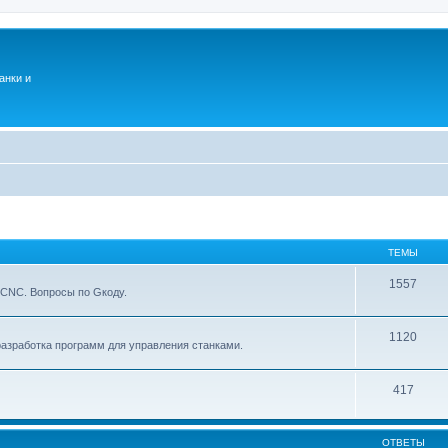
анки и
ТЕМЫ
1557
xCNC. Вопросы по Gкоду.
1120
азработка программ для управления станками.
417
ОТВЕТЫ