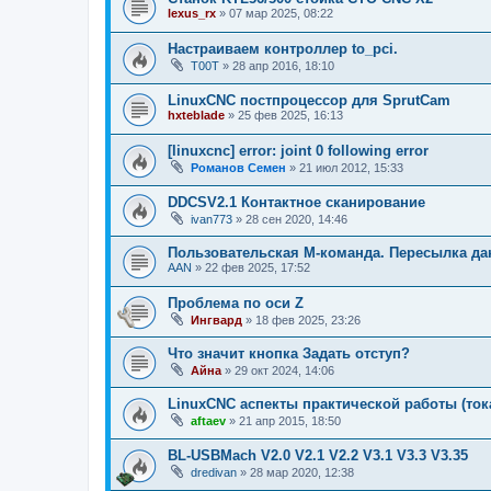
lexus_rx
»
07 мар 2025, 08:22
Настраиваем контроллер to_pci.
T00T
»
28 апр 2016, 18:10
LinuxCNC постпроцессор для SprutCam
hxteblade
»
25 фев 2025, 16:13
[linuxcnc] error: joint 0 following error
Романов Семен
»
21 июл 2012, 15:33
DDCSV2.1 Контактное сканирование
ivan773
»
28 сен 2020, 14:46
Пользовательская M-команда. Пересылка д
AAN
»
22 фев 2025, 17:52
Проблема по оси Z
Ингвард
»
18 фев 2025, 23:26
Что значит кнопка Задать отступ?
Айна
»
29 окт 2024, 14:06
LinuxCNC аспекты практической работы (ток
aftaev
»
21 апр 2015, 18:50
BL-USBMach V2.0 V2.1 V2.2 V3.1 V3.3 V3.35
dredivan
»
28 мар 2020, 12:38