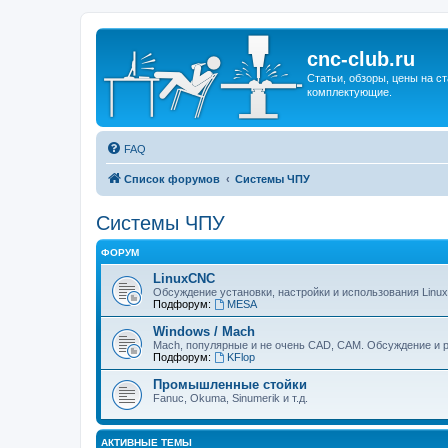
cnc-club.ru
Статьи, обзоры, цены на ст
комплектующие.
FAQ
Список форумов
Системы ЧПУ
Системы ЧПУ
ФОРУМ
LinuxCNC
Обсуждение установки, настройки и использования Linu
Подфорум:
MESA
Windows / Mach
Mach, популярные и не очень CAD, CAM. Обсуждение и р
Подфорум:
KFlop
Промышленные стойки
Fanuc, Okuma, Sinumerik и т.д.
АКТИВНЫЕ ТЕМЫ