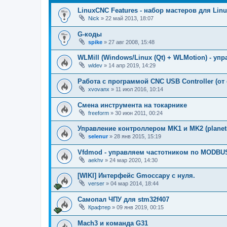
LinuxCNC Features - набор мастеров для Lin
Nick
»
22 май 2013, 18:07
G-коды
spike
»
27 авг 2008, 15:48
WLMill (Windows/Linux (Qt) + WLMotion) - у
wldev
»
14 апр 2019, 14:29
Работа с программой CNC USB Controller (от c
xvovanx
»
11 июл 2016, 10:14
Смена инструмента на токарнике
freeform
»
30 июн 2011, 00:24
Управление контроллером MK1 и MK2 (planet
selenur
»
28 янв 2015, 15:19
Vfdmod - управляем частотником по MODBU
aekhv
»
24 мар 2020, 14:30
[WIKI] Интерфейс Gmoccapy с нуля.
verser
»
04 мар 2014, 18:44
Самопал ЧПУ для stm32f407
Крафтер
»
09 янв 2019, 00:15
Mach3 и команда G31