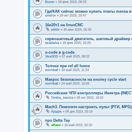
Buster
»
18 фев 2019, 08:33
Где/КАК сейчас можно купить платы messa в
umerov
»
29 окт 2025, 16:47
16к20т1 на linuxCNC
pl4t0n
»
30 июн 2024, 05:33
сервошаговый двигатель, шаговый драйвер 
tarabarka
»
18 фев 2025, 10:20
o-code в g-code
SivaSDD
»
07 май 2025, 08:22
Толчки при ref all home
wormball
»
18 май 2025, 11:54
Макрос безопасности на кнопку cycle start
wormball
»
24 май 2024, 16:56
Российские ЧПУ-контроллеры Инектра (INEC
Dmitriy_Inectra
»
28 окт 2022, 19:02
Mach3. Помогите настроить пульт (РГИ, MPG)
Курдль
»
08 дек 2023, 20:19
про Delta Tay
aftaev
»
16 май 2015, 02:25