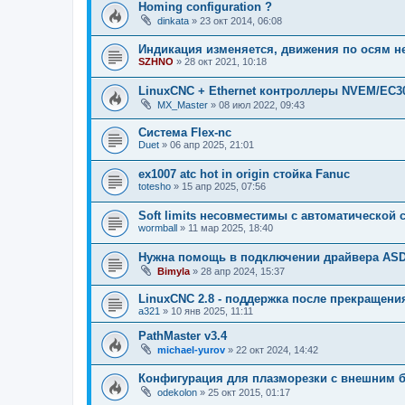
Homing configuration ?
dinkata
»
23 окт 2014, 06:08
Индикация изменяется, движения по осям не
SZHNO
»
28 окт 2021, 10:18
LinuxCNC + Ethernet контроллеры NVEM/EC3
MX_Master
»
08 июл 2022, 09:43
Система Flex-nc
Duet
»
06 апр 2025, 21:01
ex1007 atc hot in origin стойка Fanuc
totesho
»
15 апр 2025, 07:56
Soft limits несовместимы с автоматической
wormball
»
11 мар 2025, 18:40
Нужна помощь в подключении драйвера ASD2
Bimyla
»
28 апр 2024, 15:37
LinuxCNC 2.8 - поддержка после прекращени
a321
»
10 янв 2025, 11:11
PathMaster v3.4
michael-yurov
»
22 окт 2024, 14:42
Конфигурация для плазморезки с внешним 
odekolon
»
25 окт 2015, 01:17