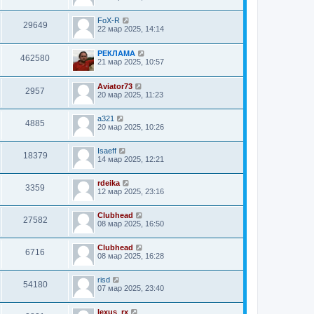
FoX-R
29649
22 мар 2025, 14:14
РЕКЛАМА
462580
21 мар 2025, 10:57
Aviator73
2957
20 мар 2025, 11:23
a321
4885
20 мар 2025, 10:26
Isaeff
18379
14 мар 2025, 12:21
rdeika
3359
12 мар 2025, 23:16
Clubhead
27582
08 мар 2025, 16:50
Clubhead
6716
08 мар 2025, 16:28
risd
54180
07 мар 2025, 23:40
lexus_rx