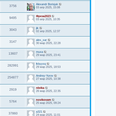
Alexandr Borisjuk
3756
03 апр 2025, 15:08
Фреза2023
9495
03 апр 2025, 10:35
jik
3043
02 апр 2025, 12:37
alex_sar
3147
30 мар 2025, 22:28
muxa
13607
29 мар 2025, 23:41
lkbyysq
282991
29 мар 2025, 18:53
Andrey-Yurov
254877
27 мар 2025, 10:38
rdeika
2919
26 мар 2025, 22:35
novikovam
5764
25 мар 2025, 09:24
a321
37860
24 мар 2025, 11:01