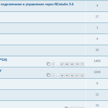
 подключение и управление через NCstudio 5.6
4
17
1
4
10
FPGA)
1403
1
67
68
69
70
71
…
У
1026
1
48
49
50
51
52
…
0
11
70