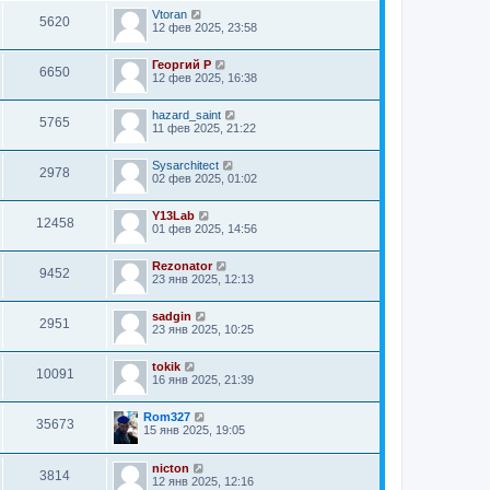
Vtoran
5620
12 фев 2025, 23:58
Георгий Р
6650
12 фев 2025, 16:38
hazard_saint
5765
11 фев 2025, 21:22
Sysarchitect
2978
02 фев 2025, 01:02
Y13Lab
12458
01 фев 2025, 14:56
Rezonator
9452
23 янв 2025, 12:13
sadgin
2951
23 янв 2025, 10:25
tokik
10091
16 янв 2025, 21:39
Rom327
35673
15 янв 2025, 19:05
nicton
3814
12 янв 2025, 12:16