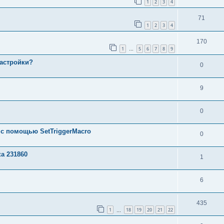
1
2
3
4
71
1
2
3
4
170
1
5
6
7
8
9
…
настройки?
0
9
0
 с помощью SetTriggerMacro
0
а 231860
1
6
435
1
18
19
20
21
22
…