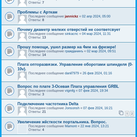
Ответы:
7
Проблемы с Арткам
Последнее сообщение
jannickz
«
02 апр 2024, 05:00
Ответы:
8
Почему диаметр мелких отверстий не соответсвует
Последнее сообщение
sinkacnc
«
04 мар 2024, 11:31
Ответы:
13
Прошу помощи, ушел размер на 4мм на фрезере!
Последнее сообщение
гражданинъ
«
02 мар 2024, 09:51
Ответы:
14
Плата опторазвязки. Управление оборотами шпинделя (0-
10v).
Последнее сообщение
danil7979
«
26 фев 2024, 01:16
Вопрос по плате 3-Осевая Плата управления GRBL
Последнее сообщение
vtgmfg
«
07 фев 2024, 19:34
Ответы:
3
Подключение частотника Delta
Последнее сообщение
Jonsonsh
«
07 фев 2024, 16:21
Ответы:
21
1
2
Увеличение жёсткости портальника. Вопрос.
Последнее сообщение
Mamont
«
22 янв 2024, 13:21
Ответы:
4