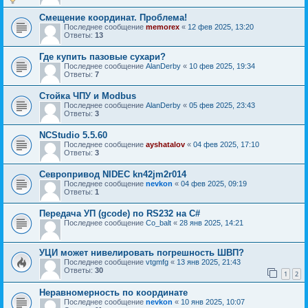
Смещение координат. Проблема!
Последнее сообщение
memorex
«
12 фев 2025, 13:20
Ответы:
13
Где купить пазовые сухари?
Последнее сообщение
AlanDerby
«
10 фев 2025, 19:34
Ответы:
7
Стойка ЧПУ и Modbus
Последнее сообщение
AlanDerby
«
05 фев 2025, 23:43
Ответы:
3
NCStudio 5.5.60
Последнее сообщение
ayshatalov
«
04 фев 2025, 17:10
Ответы:
3
Севропривод NIDEC kn42jm2r014
Последнее сообщение
nevkon
«
04 фев 2025, 09:19
Ответы:
1
Передача УП (gcode) по RS232 на C#
Последнее сообщение
Co_balt
«
28 янв 2025, 14:21
УЦИ может нивелировать погрешность ШВП?
Последнее сообщение
vtgmfg
«
13 янв 2025, 21:43
Ответы:
30
1
2
Неравномерность по координате
Последнее сообщение
nevkon
«
10 янв 2025, 10:07