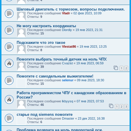
Шаговый двигатель с тормозом, вопросы подключения.
Последнее сообщение
Vladr
«
02 фев 2023, 10:09
Ответы:
9
Не могу настроить координаты
Последнее сообщение
Diordiy
«
19 янв 2023, 21:31
Ответы:
15
Подскажите что это такое
Последнее сообщение
Vlestat86
«
19 янв 2023, 13:25
Ответы:
8
Помогите выбрать точный датчик на ноль ЧПУ.
Последнее сообщение
Cvazist
«
19 янв 2023, 06:59
Ответы:
39
1
2
Помогите с самодельным выжигателем!
Последнее сообщение
selenur
«
09 янв 2023, 18:30
Ответы:
15
Работа программистом ЧПУ с канадским образованием в
России?
Последнее сообщение
lkbyysq
«
07 янв 2023, 07:53
Ответы:
46
1
2
3
старье под siemens помогите
Последнее сообщение
Dmaster
«
23 дек 2022, 16:38
Ответы:
6
Проблема возврата на ноль поворотной оси.