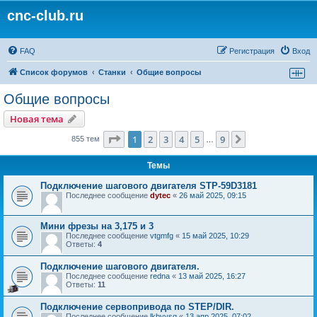
cnc-club.ru
FAQ
Регистрация
Вход
Список форумов
Станки
Общие вопросы
Общие вопросы
Новая тема
Страница
1
из
9
1
2
3
4
5
9
След.
855 тем
…
Темы
Подключение шагового двигателя STP-59D3181
Последнее сообщение
dytec
«
26 май 2025, 09:15
Мини фрезы на 3,175 и 3
Последнее сообщение
vtgmfg
«
15 май 2025, 10:29
Ответы:
4
Подключение шагового двигателя.
Последнее сообщение
redna
«
13 май 2025, 16:27
Ответы:
11
Подключение сервопривода по STEP/DIR.
Последнее сообщение
lkbyysq
«
13 апр 2025, 07:02