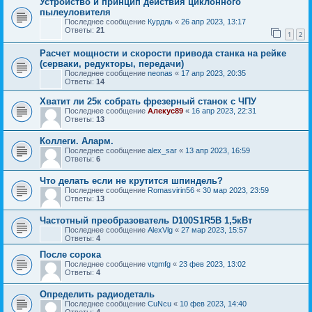
Устройство и принцип действия циклонного
пылеуловителя
Последнее сообщение
Курдль
«
26 апр 2023, 13:17
Ответы:
21
1
2
Расчет мощности и скорости привода станка на рейке
(серваки, редукторы, передачи)
Последнее сообщение
neonas
«
17 апр 2023, 20:35
Ответы:
14
Хватит ли 25к собрать фрезерный станок с ЧПУ
Последнее сообщение
Алекус89
«
16 апр 2023, 22:31
Ответы:
13
Коллеги. Аларм.
Последнее сообщение
alex_sar
«
13 апр 2023, 16:59
Ответы:
6
Что делать если не крутится шпиндель?
Последнее сообщение
Romasvirin56
«
30 мар 2023, 23:59
Ответы:
13
Частотный преобразователь D100S1R5B 1,5кВт
Последнее сообщение
AlexVlg
«
27 мар 2023, 15:57
Ответы:
4
После сорока
Последнее сообщение
vtgmfg
«
23 фев 2023, 13:02
Ответы:
4
Определить радиодеталь
Последнее сообщение
CuNcu
«
10 фев 2023, 14:40
Ответы:
4