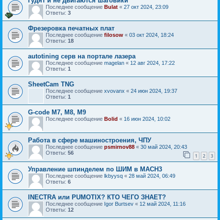
Гудят и не двигаются шаговики
Последнее сообщение
Bulat
«
27 окт 2024, 23:09
Ответы:
3
Фрезеровка печатных плат
Последнее сообщение
filosow
«
03 окт 2024, 18:24
Ответы:
18
autotining серв на портале лазера
Последнее сообщение
magelan
«
12 авг 2024, 17:22
Ответы:
1
SheetCam TNG
Последнее сообщение
xvovanx
«
24 июн 2024, 19:37
Ответы:
1
G-code М7, М8, М9
Последнее сообщение
Bolid
«
16 июн 2024, 10:02
Работа в сфере машиностроения, ЧПУ
Последнее сообщение
psmirnov88
«
30 май 2024, 20:43
Ответы:
56
1
2
3
Управление шпинделем по ШИМ в MACH3
Последнее сообщение
lkbyysq
«
28 май 2024, 06:49
Ответы:
6
INECTRA или PUMOTIX? КТО ЧЕГО ЗНАЕТ?
Последнее сообщение
Igor Burtsev
«
12 май 2024, 11:16
Ответы:
12