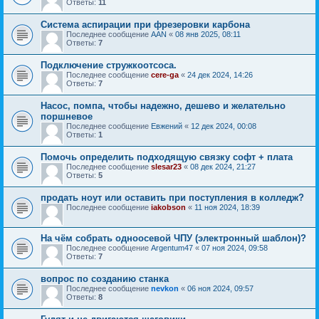
Ответы:
11
Система аспирации при фрезеровки карбона
Последнее сообщение
AAN
«
08 янв 2025, 08:11
Ответы:
7
Подключение стружкоотсоса.
Последнее сообщение
cere-ga
«
24 дек 2024, 14:26
Ответы:
7
Насос, помпа, чтобы надежно, дешево и желательно
поршневое
Последнее сообщение
Евжений
«
12 дек 2024, 00:08
Ответы:
1
Помочь определить подходящую связку софт + плата
Последнее сообщение
slesar23
«
08 дек 2024, 21:27
Ответы:
5
продать ноут или оставить при поступления в колледж?
Последнее сообщение
iakobson
«
11 ноя 2024, 18:39
На чём собрать одноосевой ЧПУ (электронный шаблон)?
Последнее сообщение
Argentum47
«
07 ноя 2024, 09:58
Ответы:
7
вопрос по созданию станка
Последнее сообщение
nevkon
«
06 ноя 2024, 09:57
Ответы:
8