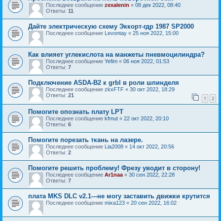
Последнее сообщение
zexalenin
«
08 дек 2022, 08:40
Ответы:
11
Дайте электрическую схему Эккорт-гдр 1987 SP2000
Последнее сообщение
Levontay
«
25 ноя 2022, 15:00
Как влияет углекислота на манжеты пневмоцилиндра?
Последнее сообщение
Yefim
«
06 ноя 2022, 01:53
Ответы:
7
Подключение ASDA-B2 к grbl в роли шпинделя
Последнее сообщение
zkxFTF
«
30 окт 2022, 18:29
Ответы:
21
1
2
Помогите опознать плату LPT
Последнее сообщение
kfmut
«
22 окт 2022, 20:10
Ответы:
6
Помогите порезать ткань на лазере.
Последнее сообщение
Lia2008
«
14 окт 2022, 20:56
Ответы:
2
Помогите решить проблему! Фрезу уводит в сторону!
Последнее сообщение
Ar1naa
«
30 сен 2022, 22:28
Ответы:
7
плата MKS DLC v2.1---не могу заставить движки крутится
Последнее сообщение
mixa123
«
20 сен 2022, 16:02