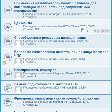
Применение металлонаполненных шпаклевок для
компенсации неровностей под сопрягаемыми
поверхностями
Последнее сообщение
Argon-11
«
01 июл 2023, 12:53
Ответы:
6
Цех мечты
Последнее сообщение
elephant007
«
09 июн 2023, 09:03
Ответы:
173
1
6
7
8
9
…
Способ монтажа рельсовых направляющих
Последнее сообщение
nanervax
«
07 июн 2023, 20:18
Ответы:
5
Вопрос по изготовлению оснасток при помощи фрезеров
ЧПУ
Последнее сообщение
AAN
«
07 июн 2023, 18:51
Ответы:
5
Неисправность шпинделя
Последнее сообщение
lkbyysq
«
06 июн 2023, 23:10
Ответы:
3
ЗАмена подштипников в моторе в СПБ
Последнее сообщение
a321
«
06 июн 2023, 18:34
Фрезеровка т-паза, подскажите пожалуйста режимы
Последнее сообщение
Mamont
«
17 май 2023, 11:49
Ответы:
12