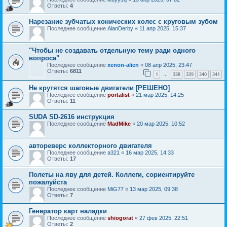
Ответы:
4
Нарезание зубчатых конических колес с круговым зубом
Последнее сообщение
AlanDerby
«
11 апр 2025, 15:37
"Чтобы не создавать отдельную тему ради одного
вопроса"
Последнее сообщение
xenon-alien
«
08 апр 2025, 23:47
Ответы:
6811
1
338
339
340
341
…
Не крутятся шаговые двигатели [РЕШЕНО]
Последнее сообщение
portalist
«
21 мар 2025, 14:25
Ответы:
11
SUDA SD-2616 инструкция
Последнее сообщение
MadMike
«
20 мар 2025, 10:52
автореверс коллекторного двигателя
Последнее сообщение
a321
«
16 мар 2025, 14:33
Ответы:
17
Полеты на яву для детей. Коллеги, сориентируйте
пожалуйста
Последнее сообщение
MiG77
«
13 мар 2025, 09:38
Ответы:
7
Генератор карт наладки
Последнее сообщение
shiogorat
«
27 фев 2025, 22:51
Ответы:
2