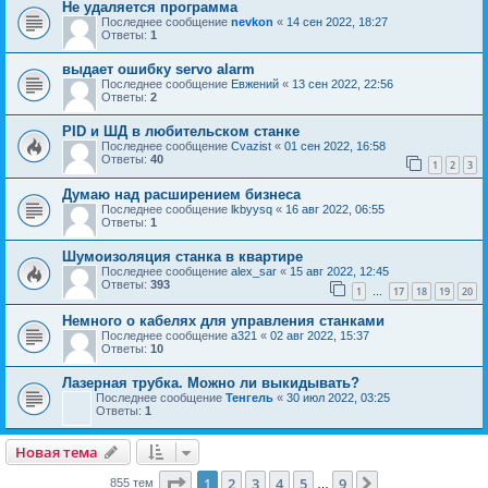
Не удаляется программа
Последнее сообщение
nevkon
«
14 сен 2022, 18:27
Ответы:
1
выдает ошибку servo alarm
Последнее сообщение
Евжений
«
13 сен 2022, 22:56
Ответы:
2
PID и ШД в любительском станке
Последнее сообщение
Cvazist
«
01 сен 2022, 16:58
Ответы:
40
1
2
3
Думаю над расширением бизнеса
Последнее сообщение
lkbyysq
«
16 авг 2022, 06:55
Ответы:
1
Шумоизоляция станка в квартире
Последнее сообщение
alex_sar
«
15 авг 2022, 12:45
Ответы:
393
1
17
18
19
20
…
Немного о кабелях для управления станками
Последнее сообщение
a321
«
02 авг 2022, 15:37
Ответы:
10
Лазерная трубка. Можно ли выкидывать?
Последнее сообщение
Тенгель
«
30 июл 2022, 03:25
Ответы:
1
Новая тема
Страница
1
из
9
1
2
3
4
5
9
След.
855 тем
…