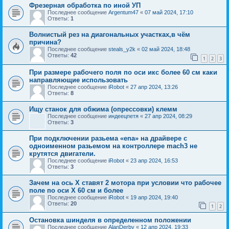
Фрезерная обработка по иной УП
Последнее сообщение
Argentum47
«
07 май 2024, 17:10
Ответы:
1
Волнистый рез на диагональных участках,в чём
причина?
Последнее сообщение
steals_y2k
«
02 май 2024, 18:48
Ответы:
42
1
2
3
При размере рабочего поля по оси икс более 60 см каки
направляющие использовать
Последнее сообщение
iRobot
«
27 апр 2024, 13:26
Ответы:
8
Ищу станок для обжима (опрессовки) клемм
Последнее сообщение
индеецпетя
«
27 апр 2024, 08:29
Ответы:
3
При подключении разьема «ena» на драйвере с
одноименном разьемом на контроллере mach3 не
крутятся двигатели.
Последнее сообщение
iRobot
«
23 апр 2024, 16:53
Ответы:
3
Зачем на ось X ставят 2 мотора при условии что рабочее
поле по оси X 60 см и более
Последнее сообщение
iRobot
«
19 апр 2024, 19:40
Ответы:
20
1
2
Остановка шинделя в определенном положении
Последнее сообщение
AlanDerby
«
12 апр 2024, 19:33