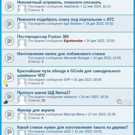
Непонятный штревель, помогите опознать
Последнее сообщение
AlanDerby
«
12 янв 2024, 11:14
Ответы:
4
Помогите подобрать плату под портальник с ATC
Последнее сообщение
Igor Burtsev
«
29 дек 2023, 03:02
Постпроцессор Fusion 360
Последнее сообщение
Egorbondar
«
24 дек 2023, 15:59
Изготовление пилок для лобзикового станка
Последнее сообщение
Alexandr Borisjuk
«
14 дек 2023, 12:05
Ответы:
3
Кратчайшие пути обхода в GCode для самодельного
швейного ЧПУ
Последнее сообщение
SVP
«
02 дек 2023, 08:56
Ответы:
6
Пропуск шагов ШД Nema17
Последнее сообщение
sinkacnc
«
24 окт 2023, 16:29
Ответы:
20
1
2
Фрезер для акрила
Последнее сообщение
Мастер Миха
«
17 окт 2023, 22:30
Ответы:
4
Какой станок нужен для изготовления такого из дерева?
Последнее сообщение
a321
«
11 окт 2023, 22:41