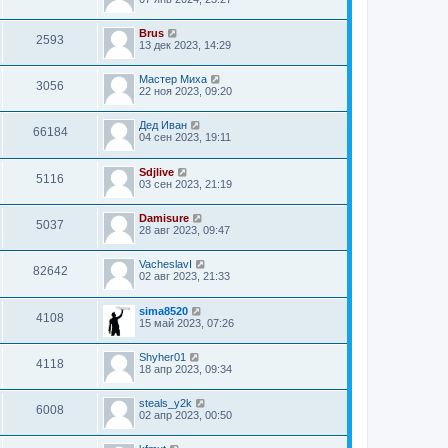
Brus
2593
13 дек 2023, 14:29
Мастер Миха
3056
22 ноя 2023, 09:20
Дед Иван
66184
04 сен 2023, 19:11
Sdjlive
5116
03 сен 2023, 21:19
Damisure
5037
28 авг 2023, 09:47
VacheslavI
82642
02 авг 2023, 21:33
sima8520
4108
15 май 2023, 07:26
Shyher01
4118
18 апр 2023, 09:34
steals_y2k
6008
02 апр 2023, 00:50