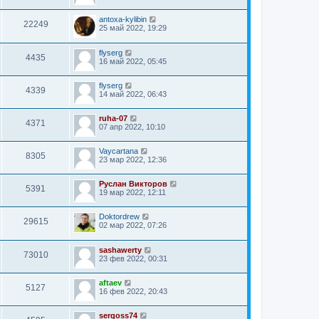
antoxa-kylibin
22249
25 май 2022, 19:29
flyserg
4435
16 май 2022, 05:45
flyserg
4339
14 май 2022, 06:43
ruha-07
4371
07 апр 2022, 10:10
Vaycartana
8305
23 мар 2022, 12:36
Руслан Викторов
5391
19 мар 2022, 12:11
Doktordrew
29615
02 мар 2022, 07:26
sashawerty
73010
23 фев 2022, 00:31
aftaev
5127
16 фев 2022, 20:43
sergoss74