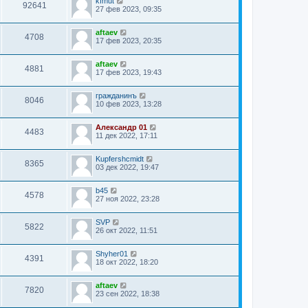
kfmut
92641
27 фев 2023, 09:35
aftaev
4708
17 фев 2023, 20:35
aftaev
4881
17 фев 2023, 19:43
гражданинъ
8046
10 фев 2023, 13:28
Александр 01
4483
11 дек 2022, 17:11
Kupfershcmidt
8365
03 дек 2022, 19:47
b45
4578
27 ноя 2022, 23:28
SVP
5822
26 окт 2022, 11:51
Shyher01
4391
18 окт 2022, 18:20
aftaev
7820
23 сен 2022, 18:38