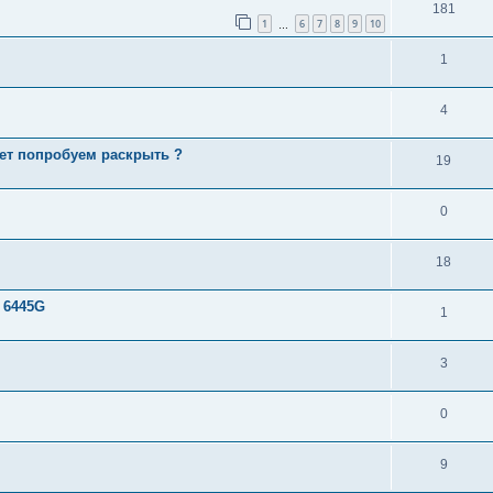
181
1
6
7
8
9
10
…
1
4
жет попробуем раскрыть ?
19
0
18
 6445G
1
3
0
9