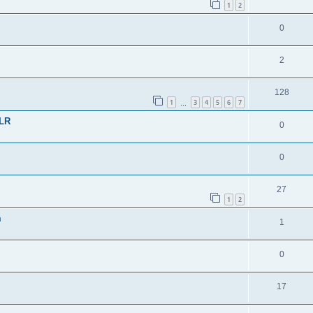
1
2
0
2
128
1
3
4
5
6
7
…
-LR
0
0
27
1
2
m
1
0
17