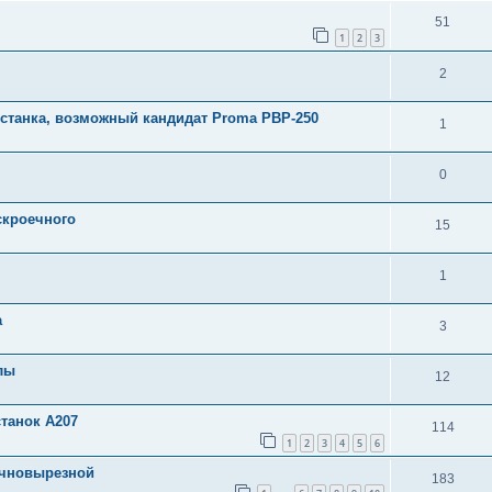
51
1
2
3
2
станка, возможный кандидат Proma PBP-250
1
0
скроечного
15
1
а
3
лы
12
танок А207
114
1
2
3
4
5
6
очновырезной
183