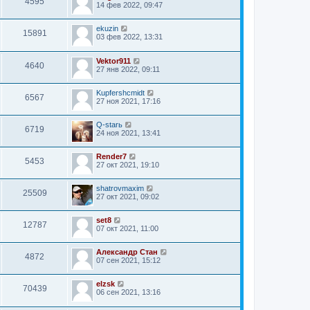
4595
14 фев 2022, 09:47
ekuzin
15891
03 фев 2022, 13:31
Vektor911
4640
27 янв 2022, 09:11
Kupfershcmidt
6567
27 ноя 2021, 17:16
Q-starь
6719
24 ноя 2021, 13:41
Render7
5453
27 окт 2021, 19:10
shatrovmaxim
25509
27 окт 2021, 09:02
set8
12787
07 окт 2021, 11:00
Александр Стан
4872
07 сен 2021, 15:12
elzsk
70439
06 сен 2021, 13:16