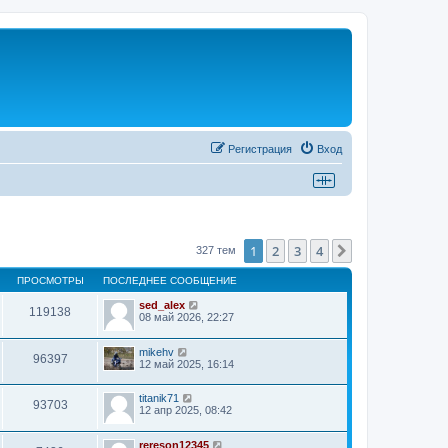
Регистрация
Вход
1
2
3
4
След.
327 тем
ПРОСМОТРЫ
ПОСЛЕДНЕЕ СООБЩЕНИЕ
sed_alex
119138
08 май 2026, 22:27
mikehv
96397
12 май 2025, 16:14
titanik71
93703
12 апр 2025, 08:42
rereson12345