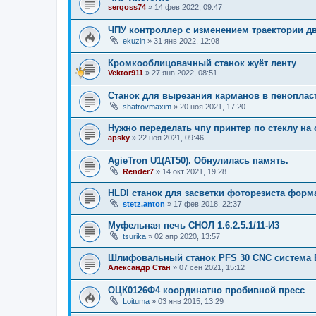
sergoss74
»
14 фев 2022, 09:47
ЧПУ контроллер с изменением траектории д
ekuzin
»
31 янв 2022, 12:08
Кромкооблицовачный станок жуёт ленту
Vektor911
»
27 янв 2022, 08:51
Станок для вырезания карманов в пенопласт
shatrovmaxim
»
20 ноя 2021, 17:20
Нужно переделать чпу принтер по стеклу на 
apsky
»
22 ноя 2021, 09:46
AgieTron U1(AT50). Обнулилась память.
Render7
»
14 окт 2021, 19:28
HLDI станок для засветки фоторезиста форм
stetz.anton
»
17 фев 2018, 22:37
Муфельная печь СНОЛ 1.6.2.5.1/11-И3
tsurika
»
02 апр 2020, 13:57
Шлифовальный станок PFS 30 CNC система B
Александр Стан
»
07 сен 2021, 15:12
ОЦК0126Ф4 координатно пробивной пресс
Loituma
»
03 янв 2015, 13:29