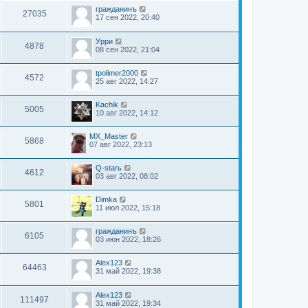
гражданинъ
27035
17 сен 2022, 20:40
Урри
4878
08 сен 2022, 21:04
tpolimer2000
4572
25 авг 2022, 14:27
Kachik
5005
10 авг 2022, 14:12
MX_Master
5868
07 авг 2022, 23:13
Q-starь
4612
03 авг 2022, 08:02
Dimka
5801
11 июл 2022, 15:18
гражданинъ
6105
03 июн 2022, 18:26
Alex123
64463
31 май 2022, 19:38
Alex123
111497
31 май 2022, 19:34