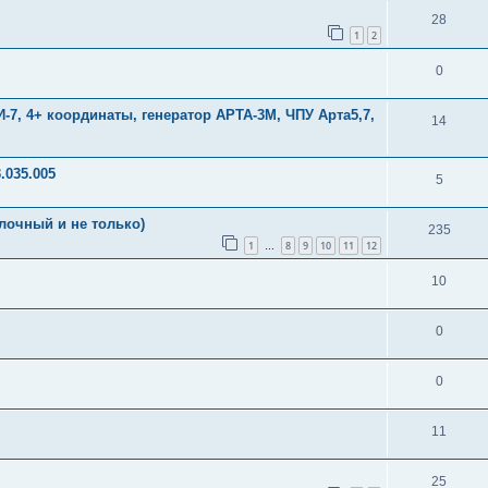
28
1
2
0
7, 4+ координаты, генератор АРТА-3М, ЧПУ Арта5,7,
14
.035.005
5
лочный и не только)
235
1
8
9
10
11
12
…
10
0
0
11
25