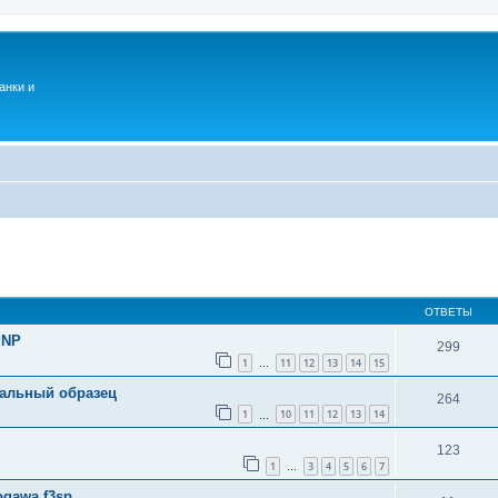
анки и
ОТВЕТЫ
PNP
299
1
11
12
13
14
15
…
альный образец
264
1
10
11
12
13
14
…
123
1
3
4
5
6
7
…
ogawa f3sp