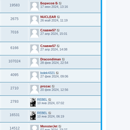
Борисов Б
19583
17 июн 2024, 13:16
NUCLEAR
2675
26 май 2024, 11:19
Славян57
7016
27 апр 2024, 15:01
Славян57
6166
27 апр 2024, 14:08
Dracondiman
107024
28 фев 2024, 22:54
bolek4321
4095
27 фев 2024, 09:06
prozac
2710
20 фев 2024, 12:56
REBEL
2793
10 янв 2024, 07:02
REBEL
16531
10 янв 2024, 06:19
MonsterJet
14512
07 янв 2024, 23:27