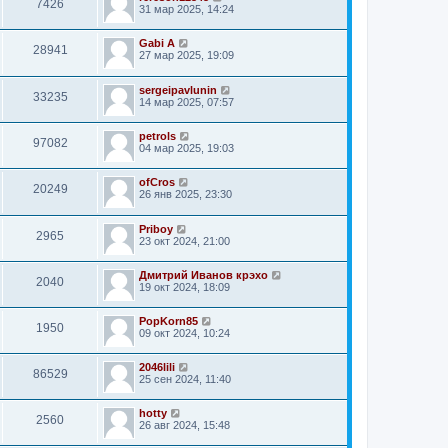
7426
31 мар 2025, 14:24
Gabi A
28941
27 мар 2025, 19:09
sergeipavlunin
33235
14 мар 2025, 07:57
petrols
97082
04 мар 2025, 19:03
ofCros
20249
26 янв 2025, 23:30
Priboy
2965
23 окт 2024, 21:00
Дмитрий Иванов крэхо
2040
19 окт 2024, 18:09
PopKorn85
1950
09 окт 2024, 10:24
2046lili
86529
25 сен 2024, 11:40
hotty
2560
26 авг 2024, 15:48