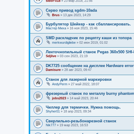
sidor-018
»
23 мар 2018, 21:56
Серво привод sgdm-10ada
Brus
»
13 дек 2023, 14:29
Бурбулятор Шейкер - как сбаллансировать.
Мастер Миха
»
16 ноя 2023, 15:46
SMD раскладчик по рецепту каши из топора
merkwurdigliebe
»
02 июн 2019, 01:02
Ленточнопильный станок Pegas 360x500 SHI
Sdjlive
»
03 сен 2023, 21:19
DK7725 сообщение на дисплее Hardware error
Damisure
»
28 авг 2023, 09:47
Станок для лазерной маркировки
AndyPerm
»
27 май 2022, 18:07
фрезерный станок по металлу burny phanto
jobs2023
»
14 май 2023, 20:44
Чиллер для термички. Нужна помощь.
Shyher01
»
18 апр 2023, 09:34
Сверлильно-резьбонарезной станок
Nik777
»
19 мар 2023, 16:53