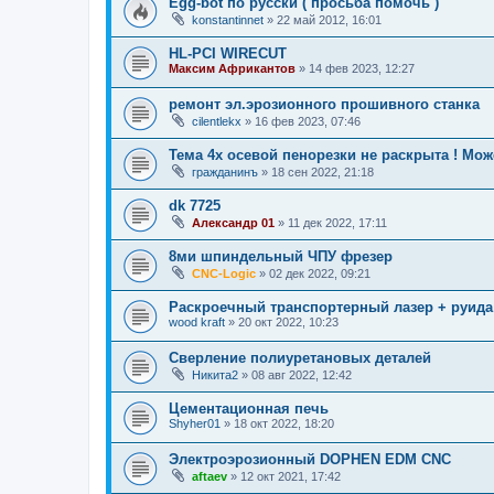
Egg-bot по русски ( просьба помочь )
konstantinnet
»
22 май 2012, 16:01
HL-PCI WIRECUT
Максим Африкантов
»
14 фев 2023, 12:27
ремонт эл.эрозионного прошивного станка
cilentlekx
»
16 фев 2023, 07:46
Тема 4х осевой пенорезки не раскрыта ! Мо
гражданинъ
»
18 сен 2022, 21:18
dk 7725
Александр 01
»
11 дек 2022, 17:11
8ми шпиндельный ЧПУ фрезер
CNC-Logic
»
02 дек 2022, 09:21
Раскроечный транспортерный лазер + руида
wood kraft
»
20 окт 2022, 10:23
Сверление полиуретановых деталей
Никита2
»
08 авг 2022, 12:42
Цементационная печь
Shyher01
»
18 окт 2022, 18:20
Электроэрозионный DOPHEN EDM CNC
aftaev
»
12 окт 2021, 17:42