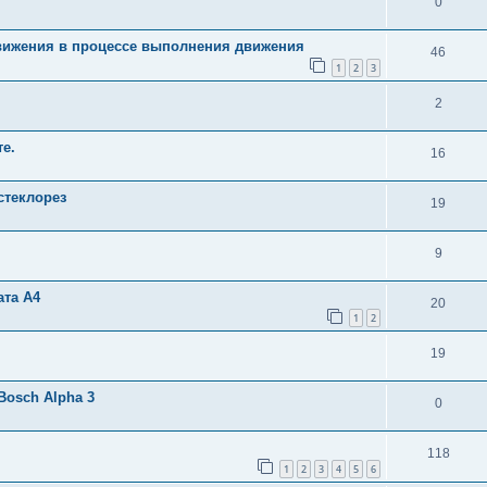
0
вижения в процессе выполнения движения
46
1
2
3
2
е.
16
стеклорез
19
9
ата А4
20
1
2
19
osch Alpha 3
0
118
1
2
3
4
5
6