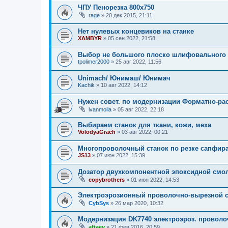
ЧПУ Пенорезка 800х750
rage
»
20 дек 2015, 21:11
Нет нулевых концевиков на станке
XAMBYR
»
05 сен 2022, 21:58
Выбор не большого плоско шлифовального 
tpolimer2000
»
25 авг 2022, 11:56
Unimach/ Юнимаш/ Юнимач
Kachik
»
10 авг 2022, 14:12
Нужен совет. по модернизации Форматно-ра
ivanmolla
»
05 авг 2022, 22:18
Выбираем станок для ткани, кожи, меха
VolodyaGrach
»
03 авг 2022, 00:21
Многопроволочный станок по резке сапфир
JS13
»
07 июн 2022, 15:39
Дозатор двухкомпонентной эпоксидной смо
copybrothers
»
01 июн 2022, 14:53
Электроэрозионный проволочно-вырезной с
CybSys
»
26 мар 2020, 10:32
Модернизация DK7740 электроэроз. провол
aftaev
»
21 фев 2016, 20:59