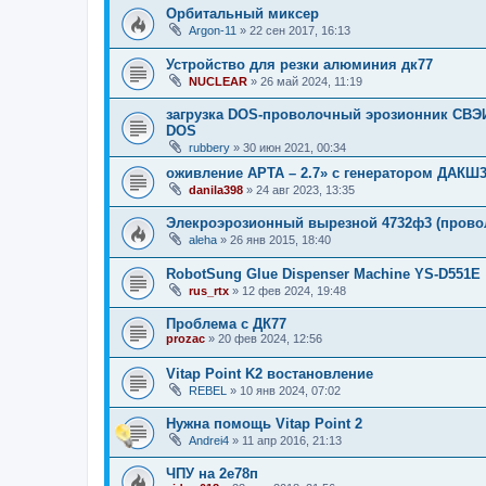
Орбитальный миксер
Argon-11
»
22 сен 2017, 16:13
Устройство для резки алюминия дк77
NUCLEAR
»
26 май 2024, 11:19
загрузка DOS-проволочный эрозионник СВЭИ-
DOS
rubbery
»
30 июн 2021, 00:34
оживление АРТА – 2.7» с генератором ДАКШ3
danila398
»
24 авг 2023, 13:35
Элекроэрозионный вырезной 4732ф3 (прово
aleha
»
26 янв 2015, 18:40
RobotSung Glue Dispenser Machine YS-D551E
rus_rtx
»
12 фев 2024, 19:48
Проблема с ДК77
prozac
»
20 фев 2024, 12:56
Vitap Point K2 востановление
REBEL
»
10 янв 2024, 07:02
Нужна помощь Vitap Point 2
Andrei4
»
11 апр 2016, 21:13
ЧПУ на 2е78п