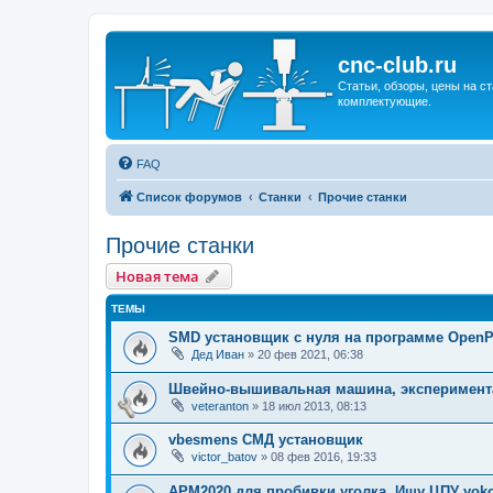
cnc-club.ru
Статьи, обзоры, цены на ст
комплектующие.
FAQ
Список форумов
Станки
Прочие станки
Прочие станки
Новая тема
ТЕМЫ
SMD установщик c нуля на программе Open
Дед Иван
»
20 фев 2021, 06:38
Швейно-вышивальная машина, эксперимент
veteranton
»
18 июл 2013, 08:13
vbesmens СМД установщик
victor_batov
»
08 фев 2016, 19:33
APM2020 для пробивки уголка. Ищу ЦПУ yok