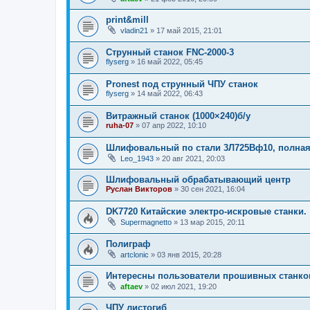
print&mill
vladin21
»
17 май 2015, 21:01
Струнный станок FNC-2000-3
flyserg
»
16 май 2022, 05:45
Pronest под струнный ЧПУ станок
flyserg
»
14 май 2022, 06:43
Витражный станок (1000×240)б/у
ruha-07
»
07 апр 2022, 10:10
Шлифовальный по стали 3Л725Вф10, полная
Leo_1943
»
20 авг 2021, 20:03
Шлифовальный обрабатывающий центр
Руслан Викторов
»
30 сен 2021, 16:04
DK7720 Китайские электро-искровые станки.
Supermagnetto
»
13 мар 2015, 20:11
Полиграф
artclonic
»
03 янв 2015, 20:28
Интересны пользователи прошивных станко
aftaev
»
02 июл 2021, 19:20
ЧПУ листогиб