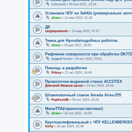
Censored
»
09 ноя 2021, 23:16
Установка ЧПУ на 3е642е (универсально зато
aftaev
»
13 июн 2018, 21:26
ДК
sergeipavlunin
»
14 мар 2025, 07:57
Темка для Hyundaiподобных роботов.
aftaev
»
28 дек 2017, 20:55
Рифление поверхности при обработке DK772
Андрей Котов
»
26 окт 2020, 20:01
Помощь в разработке
Priboy
»
21 окт 2024, 19:49
Проволочно-вырезной станок ACCUTEX
Дмитрий Иванов крэхо
»
19 окт 2024, 18:09
Штамповочный станок Amada Aries-255
PopKorn85
»
09 окт 2024, 10:24
МиниТПА(термопластавтомат)
aftaev
»
24 ноя 2021, 16:06
Круглошлифовальный с ЧПУ KELLENBERGER 
hotty
»
26 авг 2024, 15:48