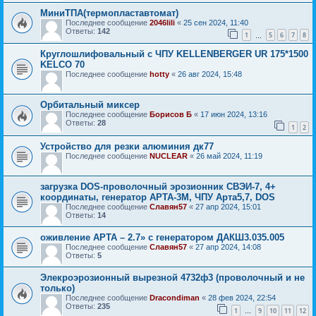
МиниТПА(термопластавтомат)
Последнее сообщение
2046lili
«
25 сен 2024, 11:40
Ответы:
142
1
5
6
7
8
…
Круглошлифовальный с ЧПУ KELLENBERGER UR 175*1500
KELCO 70
Последнее сообщение
hotty
«
26 авг 2024, 15:48
Орбитальный миксер
Последнее сообщение
Борисов Б
«
17 июн 2024, 13:16
Ответы:
28
1
2
Устройство для резки алюминия дк77
Последнее сообщение
NUCLEAR
«
26 май 2024, 11:19
загрузка DOS-проволочный эрозионник СВЭИ-7, 4+
координаты, генератор АРТА-3М, ЧПУ Арта5,7, DOS
Последнее сообщение
Славян57
«
27 апр 2024, 15:01
Ответы:
14
оживление АРТА – 2.7» с генератором ДАКШ3.035.005
Последнее сообщение
Славян57
«
27 апр 2024, 14:08
Ответы:
5
Элекроэрозионный вырезной 4732ф3 (проволочный и не
только)
Последнее сообщение
Dracondiman
«
28 фев 2024, 22:54
Ответы:
235
1
9
10
11
12
…