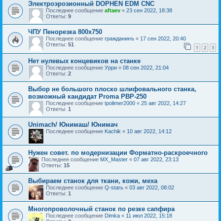
Электроэрозионный DOPHEN EDM CNC
Последнее сообщение
aftaev
«
23 сен 2022, 18:38
Ответы:
9
ЧПУ Пенорезка 800х750
Последнее сообщение
гражданинъ
«
17 сен 2022, 20:40
Ответы:
51
1
2
3
Нет нулевых концевиков на станке
Последнее сообщение
Урри
«
08 сен 2022, 21:04
Ответы:
2
Выбор не большого плоско шлифовального станка,
возможный кандидат Proma PBP-250
Последнее сообщение
tpolimer2000
«
25 авг 2022, 14:27
Ответы:
1
Unimach/ Юнимаш/ Юнимач
Последнее сообщение
Kachik
«
10 авг 2022, 14:12
Нужен совет. по модернизации Форматно-раскроечного
Последнее сообщение
MX_Master
«
07 авг 2022, 23:13
Ответы:
15
Выбираем станок для ткани, кожи, меха
Последнее сообщение
Q-starь
«
03 авг 2022, 08:02
Ответы:
1
Многопроволочный станок по резке сапфира
Последнее сообщение
Dimka
«
11 июл 2022, 15:18