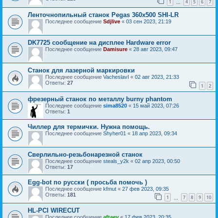
1
4
5
6
7
…
Ленточнопильный станок Pegas 360x500 SHI-LR
Последнее сообщение
Sdjlive
«
03 сен 2023, 21:19
DK7725 сообщение на дисплее Hardware error
Последнее сообщение
Damisure
«
28 авг 2023, 09:47
Станок для лазерной маркировки
Последнее сообщение
VacheslavI
«
02 авг 2023, 21:33
Ответы:
27
1
2
фрезерный станок по металлу burny phantom
Последнее сообщение
sima8520
«
15 май 2023, 07:26
Ответы:
1
Чиллер для термички. Нужна помощь.
Последнее сообщение
Shyher01
«
18 апр 2023, 09:34
Сверлильно-резьбонарезной станок
Последнее сообщение
steals_y2k
«
02 апр 2023, 00:50
Ответы:
17
Egg-bot по русски ( просьба помочь )
Последнее сообщение
kfmut
«
27 фев 2023, 09:35
Ответы:
181
1
7
8
9
10
…
HL-PCI WIRECUT
Последнее сообщение
aftaev
«
17 фев 2023, 20:35