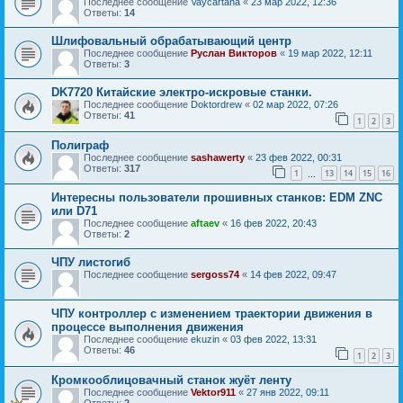
Последнее сообщение
Vaycartana
«
23 мар 2022, 12:36
Ответы:
14
Шлифовальный обрабатывающий центр
Последнее сообщение
Руслан Викторов
«
19 мар 2022, 12:11
Ответы:
3
DK7720 Китайские электро-искровые станки.
Последнее сообщение
Doktordrew
«
02 мар 2022, 07:26
Ответы:
41
1
2
3
Полиграф
Последнее сообщение
sashawerty
«
23 фев 2022, 00:31
Ответы:
317
1
13
14
15
16
…
Интересны пользователи прошивных станков: EDM ZNC
или D71
Последнее сообщение
aftaev
«
16 фев 2022, 20:43
Ответы:
2
ЧПУ листогиб
Последнее сообщение
sergoss74
«
14 фев 2022, 09:47
ЧПУ контроллер с изменением траектории движения в
процессе выполнения движения
Последнее сообщение
ekuzin
«
03 фев 2022, 13:31
Ответы:
46
1
2
3
Кромкооблицовачный станок жуёт ленту
Последнее сообщение
Vektor911
«
27 янв 2022, 09:11
Ответы:
2