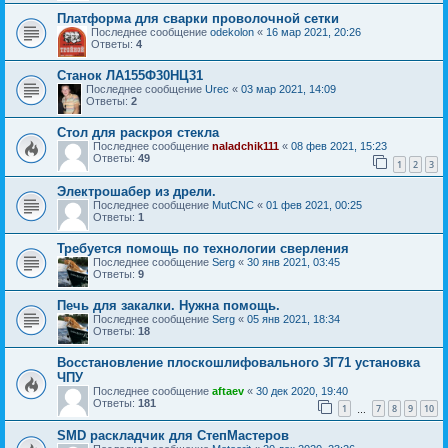
Платформа для сварки проволочной сетки
Последнее сообщение
odekolon
«
16 мар 2021, 20:26
Ответы:
4
Станок ЛА155Ф30НЦ31
Последнее сообщение
Urec
«
03 мар 2021, 14:09
Ответы:
2
Стол для раскроя стекла
Последнее сообщение
naladchik111
«
08 фев 2021, 15:23
Ответы:
49
1
2
3
Электрошабер из дрели.
Последнее сообщение
MutCNC
«
01 фев 2021, 00:25
Ответы:
1
Требуется помощь по технологии сверления
Последнее сообщение
Serg
«
30 янв 2021, 03:45
Ответы:
9
Печь для закалки. Нужна помощь.
Последнее сообщение
Serg
«
05 янв 2021, 18:34
Ответы:
18
Восстановление плоскошлифовального 3Г71 установка
ЧПУ
Последнее сообщение
aftaev
«
30 дек 2020, 19:40
Ответы:
181
1
7
8
9
10
…
SMD раскладчик для СтепМастеров