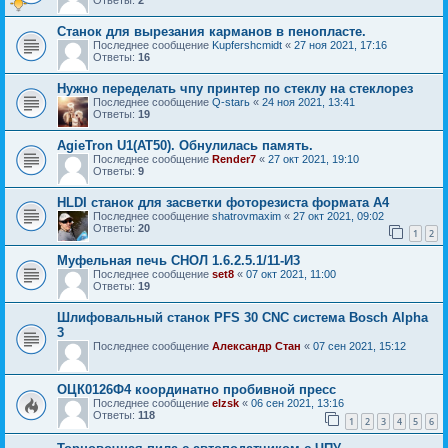
Станок для вырезания карманов в пенопласте.
Последнее сообщение
Kupfershcmidt
«
27 ноя 2021, 17:16
Ответы:
16
Нужно переделать чпу принтер по стеклу на стеклорез
Последнее сообщение
Q-starь
«
24 ноя 2021, 13:41
Ответы:
19
AgieTron U1(AT50). Обнулилась память.
Последнее сообщение
Render7
«
27 окт 2021, 19:10
Ответы:
9
HLDI станок для засветки фоторезиста формата А4
Последнее сообщение
shatrovmaxim
«
27 окт 2021, 09:02
Ответы:
20
1
2
Муфельная печь СНОЛ 1.6.2.5.1/11-И3
Последнее сообщение
set8
«
07 окт 2021, 11:00
Ответы:
19
Шлифовальный станок PFS 30 CNC система Bosch Alpha
3
Последнее сообщение
Александр Стан
«
07 сен 2021, 15:12
ОЦК0126Ф4 координатно пробивной пресс
Последнее сообщение
elzsk
«
06 сен 2021, 13:16
Ответы:
118
1
2
3
4
5
6