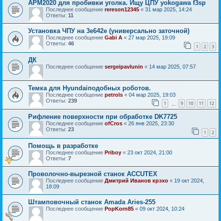
APM2020 для пробивки уголка. Ищу ЦПУ yokogawa f3sp
Последнее сообщение
rereson12345
«
31 мар 2025, 14:24
Ответы:
11
Установка ЧПУ на 3е642е (универсально заточной)
Последнее сообщение
Gabi A
«
27 мар 2025, 19:09
Ответы:
46
1
2
3
ДК
Последнее сообщение
sergeipavlunin
«
14 мар 2025, 07:57
Темка для Hyundaiподобных роботов.
Последнее сообщение
petrols
«
04 мар 2025, 19:03
Ответы:
239
1
9
10
11
12
…
Рифление поверхности при обработке DK7725
Последнее сообщение
ofCros
«
26 янв 2025, 23:30
Ответы:
23
1
2
Помощь в разработке
Последнее сообщение
Priboy
«
23 окт 2024, 21:00
Ответы:
7
Проволочно-вырезной станок ACCUTEX
Последнее сообщение
Дмитрий Иванов крэхо
«
19 окт 2024,
18:09
Штамповочный станок Amada Aries-255
Последнее сообщение
PopKorn85
«
09 окт 2024, 10:24