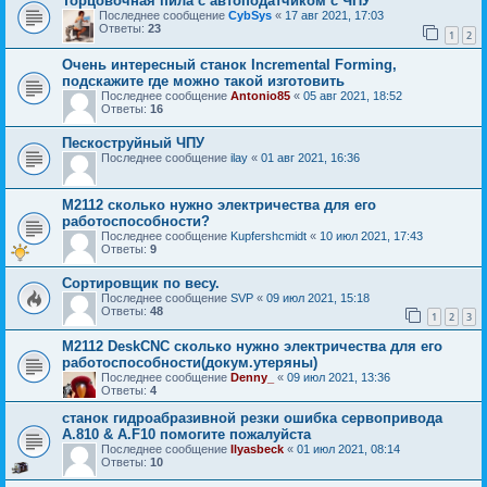
Торцовочная пила с автоподатчиком с ЧПУ
Последнее сообщение
CybSys
«
17 авг 2021, 17:03
Ответы:
23
1
2
Очень интересный станок Incremental Forming,
подскажите где можно такой изготовить
Последнее сообщение
Antonio85
«
05 авг 2021, 18:52
Ответы:
16
Пескоструйный ЧПУ
Последнее сообщение
ilay
«
01 авг 2021, 16:36
М2112 сколько нужно электричества для его
работоспособности?
Последнее сообщение
Kupfershcmidt
«
10 июл 2021, 17:43
Ответы:
9
Сортировщик по весу.
Последнее сообщение
SVP
«
09 июл 2021, 15:18
Ответы:
48
1
2
3
М2112 DeskCNC сколько нужно электричества для его
работоспособности(докум.утеряны)
Последнее сообщение
Denny_
«
09 июл 2021, 13:36
Ответы:
4
станок гидроабразивной резки ошибка сервопривода
A.810 & A.F10 помогите пожалуйста
Последнее сообщение
Ilyasbeck
«
01 июл 2021, 08:14
Ответы:
10