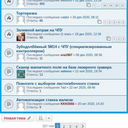
Последнее сообщение
Meteorit
«
20 дек 2020, 23:26
Ответы:
405
1
18
19
20
21
…
Торторезка
Последнее сообщение
calabr
«
20 дек 2020, 08:11
Ответы:
85
1
2
3
4
5
Заливной витраж на ЧПУ
Последнее сообщение
Q-starь
«
18 дек 2020, 12:36
Ответы:
56
1
2
3
Зубодолбёжный 5М14 с ЧПУ (специализированным
контроллером)
Последнее сообщение
ura1967
«
08 дек 2020, 08:36
Ответы:
11
Сканер магнитного поля на базе лазерного гравера
Последнее сообщение
selenur
«
21 ноя 2020, 19:34
Ответы:
12
Помогите с выбором листогибочного станка
Последнее сообщение
Tad
«
22 окт 2020, 08:46
Ответы:
1
Автоматизация станка жалюзи
Последнее сообщение
KKK5555
«
20 окт 2020, 14:20
Ответы:
9
Новая тема
1
2
3
4
След.
327 тем