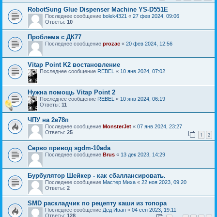
RobotSung Glue Dispenser Machine YS-D551E
Последнее сообщение
bolek4321
«
27 фев 2024, 09:06
Ответы:
10
Проблема с ДК77
Последнее сообщение
prozac
«
20 фев 2024, 12:56
Vitap Point K2 востановление
Последнее сообщение
REBEL
«
10 янв 2024, 07:02
Нужна помощь Vitap Point 2
Последнее сообщение
REBEL
«
10 янв 2024, 06:19
Ответы:
11
ЧПУ на 2е78п
Последнее сообщение
MonsterJet
«
07 янв 2024, 23:27
Ответы:
25
1
2
Серво привод sgdm-10ada
Последнее сообщение
Brus
«
13 дек 2023, 14:29
Бурбулятор Шейкер - как сбаллансировать.
Последнее сообщение
Мастер Миха
«
22 ноя 2023, 09:20
Ответы:
2
SMD раскладчик по рецепту каши из топора
Последнее сообщение
Дед Иван
«
04 сен 2023, 19:11
Ответы:
128