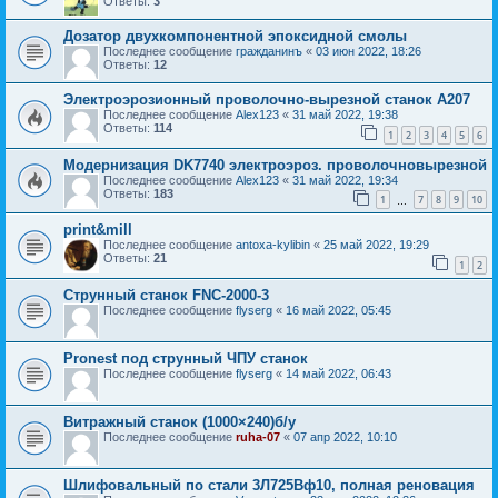
Ответы:
3
Дозатор двухкомпонентной эпоксидной смолы
Последнее сообщение
гражданинъ
«
03 июн 2022, 18:26
Ответы:
12
Электроэрозионный проволочно-вырезной станок А207
Последнее сообщение
Alex123
«
31 май 2022, 19:38
Ответы:
114
1
2
3
4
5
6
Модернизация DK7740 электроэроз. проволочновырезной
Последнее сообщение
Alex123
«
31 май 2022, 19:34
Ответы:
183
1
7
8
9
10
…
print&mill
Последнее сообщение
antoxa-kylibin
«
25 май 2022, 19:29
Ответы:
21
1
2
Струнный станок FNC-2000-3
Последнее сообщение
flyserg
«
16 май 2022, 05:45
Pronest под струнный ЧПУ станок
Последнее сообщение
flyserg
«
14 май 2022, 06:43
Витражный станок (1000×240)б/у
Последнее сообщение
ruha-07
«
07 апр 2022, 10:10
Шлифовальный по стали 3Л725Вф10, полная реновация