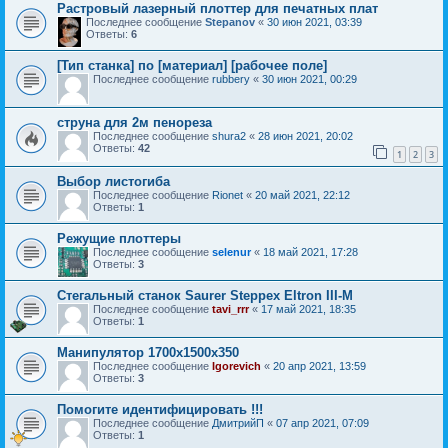
Растровый лазерный плоттер для печатных плат
Последнее сообщение
Stepanov
«
30 июн 2021, 03:39
Ответы:
6
[Тип станка] по [материал] [рабочее поле]
Последнее сообщение
rubbery
«
30 июн 2021, 00:29
струна для 2м пенореза
Последнее сообщение
shura2
«
28 июн 2021, 20:02
Ответы:
42
1
2
3
Выбор листогиба
Последнее сообщение
Rionet
«
20 май 2021, 22:12
Ответы:
1
Режущие плоттеры
Последнее сообщение
selenur
«
18 май 2021, 17:28
Ответы:
3
Стегальный станок Saurer Steppex Eltron III-M
Последнее сообщение
tavi_rrr
«
17 май 2021, 18:35
Ответы:
1
Манипулятор 1700х1500х350
Последнее сообщение
Igorevich
«
20 апр 2021, 13:59
Ответы:
3
Помогите идентифицировать !!!
Последнее сообщение
ДмитрийП
«
07 апр 2021, 07:09
Ответы:
1