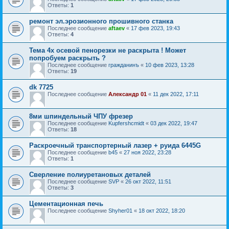
Ответы:
1
ремонт эл.эрозионного прошивного станка
Последнее сообщение
aftaev
«
17 фев 2023, 19:43
Ответы:
4
Тема 4х осевой пенорезки не раскрыта ! Может
попробуем раскрыть ?
Последнее сообщение
гражданинъ
«
10 фев 2023, 13:28
Ответы:
19
dk 7725
Последнее сообщение
Александр 01
«
11 дек 2022, 17:11
8ми шпиндельный ЧПУ фрезер
Последнее сообщение
Kupfershcmidt
«
03 дек 2022, 19:47
Ответы:
18
Раскроечный транспортерный лазер + руида 6445G
Последнее сообщение
b45
«
27 ноя 2022, 23:28
Ответы:
1
Сверление полиуретановых деталей
Последнее сообщение
SVP
«
26 окт 2022, 11:51
Ответы:
3
Цементационная печь
Последнее сообщение
Shyher01
«
18 окт 2022, 18:20