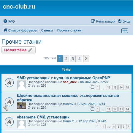
cnc-club.ru
FAQ
Регистрация
Вход
Список форумов
Станки
Прочие станки
Прочие станки
Новая тема
1
2
3
4
След.
327 тем
Темы
SMD установщик c нуля на программе OpenPNP
Последнее сообщение
sed_alex
«
08 май 2026, 22:27
Ответы:
299
1
12
13
14
15
…
Швейно-вышивальная машина, экспериментальный
образец
Последнее сообщение
mikehv
«
12 май 2025, 16:14
Ответы:
264
1
11
12
13
14
…
vbesmens СМД установщик
Последнее сообщение
titanik71
«
12 апр 2025, 08:42
Ответы:
123
1
4
5
6
7
…