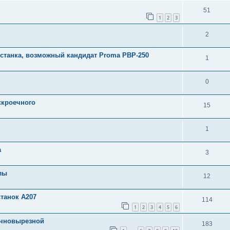
51
1
2
3
2
станка, возможный кандидат Proma PBP-250
1
0
скроечного
15
1
а
3
лы
12
танок А207
114
1
2
3
4
5
6
очновырезной
183