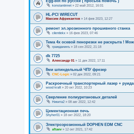
Egg-bot по русски ( просьба помочь )
konstantinnet
»
22 май 2012, 16:01
HL-PCI WIRECUT
Максим Африкантов
»
14 фев 2023, 12:27
ремонт эл.эрозионного прошивного станка
cilentlekx
»
16 фев 2023, 07:46
Тема 4х осевой пенорезки не раскрыта ! Мо
гражданинъ
»
18 сен 2022, 21:18
dk 7725
Александр 01
»
11 дек 2022, 17:11
8ми шпиндельный ЧПУ фрезер
CNC-Logic
»
02 дек 2022, 09:21
Раскроечный транспортерный лазер + руида
wood kraft
»
20 окт 2022, 10:23
Сверление полиуретановых деталей
Никита2
»
08 авг 2022, 12:42
Цементационная печь
Shyher01
»
18 окт 2022, 18:20
Электроэрозионный DOPHEN EDM CNC
aftaev
»
12 окт 2021, 17:42