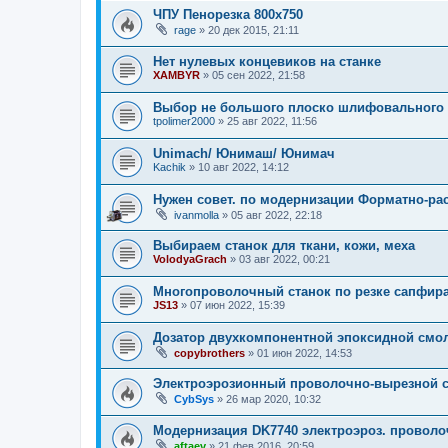
ЧПУ Пенорезка 800х750
rage
»
20 дек 2015, 21:11
Нет нулевых концевиков на станке
XAMBYR
»
05 сен 2022, 21:58
Выбор не большого плоско шлифовального 
tpolimer2000
»
25 авг 2022, 11:56
Unimach/ Юнимаш/ Юнимач
Kachik
»
10 авг 2022, 14:12
Нужен совет. по модернизации Форматно-ра
ivanmolla
»
05 авг 2022, 22:18
Выбираем станок для ткани, кожи, меха
VolodyaGrach
»
03 авг 2022, 00:21
Многопроволочный станок по резке сапфир
JS13
»
07 июн 2022, 15:39
Дозатор двухкомпонентной эпоксидной смо
copybrothers
»
01 июн 2022, 14:53
Электроэрозионный проволочно-вырезной с
CybSys
»
26 мар 2020, 10:32
Модернизация DK7740 электроэроз. провол
aftaev
»
21 фев 2016, 20:59