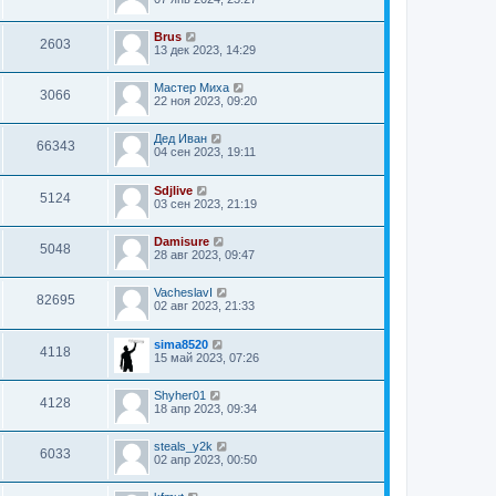
Brus
2603
13 дек 2023, 14:29
Мастер Миха
3066
22 ноя 2023, 09:20
Дед Иван
66343
04 сен 2023, 19:11
Sdjlive
5124
03 сен 2023, 21:19
Damisure
5048
28 авг 2023, 09:47
VacheslavI
82695
02 авг 2023, 21:33
sima8520
4118
15 май 2023, 07:26
Shyher01
4128
18 апр 2023, 09:34
steals_y2k
6033
02 апр 2023, 00:50