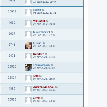
4601
14 фев 2022, 09:47
ekuzin
15959
03 фев 2022, 13:31
Vektor911
4650
27 янв 2022, 09:11
Kupfershcmidt
6607
27 ноя 2021, 17:16
Q-starь
6748
24 ноя 2021, 13:41
Render7
5471
27 окт 2021, 19:10
shatrovmaxim
25550
27 окт 2021, 09:02
set8
12814
07 окт 2021, 11:00
Александр Стан
4880
07 сен 2021, 15:12
elzsk
70595
06 сен 2021, 13:16