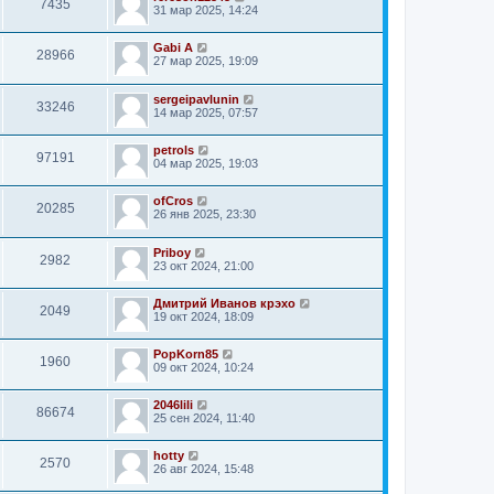
7435
31 мар 2025, 14:24
Gabi A
28966
27 мар 2025, 19:09
sergeipavlunin
33246
14 мар 2025, 07:57
petrols
97191
04 мар 2025, 19:03
ofCros
20285
26 янв 2025, 23:30
Priboy
2982
23 окт 2024, 21:00
Дмитрий Иванов крэхо
2049
19 окт 2024, 18:09
PopKorn85
1960
09 окт 2024, 10:24
2046lili
86674
25 сен 2024, 11:40
hotty
2570
26 авг 2024, 15:48