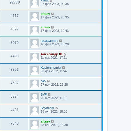
kfmut
92778
27 фев 2023, 09:35
aftaev
4717
17 фев 2023, 20:35
aftaev
4897
17 фев 2023, 19:43
гражданинъ
8079
10 фев 2023, 13:28
Александр 01
4493
11 дек 2022, 17:11
Kupfershcmidt
8391
03 дек 2022, 19:47
b45
4587
27 ноя 2022, 23:28
SVP
5834
26 окт 2022, 11:51
Shyher01
4401
18 окт 2022, 18:20
aftaev
7840
23 сен 2022, 18:38