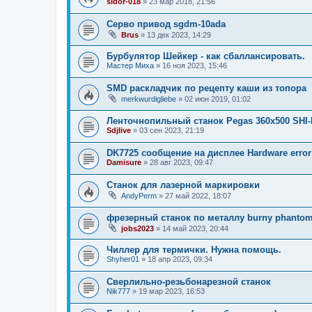
sidor-018
»
23 мар 2018, 21:56
Серво привод sgdm-10ada
Brus
»
13 дек 2023, 14:29
Бурбулятор Шейкер - как сбаллансировать.
Мастер Миха
»
16 ноя 2023, 15:46
SMD раскладчик по рецепту каши из топора
merkwurdigliebe
»
02 июн 2019, 01:02
Ленточнопильный станок Pegas 360x500 SHI
Sdjlive
»
03 сен 2023, 21:19
DK7725 сообщение на дисплее Hardware error
Damisure
»
28 авг 2023, 09:47
Станок для лазерной маркировки
AndyPerm
»
27 май 2022, 18:07
фрезерный станок по металлу burny phanto
jobs2023
»
14 май 2023, 20:44
Чиллер для термички. Нужна помощь.
Shyher01
»
18 апр 2023, 09:34
Сверлильно-резьбонарезной станок
Nik777
»
19 мар 2023, 16:53