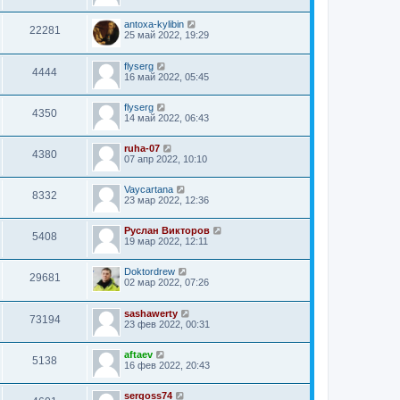
antoxa-kylibin
22281
25 май 2022, 19:29
flyserg
4444
16 май 2022, 05:45
flyserg
4350
14 май 2022, 06:43
ruha-07
4380
07 апр 2022, 10:10
Vaycartana
8332
23 мар 2022, 12:36
Руслан Викторов
5408
19 мар 2022, 12:11
Doktordrew
29681
02 мар 2022, 07:26
sashawerty
73194
23 фев 2022, 00:31
aftaev
5138
16 фев 2022, 20:43
sergoss74