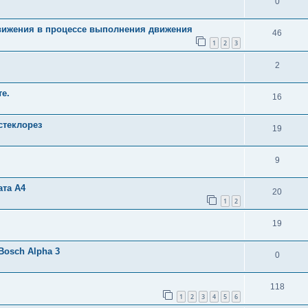
0
вижения в процессе выполнения движения
46
1
2
3
2
е.
16
стеклорез
19
9
ата А4
20
1
2
19
osch Alpha 3
0
118
1
2
3
4
5
6