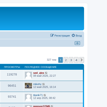
Регистрация
Вход
1
2
3
4
След.
327 тем
ПРОСМОТРЫ
ПОСЛЕДНЕЕ СООБЩЕНИЕ
sed_alex
119278
08 май 2026, 22:27
mikehv
96451
12 май 2025, 16:14
titanik71
93741
12 апр 2025, 08:42
rereson12345