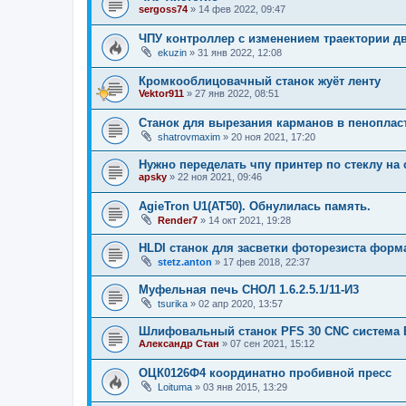
sergoss74
»
14 фев 2022, 09:47
ЧПУ контроллер с изменением траектории д
ekuzin
»
31 янв 2022, 12:08
Кромкооблицовачный станок жуёт ленту
Vektor911
»
27 янв 2022, 08:51
Станок для вырезания карманов в пенопласт
shatrovmaxim
»
20 ноя 2021, 17:20
Нужно переделать чпу принтер по стеклу на 
apsky
»
22 ноя 2021, 09:46
AgieTron U1(AT50). Обнулилась память.
Render7
»
14 окт 2021, 19:28
HLDI станок для засветки фоторезиста форм
stetz.anton
»
17 фев 2018, 22:37
Муфельная печь СНОЛ 1.6.2.5.1/11-И3
tsurika
»
02 апр 2020, 13:57
Шлифовальный станок PFS 30 CNC система B
Александр Стан
»
07 сен 2021, 15:12
ОЦК0126Ф4 координатно пробивной пресс
Loituma
»
03 янв 2015, 13:29