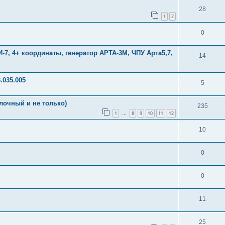
28
1
2
0
7, 4+ координаты, генератор АРТА-3М, ЧПУ Арта5,7,
14
.035.005
5
лочный и не только)
235
1
8
9
10
11
12
…
10
0
0
11
25