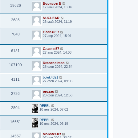
Борисов Б
19626
17 июн 2024, 13:16
NUCLEAR
2686
26 май 2024, 11:19
Славян57
7040
27 апр 2024, 15:01
Славян57
6181
27 апр 2024, 14:08
Dracondiman
107199
28 фев 2024, 22:54
bolek4321
4111
27 фев 2024, 09:06
prozac
2726
20 фев 2024, 12:56
REBEL
2804
10 янв 2024, 07:02
REBEL
16551
10 янв 2024, 06:19
MonsterJet
14557
07 янв 2024, 23:27