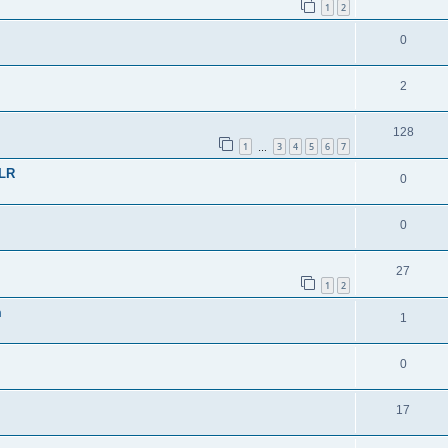
1
2
0
2
128
1
3
4
5
6
7
…
-LR
0
0
27
1
2
m
1
0
17