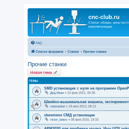
cnc-club.ru
Статьи, обзоры, цены на ст
комплектующие.
FAQ
Список форумов
Станки
Прочие станки
Прочие станки
Новая тема
ТЕМЫ
SMD установщик c нуля на программе Open
Дед Иван
»
20 фев 2021, 06:38
Швейно-вышивальная машина, эксперимент
veteranton
»
18 июл 2013, 08:13
vbesmens СМД установщик
victor_batov
»
08 фев 2016, 19:33
APM2020 для пробивки уголка. Ищу ЦПУ yok