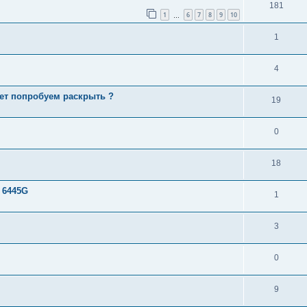
181
1
6
7
8
9
10
…
1
4
жет попробуем раскрыть ?
19
0
18
 6445G
1
3
0
9