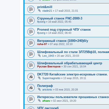
print&mill
vladin21
»
17 май 2015, 21:01
Струнный станок FNC-2000-3
flyserg
»
16 май 2022, 05:45
Pronest под струнный ЧПУ станок
flyserg
»
14 май 2022, 06:43
Витражный станок (1000×240)б/у
ruha-07
»
07 апр 2022, 10:10
Шлифовальный по стали 3Л725Вф10, полная
Leo_1943
»
20 авг 2021, 20:03
Шлифовальный обрабатывающий центр
Руслан Викторов
»
30 сен 2021, 16:04
DK7720 Китайские электро-искровые станки.
Supermagnetto
»
13 мар 2015, 20:11
Полиграф
artclonic
»
03 янв 2015, 20:28
Интересны пользователи прошивных станко
aftaev
»
02 июл 2021, 19:20
ЧПУ листогиб