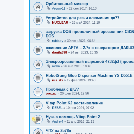
Орбитальный миксер
Argon-11
»
22 сен 2017, 16:13
Устройство для резки алюминия дк77
NUCLEAR
»
26 май 2024, 11:19
загрузка DOS-проволочный эрозионник СВЭИ-
DOS
rubbery
»
30 июн 2021, 00:34
оживление АРТА – 2.7» с генератором ДАКШ3
danila398
»
24 авг 2023, 13:35
Элекроэрозионный вырезной 4732ф3 (прово
aleha
»
26 янв 2015, 18:40
RobotSung Glue Dispenser Machine YS-D551E
rus_rtx
»
12 фев 2024, 19:48
Проблема с ДК77
prozac
»
20 фев 2024, 12:56
Vitap Point K2 востановление
REBEL
»
10 янв 2024, 07:02
Нужна помощь Vitap Point 2
Andrei4
»
11 апр 2016, 21:13
ЧПУ на 2е78п