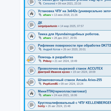
Censored
»
09 ноя 2021, 23:16
Установка ЧПУ на 3е642е (универсально зато
aftaev
»
13 июн 2018, 21:26
ДК
sergeipavlunin
»
14 мар 2025, 07:57
Темка для Hyundaiподобных роботов.
aftaev
»
28 дек 2017, 20:55
Рифление поверхности при обработке DK772
Андрей Котов
»
26 окт 2020, 20:01
Помощь в разработке
Priboy
»
21 окт 2024, 19:49
Проволочно-вырезной станок ACCUTEX
Дмитрий Иванов крэхо
»
19 окт 2024, 18:09
Штамповочный станок Amada Aries-255
PopKorn85
»
09 окт 2024, 10:24
МиниТПА(термопластавтомат)
aftaev
»
24 ноя 2021, 16:06
Круглошлифовальный с ЧПУ KELLENBERGER 
hotty
»
26 авг 2024, 15:48