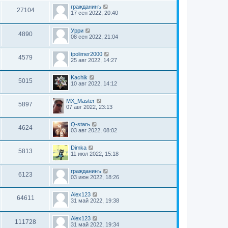
гражданинъ
27104
17 сен 2022, 20:40
Урри
4890
08 сен 2022, 21:04
tpolimer2000
4579
25 авг 2022, 14:27
Kachik
5015
10 авг 2022, 14:12
MX_Master
5897
07 авг 2022, 23:13
Q-starь
4624
03 авг 2022, 08:02
Dimka
5813
11 июл 2022, 15:18
гражданинъ
6123
03 июн 2022, 18:26
Alex123
64611
31 май 2022, 19:38
Alex123
111728
31 май 2022, 19:34