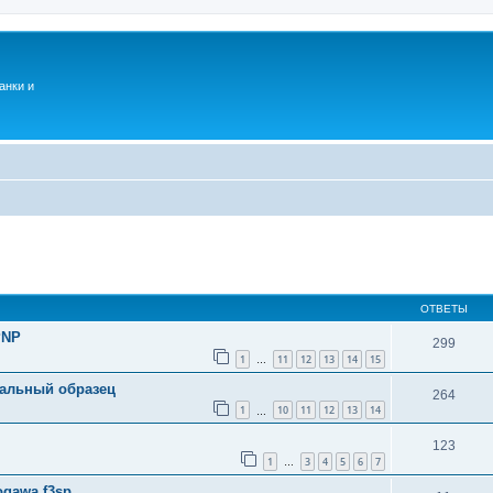
анки и
ОТВЕТЫ
PNP
299
1
11
12
13
14
15
…
альный образец
264
1
10
11
12
13
14
…
123
1
3
4
5
6
7
…
ogawa f3sp