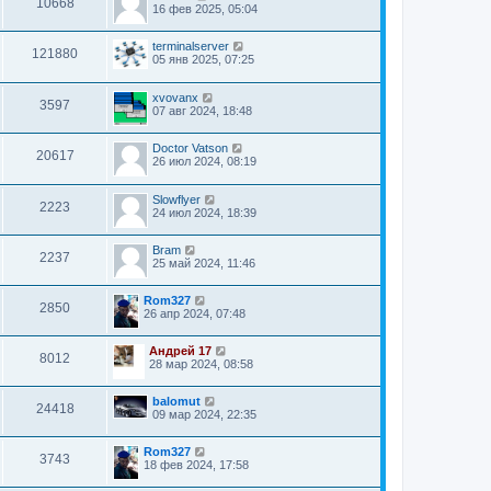
10668
16 фев 2025, 05:04
terminalserver
121880
05 янв 2025, 07:25
xvovanx
3597
07 авг 2024, 18:48
Doctor Vatson
20617
26 июл 2024, 08:19
Slowflyer
2223
24 июл 2024, 18:39
Bram
2237
25 май 2024, 11:46
Rom327
2850
26 апр 2024, 07:48
Андрей 17
8012
28 мар 2024, 08:58
balomut
24418
09 мар 2024, 22:35
Rom327
3743
18 фев 2024, 17:58