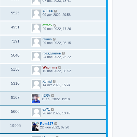
07 янв 2023, 13:41
ALEXX
5525
09 дек 2022, 20:56
aftaev
4951
29 ноя 2022, 17:26
rikann
7291
29 ноя 2022, 08:15
гражданинъ
5640
24 ноя 2022, 23:22
Wapi_ms
5156
15 ноя 2022, 08:52
Xthyjd
5310
14 окт 2022, 15:24
nERV
8167
11 сен 2022, 19:18
ex71
5606
26 авг 2022, 13:49
Rom327
19905
22 июн 2022, 07:20