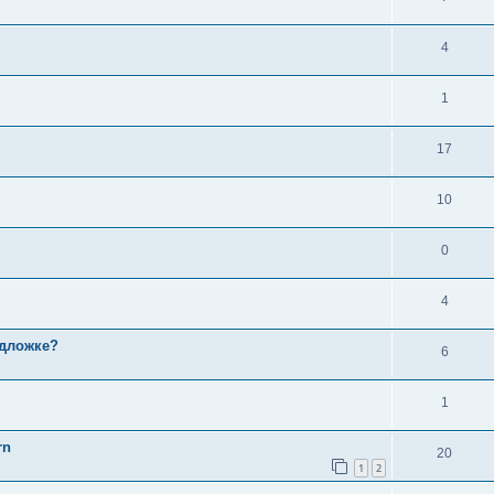
4
1
17
10
0
4
одложке?
6
1
rn
20
1
2