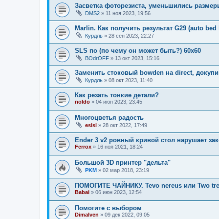
Засветка фоторезиста, уменьшились размеры
DMS2
»
11 ноя 2023, 19:56
Marlin. Как получить результат G29 (auto bed 
Курдль
»
28 сен 2023, 22:27
SLS по (по чему он может быть?) 60х60
BOdrOFF
»
13 окт 2023, 15:16
Заменить стоковый bowden на direct, докупи
Курдль
»
08 окт 2023, 11:40
Как резать тонкие детали?
noldo
»
04 июн 2023, 23:45
Многоцветья радость
esisl
»
28 окт 2022, 17:49
Ender 3 v2 ровный кривой стол нарушает за
Ferrox
»
16 ноя 2021, 18:24
Большой 3D принтер "дельта"
PKM
»
02 мар 2018, 23:19
ПОМОГИТЕ ЧАЙНИКУ. Tevo nereus или Two tre
Babai
»
06 июн 2023, 12:54
Помогите с выбором
Dimalven
»
09 дек 2022, 09:05