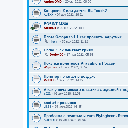
AndreyDMD
»
20 окт 2022, 09:56
Концевик Z или датчик BL-Touch?
ALEXX
»
04 дек 2022, 16:11
EOSINT M280
Artem21
»
29 ноя 2022, 15:11
Плата Octopus v1.1 как прошить загрузчик.
rikann
»
25 ноя 2022, 11:12
Ender 3 v 2 печатает криво
Dodo420
»
17 ноя 2022, 05:35
Покупка принтеров Anycubic в России
Wapi_ms
»
15 ноя 2022, 08:52
Принтер печатает в воздухе
R4FBJ
»
10 окт 2022, 14:19
А как у печатаемого пластика с агдезией к п
a321
»
07 дек 2019, 12:52
anet a6 прошивка
vik68
»
25 июл 2022, 05:45
Проблема с печатью и cura Flyingbear - Rebo
Yagmort
»
10 июн 2022, 01:06