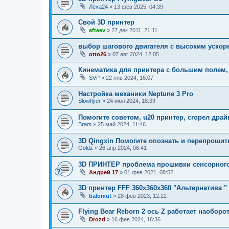
Лёха24
»
13 фев 2025, 04:39
Свой 3D принтер
aftaev
»
27 дек 2011, 21:11
выбор шагового двигателя с высоким ускор
otto26
»
07 авг 2024, 12:05
Кинематика для принтера с большим полем, 
SVP
»
22 янв 2024, 16:07
Настройка механики Neptune 3 Pro
Slowflyer
»
24 июл 2024, 18:39
Помогите советом, u20 принтер, сгорел драй
Bram
»
25 май 2024, 11:46
3D Qingxin Помогите опознать и перепрошит
Goldz
»
26 апр 2024, 06:41
3D ПРИНТЕР проблема прошивки сенсорного 
Андрей 17
»
01 фев 2021, 08:52
3D принтер FFF 360х360х360 "Альтернатива "
balomut
»
28 фев 2023, 12:22
Flying Bear Reborn 2 ось Z работает наоборо
Drozd
»
16 фев 2024, 16:36