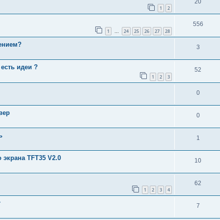
20
1
2
556
1
24
25
26
27
28
…
ением?
3
есть идеи ?
52
1
2
3
0
вер
0
ь
1
экрана TFT35 V2.0
10
62
1
2
3
4
т
7