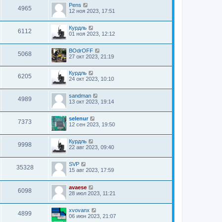
Pens
4965
12 ноя 2023, 17:51
Курдль
6112
01 ноя 2023, 12:12
BOdrOFF
5068
27 окт 2023, 21:19
Курдль
6205
24 окт 2023, 10:10
sandman
4989
13 окт 2023, 19:14
selenur
7373
12 сен 2023, 19:50
Курдль
9998
22 авг 2023, 09:40
SVP
35328
15 авг 2023, 17:59
avaese
6098
28 июл 2023, 11:21
xvovanx
4899
06 июн 2023, 21:07