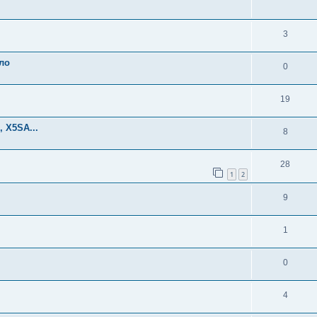
3
ло
0
19
, X5SA...
8
28
1
2
9
1
0
4