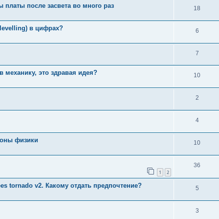
 платы после засвета во много раз
18
levelling) в цифрах?
6
7
в механику, это здравая идея?
10
2
4
коны физики
10
36
1
2
es tornado v2. Какому отдать предпочтение?
5
3