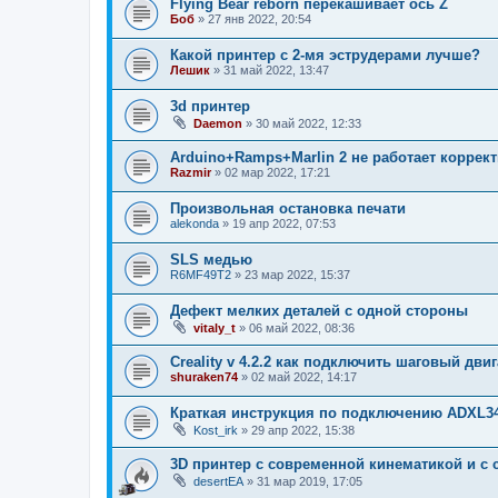
Flying Bear reborn перекашивает ось Z
Боб
»
27 янв 2022, 20:54
Какой принтер с 2-мя эструдерами лучше?
Лешик
»
31 май 2022, 13:47
3d принтер
Daemon
»
30 май 2022, 12:33
Arduino+Ramps+Marlin 2 не работает коррек
Razmir
»
02 мар 2022, 17:21
Произвольная остановка печати
alekonda
»
19 апр 2022, 07:53
SLS медью
R6MF49T2
»
23 мар 2022, 15:37
Дефект мелких деталей с одной стороны
vitaly_t
»
06 май 2022, 08:36
Creality v 4.2.2 как подключить шаговый дви
shuraken74
»
02 май 2022, 14:17
Краткая инструкция по подключению ADXL34
Kost_irk
»
29 апр 2022, 15:38
3D принтер с современной кинематикой и с
desertEA
»
31 мар 2019, 17:05