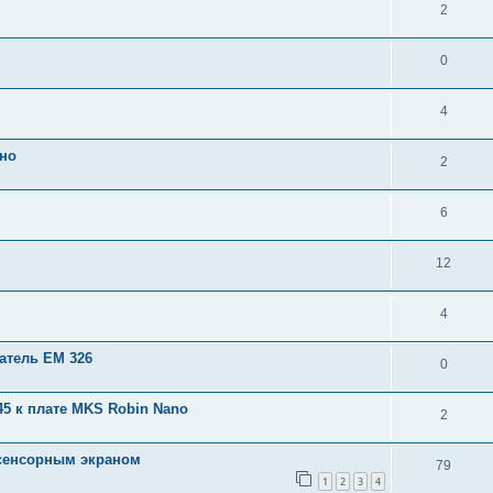
2
0
4
тно
2
6
12
4
гатель ЕМ 326
0
5 к плате MKS Robin Nano
2
 сенсорным экраном
79
1
2
3
4