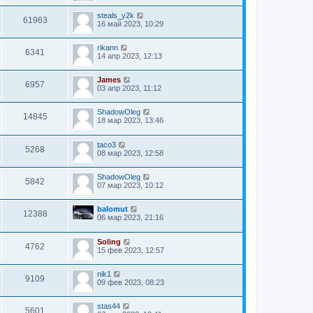
steals_y2k
61963
16 май 2023, 10:29
rikann
6341
14 апр 2023, 12:13
James
6957
03 апр 2023, 11:12
ShadowOleg
14845
18 мар 2023, 13:46
taco3
5268
08 мар 2023, 12:58
ShadowOleg
5842
07 мар 2023, 10:12
balomut
12388
06 мар 2023, 21:16
Soling
4762
15 фев 2023, 12:57
nik1
9109
09 фев 2023, 08:23
stas44
5601