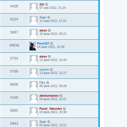
d2r
4428
07 апр 2022, 21:24
Xopc
6224
12 мар 2022, 12:10
alexv
5697
19 фев 2022, 05:21
Rom327
48838
14 фев 2022, 10:38
alexv
5754
13 фев 2022, 13:43
sosres
5769
13 фев 2022, 12:27
Fiks
6658
06 фев 2022, 09:28
alextumanov
5169
04 фев 2022, 11:01
Pavel_Yakovlev
6065
03 фев 2022, 20:38
Xopc
5943
03 фев 2022, 13:21