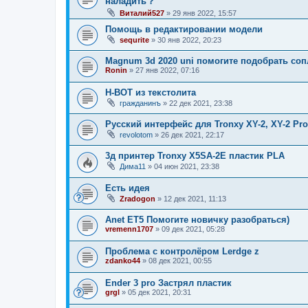
наладить？
Виталий527
»
29 янв 2022, 15:57
Помощь в редактировании модели
sequrite
»
30 янв 2022, 20:23
Magnum 3d 2020 uni помогите подобрать соп
Ronin
»
27 янв 2022, 07:16
H-BOT из текстолита
гражданинъ
»
22 дек 2021, 23:38
Русский интерфейс для Tronxy XY-2, XY-2 Pro
revolotom
»
26 дек 2021, 22:17
3д принтер Tronxy X5SA-2E пластик PLA
Дима11
»
04 июн 2021, 23:38
Есть идея
Zradogon
»
12 дек 2021, 11:13
Anet ET5 Помогите новичку разобраться)
vremenn1707
»
09 дек 2021, 05:28
Проблема с контролёром Lerdge z
zdanko44
»
08 дек 2021, 00:55
Ender 3 pro Застрял пластик
grgl
»
05 дек 2021, 20:31