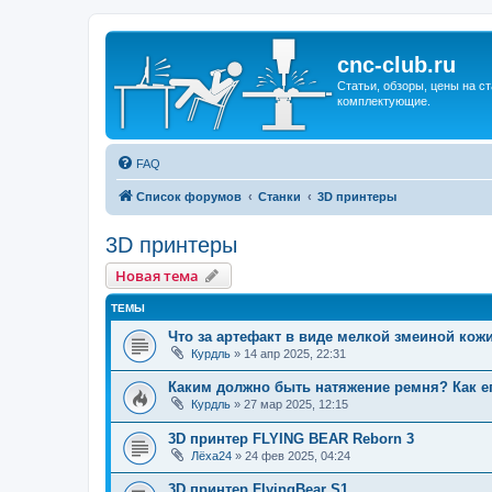
cnc-club.ru
Статьи, обзоры, цены на ст
комплектующие.
FAQ
Список форумов
Станки
3D принтеры
3D принтеры
Новая тема
ТЕМЫ
Что за артефакт в виде мелкой змеиной кожи
Курдль
»
14 апр 2025, 22:31
Каким должно быть натяжение ремня? Как е
Курдль
»
27 мар 2025, 12:15
3D принтер FLYING BEAR Reborn 3
Лёха24
»
24 фев 2025, 04:24
3D принтер FlyingBear S1