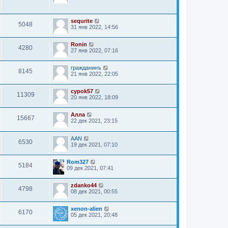
sequrite
5048
31 янв 2022, 14:56
Ronin
4280
27 янв 2022, 07:16
гражданинъ
8145
21 янв 2022, 22:05
cypok57
11309
20 янв 2022, 18:09
Алла
15667
22 дек 2021, 23:15
AAN
6530
19 дек 2021, 07:10
Rom327
5184
09 дек 2021, 07:41
zdanko44
4798
08 дек 2021, 00:55
xenon-alien
6170
05 дек 2021, 20:48