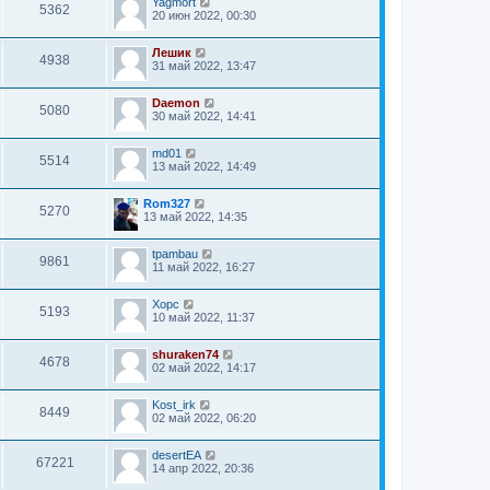
Yagmort
5362
20 июн 2022, 00:30
Лешик
4938
31 май 2022, 13:47
Daemon
5080
30 май 2022, 14:41
md01
5514
13 май 2022, 14:49
Rom327
5270
13 май 2022, 14:35
tpambau
9861
11 май 2022, 16:27
Xopc
5193
10 май 2022, 11:37
shuraken74
4678
02 май 2022, 14:17
Kost_irk
8449
02 май 2022, 06:20
desertEA
67221
14 апр 2022, 20:36