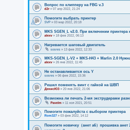
Вопрос по клипперу на FBG v.3
d2r
»
07 апр 2022, 21:24
Помогите выбрать принтер
SVP
»
03 мар 2022, 20:18
MKS SGEN_L v2.0. При включении принтера 
alexv
»
18 фев 2022, 06:13
Нагревается шаговый двигатель
sosres
»
13 фев 2022, 12:33
MKS-SGEN_L-V2 + MKS-H43 + Marlin 2.0 Нуж
alexv
»
26 янв 2022, 11:45
Не останавливается ось Y
sosres
»
06 фев 2022, 15:36
Решил поменять винт с гайкой на ШВП
ДенисЮЗ
»
20 янв 2022, 21:06
Возможна ли печать 2-мя экструдерами раз
Pavelm
»
11 ноя 2021, 20:51
Помогите пожалуйста с выбором принтера
Rom327
»
03 фев 2022, 14:12
Помогите новичку（анет а6）прошивка анет 2