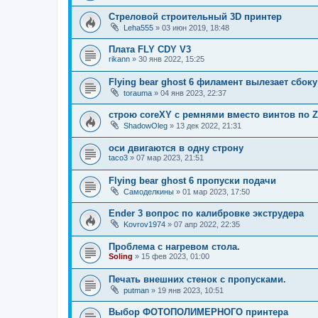
Стреловой строительный 3D принтер
Leha555
»
03 июн 2019, 18:48
Плата FLY CDY V3
rikann
»
30 янв 2022, 15:25
Flying bear ghost 6 филамент вылезает сбоку
torauma
»
04 янв 2023, 22:37
строю coreXY с ремнями вместо винтов по Z
ShadowOleg
»
13 дек 2022, 21:31
оси двигаются в одну строну
taco3
»
07 мар 2023, 21:51
Flying bear ghost 6 пропуски подачи
Самоделкины
»
01 мар 2023, 17:50
Ender 3 вопрос по калибровке экструдера
Kovrov1974
»
07 апр 2022, 22:35
Проблема с нагревом стола.
Soling
»
15 фев 2023, 01:00
Печать внешних стенок с пропусками.
putman
»
19 янв 2023, 10:51
Выбор ФОТОПОЛИМЕРНОГО принтера