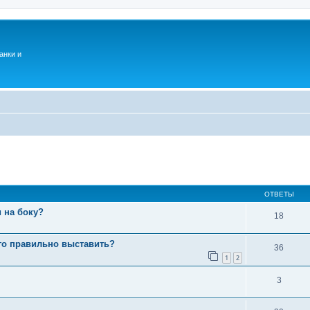
анки и
ОТВЕТЫ
 на боку?
18
го правильно выставить?
36
1
2
3