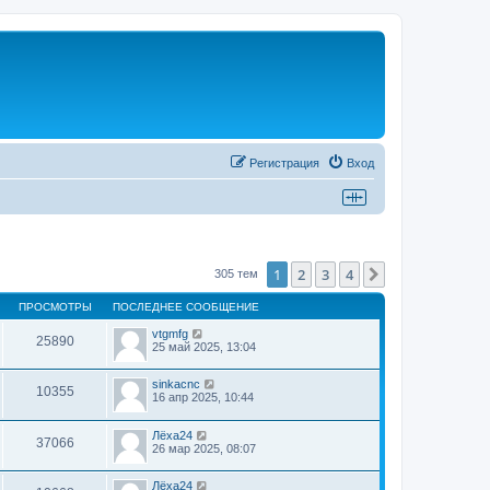
Регистрация
Вход
1
2
3
4
След.
305 тем
ПРОСМОТРЫ
ПОСЛЕДНЕЕ СООБЩЕНИЕ
vtgmfg
25890
25 май 2025, 13:04
sinkacnc
10355
16 апр 2025, 10:44
Лёха24
37066
26 мар 2025, 08:07
Лёха24