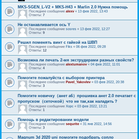
MKS-SGEN_L-V2 + MKS-H43 + Marlin 2.0 Нужна помощь
Последнее сообщение
alexv
«
13 фев 2022, 13:43
Ответы:
7
Не останавливается ось Y
Последнее сообщение
sosres
«
13 фев 2022, 12:27
Ответы:
9
Решил поменять винт с гайкой на ШВП
Последнее сообщение
Fiks
«
06 фев 2022, 09:28
Ответы:
12
Возможна ли печать 2-мя экструдерами разных свойств?
Последнее сообщение
alextumanov
«
04 фев 2022, 11:01
Ответы:
4
Помогите пожалуйста с выбором принтера
Последнее сообщение
Pavel_Yakovlev
«
03 фев 2022, 20:38
Ответы:
3
Помогите новичку（анет а6）прошивка анет 2.0 печатает с
пропуском（сеточкой）что не так,как наладить？
Последнее сообщение
Xopc
«
03 фев 2022, 13:21
Ответы:
1
Помощь в редактировании модели
Последнее сообщение
sequrite
«
31 янв 2022, 14:56
Ответы:
3
Magnum 3d 2020 uni помогите подобрать сопло