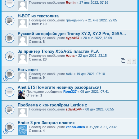
Последнее сообщение
Ronin
«
27 янв 2022, 07:16
H-BOT из текстолита
Последнее сообщение
гражданинъ
«
21 янв 2022, 22:05
Ответы:
19
Русский интерфейс для Tronxy XY-2, XY-2 Pro, X5SA...
Последнее сообщение
cypok57
«
20 янв 2022, 18:09
Ответы:
8
3д принтер Tronxy X5SA-2E пластик PLA
Последнее сообщение
Алла
«
22 дек 2021, 23:15
Ответы:
28
1
2
Есть идея
Последнее сообщение
AAN
«
19 дек 2021, 07:10
Ответы:
9
Anet ET5 Помогите новичку разобраться)
Последнее сообщение
Rom327
«
09 дек 2021, 07:41
Ответы:
1
Проблема с контролёром Lerdge z
Последнее сообщение
zdanko44
«
08 дек 2021, 00:55
Ender 3 pro Застрял пластик
Последнее сообщение
xenon-alien
«
05 дек 2021, 20:48
Ответы:
4