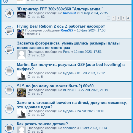
3D принтер FFF 360х360х360 "Альтернатива "
Последнее сообщение
balomut
«
09 мар 2024, 22:35
Ответы:
62
1
2
3
4
Flying Bear Reborn 2 ось Z работает наоборот
Последнее сообщение
Rom327
«
18 фев 2024, 17:58
Ответы:
7
Засветка фоторезиста, уменьшились размеры платы
после засвета во много раз
Последнее сообщение
Pens
«
12 ноя 2023, 17:51
Ответы:
18
Marlin. Как получить результат G29 (auto bed levelling) в
цифрах?
Последнее сообщение
Курдль
«
01 ноя 2023, 12:12
Ответы:
6
SLS по (по чему он может быть?) 60х60
Последнее сообщение
BOdrOFF
«
27 окт 2023, 21:19
Ответы:
7
Заменить стоковый bowden на direct, докупив механику,
это здравая идея?
Последнее сообщение
Курдль
«
24 окт 2023, 10:10
Ответы:
10
Как резать тонкие детали?
Последнее сообщение
sandman
«
13 окт 2023, 19:14
Ответы:
2