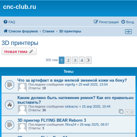
cnc-club.ru
FAQ
Регистрация
Вход
Список форумов
Станки
3D принтеры
3D принтеры
Новая тема
1
2
3
4
След.
305 тем
Темы
Что за артефакт в виде мелкой змеиной кожи на боку?
Последнее сообщение
vtgmfg
«
25 май 2025, 13:04
Ответы:
18
Каким должно быть натяжение ремня? Как его правильно
выставить?
Последнее сообщение
sinkacnc
«
16 апр 2025, 10:44
Ответы:
36
1
2
3D принтер FLYING BEAR Reborn 3
Последнее сообщение
Лёха24
«
26 мар 2025, 08:07
Ответы:
3