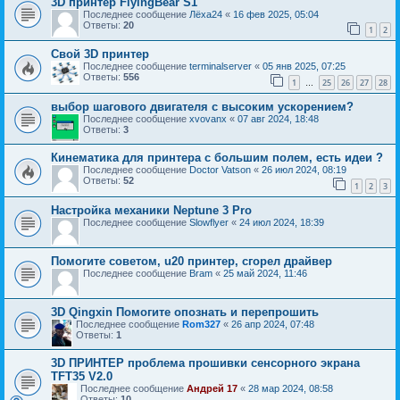
3D принтер FlyingBear S1
Последнее сообщение
Лёха24
«
16 фев 2025, 05:04
Ответы:
20
1
2
Свой 3D принтер
Последнее сообщение
terminalserver
«
05 янв 2025, 07:25
Ответы:
556
1
25
26
27
28
…
выбор шагового двигателя с высоким ускорением?
Последнее сообщение
xvovanx
«
07 авг 2024, 18:48
Ответы:
3
Кинематика для принтера с большим полем, есть идеи ?
Последнее сообщение
Doctor Vatson
«
26 июл 2024, 08:19
Ответы:
52
1
2
3
Настройка механики Neptune 3 Pro
Последнее сообщение
Slowflyer
«
24 июл 2024, 18:39
Помогите советом, u20 принтер, сгорел драйвер
Последнее сообщение
Bram
«
25 май 2024, 11:46
3D Qingxin Помогите опознать и перепрошить
Последнее сообщение
Rom327
«
26 апр 2024, 07:48
Ответы:
1
3D ПРИНТЕР проблема прошивки сенсорного экрана
TFT35 V2.0
Последнее сообщение
Андрей 17
«
28 мар 2024, 08:58
Ответы:
10