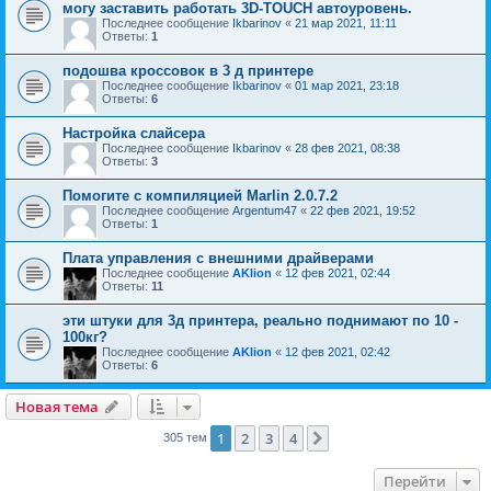
могу заставить работать 3D-TOUCH автоуровень.
Последнее сообщение
Ikbarinov
«
21 мар 2021, 11:11
Ответы:
1
подошва кроссовок в 3 д принтере
Последнее сообщение
Ikbarinov
«
01 мар 2021, 23:18
Ответы:
6
Настройка слайсера
Последнее сообщение
Ikbarinov
«
28 фев 2021, 08:38
Ответы:
3
Помогите с компиляцией Marlin 2.0.7.2
Последнее сообщение
Argentum47
«
22 фев 2021, 19:52
Ответы:
1
Плата управления с внешними драйверами
Последнее сообщение
AKlion
«
12 фев 2021, 02:44
Ответы:
11
эти штуки для 3д принтера, реально поднимают по 10 -
100кг?
Последнее сообщение
AKlion
«
12 фев 2021, 02:42
Ответы:
6
Новая тема
1
2
3
4
След.
305 тем
Перейти