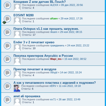
Концевик Z или датчик BL-Touch?
Последнее сообщение
ALEXX
«
09 дек 2022, 20:56
Ответы:
4
EOSINT M280
Последнее сообщение
aftaev
«
29 ноя 2022, 17:26
Ответы:
1
Плата Octopus v1.1 как прошить загрузчик.
Последнее сообщение
rikann
«
29 ноя 2022, 08:15
Ответы:
17
Ender 3 v 2 печатает криво
Последнее сообщение
гражданинъ
«
24 ноя 2022, 23:22
Ответы:
10
Покупка принтеров Anycubic в России
Последнее сообщение
Wapi_ms
«
15 ноя 2022, 08:52
Принтер печатает в воздухе
Последнее сообщение
Xthyjd
«
14 окт 2022, 15:24
Ответы:
4
А как у печатаемого пластика с агдезией к подложке?
Последнее сообщение
nERV
«
11 сен 2022, 19:18
Ответы:
6
anet a6 прошивка
Последнее сообщение
ex71
«
26 авг 2022, 13:49
Ответы:
1