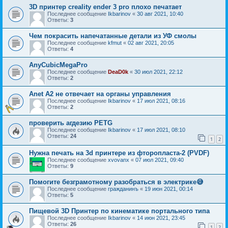
3D принтер creality ender 3 pro плохо печатает
Последнее сообщение
Ikbarinov
«
30 авг 2021, 10:40
Ответы:
3
Чем покрасить напечатанные детали из УФ смолы
Последнее сообщение
kfmut
«
02 авг 2021, 20:05
Ответы:
4
AnyCubicMegaPro
Последнее сообщение
DeaD0k
«
30 июл 2021, 22:12
Ответы:
2
Anet A2 не отвечает на органы управления
Последнее сообщение
Ikbarinov
«
17 июл 2021, 08:16
Ответы:
2
проверить агдезию PETG
Последнее сообщение
Ikbarinov
«
17 июл 2021, 08:10
Ответы:
24
1
2
Нужна печать на 3d принтере из фторопласта-2 (PVDF)
Последнее сообщение
xvovanx
«
07 июл 2021, 09:40
Ответы:
9
Помогите безграмотному разобраться в электрике😅
Последнее сообщение
гражданинъ
«
19 июн 2021, 00:14
Ответы:
5
Пищевой 3D Принтер по кинематике портального типа
Последнее сообщение
Ikbarinov
«
14 июн 2021, 23:45
Ответы:
26
1
2