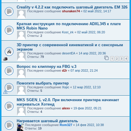
Creality v 4.2.2 как подключить шаговый двигатель ЕМ 326
Последнее сообщение
shuraken74
«
02 май 2022, 14:17
Краткая инструкция по подключению ADXL345 к плате
MKS Robin Nano
Последнее сообщение
Kost_irk
«
02 май 2022, 06:20
Ответы:
2
3D принтер с современной кинематикой и с сенсорным
экраном
Последнее сообщение
desertEA
«
14 апр 2022, 20:36
Ответы:
79
1
2
3
4
Вопрос по клипперу на FBG v.3
Последнее сообщение
d2r
«
07 апр 2022, 21:24
Помогите выбрать принтер
Последнее сообщение
Xopc
«
12 мар 2022, 12:10
Ответы:
5
MKS SGEN_L v2.0. При включении принтера начинает
нагреваться Хотенд
Последнее сообщение
alexv
«
19 фев 2022, 05:21
Ответы:
4
Нагревается шаговый двигатель
Последнее сообщение
Rom327
«
14 фев 2022, 10:38
Ответы:
19