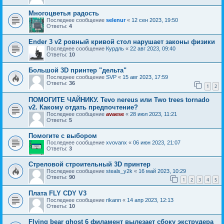
Многоцветья радость
Последнее сообщение
selenur
«
12 сен 2023, 19:50
Ответы:
4
Ender 3 v2 ровный кривой стол нарушает законы физики
Последнее сообщение
Курдль
«
22 авг 2023, 09:40
Ответы:
10
Большой 3D принтер "дельта"
Последнее сообщение
SVP
«
15 авг 2023, 17:59
Ответы:
36
1
2
ПОМОГИТЕ ЧАЙНИКУ. Tevo nereus или Two trees tornado
v2. Какому отдать предпочтение?
Последнее сообщение
avaese
«
28 июл 2023, 11:21
Ответы:
5
Помогите с выбором
Последнее сообщение
xvovanx
«
06 июн 2023, 21:07
Ответы:
3
Стреловой строительный 3D принтер
Последнее сообщение
steals_y2k
«
16 май 2023, 10:29
Ответы:
90
1
2
3
4
5
Плата FLY CDY V3
Последнее сообщение
rikann
«
14 апр 2023, 12:13
Ответы:
10
Flying bear ghost 6 филамент вылезает сбоку экструдера