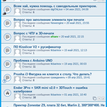
Всем хай, нужна помощь с самодельным принтером.
Последнее сообщение
digiTALker
«
04 июн 2021, 04:09
Ответы:
6
Вопрос про заполнение элемента при печати
Последнее сообщение
Newengine
«
20 май 2021, 23:55
Ответы:
4
Вопрос с ЧПУ в 3D-печати
Последнее сообщение
aftaev
«
20 май 2021, 22:15
Ответы:
2
ПО Kisslicer V2 + русификатор
Последнее сообщение
Ikbarinov
«
15 май 2021, 12:13
Ответы:
1
Проблема с Arduino UNO
Последнее сообщение
Ikbarinov
«
19 апр 2021, 00:03
Ответы:
11
Prusha i3 Фигурка не клеится к столу. Что делать?
Последнее сообщение
гражданинъ
«
09 апр 2021, 19:41
Ответы:
8
Ender 3Pro + SKR mini v2.0 + 3DTouch = ошибка
калибровки
Последнее сообщение
Ikbarinov
«
01 апр 2021, 10:40
Ответы:
38
1
2
Принтер Zonestar Z9, плата 32 бит, Marlin 2, 300*300*400. Не