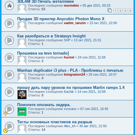
3DLAM 3D Печать металлами
Последнее сообщение
montekio
«
05 дек 2021, 00:33
Ответы:
63
1
2
3
4
Продам 3D принтер Anycubic Photon Mono X
Последнее сообщение
vadim_tarutin
«
23 окт 2021, 22:00
Как разобраться в Stratasys Insight
Последнее сообщение
SVP
«
13 окт 2021, 21:01
Ответы:
1
Прошивка на tevo tornado]
Последнее сообщение
huntel
«
24 сен 2021, 11:58
Ответы:
2
Wanhao duplicator i3 plus - PLA - Проблемы с печатью
Последнее сообщение
Integration24
«
20 сен 2021, 16:07
Ответы:
4
прошу дать пару уроков по прошивке Marlin ramps 1.4
Последнее сообщение
Kachik
«
14 сен 2021, 10:58
Ответы:
5
Помогите опознать эндера.
Последнее сообщение
xvovanx
«
07 сен 2021, 16:45
Ответы:
1
Тесты основных пластиков на разрыв
Последнее сообщение
Alex_kh
«
30 авг 2021, 21:50
Ответы:
14