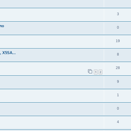
3
ло
0
19
, X5SA...
8
28
1
2
9
1
0
4