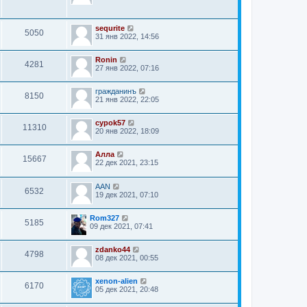
sequrite
5050
31 янв 2022, 14:56
Ronin
4281
27 янв 2022, 07:16
гражданинъ
8150
21 янв 2022, 22:05
cypok57
11310
20 янв 2022, 18:09
Алла
15667
22 дек 2021, 23:15
AAN
6532
19 дек 2021, 07:10
Rom327
5185
09 дек 2021, 07:41
zdanko44
4798
08 дек 2021, 00:55
xenon-alien
6170
05 дек 2021, 20:48