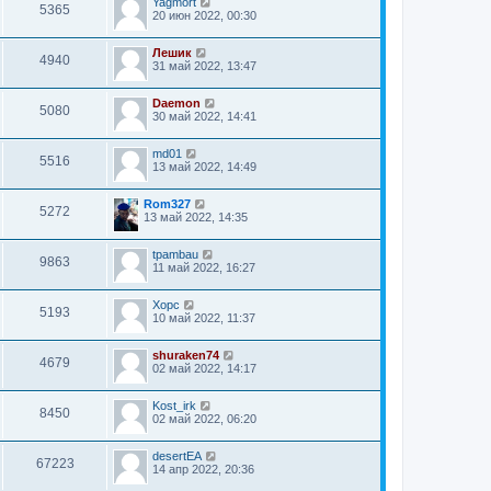
Yagmort
5365
20 июн 2022, 00:30
Лешик
4940
31 май 2022, 13:47
Daemon
5080
30 май 2022, 14:41
md01
5516
13 май 2022, 14:49
Rom327
5272
13 май 2022, 14:35
tpambau
9863
11 май 2022, 16:27
Xopc
5193
10 май 2022, 11:37
shuraken74
4679
02 май 2022, 14:17
Kost_irk
8450
02 май 2022, 06:20
desertEA
67223
14 апр 2022, 20:36