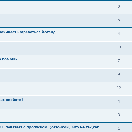
0
5
начинает нагреваться Хотенд
4
19
на помощь
7
9
12
ных свойств?
4
3
.0 печатает с пропуском（сеточкой）что не так,как
1