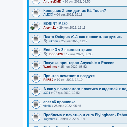
AndreyDMD
»
20 окт 2022, 09:56
Концевик Z или датчик BL-Touch?
ALEXX
»
04 дек 2022, 16:11
EOSINT M280
Artem21
»
29 ноя 2022, 15:11
Плата Octopus v1.1 как прошить загрузчик.
rikann
»
25 ноя 2022, 11:12
Ender 3 v 2 печатает криво
Dodo420
»
17 ноя 2022, 05:35
Покупка принтеров Anycubic в России
Wapi_ms
»
15 ноя 2022, 08:52
Принтер печатает в воздухе
R4FBJ
»
10 окт 2022, 14:19
А как у печатаемого пластика с агдезией к п
a321
»
07 дек 2019, 12:52
anet a6 прошивка
vik68
»
25 июл 2022, 05:45
Проблема с печатью и cura Flyingbear - Rebo
Yagmort
»
10 июн 2022, 01:06