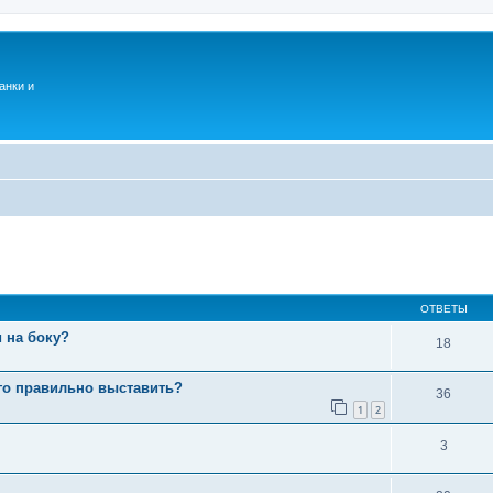
анки и
ОТВЕТЫ
 на боку?
18
го правильно выставить?
36
1
2
3