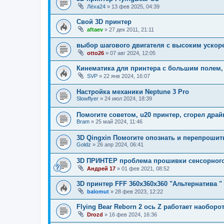
Лёха24
»
13 фев 2025, 04:39
Свой 3D принтер
aftaev
»
27 дек 2011, 21:11
выбор шагового двигателя с высоким ускор
otto26
»
07 авг 2024, 12:05
Кинематика для принтера с большим полем, 
SVP
»
22 янв 2024, 16:07
Настройка механики Neptune 3 Pro
Slowflyer
»
24 июл 2024, 18:39
Помогите советом, u20 принтер, сгорел драй
Bram
»
25 май 2024, 11:46
3D Qingxin Помогите опознать и перепрошит
Goldz
»
26 апр 2024, 06:41
3D ПРИНТЕР проблема прошивки сенсорного 
Андрей 17
»
01 фев 2021, 08:52
3D принтер FFF 360х360х360 "Альтернатива "
balomut
»
28 фев 2023, 12:22
Flying Bear Reborn 2 ось Z работает наоборо
Drozd
»
16 фев 2024, 16:36