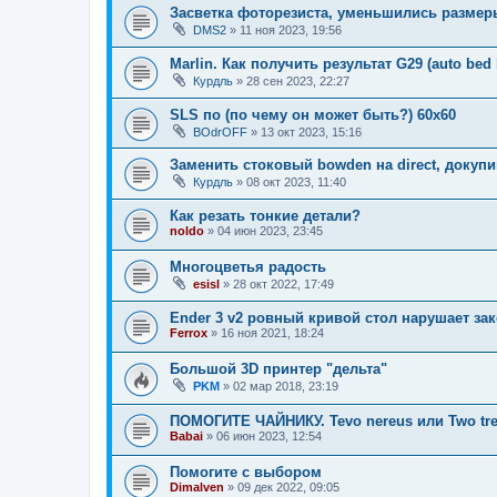
Засветка фоторезиста, уменьшились размеры
DMS2
»
11 ноя 2023, 19:56
Marlin. Как получить результат G29 (auto bed 
Курдль
»
28 сен 2023, 22:27
SLS по (по чему он может быть?) 60х60
BOdrOFF
»
13 окт 2023, 15:16
Заменить стоковый bowden на direct, докупи
Курдль
»
08 окт 2023, 11:40
Как резать тонкие детали?
noldo
»
04 июн 2023, 23:45
Многоцветья радость
esisl
»
28 окт 2022, 17:49
Ender 3 v2 ровный кривой стол нарушает за
Ferrox
»
16 ноя 2021, 18:24
Большой 3D принтер "дельта"
PKM
»
02 мар 2018, 23:19
ПОМОГИТЕ ЧАЙНИКУ. Tevo nereus или Two tre
Babai
»
06 июн 2023, 12:54
Помогите с выбором
Dimalven
»
09 дек 2022, 09:05