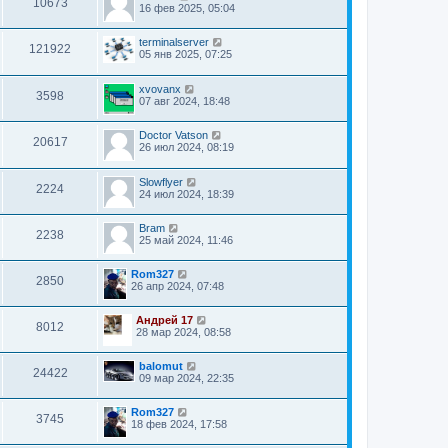
10673
16 фев 2025, 05:04
terminalserver
121922
05 янв 2025, 07:25
xvovanx
3598
07 авг 2024, 18:48
Doctor Vatson
20617
26 июл 2024, 08:19
Slowflyer
2224
24 июл 2024, 18:39
Bram
2238
25 май 2024, 11:46
Rom327
2850
26 апр 2024, 07:48
Андрей 17
8012
28 мар 2024, 08:58
balomut
24422
09 мар 2024, 22:35
Rom327
3745
18 фев 2024, 17:58