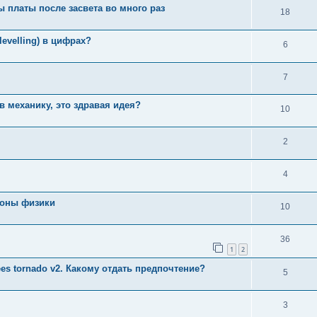
 платы после засвета во много раз
18
levelling) в цифрах?
6
7
в механику, это здравая идея?
10
2
4
коны физики
10
36
1
2
es tornado v2. Какому отдать предпочтение?
5
3