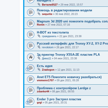
наладить？
Виталий527
»
29 янв 2022, 15:57
Помощь в редактировании модели
sequrite
»
30 янв 2022, 20:23
Magnum 3d 2020 uni помогите подобрать соп
Ronin
»
27 янв 2022, 07:16
H-BOT из текстолита
гражданинъ
»
22 дек 2021, 23:38
Русский интерфейс для Tronxy XY-2, XY-2 Pro
revolotom
»
26 дек 2021, 22:17
3д принтер Tronxy X5SA-2E пластик PLA
Дима11
»
04 июн 2021, 23:38
Есть идея
Zradogon
»
12 дек 2021, 11:13
Anet ET5 Помогите новичку разобраться)
vremenn1707
»
09 дек 2021, 05:28
Проблема с контролёром Lerdge z
zdanko44
»
08 дек 2021, 00:55
Ender 3 pro Застрял пластик
grgl
»
05 дек 2021, 20:31