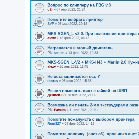
Вопрос по клипперу на FBG v.3
d2r
»
07 апр 2022, 21:24
Помогите выбрать принтер
SVP
»
03 мар 2022, 20:18
MKS SGEN_L v2.0. При включении принтера 
alexv
»
18 фев 2022, 06:13
Нагревается шаговый двигатель
sosres
»
13 фев 2022, 12:33
MKS-SGEN_L-V2 + MKS-H43 + Marlin 2.0 Нуж
alexv
»
26 янв 2022, 11:45
Не останавливается ось Y
sosres
»
06 фев 2022, 15:36
Решил поменять винт с гайкой на ШВП
ДенисЮЗ
»
20 янв 2022, 21:06
Возможна ли печать 2-мя экструдерами раз
Pavelm
»
11 ноя 2021, 20:51
Помогите пожалуйста с выбором принтера
Rom327
»
03 фев 2022, 14:12
Помогите новичку（анет а6）прошивка анет 2