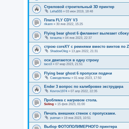
Стреловой строительный 3D принтер
Leha555
»
03 июн 2019, 18:48
Плата FLY CDY V3
rikann
»
30 янв 2022, 15:25
Flying bear ghost 6 филамент вылезает сбоку
torauma
»
04 янв 2023, 22:37
строю coreXY с ремнями вместо винтов по Z
ShadowOleg
»
13 дек 2022, 21:31
оси двигаются в одну строну
taco3
»
07 мар 2023, 21:51
Flying bear ghost 6 пропуски подачи
Самоделкины
»
01 мар 2023, 17:50
Ender 3 вопрос по калибровке экструдера
Kovrov1974
»
07 апр 2022, 22:35
Проблема с нагревом стола.
Soling
»
15 фев 2023, 01:00
Печать внешних стенок с пропусками.
putman
»
19 янв 2023, 10:51
Выбор ФОТОПОЛИМЕРНОГО принтера