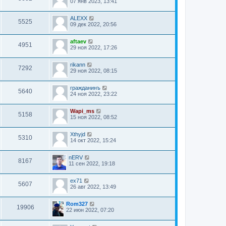
07 янв 2023, 13:41
ALEXX
5525
09 дек 2022, 20:56
aftaev
4951
29 ноя 2022, 17:26
rikann
7292
29 ноя 2022, 08:15
гражданинъ
5640
24 ноя 2022, 23:22
Wapi_ms
5158
15 ноя 2022, 08:52
Xthyjd
5310
14 окт 2022, 15:24
nERV
8167
11 сен 2022, 19:18
ex71
5607
26 авг 2022, 13:49
Rom327
19906
22 июн 2022, 07:20