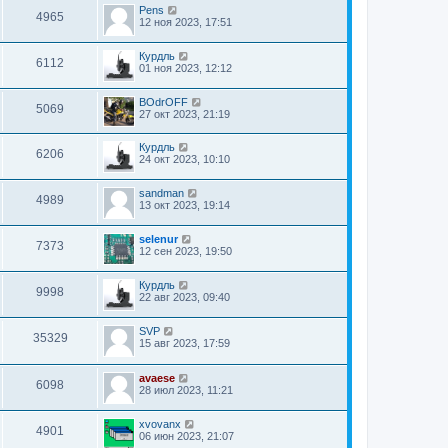
Pens
4965
12 ноя 2023, 17:51
Курдль
6112
01 ноя 2023, 12:12
BOdrOFF
5069
27 окт 2023, 21:19
Курдль
6206
24 окт 2023, 10:10
sandman
4989
13 окт 2023, 19:14
selenur
7373
12 сен 2023, 19:50
Курдль
9998
22 авг 2023, 09:40
SVP
35329
15 авг 2023, 17:59
avaese
6098
28 июл 2023, 11:21
xvovanx
4901
06 июн 2023, 21:07