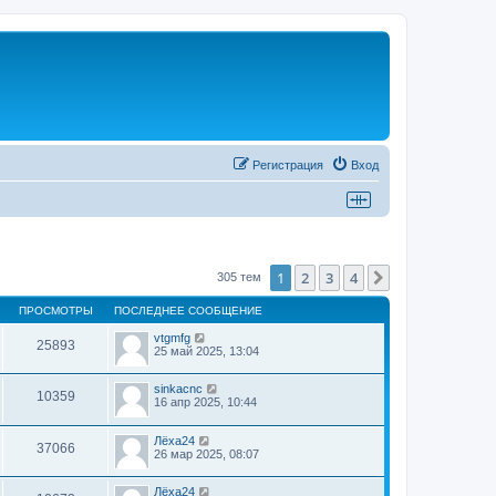
Регистрация
Вход
1
2
3
4
След.
305 тем
ПРОСМОТРЫ
ПОСЛЕДНЕЕ СООБЩЕНИЕ
vtgmfg
25893
25 май 2025, 13:04
sinkacnc
10359
16 апр 2025, 10:44
Лёха24
37066
26 мар 2025, 08:07
Лёха24