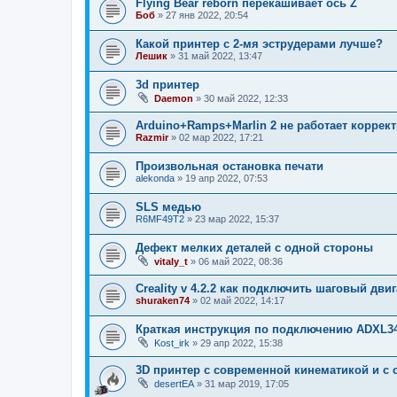
Flying Bear reborn перекашивает ось Z
Боб
»
27 янв 2022, 20:54
Какой принтер с 2-мя эструдерами лучше?
Лешик
»
31 май 2022, 13:47
3d принтер
Daemon
»
30 май 2022, 12:33
Arduino+Ramps+Marlin 2 не работает коррек
Razmir
»
02 мар 2022, 17:21
Произвольная остановка печати
alekonda
»
19 апр 2022, 07:53
SLS медью
R6MF49T2
»
23 мар 2022, 15:37
Дефект мелких деталей с одной стороны
vitaly_t
»
06 май 2022, 08:36
Creality v 4.2.2 как подключить шаговый дви
shuraken74
»
02 май 2022, 14:17
Краткая инструкция по подключению ADXL34
Kost_irk
»
29 апр 2022, 15:38
3D принтер с современной кинематикой и с
desertEA
»
31 мар 2019, 17:05