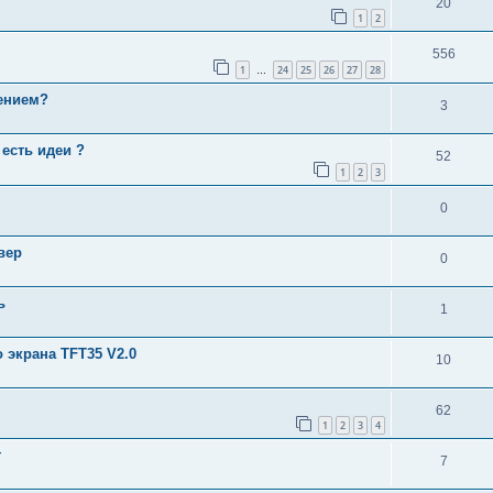
20
1
2
556
1
24
25
26
27
28
…
ением?
3
есть идеи ?
52
1
2
3
0
вер
0
ь
1
экрана TFT35 V2.0
10
62
1
2
3
4
т
7