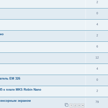
2
0
4
тно
2
6
12
4
гатель ЕМ 326
0
5 к плате MKS Robin Nano
2
 сенсорным экраном
79
1
2
3
4