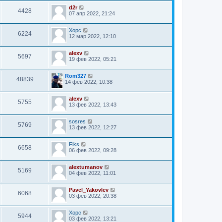
d2r
4428
07 апр 2022, 21:24
Xopc
6224
12 мар 2022, 12:10
alexv
5697
19 фев 2022, 05:21
Rom327
48839
14 фев 2022, 10:38
alexv
5755
13 фев 2022, 13:43
sosres
5769
13 фев 2022, 12:27
Fiks
6658
06 фев 2022, 09:28
alextumanov
5169
04 фев 2022, 11:01
Pavel_Yakovlev
6068
03 фев 2022, 20:38
Xopc
5944
03 фев 2022, 13:21