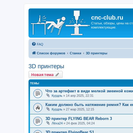
cnc-club.ru
Статьи, обзоры, цены на ст
комплектующие.
FAQ
Список форумов
Станки
3D принтеры
3D принтеры
Новая тема
ТЕМЫ
Что за артефакт в виде мелкой змеиной кожи
Курдль
»
14 апр 2025, 22:31
Каким должно быть натяжение ремня? Как е
Курдль
»
27 мар 2025, 12:15
3D принтер FLYING BEAR Reborn 3
Лёха24
»
24 фев 2025, 04:24
3D принтер FlyingBear S1