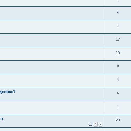
4
1
17
10
0
4
одложке?
6
1
rn
20
1
2