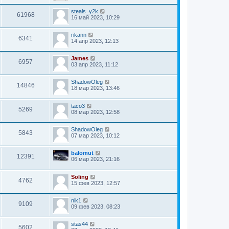
steals_y2k
61968
16 май 2023, 10:29
rikann
6341
14 апр 2023, 12:13
James
6957
03 апр 2023, 11:12
ShadowOleg
14846
18 мар 2023, 13:46
taco3
5269
08 мар 2023, 12:58
ShadowOleg
5843
07 мар 2023, 10:12
balomut
12391
06 мар 2023, 21:16
Soling
4762
15 фев 2023, 12:57
nik1
9109
09 фев 2023, 08:23
stas44
5602