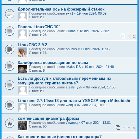
Дополнительная ось на фрезерный станок
Последнее сообщение
ex71
«
19 июн 2024, 00:09
Ответы:
1
Панель LinuxCNC 10"
Последнее сообщение
Duhas
«
18 июн 2024, 22:02
Ответы:
23
1
2
LinuxCNC 2.9.2
Последнее сообщение
obuhus
«
11 июн 2024, 11:06
Ответы:
16
Калибровка перемещения по осям
Последнее сообщение
iMaks-RS
«
10 июн 2024, 21:48
Ответы:
5
Есть ли доступ к глобальным переменным из
запущенного скрипта питона?
Последнее сообщение
steals_y2k
«
09 июн 2024, 17:50
Ответы:
1
Linuxcnc 2.7.14ssc13 для платы YSSC2P серв Mitsubishi
Последнее сообщение
wenji
«
07 июн 2024, 18:19
компенсация диаметра фрезы
Последнее сообщение
Индеец
«
07 июн 2024, 13:01
Ответы:
50
1
2
3
Как ввести данные (число) от оператора?