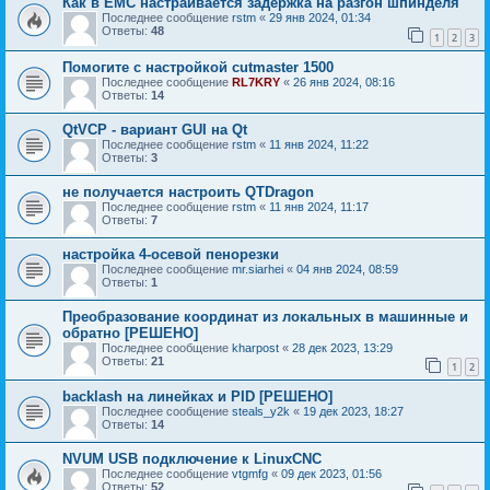
Как в EMC настраивается задержка на разгон шпинделя
Последнее сообщение
rstm
«
29 янв 2024, 01:34
Ответы:
48
1
2
3
Помогите с настройкой cutmaster 1500
Последнее сообщение
RL7KRY
«
26 янв 2024, 08:16
Ответы:
14
QtVCP - вариант GUI на Qt
Последнее сообщение
rstm
«
11 янв 2024, 11:22
Ответы:
3
не получается настроить QTDragon
Последнее сообщение
rstm
«
11 янв 2024, 11:17
Ответы:
7
настройка 4-осевой пенорезки
Последнее сообщение
mr.siarhei
«
04 янв 2024, 08:59
Ответы:
1
Преобразование координат из локальных в машинные и
обратно [РЕШЕНО]
Последнее сообщение
kharpost
«
28 дек 2023, 13:29
Ответы:
21
1
2
backlash на линейках и PID [РЕШЕНО]
Последнее сообщение
steals_y2k
«
19 дек 2023, 18:27
Ответы:
14
NVUM USB подключение к LinuxCNC
Последнее сообщение
vtgmfg
«
09 дек 2023, 01:56
Ответы:
52