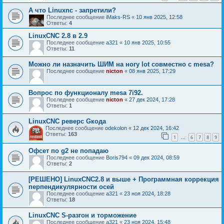
А что Linuxnc - запретили?
Последнее сообщение
iMaks-RS
«
10 янв 2025, 12:58
Ответы:
4
LinuxCNC 2.8 в 2.9
Последнее сообщение
a321
«
10 янв 2025, 10:55
Ответы:
11
Можно ли назначить ШИМ на ногу lot совместно с mesa?
Последнее сообщение
nicton
«
08 янв 2025, 17:29
Вопрос по функционалу mesa 7i92.
Последнее сообщение
nicton
«
27 дек 2024, 17:28
Ответы:
1
LinuxCNC реверс Gкода
Последнее сообщение
odekolon
«
12 дек 2024, 16:42
Ответы:
163
1
6
7
8
9
…
Офсет по g2 не попадаю
Последнее сообщение
Boris794
«
09 дек 2024, 08:59
Ответы:
2
[РЕШЕНО] LinuxCNC2.8 и выше + Программная коррекция
перпендикулярности осей
Последнее сообщение
a321
«
23 ноя 2024, 18:28
Ответы:
18
LinuxCNC S-разгон и торможение
Последнее сообщение
a321
«
23 ноя 2024, 15:48