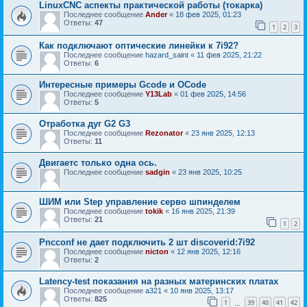
LinuxCNC аспекты практической работы (токарка)
Последнее сообщение
Ander
«
18 фев 2025, 01:23
Ответы:
47
1
2
3
Как подключают оптические линейки к 7i92?
Последнее сообщение
hazard_saint
«
11 фев 2025, 21:22
Ответы:
6
Интересные примеры Gcode и OCode
Последнее сообщение
Y13Lab
«
01 фев 2025, 14:56
Ответы:
5
Отработка дуг G2 G3
Последнее сообщение
Rezonator
«
23 янв 2025, 12:13
Ответы:
11
Двигаетс только одна ось.
Последнее сообщение
sadgin
«
23 янв 2025, 10:25
ШИМ или Step управление серво шпинделем
Последнее сообщение
tokik
«
16 янв 2025, 21:39
Ответы:
21
1
2
Pncconf не дает подключить 2 шт discoverid:7i92
Последнее сообщение
nicton
«
12 янв 2025, 12:16
Ответы:
2
Latency-test показания на разных материнских платах
Последнее сообщение
a321
«
10 янв 2025, 13:17
Ответы:
825
1
39
40
41
42
…