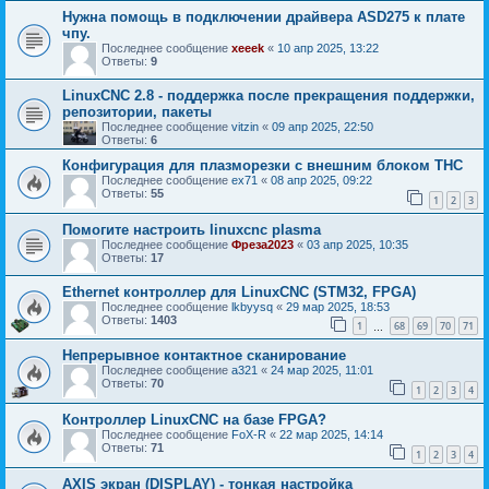
Нужна помощь в подключении драйвера ASD275 к плате
чпу.
Последнее сообщение
xeeek
«
10 апр 2025, 13:22
Ответы:
9
LinuxCNC 2.8 - поддержка после прекращения поддержки,
репозитории, пакеты
Последнее сообщение
vitzin
«
09 апр 2025, 22:50
Ответы:
6
Конфигурация для плазморезки с внешним блоком THC
Последнее сообщение
ex71
«
08 апр 2025, 09:22
Ответы:
55
1
2
3
Помогите настроить linuxcnc plasma
Последнее сообщение
Фреза2023
«
03 апр 2025, 10:35
Ответы:
17
Ethernet контроллер для LinuxCNC (STM32, FPGA)
Последнее сообщение
lkbyysq
«
29 мар 2025, 18:53
Ответы:
1403
1
68
69
70
71
…
Непрерывное контактное сканирование
Последнее сообщение
a321
«
24 мар 2025, 11:01
Ответы:
70
1
2
3
4
Контроллер LinuxCNC на базе FPGA?
Последнее сообщение
FoX-R
«
22 мар 2025, 14:14
Ответы:
71
1
2
3
4
AXIS экран (DISPLAY) - тонкая настройка