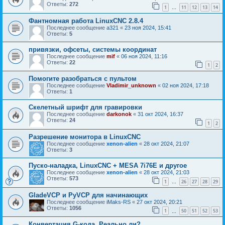
Ответы:
272
1
11
12
13
14
…
Фантномная работа LinuxCNC 2.8.4
Последнее сообщение
a321
«
23 ноя 2024, 15:41
Ответы:
5
привязки, офсеты, системы координат
Последнее сообщение
mif
«
06 ноя 2024, 11:16
Ответы:
22
1
2
Помогите разобраться с пультом
Последнее сообщение
Vladimir_unknown
«
02 ноя 2024, 17:18
Ответы:
1
Скелетный шрифт для гравировки
Последнее сообщение
darkonok
«
31 окт 2024, 16:37
Ответы:
24
1
2
Разрешение монитора в LinuxCNC
Последнее сообщение
xenon-alien
«
28 окт 2024, 21:07
Ответы:
3
Пуско-наладка, LinuxCNC + MESA 7i76E и другое
Последнее сообщение
xenon-alien
«
28 окт 2024, 21:03
Ответы:
573
1
26
27
28
29
…
GladeVCP и PyVCP для начинающих
Последнее сообщение
iMaks-RS
«
27 окт 2024, 20:21
Ответы:
1056
1
50
51
52
53
…
Конвертация G-кода. Реально ли?