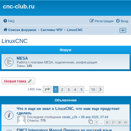
cnc-club.ru
FAQ
Регистрация
Вход
Список форумов
Системы ЧПУ
LinuxCNC
LinuxCNC
Форум
MESA
Работа с платами MESA, подключение, конфигурация.
Темы:
145
Новая тема
Страница
1
из
15
1
2
3
4
5
15
След.
1405 тем
…
Объявления
Что я еще не знал о LinuxCNC, что нам еще предстоит
сделать
Последнее сообщение
steals_y2k
«
08 апр 2025, 07:44
Ответы:
775
1
36
37
38
39
…
EMC2 Integrators Manual Перевод на русский язык