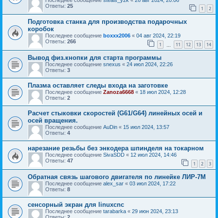
Ответы:
25
1
2
Подготовка станка для производства подарочных
коробок
Последнее сообщение
boxxx2006
«
04 авг 2024, 22:19
Ответы:
266
1
11
12
13
14
…
Вывод физ.кнопки для старта программы
Последнее сообщение
snexus
«
24 июл 2024, 22:26
Ответы:
3
Плазма оставляет следы входа на заготовке
Последнее сообщение
Zanoza6668
«
18 июл 2024, 12:28
Ответы:
2
Расчет стыковки скоростей (G61/G64) линейных осей и
осей вращения.
Последнее сообщение
AuDin
«
15 июл 2024, 13:57
Ответы:
4
нарезание резьбы без энкодера шпинделя на токарном
Последнее сообщение
SivaSDD
«
12 июл 2024, 14:46
Ответы:
47
1
2
3
Обратная связь шагового двигателя по линейке ЛИР-7М
Последнее сообщение
alex_sar
«
03 июл 2024, 17:22
Ответы:
8
сенсорный экран для linuxcnc
Последнее сообщение
tarabarka
«
29 июн 2024, 23:13
Ответы:
2