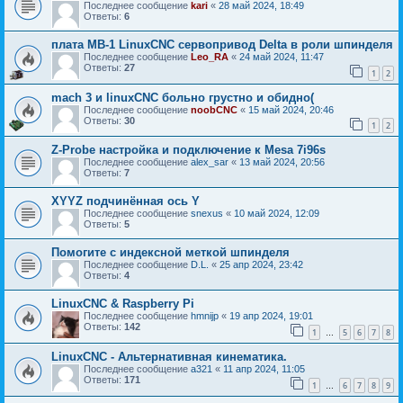
Последнее сообщение
kari
«
28 май 2024, 18:49
Ответы:
6
плата MB-1 LinuxCNC сервопривод Delta в роли шпинделя
Последнее сообщение
Leo_RA
«
24 май 2024, 11:47
Ответы:
27
1
2
mach 3 и linuxCNC больно грустно и обидно(
Последнее сообщение
noobCNC
«
15 май 2024, 20:46
Ответы:
30
1
2
Z-Probe настройка и подключение к Mesa 7i96s
Последнее сообщение
alex_sar
«
13 май 2024, 20:56
Ответы:
7
XYYZ подчинённая ось Y
Последнее сообщение
snexus
«
10 май 2024, 12:09
Ответы:
5
Помогите с индексной меткой шпинделя
Последнее сообщение
D.L.
«
25 апр 2024, 23:42
Ответы:
4
LinuxCNC & Raspberry Pi
Последнее сообщение
hmnijp
«
19 апр 2024, 19:01
Ответы:
142
1
5
6
7
8
…
LinuxCNC - Альтернативная кинематика.
Последнее сообщение
a321
«
11 апр 2024, 11:05
Ответы:
171
1
6
7
8
9
…