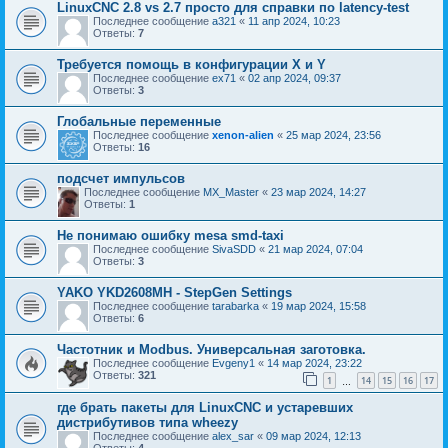
LinuxCNC 2.8 vs 2.7 просто для справки по latenсy-test
Последнее сообщение
a321
«
11 апр 2024, 10:23
Ответы:
7
Требуется помощь в конфигурации X и Y
Последнее сообщение
ex71
«
02 апр 2024, 09:37
Ответы:
3
Глобальные переменные
Последнее сообщение
xenon-alien
«
25 мар 2024, 23:56
Ответы:
16
подсчет импульсов
Последнее сообщение
MX_Master
«
23 мар 2024, 14:27
Ответы:
1
Не понимаю ошибку mesa smd-taxi
Последнее сообщение
SivaSDD
«
21 мар 2024, 07:04
Ответы:
3
YAKO YKD2608MH - StepGen Settings
Последнее сообщение
tarabarka
«
19 мар 2024, 15:58
Ответы:
6
Частотник и Modbus. Универсальная заготовка.
Последнее сообщение
Evgeny1
«
14 мар 2024, 23:22
Ответы:
321
1
14
15
16
17
…
где брать пакеты для LinuxCNC и устаревших
дистрибутивов типа wheezy
Последнее сообщение
alex_sar
«
09 мар 2024, 12:13