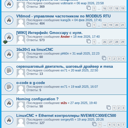
Последнее сообщение
voltmarin
«
06 мар 2026, 23:58
Ответы:
369
1
16
17
18
19
…
Vfdmod - управляем частотником по MODBUS RTU
Последнее сообщение
kang2k
«
04 фев 2026, 17:41
Ответы:
404
1
18
19
20
21
…
[WIKI] Интерфейс Gmoccapy с нуля.
Последнее сообщение
Ander
«
18 янв 2026, 17:40
Ответы:
573
1
26
27
28
29
…
16к20т1 на linuxCNC
Последнее сообщение
pl4t0n
«
31 май 2025, 22:23
Ответы:
60
1
2
3
4
сервошаговый двигатель, шаговый драйвер и mesa
Последнее сообщение
ex71
«
20 май 2025, 22:50
Ответы:
13
o-code в g-code
Последнее сообщение
ex71
«
19 май 2025, 16:07
Ответы:
5
Homing configuration ?
Последнее сообщение
st2s
«
27 апр 2025, 19:40
Ответы:
50
1
2
3
LinuxCNC + Ethernet контроллеры NVEM/EC300/EC500
Последнее сообщение
sergey65
«
19 апр 2025, 20:26
Ответы:
127
1
4
5
6
7
…