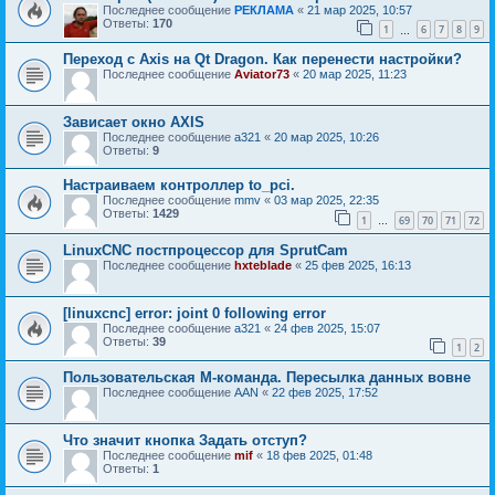
Последнее сообщение
РЕКЛАМА
«
21 мар 2025, 10:57
Ответы:
170
1
6
7
8
9
…
Переход с Axis на Qt Dragon. Как перенести настройки?
Последнее сообщение
Aviator73
«
20 мар 2025, 11:23
Зависает окно AXIS
Последнее сообщение
a321
«
20 мар 2025, 10:26
Ответы:
9
Настраиваем контроллер to_pci.
Последнее сообщение
mmv
«
03 мар 2025, 22:35
Ответы:
1429
1
69
70
71
72
…
LinuxCNC постпроцессор для SprutCam
Последнее сообщение
hxteblade
«
25 фев 2025, 16:13
[linuxcnc] error: joint 0 following error
Последнее сообщение
a321
«
24 фев 2025, 15:07
Ответы:
39
1
2
Пользовательская M-команда. Пересылка данных вовне
Последнее сообщение
AAN
«
22 фев 2025, 17:52
Что значит кнопка Задать отступ?
Последнее сообщение
mif
«
18 фев 2025, 01:48
Ответы:
1