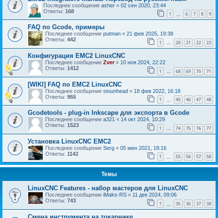
Последнее сообщение
asher
«
02 сен 2020, 23:44
Ответы:
168
1
6
7
8
9
…
FAQ по Gcode, примеры
Последнее сообщение
putman
«
21 фев 2025, 19:38
Ответы:
442
1
20
21
22
23
…
Конфигурация EMC2 LinuxCNC
Последнее сообщение
Zver
«
10 ноя 2024, 22:22
Ответы:
1412
1
68
69
70
71
…
[WIKI] FAQ по EMC2 LinuxCNC
Последнее сообщение
stounhead
«
18 фев 2022, 16:18
Ответы:
955
1
45
46
47
48
…
Gcodetools - plug-in Inkscape для экспорта в Gcode
Последнее сообщение
a321
«
14 окт 2024, 10:29
Ответы:
1523
1
74
75
76
77
…
Установка LinuxCNC EMC2
Последнее сообщение
Serg
«
05 июн 2021, 18:16
Ответы:
1142
1
55
56
57
58
…
Темы
LinuxCNC Features - набор мастеров для LinuxCNC
Последнее сообщение
iMaks-RS
«
11 дек 2024, 09:06
Ответы:
743
1
35
36
37
38
…
Смена инструмента на токарнике