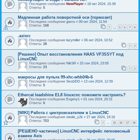
Последнее сообщение
NewPlayer
«
18 окт 2024, 15:39
Ответы:
5
Медленная работа поворотной оси (тормозит)
Последнее сообщение
gavru
«
09 окт 2024, 11:54
Ответы:
158
1
5
6
7
8
…
.axisrc
Последнее сообщение
lazymiller
«
06 окт 2024, 10:52
Ответы:
28
1
2
[Решено] Опыт восстановления HAAS VF3SSYT под
LinuxCNC
Последнее сообщение
NikSR
«
25 сен 2024, 23:05
Ответы:
23
1
2
макросы для пульта 99-xhc-whb04b-6
Последнее сообщение
SivaSDD
«
13 сен 2024, 12:39
Ответы:
5
Ethercat leadshine EL8 linuxcnc поможете настроить?
Последнее сообщение
Evgeny1
«
01 сен 2024, 20:31
Ответы:
6
[WIKI] Работа с центроискателем в LinuxCNC
Последнее сообщение
steals_y2k
«
27 авг 2024, 19:16
Ответы:
753
1
35
36
37
38
…
[РЕШЕНО частично] LinuxCNC интерфейс легковесный
взамен Axis
Последнее сообщение
steals_y2k
«
26 авг 2024, 20:06