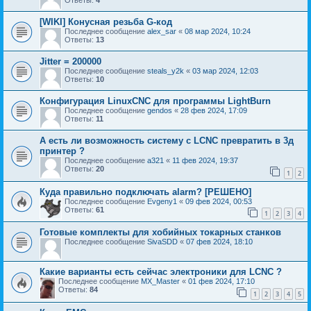
Ответы:
4
[WIKI] Конусная резьба G-код
Последнее сообщение
alex_sar
«
08 мар 2024, 10:24
Ответы:
13
Jitter = 200000
Последнее сообщение
steals_y2k
«
03 мар 2024, 12:03
Ответы:
10
Конфигурация LinuxCNC для программы LightBurn
Последнее сообщение
gendos
«
28 фев 2024, 17:09
Ответы:
11
А есть ли возможность систему с LCNC превратить в 3д
принтер ?
Последнее сообщение
a321
«
11 фев 2024, 19:37
Ответы:
20
1
2
Куда правильно подключать alarm? [РЕШЕНО]
Последнее сообщение
Evgeny1
«
09 фев 2024, 00:53
Ответы:
61
1
2
3
4
Готовые комплекты для хобийных токарных станков
Последнее сообщение
SivaSDD
«
07 фев 2024, 18:10
Какие варианты есть сейчас электроники для LCNC ?
Последнее сообщение
MX_Master
«
01 фев 2024, 17:10
Ответы:
84
1
2
3
4
5