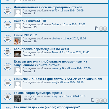
Дополнительная ось на фрезерный станок
Последнее сообщение
ex71
«
19 июн 2024, 00:09
Ответы:
1
Панель LinuxCNC 10"
Последнее сообщение
Duhas
«
18 июн 2024, 22:02
Ответы:
23
1
2
LinuxCNC 2.9.2
Последнее сообщение
obuhus
«
11 июн 2024, 11:06
Ответы:
16
Калибровка перемещения по осям
Последнее сообщение
iMaks-RS
«
10 июн 2024, 21:48
Ответы:
5
Есть ли доступ к глобальным переменным из
запущенного скрипта питона?
Последнее сообщение
steals_y2k
«
09 июн 2024, 17:50
Ответы:
1
Linuxcnc 2.7.14ssc13 для платы YSSC2P серв Mitsubishi
Последнее сообщение
wenji
«
07 июн 2024, 18:19
компенсация диаметра фрезы
Последнее сообщение
Индеец
«
07 июн 2024, 13:01
Ответы:
50
1
2
3
Как ввести данные (число) от оператора?