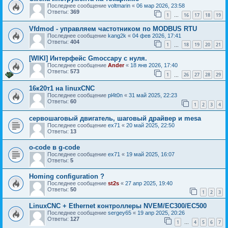
Последнее сообщение
voltmarin
«
06 мар 2026, 23:58
Ответы:
369
1
16
17
18
19
…
Vfdmod - управляем частотником по MODBUS RTU
Последнее сообщение
kang2k
«
04 фев 2026, 17:41
Ответы:
404
1
18
19
20
21
…
[WIKI] Интерфейс Gmoccapy с нуля.
Последнее сообщение
Ander
«
18 янв 2026, 17:40
Ответы:
573
1
26
27
28
29
…
16к20т1 на linuxCNC
Последнее сообщение
pl4t0n
«
31 май 2025, 22:23
Ответы:
60
1
2
3
4
сервошаговый двигатель, шаговый драйвер и mesa
Последнее сообщение
ex71
«
20 май 2025, 22:50
Ответы:
13
o-code в g-code
Последнее сообщение
ex71
«
19 май 2025, 16:07
Ответы:
5
Homing configuration ?
Последнее сообщение
st2s
«
27 апр 2025, 19:40
Ответы:
50
1
2
3
LinuxCNC + Ethernet контроллеры NVEM/EC300/EC500
Последнее сообщение
sergey65
«
19 апр 2025, 20:26
Ответы:
127
1
4
5
6
7
…