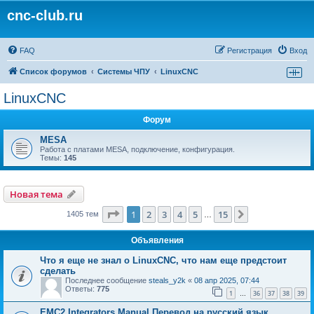
cnc-club.ru
FAQ
Регистрация
Вход
Список форумов
Системы ЧПУ
LinuxCNC
LinuxCNC
Форум
MESA
Работа с платами MESA, подключение, конфигурация.
Темы:
145
Новая тема
Страница
1
из
15
1
2
3
4
5
15
След.
1405 тем
…
Объявления
Что я еще не знал о LinuxCNC, что нам еще предстоит
сделать
Последнее сообщение
steals_y2k
«
08 апр 2025, 07:44
Ответы:
775
1
36
37
38
39
…
EMC2 Integrators Manual Перевод на русский язык