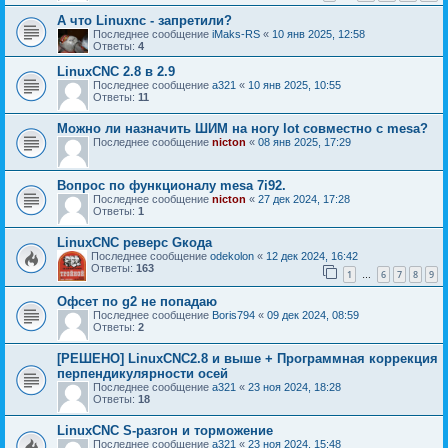
А что Linuxnc - запретили?
Последнее сообщение
iMaks-RS
«
10 янв 2025, 12:58
Ответы:
4
LinuxCNC 2.8 в 2.9
Последнее сообщение
a321
«
10 янв 2025, 10:55
Ответы:
11
Можно ли назначить ШИМ на ногу lot совместно с mesa?
Последнее сообщение
nicton
«
08 янв 2025, 17:29
Вопрос по функционалу mesa 7i92.
Последнее сообщение
nicton
«
27 дек 2024, 17:28
Ответы:
1
LinuxCNC реверс Gкода
Последнее сообщение
odekolon
«
12 дек 2024, 16:42
Ответы:
163
1
6
7
8
9
…
Офсет по g2 не попадаю
Последнее сообщение
Boris794
«
09 дек 2024, 08:59
Ответы:
2
[РЕШЕНО] LinuxCNC2.8 и выше + Программная коррекция
перпендикулярности осей
Последнее сообщение
a321
«
23 ноя 2024, 18:28
Ответы:
18
LinuxCNC S-разгон и торможение
Последнее сообщение
a321
«
23 ноя 2024, 15:48