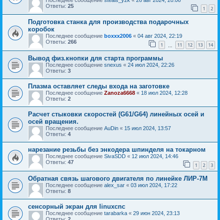
Ответы:
25
1
2
Подготовка станка для производства подарочных
коробок
Последнее сообщение
boxxx2006
«
04 авг 2024, 22:19
Ответы:
266
1
11
12
13
14
…
Вывод физ.кнопки для старта программы
Последнее сообщение
snexus
«
24 июл 2024, 22:26
Ответы:
3
Плазма оставляет следы входа на заготовке
Последнее сообщение
Zanoza6668
«
18 июл 2024, 12:28
Ответы:
2
Расчет стыковки скоростей (G61/G64) линейных осей и
осей вращения.
Последнее сообщение
AuDin
«
15 июл 2024, 13:57
Ответы:
4
нарезание резьбы без энкодера шпинделя на токарном
Последнее сообщение
SivaSDD
«
12 июл 2024, 14:46
Ответы:
47
1
2
3
Обратная связь шагового двигателя по линейке ЛИР-7М
Последнее сообщение
alex_sar
«
03 июл 2024, 17:22
Ответы:
8
сенсорный экран для linuxcnc
Последнее сообщение
tarabarka
«
29 июн 2024, 23:13
Ответы:
2