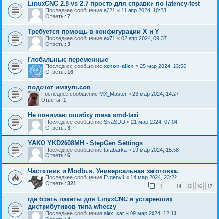
LinuxCNC 2.8 vs 2.7 просто для справки по latenсy-test
Последнее сообщение
a321
«
11 апр 2024, 10:23
Ответы:
7
Требуется помощь в конфигурации X и Y
Последнее сообщение
ex71
«
02 апр 2024, 09:37
Ответы:
3
Глобальные переменные
Последнее сообщение
xenon-alien
«
25 мар 2024, 23:56
Ответы:
16
подсчет импульсов
Последнее сообщение
MX_Master
«
23 мар 2024, 14:27
Ответы:
1
Не понимаю ошибку mesa smd-taxi
Последнее сообщение
SivaSDD
«
21 мар 2024, 07:04
Ответы:
3
YAKO YKD2608MH - StepGen Settings
Последнее сообщение
tarabarka
«
19 мар 2024, 15:58
Ответы:
6
Частотник и Modbus. Универсальная заготовка.
Последнее сообщение
Evgeny1
«
14 мар 2024, 23:22
Ответы:
321
1
14
15
16
17
…
где брать пакеты для LinuxCNC и устаревших
дистрибутивов типа wheezy
Последнее сообщение
alex_sar
«
09 мар 2024, 12:13