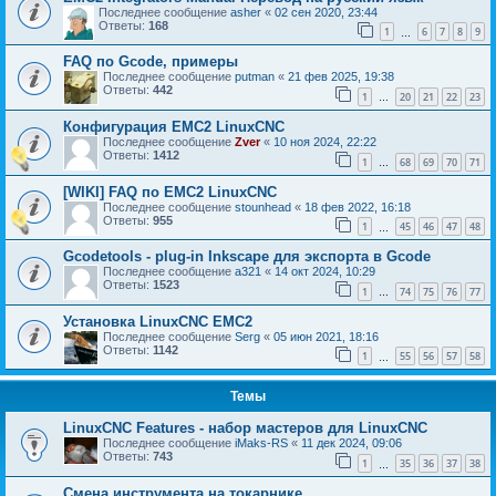
Последнее сообщение
asher
«
02 сен 2020, 23:44
Ответы:
168
1
6
7
8
9
…
FAQ по Gcode, примеры
Последнее сообщение
putman
«
21 фев 2025, 19:38
Ответы:
442
1
20
21
22
23
…
Конфигурация EMC2 LinuxCNC
Последнее сообщение
Zver
«
10 ноя 2024, 22:22
Ответы:
1412
1
68
69
70
71
…
[WIKI] FAQ по EMC2 LinuxCNC
Последнее сообщение
stounhead
«
18 фев 2022, 16:18
Ответы:
955
1
45
46
47
48
…
Gcodetools - plug-in Inkscape для экспорта в Gcode
Последнее сообщение
a321
«
14 окт 2024, 10:29
Ответы:
1523
1
74
75
76
77
…
Установка LinuxCNC EMC2
Последнее сообщение
Serg
«
05 июн 2021, 18:16
Ответы:
1142
1
55
56
57
58
…
Темы
LinuxCNC Features - набор мастеров для LinuxCNC
Последнее сообщение
iMaks-RS
«
11 дек 2024, 09:06
Ответы:
743
1
35
36
37
38
…
Смена инструмента на токарнике