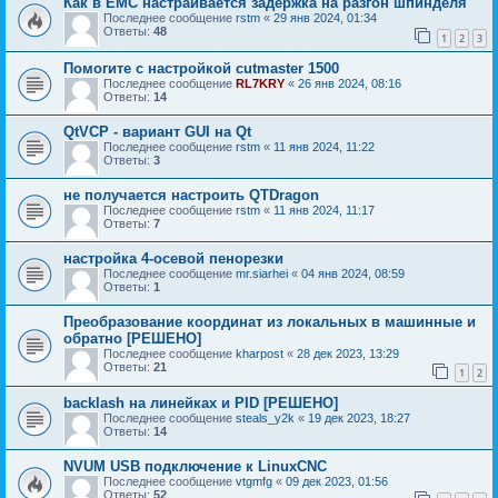
Как в EMC настраивается задержка на разгон шпинделя
Последнее сообщение
rstm
«
29 янв 2024, 01:34
Ответы:
48
1
2
3
Помогите с настройкой cutmaster 1500
Последнее сообщение
RL7KRY
«
26 янв 2024, 08:16
Ответы:
14
QtVCP - вариант GUI на Qt
Последнее сообщение
rstm
«
11 янв 2024, 11:22
Ответы:
3
не получается настроить QTDragon
Последнее сообщение
rstm
«
11 янв 2024, 11:17
Ответы:
7
настройка 4-осевой пенорезки
Последнее сообщение
mr.siarhei
«
04 янв 2024, 08:59
Ответы:
1
Преобразование координат из локальных в машинные и
обратно [РЕШЕНО]
Последнее сообщение
kharpost
«
28 дек 2023, 13:29
Ответы:
21
1
2
backlash на линейках и PID [РЕШЕНО]
Последнее сообщение
steals_y2k
«
19 дек 2023, 18:27
Ответы:
14
NVUM USB подключение к LinuxCNC
Последнее сообщение
vtgmfg
«
09 дек 2023, 01:56
Ответы:
52