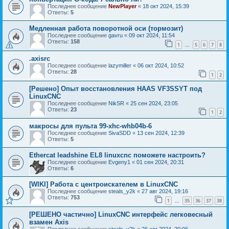
Последнее сообщение
NewPlayer
«
18 окт 2024, 15:39
Ответы:
5
Медленная работа поворотной оси (тормозит)
Последнее сообщение
gavru
«
09 окт 2024, 11:54
Ответы:
158
1
5
6
7
8
…
.axisrc
Последнее сообщение
lazymiller
«
06 окт 2024, 10:52
Ответы:
28
1
2
[Решено] Опыт восстановления HAAS VF3SSYT под
LinuxCNC
Последнее сообщение
NikSR
«
25 сен 2024, 23:05
Ответы:
23
1
2
макросы для пульта 99-xhc-whb04b-6
Последнее сообщение
SivaSDD
«
13 сен 2024, 12:39
Ответы:
5
Ethercat leadshine EL8 linuxcnc поможете настроить?
Последнее сообщение
Evgeny1
«
01 сен 2024, 20:31
Ответы:
6
[WIKI] Работа с центроискателем в LinuxCNC
Последнее сообщение
steals_y2k
«
27 авг 2024, 19:16
Ответы:
753
1
35
36
37
38
…
[РЕШЕНО частично] LinuxCNC интерфейс легковесный
взамен Axis
Последнее сообщение
steals_y2k
«
26 авг 2024, 20:06