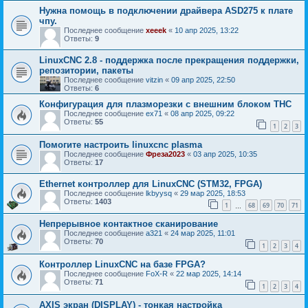
Нужна помощь в подключении драйвера ASD275 к плате
чпу.
Последнее сообщение
xeeek
«
10 апр 2025, 13:22
Ответы:
9
LinuxCNC 2.8 - поддержка после прекращения поддержки,
репозитории, пакеты
Последнее сообщение
vitzin
«
09 апр 2025, 22:50
Ответы:
6
Конфигурация для плазморезки с внешним блоком THC
Последнее сообщение
ex71
«
08 апр 2025, 09:22
Ответы:
55
1
2
3
Помогите настроить linuxcnc plasma
Последнее сообщение
Фреза2023
«
03 апр 2025, 10:35
Ответы:
17
Ethernet контроллер для LinuxCNC (STM32, FPGA)
Последнее сообщение
lkbyysq
«
29 мар 2025, 18:53
Ответы:
1403
1
68
69
70
71
…
Непрерывное контактное сканирование
Последнее сообщение
a321
«
24 мар 2025, 11:01
Ответы:
70
1
2
3
4
Контроллер LinuxCNC на базе FPGA?
Последнее сообщение
FoX-R
«
22 мар 2025, 14:14
Ответы:
71
1
2
3
4
AXIS экран (DISPLAY) - тонкая настройка