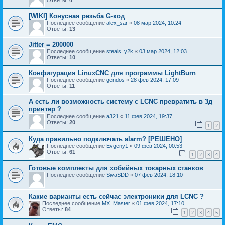
Ответы:
4
[WIKI] Конусная резьба G-код
Последнее сообщение
alex_sar
«
08 мар 2024, 10:24
Ответы:
13
Jitter = 200000
Последнее сообщение
steals_y2k
«
03 мар 2024, 12:03
Ответы:
10
Конфигурация LinuxCNC для программы LightBurn
Последнее сообщение
gendos
«
28 фев 2024, 17:09
Ответы:
11
А есть ли возможность систему с LCNC превратить в 3д
принтер ?
Последнее сообщение
a321
«
11 фев 2024, 19:37
Ответы:
20
1
2
Куда правильно подключать alarm? [РЕШЕНО]
Последнее сообщение
Evgeny1
«
09 фев 2024, 00:53
Ответы:
61
1
2
3
4
Готовые комплекты для хобийных токарных станков
Последнее сообщение
SivaSDD
«
07 фев 2024, 18:10
Какие варианты есть сейчас электроники для LCNC ?
Последнее сообщение
MX_Master
«
01 фев 2024, 17:10
Ответы:
84
1
2
3
4
5