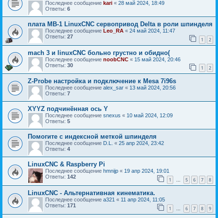
Последнее сообщение
kari
«
28 май 2024, 18:49
Ответы:
6
плата MB-1 LinuxCNC сервопривод Delta в роли шпинделя
Последнее сообщение
Leo_RA
«
24 май 2024, 11:47
Ответы:
27
1
2
mach 3 и linuxCNC больно грустно и обидно(
Последнее сообщение
noobCNC
«
15 май 2024, 20:46
Ответы:
30
1
2
Z-Probe настройка и подключение к Mesa 7i96s
Последнее сообщение
alex_sar
«
13 май 2024, 20:56
Ответы:
7
XYYZ подчинённая ось Y
Последнее сообщение
snexus
«
10 май 2024, 12:09
Ответы:
5
Помогите с индексной меткой шпинделя
Последнее сообщение
D.L.
«
25 апр 2024, 23:42
Ответы:
4
LinuxCNC & Raspberry Pi
Последнее сообщение
hmnijp
«
19 апр 2024, 19:01
Ответы:
142
1
5
6
7
8
…
LinuxCNC - Альтернативная кинематика.
Последнее сообщение
a321
«
11 апр 2024, 11:05
Ответы:
171
1
6
7
8
9
…