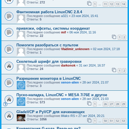
Ответы:
272
1
11
12
13
14
…
Фантномная работа LinuxCNC 2.8.4
Последнее сообщение
a321
«
23 ноя 2024, 15:41
Ответы:
5
привязки, офсеты, системы координат
Последнее сообщение
mif
«
06 ноя 2024, 11:16
Ответы:
22
1
2
Помогите разобраться с пультом
Последнее сообщение
Vladimir_unknown
«
02 ноя 2024, 17:18
Ответы:
1
Скелетный шрифт для гравировки
Последнее сообщение
darkonok
«
31 окт 2024, 16:37
Ответы:
24
1
2
Разрешение монитора в LinuxCNC
Последнее сообщение
xenon-alien
«
28 окт 2024, 21:07
Ответы:
3
Пуско-наладка, LinuxCNC + MESA 7i76E и другое
Последнее сообщение
xenon-alien
«
28 окт 2024, 21:03
Ответы:
573
1
26
27
28
29
…
GladeVCP и PyVCP для начинающих
Последнее сообщение
iMaks-RS
«
27 окт 2024, 20:21
Ответы:
1056
1
50
51
52
53
…
Конвертация G-кода. Реально ли?