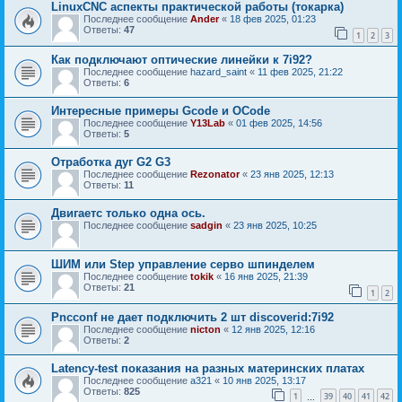
LinuxCNC аспекты практической работы (токарка)
Последнее сообщение
Ander
«
18 фев 2025, 01:23
Ответы:
47
1
2
3
Как подключают оптические линейки к 7i92?
Последнее сообщение
hazard_saint
«
11 фев 2025, 21:22
Ответы:
6
Интересные примеры Gcode и OCode
Последнее сообщение
Y13Lab
«
01 фев 2025, 14:56
Ответы:
5
Отработка дуг G2 G3
Последнее сообщение
Rezonator
«
23 янв 2025, 12:13
Ответы:
11
Двигаетс только одна ось.
Последнее сообщение
sadgin
«
23 янв 2025, 10:25
ШИМ или Step управление серво шпинделем
Последнее сообщение
tokik
«
16 янв 2025, 21:39
Ответы:
21
1
2
Pncconf не дает подключить 2 шт discoverid:7i92
Последнее сообщение
nicton
«
12 янв 2025, 12:16
Ответы:
2
Latency-test показания на разных материнских платах
Последнее сообщение
a321
«
10 янв 2025, 13:17
Ответы:
825
1
39
40
41
42
…