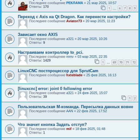
Последнее сообщение
РЕКЛАМА
«
21 мар 2025, 10:57
Ответы:
170
1
6
7
8
9
…
Переход с Axis на Qt Dragon. Как перенести настройки?
Последнее сообщение
Aviator73
«
20 мар 2025, 11:23
Зависает окно AXIS
Последнее сообщение
a321
«
20 мар 2025, 10:26
Ответы:
9
Настраиваем контроллер to_pci.
Последнее сообщение
mmv
«
03 мар 2025, 22:35
Ответы:
1429
1
69
70
71
72
…
LinuxCNC постпроцессор для SprutCam
Последнее сообщение
hxteblade
«
25 фев 2025, 16:13
[linuxcnc] error: joint 0 following error
Последнее сообщение
a321
«
24 фев 2025, 15:07
Ответы:
39
1
2
Пользовательская M-команда. Пересылка данных вовне
Последнее сообщение
AAN
«
22 фев 2025, 17:52
Что значит кнопка Задать отступ?
Последнее сообщение
mif
«
18 фев 2025, 01:48
Ответы:
1