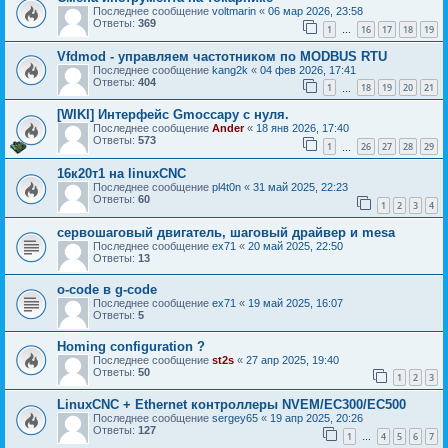
Последнее сообщение
voltmarin
«
06 мар 2026, 23:58
Ответы:
369
1
16
17
18
19
…
Vfdmod - управляем частотником по MODBUS RTU
Последнее сообщение
kang2k
«
04 фев 2026, 17:41
Ответы:
404
1
18
19
20
21
…
[WIKI] Интерфейс Gmoccapy с нуля.
Последнее сообщение
Ander
«
18 янв 2026, 17:40
Ответы:
573
1
26
27
28
29
…
16к20т1 на linuxCNC
Последнее сообщение
pl4t0n
«
31 май 2025, 22:23
Ответы:
60
1
2
3
4
сервошаговый двигатель, шаговый драйвер и mesa
Последнее сообщение
ex71
«
20 май 2025, 22:50
Ответы:
13
o-code в g-code
Последнее сообщение
ex71
«
19 май 2025, 16:07
Ответы:
5
Homing configuration ?
Последнее сообщение
st2s
«
27 апр 2025, 19:40
Ответы:
50
1
2
3
LinuxCNC + Ethernet контроллеры NVEM/EC300/EC500
Последнее сообщение
sergey65
«
19 апр 2025, 20:26
Ответы:
127
1
4
5
6
7
…