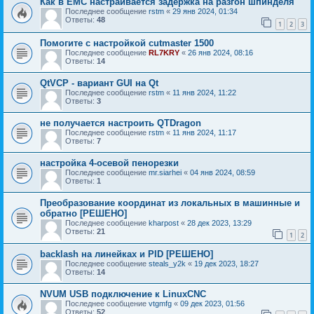
Как в EMC настраивается задержка на разгон шпинделя
Последнее сообщение
rstm
«
29 янв 2024, 01:34
Ответы:
48
1
2
3
Помогите с настройкой cutmaster 1500
Последнее сообщение
RL7KRY
«
26 янв 2024, 08:16
Ответы:
14
QtVCP - вариант GUI на Qt
Последнее сообщение
rstm
«
11 янв 2024, 11:22
Ответы:
3
не получается настроить QTDragon
Последнее сообщение
rstm
«
11 янв 2024, 11:17
Ответы:
7
настройка 4-осевой пенорезки
Последнее сообщение
mr.siarhei
«
04 янв 2024, 08:59
Ответы:
1
Преобразование координат из локальных в машинные и
обратно [РЕШЕНО]
Последнее сообщение
kharpost
«
28 дек 2023, 13:29
Ответы:
21
1
2
backlash на линейках и PID [РЕШЕНО]
Последнее сообщение
steals_y2k
«
19 дек 2023, 18:27
Ответы:
14
NVUM USB подключение к LinuxCNC
Последнее сообщение
vtgmfg
«
09 дек 2023, 01:56
Ответы:
52