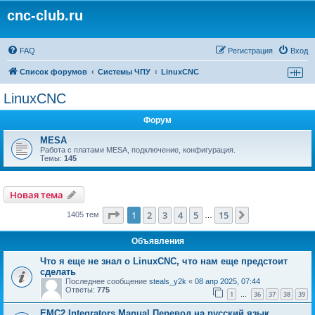
cnc-club.ru
FAQ
Регистрация
Вход
Список форумов
Системы ЧПУ
LinuxCNC
LinuxCNC
Форум
MESA
Работа с платами MESA, подключение, конфигурация.
Темы:
145
Новая тема
Страница
1
из
15
1
2
3
4
5
15
След.
1405 тем
…
Объявления
Что я еще не знал о LinuxCNC, что нам еще предстоит
сделать
Последнее сообщение
steals_y2k
«
08 апр 2025, 07:44
Ответы:
775
1
36
37
38
39
…
EMC2 Integrators Manual Перевод на русский язык