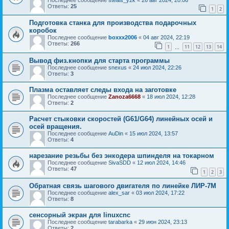
Ответы:
25
1
2
Подготовка станка для производства подарочных
коробок
Последнее сообщение
boxxx2006
«
04 авг 2024, 22:19
Ответы:
266
1
11
12
13
14
…
Вывод физ.кнопки для старта программы
Последнее сообщение
snexus
«
24 июл 2024, 22:26
Ответы:
3
Плазма оставляет следы входа на заготовке
Последнее сообщение
Zanoza6668
«
18 июл 2024, 12:28
Ответы:
2
Расчет стыковки скоростей (G61/G64) линейных осей и
осей вращения.
Последнее сообщение
AuDin
«
15 июл 2024, 13:57
Ответы:
4
нарезание резьбы без энкодера шпинделя на токарном
Последнее сообщение
SivaSDD
«
12 июл 2024, 14:46
Ответы:
47
1
2
3
Обратная связь шагового двигателя по линейке ЛИР-7М
Последнее сообщение
alex_sar
«
03 июл 2024, 17:22
Ответы:
8
сенсорный экран для linuxcnc
Последнее сообщение
tarabarka
«
29 июн 2024, 23:13
Ответы:
2