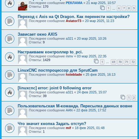
Последнее сообщение
РЕКЛАМА
«
21 мар 2025, 10:57
Ответы:
170
1
6
7
8
9
…
Переход с Axis на Qt Dragon. Как перенести настройки?
Последнее сообщение
Aviator73
«
20 мар 2025, 11:23
Зависает окно AXIS
Последнее сообщение
a321
«
20 мар 2025, 10:26
Ответы:
9
Настраиваем контроллер to_pci.
Последнее сообщение
mmv
«
03 мар 2025, 22:35
Ответы:
1429
1
69
70
71
72
…
LinuxCNC постпроцессор для SprutCam
Последнее сообщение
hxteblade
«
25 фев 2025, 16:13
[linuxcnc] error: joint 0 following error
Последнее сообщение
a321
«
24 фев 2025, 15:07
Ответы:
39
1
2
Пользовательская M-команда. Пересылка данных вовне
Последнее сообщение
AAN
«
22 фев 2025, 17:52
Что значит кнопка Задать отступ?
Последнее сообщение
mif
«
18 фев 2025, 01:48
Ответы:
1