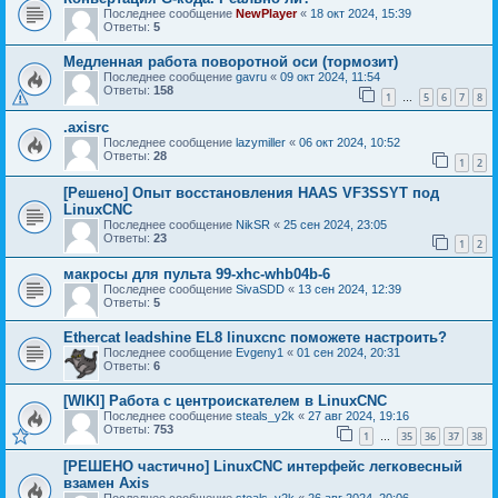
Последнее сообщение
NewPlayer
«
18 окт 2024, 15:39
Ответы:
5
Медленная работа поворотной оси (тормозит)
Последнее сообщение
gavru
«
09 окт 2024, 11:54
Ответы:
158
1
5
6
7
8
…
.axisrc
Последнее сообщение
lazymiller
«
06 окт 2024, 10:52
Ответы:
28
1
2
[Решено] Опыт восстановления HAAS VF3SSYT под
LinuxCNC
Последнее сообщение
NikSR
«
25 сен 2024, 23:05
Ответы:
23
1
2
макросы для пульта 99-xhc-whb04b-6
Последнее сообщение
SivaSDD
«
13 сен 2024, 12:39
Ответы:
5
Ethercat leadshine EL8 linuxcnc поможете настроить?
Последнее сообщение
Evgeny1
«
01 сен 2024, 20:31
Ответы:
6
[WIKI] Работа с центроискателем в LinuxCNC
Последнее сообщение
steals_y2k
«
27 авг 2024, 19:16
Ответы:
753
1
35
36
37
38
…
[РЕШЕНО частично] LinuxCNC интерфейс легковесный
взамен Axis
Последнее сообщение
steals_y2k
«
26 авг 2024, 20:06