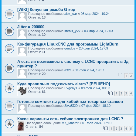
Ответы:
4
[WIKI] Конусная резьба G-код
Последнее сообщение
alex_sar
«
08 мар 2024, 10:24
Ответы:
13
Jitter = 200000
Последнее сообщение
steals_y2k
«
03 мар 2024, 12:03
Ответы:
10
Конфигурация LinuxCNC для программы LightBurn
Последнее сообщение
gendos
«
28 фев 2024, 17:09
Ответы:
11
А есть ли возможность систему с LCNC превратить в 3д
принтер ?
Последнее сообщение
a321
«
11 фев 2024, 19:37
Ответы:
20
1
2
Куда правильно подключать alarm? [РЕШЕНО]
Последнее сообщение
Evgeny1
«
09 фев 2024, 00:53
Ответы:
61
1
2
3
4
Готовые комплекты для хобийных токарных станков
Последнее сообщение
SivaSDD
«
07 фев 2024, 18:10
Какие варианты есть сейчас электроники для LCNC ?
Последнее сообщение
MX_Master
«
01 фев 2024, 17:10
Ответы:
84
1
2
3
4
5