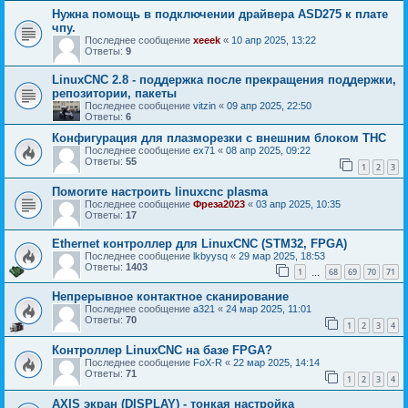
Нужна помощь в подключении драйвера ASD275 к плате
чпу.
Последнее сообщение
xeeek
«
10 апр 2025, 13:22
Ответы:
9
LinuxCNC 2.8 - поддержка после прекращения поддержки,
репозитории, пакеты
Последнее сообщение
vitzin
«
09 апр 2025, 22:50
Ответы:
6
Конфигурация для плазморезки с внешним блоком THC
Последнее сообщение
ex71
«
08 апр 2025, 09:22
Ответы:
55
1
2
3
Помогите настроить linuxcnc plasma
Последнее сообщение
Фреза2023
«
03 апр 2025, 10:35
Ответы:
17
Ethernet контроллер для LinuxCNC (STM32, FPGA)
Последнее сообщение
lkbyysq
«
29 мар 2025, 18:53
Ответы:
1403
1
68
69
70
71
…
Непрерывное контактное сканирование
Последнее сообщение
a321
«
24 мар 2025, 11:01
Ответы:
70
1
2
3
4
Контроллер LinuxCNC на базе FPGA?
Последнее сообщение
FoX-R
«
22 мар 2025, 14:14
Ответы:
71
1
2
3
4
AXIS экран (DISPLAY) - тонкая настройка