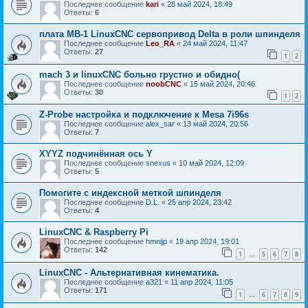
Последнее сообщение
kari
«
28 май 2024, 18:49
Ответы:
6
плата MB-1 LinuxCNC сервопривод Delta в роли шпинделя
Последнее сообщение
Leo_RA
«
24 май 2024, 11:47
Ответы:
27
1
2
mach 3 и linuxCNC больно грустно и обидно(
Последнее сообщение
noobCNC
«
15 май 2024, 20:46
Ответы:
30
1
2
Z-Probe настройка и подключение к Mesa 7i96s
Последнее сообщение
alex_sar
«
13 май 2024, 20:56
Ответы:
7
XYYZ подчинённая ось Y
Последнее сообщение
snexus
«
10 май 2024, 12:09
Ответы:
5
Помогите с индексной меткой шпинделя
Последнее сообщение
D.L.
«
25 апр 2024, 23:42
Ответы:
4
LinuxCNC & Raspberry Pi
Последнее сообщение
hmnijp
«
19 апр 2024, 19:01
Ответы:
142
1
5
6
7
8
…
LinuxCNC - Альтернативная кинематика.
Последнее сообщение
a321
«
11 апр 2024, 11:05
Ответы:
171
1
6
7
8
9
…