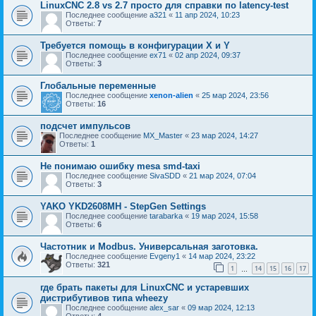
LinuxCNC 2.8 vs 2.7 просто для справки по latenсy-test
Последнее сообщение
a321
«
11 апр 2024, 10:23
Ответы:
7
Требуется помощь в конфигурации X и Y
Последнее сообщение
ex71
«
02 апр 2024, 09:37
Ответы:
3
Глобальные переменные
Последнее сообщение
xenon-alien
«
25 мар 2024, 23:56
Ответы:
16
подсчет импульсов
Последнее сообщение
MX_Master
«
23 мар 2024, 14:27
Ответы:
1
Не понимаю ошибку mesa smd-taxi
Последнее сообщение
SivaSDD
«
21 мар 2024, 07:04
Ответы:
3
YAKO YKD2608MH - StepGen Settings
Последнее сообщение
tarabarka
«
19 мар 2024, 15:58
Ответы:
6
Частотник и Modbus. Универсальная заготовка.
Последнее сообщение
Evgeny1
«
14 мар 2024, 23:22
Ответы:
321
1
14
15
16
17
…
где брать пакеты для LinuxCNC и устаревших
дистрибутивов типа wheezy
Последнее сообщение
alex_sar
«
09 мар 2024, 12:13