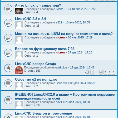
А что Linuxnc - запретили?
Последнее сообщение
iMaks-RS
«
10 янв 2025, 12:58
Ответы:
4
LinuxCNC 2.8 в 2.9
Последнее сообщение
a321
«
10 янв 2025, 10:55
Ответы:
11
Можно ли назначить ШИМ на ногу lot совместно с mesa?
Последнее сообщение
nicton
«
08 янв 2025, 17:29
Вопрос по функционалу mesa 7i92.
Последнее сообщение
nicton
«
27 дек 2024, 17:28
Ответы:
1
LinuxCNC реверс Gкода
Последнее сообщение
odekolon
«
12 дек 2024, 16:42
Ответы:
163
1
6
7
8
9
…
Офсет по g2 не попадаю
Последнее сообщение
Boris794
«
09 дек 2024, 08:59
Ответы:
2
[РЕШЕНО] LinuxCNC2.8 и выше + Программная коррекция
перпендикулярности осей
Последнее сообщение
a321
«
23 ноя 2024, 18:28
Ответы:
18
LinuxCNC S-разгон и торможение
Последнее сообщение
a321
«
23 ноя 2024, 15:48