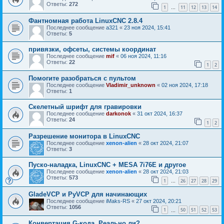
Ответы:
272
1
11
12
13
14
…
Фантномная работа LinuxCNC 2.8.4
Последнее сообщение
a321
«
23 ноя 2024, 15:41
Ответы:
5
привязки, офсеты, системы координат
Последнее сообщение
mif
«
06 ноя 2024, 11:16
Ответы:
22
1
2
Помогите разобраться с пультом
Последнее сообщение
Vladimir_unknown
«
02 ноя 2024, 17:18
Ответы:
1
Скелетный шрифт для гравировки
Последнее сообщение
darkonok
«
31 окт 2024, 16:37
Ответы:
24
1
2
Разрешение монитора в LinuxCNC
Последнее сообщение
xenon-alien
«
28 окт 2024, 21:07
Ответы:
3
Пуско-наладка, LinuxCNC + MESA 7i76E и другое
Последнее сообщение
xenon-alien
«
28 окт 2024, 21:03
Ответы:
573
1
26
27
28
29
…
GladeVCP и PyVCP для начинающих
Последнее сообщение
iMaks-RS
«
27 окт 2024, 20:21
Ответы:
1056
1
50
51
52
53
…
Конвертация G-кода. Реально ли?