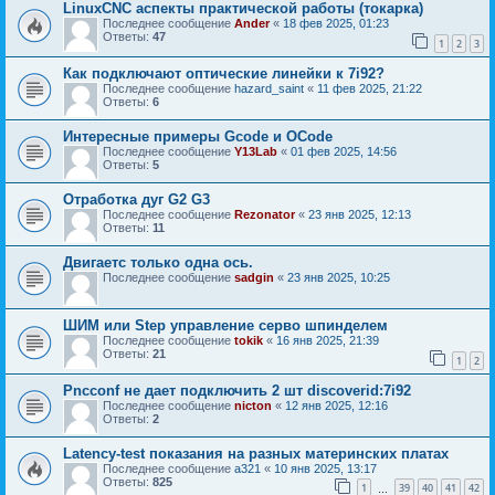
LinuxCNC аспекты практической работы (токарка)
Последнее сообщение
Ander
«
18 фев 2025, 01:23
Ответы:
47
1
2
3
Как подключают оптические линейки к 7i92?
Последнее сообщение
hazard_saint
«
11 фев 2025, 21:22
Ответы:
6
Интересные примеры Gcode и OCode
Последнее сообщение
Y13Lab
«
01 фев 2025, 14:56
Ответы:
5
Отработка дуг G2 G3
Последнее сообщение
Rezonator
«
23 янв 2025, 12:13
Ответы:
11
Двигаетс только одна ось.
Последнее сообщение
sadgin
«
23 янв 2025, 10:25
ШИМ или Step управление серво шпинделем
Последнее сообщение
tokik
«
16 янв 2025, 21:39
Ответы:
21
1
2
Pncconf не дает подключить 2 шт discoverid:7i92
Последнее сообщение
nicton
«
12 янв 2025, 12:16
Ответы:
2
Latency-test показания на разных материнских платах
Последнее сообщение
a321
«
10 янв 2025, 13:17
Ответы:
825
1
39
40
41
42
…