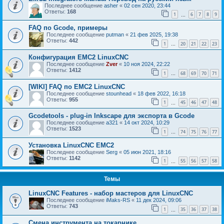
Последнее сообщение
asher
«
02 сен 2020, 23:44
Ответы:
168
1
6
7
8
9
…
FAQ по Gcode, примеры
Последнее сообщение
putman
«
21 фев 2025, 19:38
Ответы:
442
1
20
21
22
23
…
Конфигурация EMC2 LinuxCNC
Последнее сообщение
Zver
«
10 ноя 2024, 22:22
Ответы:
1412
1
68
69
70
71
…
[WIKI] FAQ по EMC2 LinuxCNC
Последнее сообщение
stounhead
«
18 фев 2022, 16:18
Ответы:
955
1
45
46
47
48
…
Gcodetools - plug-in Inkscape для экспорта в Gcode
Последнее сообщение
a321
«
14 окт 2024, 10:29
Ответы:
1523
1
74
75
76
77
…
Установка LinuxCNC EMC2
Последнее сообщение
Serg
«
05 июн 2021, 18:16
Ответы:
1142
1
55
56
57
58
…
Темы
LinuxCNC Features - набор мастеров для LinuxCNC
Последнее сообщение
iMaks-RS
«
11 дек 2024, 09:06
Ответы:
743
1
35
36
37
38
…
Смена инструмента на токарнике