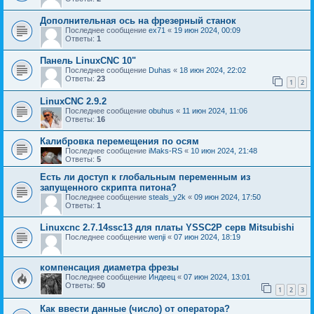
Дополнительная ось на фрезерный станок
Последнее сообщение
ex71
«
19 июн 2024, 00:09
Ответы:
1
Панель LinuxCNC 10"
Последнее сообщение
Duhas
«
18 июн 2024, 22:02
Ответы:
23
1
2
LinuxCNC 2.9.2
Последнее сообщение
obuhus
«
11 июн 2024, 11:06
Ответы:
16
Калибровка перемещения по осям
Последнее сообщение
iMaks-RS
«
10 июн 2024, 21:48
Ответы:
5
Есть ли доступ к глобальным переменным из
запущенного скрипта питона?
Последнее сообщение
steals_y2k
«
09 июн 2024, 17:50
Ответы:
1
Linuxcnc 2.7.14ssc13 для платы YSSC2P серв Mitsubishi
Последнее сообщение
wenji
«
07 июн 2024, 18:19
компенсация диаметра фрезы
Последнее сообщение
Индеец
«
07 июн 2024, 13:01
Ответы:
50
1
2
3
Как ввести данные (число) от оператора?