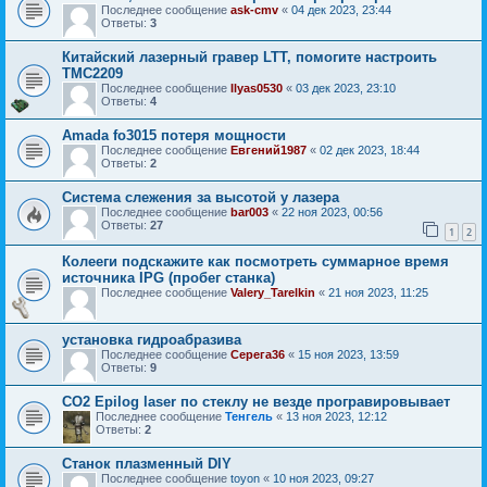
Последнее сообщение
ask-cmv
«
04 дек 2023, 23:44
Ответы:
3
Китайский лазерный гравер LTT, помогите настроить
TMC2209
Последнее сообщение
Ilyas0530
«
03 дек 2023, 23:10
Ответы:
4
Amada fo3015 потеря мощности
Последнее сообщение
Евгений1987
«
02 дек 2023, 18:44
Ответы:
2
Система слежения за высотой у лазера
Последнее сообщение
bar003
«
22 ноя 2023, 00:56
Ответы:
27
1
2
Колееги подскажите как посмотреть суммарное время
источника IPG (пробег станка)
Последнее сообщение
Valery_Tarelkin
«
21 ноя 2023, 11:25
установка гидроабразива
Последнее сообщение
Серега36
«
15 ноя 2023, 13:59
Ответы:
9
CO2 Epilog laser по стеклу не везде програвировывает
Последнее сообщение
Тенгель
«
13 ноя 2023, 12:12
Ответы:
2
Станок плазменный DIY
Последнее сообщение
toyon
«
10 ноя 2023, 09:27