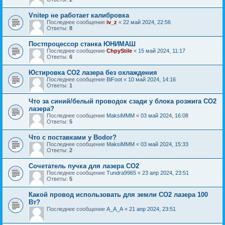
Vnitep не работает калибровка
Последнее сообщение
iv_z
«
22 май 2024, 22:56
Ответы:
8
Постпроцессор станка ЮНИМАШ
Последнее сообщение
ChpyStile
«
15 май 2024, 11:17
Ответы:
6
Юстировка CO2 лазера без охлаждения
Последнее сообщение
BiFoot
«
10 май 2024, 14:16
Ответы:
1
Что за синий/белый проводок сзади у блока розжига CO2
лазера?
Последнее сообщение
MaksiMMM
«
03 май 2024, 16:08
Ответы:
5
Что с поставками у Bodor?
Последнее сообщение
MaksiMMM
«
03 май 2024, 15:33
Ответы:
2
Сочетатель пучка для лазера CO2
Последнее сообщение
Tundra9965
«
23 апр 2024, 23:51
Ответы:
5
Какой провод использовать для земли CO2 лазера 100
Вт?
Последнее сообщение
A_A_A
«
21 апр 2024, 23:51