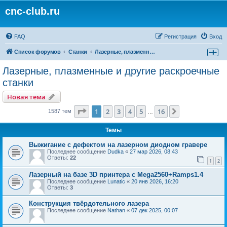
cnc-club.ru
FAQ
Регистрация
Вход
Список форумов
Станки
Лазерные, плазменные и другие раскроечные станки
Лазерные, плазменные и другие раскроечные
станки
Новая тема
Страница
1
из
16
1
2
3
4
5
16
След.
1587 тем
…
Темы
Выжигание с дефектом на лазерном диодном гравере
Последнее сообщение
Dudka
«
27 мар 2026, 08:43
Ответы:
22
1
2
Лазерный на базе 3D принтера с Mega2560+Ramps1.4
Последнее сообщение
Lunatic
«
20 янв 2026, 16:20
Ответы:
3
Конструкция твёрдотельного лазера
Последнее сообщение
Nathan
«
07 дек 2025, 00:07