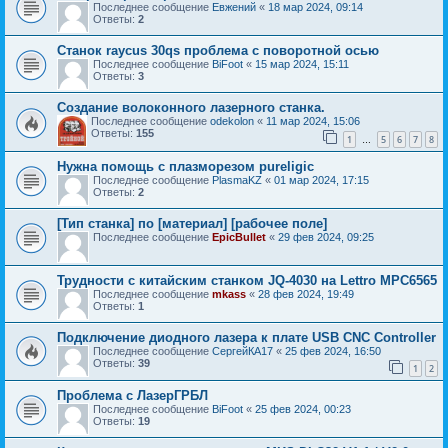
Последнее сообщение
Евжений
«
18 мар 2024, 09:14
Ответы:
2
Станок raycus 30qs проблема с поворотной осью
Последнее сообщение
BiFoot
«
15 мар 2024, 15:11
Ответы:
3
Создание волоконного лазерного станка.
Последнее сообщение
odekolon
«
11 мар 2024, 15:06
Ответы:
155
1
5
6
7
8
…
Нужна помощь с плазморезом pureligic
Последнее сообщение
PlasmaKZ
«
01 мар 2024, 17:15
Ответы:
2
[Тип станка] по [материал] [рабочее поле]
Последнее сообщение
EpicBullet
«
29 фев 2024, 09:25
Трудности с китайским станком JQ-4030 на Lettro MPC6565
Последнее сообщение
mkass
«
28 фев 2024, 19:49
Ответы:
1
Подключение диодного лазера к плате USB CNC Controller
Последнее сообщение
СергейКА17
«
25 фев 2024, 16:50
Ответы:
39
1
2
Проблема с ЛазерГРБЛ
Последнее сообщение
BiFoot
«
25 фев 2024, 00:23
Ответы:
19