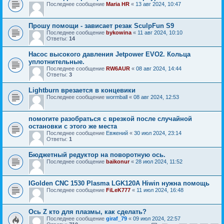
Последнее сообщение
Maria HR
«
13 авг 2024, 10:47
Прошу помощи - зависает резак SculpFun S9
Последнее сообщение
bykowina
«
11 авг 2024, 10:10
Ответы:
14
Насос высокого давления Jetpower EVO2. Кольца
уплотнительные.
Последнее сообщение
RW6AUR
«
08 авг 2024, 14:44
Ответы:
3
Lightburn врезается в концевики
Последнее сообщение
wormball
«
08 авг 2024, 12:53
помогите разобраться с врезкой после случайной
остановки с этого же места
Последнее сообщение
Евжений
«
30 июл 2024, 23:14
Ответы:
1
Бюджетный редуктор на поворотную ось.
Последнее сообщение
baikonur
«
28 июл 2024, 11:52
IGolden CNC 1530 Plasma LGK120A Hiwin нужна помощь
Последнее сообщение
FiLeK777
«
11 июл 2024, 16:48
Ось Z кто для плазмы, как сделать?
Последнее сообщение
giraf_79
«
09 июл 2024, 22:57