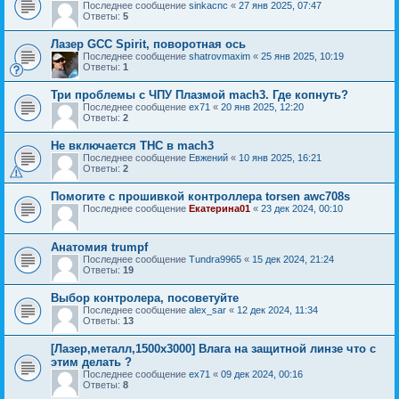
Последнее сообщение
sinkacnc
«
27 янв 2025, 07:47
Ответы:
5
Лазер GCC Spirit, поворотная ось
Последнее сообщение
shatrovmaxim
«
25 янв 2025, 10:19
Ответы:
1
Три проблемы с ЧПУ Плазмой mach3. Где копнуть?
Последнее сообщение
ex71
«
20 янв 2025, 12:20
Ответы:
2
Не включается THC в mach3
Последнее сообщение
Евжений
«
10 янв 2025, 16:21
Ответы:
2
Помогите с прошивкой контроллера torsen awc708s
Последнее сообщение
Екатерина01
«
23 дек 2024, 00:10
Анатомия trumpf
Последнее сообщение
Tundra9965
«
15 дек 2024, 21:24
Ответы:
19
Выбор контролера, посоветуйте
Последнее сообщение
alex_sar
«
12 дек 2024, 11:34
Ответы:
13
[Лазер,металл,1500х3000] Влага на защитной линзе что с
этим делать ?
Последнее сообщение
ex71
«
09 дек 2024, 00:16
Ответы:
8