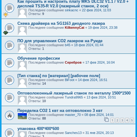
Как прошить и настроить плату MKS DLC32 V1.1 / V2.0 +
дисплей TS35-R V2.0 (лазерный станок, 2 оси)
Последнее сообщение
sinkacnc
«
22 фев 2024, 11:03
Ответы:
9
Схема драйвера на SG1163 диодного лазера
Последнее сообщение
KilkennyCat
«
19 фев 2024, 23:38
ПО для управления СО2 лазером на Руиде
Последнее сообщение
b45
«
18 фев 2024, 01:44
Ответы:
1
Обучение профессии
Последнее сообщение
Серебров
«
17 фев 2024, 16:04
[Тип станка] по [материал] [рабочее поле]
Последнее сообщение
BiFoot
«
14 фев 2024, 16:51
Ответы:
14
Оптоволоконный лазерный станок по металлу 1500*1500
Последнее сообщение
Tundra9965
«
13 фев 2024, 10:51
Ответы:
10
Переделка CO2 1 квт на оптоволокно 3 квт
Последнее сообщение
master_70
«
08 фев 2024, 14:01
Ответы:
88
1
2
3
4
5
упаковка 400*400*600
Последнее сообщение
Sanches13
«
31 янв 2024, 20:13
Ответы:
3