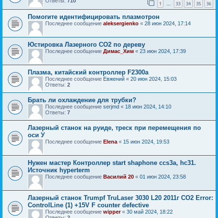
Ответы:
710
1
33
34
35
36
…
Помогите идентифицировать плазмотрон
Последнее сообщение
aleksergienko
«
28 июн 2024, 17:14
Юстировка Лазерного СО2 по дереву
Последнее сообщение
Димас_Хим
«
23 июн 2024, 17:39
Плазма, китайский контроллер F2300a
Последнее сообщение
Евжений
«
20 июн 2024, 15:03
Ответы:
2
Брать ли охлаждение для трубки?
Последнее сообщение
serjmd
«
18 июн 2024, 14:10
Ответы:
7
Лазерный станок на руиде, треск при перемещения по
оси У
Последнее сообщение
Elena
«
15 июн 2024, 19:53
Нужен мастер Контроллер start shaphone ccs3a, hc31.
Источник hyperterm
Последнее сообщение
Василий 20
«
01 июн 2024, 23:58
Лазерный станок Trumpf TruLaser 3030 L20 2011г CO2 Error:
ControlLine (1) +15V F counter defective
Последнее сообщение
wipper
«
30 май 2024, 18:22
Ответы:
2