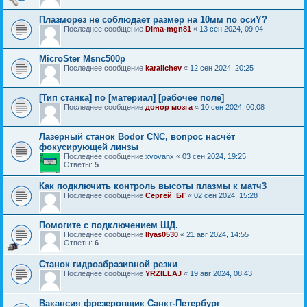
Плазморез не соблюдает размер на 10мм по осиY?
Последнее сообщение
Dima-mgn81
«
13 сен 2024, 09:04
MicroSter Msnc500p
Последнее сообщение
karalichev
«
12 сен 2024, 20:25
[Тип станка] по [материал] [рабочее поле]
Последнее сообщение
донор мозга
«
10 сен 2024, 00:08
Лазерный станок Bodor CNC, вопрос насчёт
фокусирующей линзы
Последнее сообщение
xvovanx
«
03 сен 2024, 19:25
Ответы:
5
Как подключить контроль высоты плазмы к матч3
Последнее сообщение
Сергей_БГ
«
02 сен 2024, 15:28
Помогите с подключением ШД.
Последнее сообщение
Ilyas0530
«
21 авг 2024, 14:55
Ответы:
6
Станок гидроабразивной резки
Последнее сообщение
YRZILLAJ
«
19 авг 2024, 08:43
Вакансия фрезеровщик Санкт-Петербург