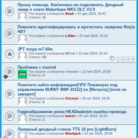
Прошу помощи. Как/можно-ли подключить Диодный
лазер к плате Makerbase MKS DLC V2.0
Последнее сообщение
Bopk
«
07 дек 2024, 10:42
Ответы:
11
Помогите идентифицировать и протестить лазерник Ruijie
40!?
Последнее сообщение
LANer
«
22 ноя 2024, 15:10
JPT mopa m7 60w
Последнее сообщение
BiFoot
«
21 ноя 2024, 20:14
Ответы:
63
1
2
3
4
Проблема с платой
Последнее сообщение
xvovanx
«
12 ноя 2024, 19:56
Ответы:
4
Помогите найти информацию[ЧПУ Плазморез под
управлением BURNY MNF-10112] по [Металлу] [поле не
замерял]
Последнее сообщение
Grusnyi
«
26 окт 2024, 19:25
Ответы:
5
Гидроабразивная резка HEADwaterjet ошибка привода
Последнее сообщение
kanon
«
07 окт 2024, 10:29
Ответы:
2
Лазерный диодный станок TTS 10 pro (LightBurn)
Последнее сообщение
Blackjack
«
01 окт 2024, 20:06