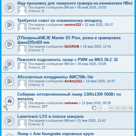
Ищу прошивку для лазерного гравера на кинематике HBot
Последнее сообщение
BiFoot
«
06 май 2025, 10:03
Ответы:
3
Требуется совет по плазменному аппарату.
Последнее сообщение
service322
«
22 апр 2025, 09:37
Ответы:
1
[ТЛазерныйNEJE Master 2S Plus, резка и гравировка
фане255x420 мм
Последнее сообщение
SUGROB
«
18 апр 2025, 12:41
Ответы:
7
Помогите подключить лазер с PWM на MKS DLC 32
Последнее сообщение
BiFoot
«
28 мар 2025, 03:05
Ответы:
17
Абсолютные координаты AWC708c lite
Последнее сообщение
Andrey1111
«
19 фев 2025, 19:37
Ответы:
1
Собираю оптоволоконный лазер 1300х1300 500Вт по
металлу
Последнее сообщение
soloweu
«
13 фев 2025, 09:35
Ответы:
277
1
11
12
13
14
…
Lasermann LSS в поиске мануала
Последнее сообщение
BiFoot
«
31 янв 2025, 13:42
Ответы:
1
Лазер с Али feungsake неровные круги