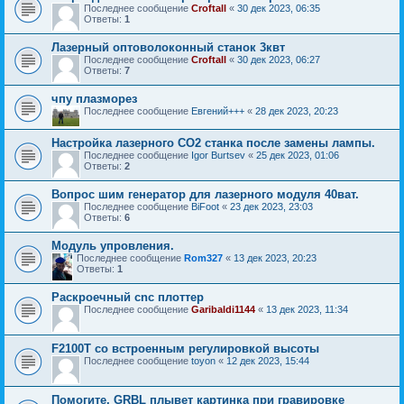
Последнее сообщение
Croftall
«
30 дек 2023, 06:35
Ответы:
1
Лазерный оптоволоконный станок 3квт
Последнее сообщение
Croftall
«
30 дек 2023, 06:27
Ответы:
7
чпу плазморез
Последнее сообщение
Евгений+++
«
28 дек 2023, 20:23
Настройка лазерного CO2 станка после замены лампы.
Последнее сообщение
Igor Burtsev
«
25 дек 2023, 01:06
Ответы:
2
Вопрос шим генератор для лазерного модуля 40ват.
Последнее сообщение
BiFoot
«
23 дек 2023, 23:03
Ответы:
6
Модуль упровления.
Последнее сообщение
Rom327
«
13 дек 2023, 20:23
Ответы:
1
Раскроечный cnc плоттер
Последнее сообщение
Garibaldi1144
«
13 дек 2023, 11:34
F2100T со встроенным регулировкой высоты
Последнее сообщение
toyon
«
12 дек 2023, 15:44
Помогите, GRBL плывет картинка при гравировке