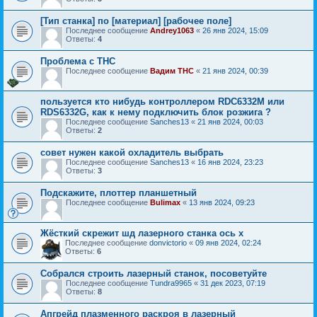
[Тип станка] по [материал] [рабочее поле]
Последнее сообщение
Andrey1063
«
26 янв 2024, 15:09
Ответы:
4
Проблема с THC
Последнее сообщение
Вадим THC
«
21 янв 2024, 00:39
пользуется кто нибудь контроллером RDC6332M или
RDS6332G, как к нему подключить блок розжига ?
Последнее сообщение
Sanches13
«
21 янв 2024, 00:03
Ответы:
2
совет нужен какой охладитель выбрать
Последнее сообщение
Sanches13
«
16 янв 2024, 23:23
Ответы:
3
Подскажите, плоттер планшетный
Последнее сообщение
Bulimax
«
13 янв 2024, 09:23
Жёсткий скрежит шд лазерного станка ось х
Последнее сообщение
donvictorio
«
09 янв 2024, 02:24
Ответы:
6
Собрался строить лазерный станок, посоветуйте
Последнее сообщение
Tundra9965
«
31 дек 2023, 07:19
Ответы:
8
Апгрейд плазменного раскроя в лазерный