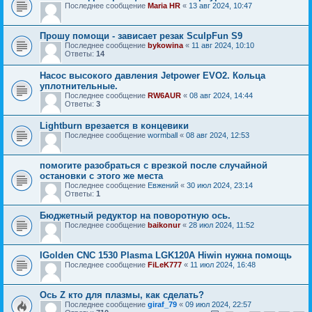
Последнее сообщение
Maria HR
«
13 авг 2024, 10:47
Прошу помощи - зависает резак SculpFun S9
Последнее сообщение
bykowina
«
11 авг 2024, 10:10
Ответы:
14
Насос высокого давления Jetpower EVO2. Кольца
уплотнительные.
Последнее сообщение
RW6AUR
«
08 авг 2024, 14:44
Ответы:
3
Lightburn врезается в концевики
Последнее сообщение
wormball
«
08 авг 2024, 12:53
помогите разобраться с врезкой после случайной
остановки с этого же места
Последнее сообщение
Евжений
«
30 июл 2024, 23:14
Ответы:
1
Бюджетный редуктор на поворотную ось.
Последнее сообщение
baikonur
«
28 июл 2024, 11:52
IGolden CNC 1530 Plasma LGK120A Hiwin нужна помощь
Последнее сообщение
FiLeK777
«
11 июл 2024, 16:48
Ось Z кто для плазмы, как сделать?
Последнее сообщение
giraf_79
«
09 июл 2024, 22:57