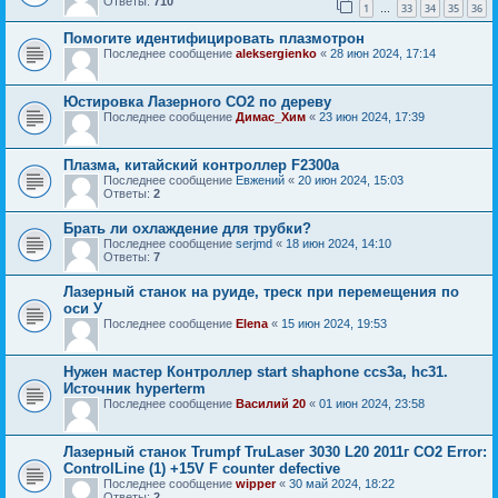
Ответы:
710
1
33
34
35
36
…
Помогите идентифицировать плазмотрон
Последнее сообщение
aleksergienko
«
28 июн 2024, 17:14
Юстировка Лазерного СО2 по дереву
Последнее сообщение
Димас_Хим
«
23 июн 2024, 17:39
Плазма, китайский контроллер F2300a
Последнее сообщение
Евжений
«
20 июн 2024, 15:03
Ответы:
2
Брать ли охлаждение для трубки?
Последнее сообщение
serjmd
«
18 июн 2024, 14:10
Ответы:
7
Лазерный станок на руиде, треск при перемещения по
оси У
Последнее сообщение
Elena
«
15 июн 2024, 19:53
Нужен мастер Контроллер start shaphone ccs3a, hc31.
Источник hyperterm
Последнее сообщение
Василий 20
«
01 июн 2024, 23:58
Лазерный станок Trumpf TruLaser 3030 L20 2011г CO2 Error:
ControlLine (1) +15V F counter defective
Последнее сообщение
wipper
«
30 май 2024, 18:22
Ответы:
2