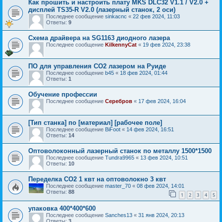
Как прошить и настроить плату MKS DLC32 V1.1 / V2.0 +
дисплей TS35-R V2.0 (лазерный станок, 2 оси)
Последнее сообщение
sinkacnc
«
22 фев 2024, 11:03
Ответы:
9
Схема драйвера на SG1163 диодного лазера
Последнее сообщение
KilkennyCat
«
19 фев 2024, 23:38
ПО для управления СО2 лазером на Руиде
Последнее сообщение
b45
«
18 фев 2024, 01:44
Ответы:
1
Обучение профессии
Последнее сообщение
Серебров
«
17 фев 2024, 16:04
[Тип станка] по [материал] [рабочее поле]
Последнее сообщение
BiFoot
«
14 фев 2024, 16:51
Ответы:
14
Оптоволоконный лазерный станок по металлу 1500*1500
Последнее сообщение
Tundra9965
«
13 фев 2024, 10:51
Ответы:
10
Переделка CO2 1 квт на оптоволокно 3 квт
Последнее сообщение
master_70
«
08 фев 2024, 14:01
Ответы:
88
1
2
3
4
5
упаковка 400*400*600
Последнее сообщение
Sanches13
«
31 янв 2024, 20:13
Ответы:
3