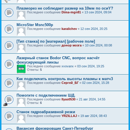
Плазморез не соблюдает размер на 10мм по осиY?
Последнее сообщение
Dima-mgn81
«
13 сен 2024, 09:04
MicroSter Msnc500p
Последнее сообщение
karalichev
«
12 сен 2024, 20:25
[Тип станка] по [материал] [рабочее поле]
Последнее сообщение
донор мозга
«
10 сен 2024, 00:08
Лазерный станок Bodor CNC, вопрос насчёт
фокусирующей линзы
Последнее сообщение
xvovanx
«
03 сен 2024, 19:25
Ответы:
5
Как подключить контроль высоты плазмы к матч3
Последнее сообщение
Сергей_БГ
«
02 сен 2024, 15:28
Помогите с подключением ШД.
Последнее сообщение
Ilyas0530
«
21 авг 2024, 14:55
Ответы:
6
Станок гидроабразивной резки
Последнее сообщение
YRZILLAJ
«
19 авг 2024, 08:43
Вакансия фрезеровщик Санкт-Петербург