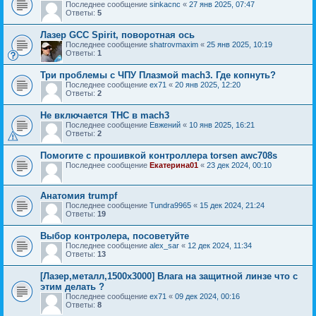
Последнее сообщение
sinkacnc
«
27 янв 2025, 07:47
Ответы:
5
Лазер GCC Spirit, поворотная ось
Последнее сообщение
shatrovmaxim
«
25 янв 2025, 10:19
Ответы:
1
Три проблемы с ЧПУ Плазмой mach3. Где копнуть?
Последнее сообщение
ex71
«
20 янв 2025, 12:20
Ответы:
2
Не включается THC в mach3
Последнее сообщение
Евжений
«
10 янв 2025, 16:21
Ответы:
2
Помогите с прошивкой контроллера torsen awc708s
Последнее сообщение
Екатерина01
«
23 дек 2024, 00:10
Анатомия trumpf
Последнее сообщение
Tundra9965
«
15 дек 2024, 21:24
Ответы:
19
Выбор контролера, посоветуйте
Последнее сообщение
alex_sar
«
12 дек 2024, 11:34
Ответы:
13
[Лазер,металл,1500х3000] Влага на защитной линзе что с
этим делать ?
Последнее сообщение
ex71
«
09 дек 2024, 00:16
Ответы:
8