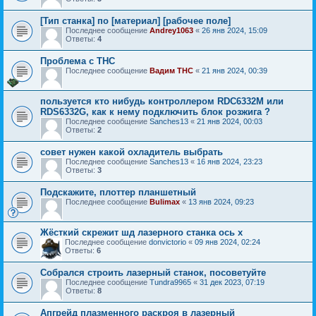
[Тип станка] по [материал] [рабочее поле]
Последнее сообщение
Andrey1063
«
26 янв 2024, 15:09
Ответы:
4
Проблема с THC
Последнее сообщение
Вадим THC
«
21 янв 2024, 00:39
пользуется кто нибудь контроллером RDC6332M или
RDS6332G, как к нему подключить блок розжига ?
Последнее сообщение
Sanches13
«
21 янв 2024, 00:03
Ответы:
2
совет нужен какой охладитель выбрать
Последнее сообщение
Sanches13
«
16 янв 2024, 23:23
Ответы:
3
Подскажите, плоттер планшетный
Последнее сообщение
Bulimax
«
13 янв 2024, 09:23
Жёсткий скрежит шд лазерного станка ось х
Последнее сообщение
donvictorio
«
09 янв 2024, 02:24
Ответы:
6
Собрался строить лазерный станок, посоветуйте
Последнее сообщение
Tundra9965
«
31 дек 2023, 07:19
Ответы:
8
Апгрейд плазменного раскроя в лазерный