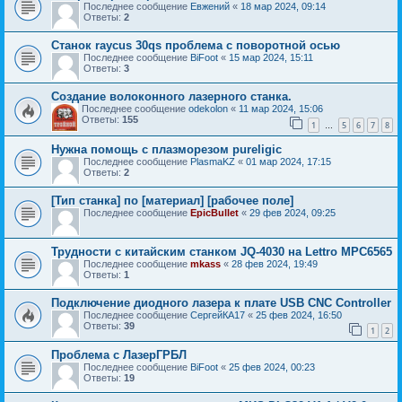
Последнее сообщение
Евжений
«
18 мар 2024, 09:14
Ответы:
2
Станок raycus 30qs проблема с поворотной осью
Последнее сообщение
BiFoot
«
15 мар 2024, 15:11
Ответы:
3
Создание волоконного лазерного станка.
Последнее сообщение
odekolon
«
11 мар 2024, 15:06
Ответы:
155
1
5
6
7
8
…
Нужна помощь с плазморезом pureligic
Последнее сообщение
PlasmaKZ
«
01 мар 2024, 17:15
Ответы:
2
[Тип станка] по [материал] [рабочее поле]
Последнее сообщение
EpicBullet
«
29 фев 2024, 09:25
Трудности с китайским станком JQ-4030 на Lettro MPC6565
Последнее сообщение
mkass
«
28 фев 2024, 19:49
Ответы:
1
Подключение диодного лазера к плате USB CNC Controller
Последнее сообщение
СергейКА17
«
25 фев 2024, 16:50
Ответы:
39
1
2
Проблема с ЛазерГРБЛ
Последнее сообщение
BiFoot
«
25 фев 2024, 00:23
Ответы:
19