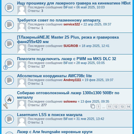
Ищу прошивку для лазерного гравера на кинематике HBot
Последнее сообщение
BiFoot
«
06 май 2025, 10:03
Ответы:
3
Требуется совет по плазменному аппарату.
Последнее сообщение
service322
«
22 апр 2025, 09:37
Ответы:
1
[ТЛазерныйNEJE Master 2S Plus, резка и гравировка
фане255x420 мм
Последнее сообщение
SUGROB
«
18 апр 2025, 12:41
Ответы:
7
Помогите подключить лазер с PWM на MKS DLC 32
Последнее сообщение
BiFoot
«
28 мар 2025, 03:05
Ответы:
17
Абсолютные координаты AWC708c lite
Последнее сообщение
Andrey1111
«
19 фев 2025, 19:37
Ответы:
1
Собираю оптоволоконный лазер 1300х1300 500Вт по
металлу
Последнее сообщение
soloweu
«
13 фев 2025, 09:35
Ответы:
277
1
11
12
13
14
…
Lasermann LSS в поиске мануала
Последнее сообщение
BiFoot
«
31 янв 2025, 13:42
Ответы:
1
Лазер с Али feungsake неровные круги