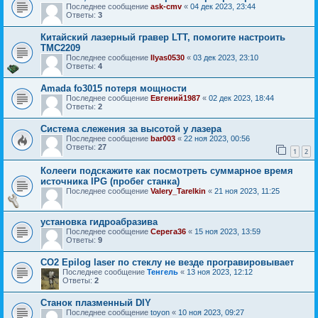
Последнее сообщение
ask-cmv
«
04 дек 2023, 23:44
Ответы:
3
Китайский лазерный гравер LTT, помогите настроить
TMC2209
Последнее сообщение
Ilyas0530
«
03 дек 2023, 23:10
Ответы:
4
Amada fo3015 потеря мощности
Последнее сообщение
Евгений1987
«
02 дек 2023, 18:44
Ответы:
2
Система слежения за высотой у лазера
Последнее сообщение
bar003
«
22 ноя 2023, 00:56
Ответы:
27
1
2
Колееги подскажите как посмотреть суммарное время
источника IPG (пробег станка)
Последнее сообщение
Valery_Tarelkin
«
21 ноя 2023, 11:25
установка гидроабразива
Последнее сообщение
Серега36
«
15 ноя 2023, 13:59
Ответы:
9
CO2 Epilog laser по стеклу не везде програвировывает
Последнее сообщение
Тенгель
«
13 ноя 2023, 12:12
Ответы:
2
Станок плазменный DIY
Последнее сообщение
toyon
«
10 ноя 2023, 09:27