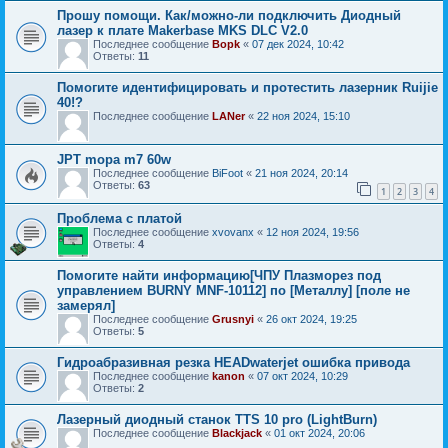
Прошу помощи. Как/можно-ли подключить Диодный
лазер к плате Makerbase MKS DLC V2.0
Последнее сообщение
Bopk
«
07 дек 2024, 10:42
Ответы:
11
Помогите идентифицировать и протестить лазерник Ruijie
40!?
Последнее сообщение
LANer
«
22 ноя 2024, 15:10
JPT mopa m7 60w
Последнее сообщение
BiFoot
«
21 ноя 2024, 20:14
Ответы:
63
1
2
3
4
Проблема с платой
Последнее сообщение
xvovanx
«
12 ноя 2024, 19:56
Ответы:
4
Помогите найти информацию[ЧПУ Плазморез под
управлением BURNY MNF-10112] по [Металлу] [поле не
замерял]
Последнее сообщение
Grusnyi
«
26 окт 2024, 19:25
Ответы:
5
Гидроабразивная резка HEADwaterjet ошибка привода
Последнее сообщение
kanon
«
07 окт 2024, 10:29
Ответы:
2
Лазерный диодный станок TTS 10 pro (LightBurn)
Последнее сообщение
Blackjack
«
01 окт 2024, 20:06