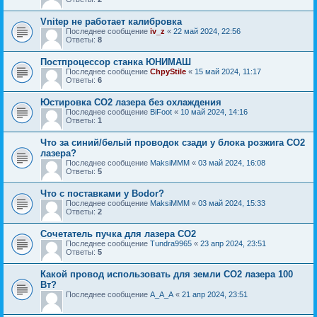
Vnitep не работает калибровка
Последнее сообщение
iv_z
«
22 май 2024, 22:56
Ответы:
8
Постпроцессор станка ЮНИМАШ
Последнее сообщение
ChpyStile
«
15 май 2024, 11:17
Ответы:
6
Юстировка CO2 лазера без охлаждения
Последнее сообщение
BiFoot
«
10 май 2024, 14:16
Ответы:
1
Что за синий/белый проводок сзади у блока розжига CO2
лазера?
Последнее сообщение
MaksiMMM
«
03 май 2024, 16:08
Ответы:
5
Что с поставками у Bodor?
Последнее сообщение
MaksiMMM
«
03 май 2024, 15:33
Ответы:
2
Сочетатель пучка для лазера CO2
Последнее сообщение
Tundra9965
«
23 апр 2024, 23:51
Ответы:
5
Какой провод использовать для земли CO2 лазера 100
Вт?
Последнее сообщение
A_A_A
«
21 апр 2024, 23:51