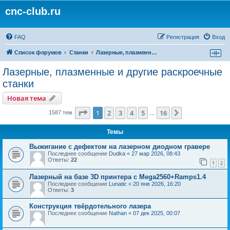
cnc-club.ru
FAQ
Регистрация
Вход
Список форумов
Станки
Лазерные, плазменные и другие раскроечные станки
Лазерные, плазменные и другие раскроечные
станки
Новая тема
Страница
1
из
16
1
2
3
4
5
16
След.
1587 тем
…
Темы
Выжигание с дефектом на лазерном диодном гравере
Последнее сообщение
Dudka
«
27 мар 2026, 08:43
Ответы:
22
1
2
Лазерный на базе 3D принтера с Mega2560+Ramps1.4
Последнее сообщение
Lunatic
«
20 янв 2026, 16:20
Ответы:
3
Конструкция твёрдотельного лазера
Последнее сообщение
Nathan
«
07 дек 2025, 00:07