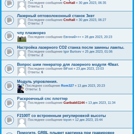
Последнее сообщение
Croftall
«
30 дек 2023, 06:35
Ответы:
1
Лазерный оптоволоконный станок 3квт
Последнее сообщение
Croftall
«
30 дек 2023, 06:27
Ответы:
7
чпу плазморез
Последнее сообщение
Евгений+++
«
28 дек 2023, 20:23
Настройка лазерного CO2 станка после замены лампы.
Последнее сообщение
Igor Burtsev
«
25 дек 2023, 01:06
Ответы:
2
Вопрос шим генератор для лазерного модуля 40ват.
Последнее сообщение
BiFoot
«
23 дек 2023, 23:03
Ответы:
6
Модуль упровления.
Последнее сообщение
Rom327
«
13 дек 2023, 20:23
Ответы:
1
Раскроечный cnc плоттер
Последнее сообщение
Garibaldi1144
«
13 дек 2023, 11:34
F2100T со встроенным регулировкой высоты
Последнее сообщение
toyon
«
12 дек 2023, 15:44
Помогите, GRBL плывет картинка при гравировке