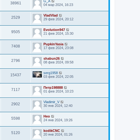
G_A
38961
04 мар 2024, 16:23
VladVlad
2529
29 фев 2024, 20:12
Evolution947
9505
21 фев 2024, 15:30
PupkinYasia
7408
17 фев 2024, 23:08
shabun26
2796
08 фев 2024, 09:58
serg1958
15437
03 фев 2024, 22:05
Петр198888
7117
01 фев 2024, 10:23
Vladimir_V
2902
30 янв 2024, 12:40
Нео
5598
24 янв 2024, 19:26
kodikCNC
5120
20 янв 2024, 01:26