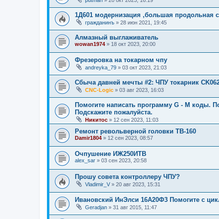
1Д601 модернизация ,большая продольная с
гражданинъ
»
28 июн 2021, 19:45
Алмазный выглаживатель
wowan1974
»
18 окт 2023, 20:00
Фрезеровка на токарном чпу
andreyka_79
»
03 окт 2023, 21:03
Сбыча давней мечты #2: ЧПУ токарник CK06
CNC-Logic
»
03 авг 2023, 16:03
Помогите написать программу G - M коды. По
Подскажите пожалуйста.
Никитос
»
12 сен 2023, 11:03
Ремонт револьверной головки TB-160
Damir1804
»
12 сен 2023, 08:57
Очпушение ИЖ250ИТВ
alex_sar
»
03 сен 2023, 20:58
Прошу совета контроллеру ЧПУ?
Vladimir_V
»
20 авг 2023, 15:31
Ивановский ИнЭлси 16А20Ф3 Помогите с цик
Geradjan
»
31 авг 2015, 11:47