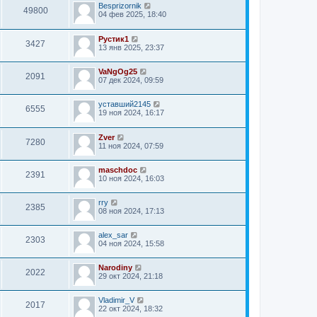
Besprizornik
49800
04 фев 2025, 18:40
Рустик1
3427
13 янв 2025, 23:37
VaNgOg25
2091
07 дек 2024, 09:59
уставший2145
6555
19 ноя 2024, 16:17
Zver
7280
11 ноя 2024, 07:59
maschdoc
2391
10 ноя 2024, 16:03
rry
2385
08 ноя 2024, 17:13
alex_sar
2303
04 ноя 2024, 15:58
Narodiny
2022
29 окт 2024, 21:18
Vladimir_V
2017
22 окт 2024, 18:32