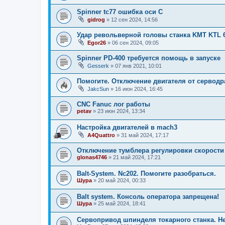
Spinner tc77 ошибка оси C
gidrog
»
12 сен 2024, 14:56
Удар револьверной головы станка KMT KTL 
Egor26
»
06 сен 2024, 09:05
Spinner PD-400 требуется помощь в запуске
Gesserk
»
07 янв 2021, 10:01
Помогите. Отключение двигателя от серводр
JakcSun
»
16 июн 2024, 16:45
CNC Fanuc лог работы
petav
»
23 июн 2024, 13:34
Настройка двигателей в mach3
A4Quattro
»
31 май 2024, 17:17
Отключение тумблера регулировки скорости
glonas4746
»
21 май 2024, 17:21
Balt-System. Nc202. Помогите разобраться.
Шура
»
20 май 2024, 00:33
Balt system. Консоль оператора запрещена!
Шура
»
25 май 2024, 18:41
Сервопривод шпинделя токарного станка. He