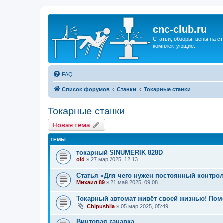
cnc-club.ru
Статьи, обзоры, цены на ст
комплектующие.
FAQ
Список форумов
Станки
Токарные станки
Токарные станки
Новая тема
ТЕМЫ
токарный SINUMERIK 828D
old
»
27 мар 2025, 12:13
Статья «Для чего нужен постоянный контрол
Михаил 89
»
21 май 2025, 09:08
Токарный автомат живёт своей жизнью! Пом
Chipushila
»
05 мар 2025, 05:49
Винтовая канавка.