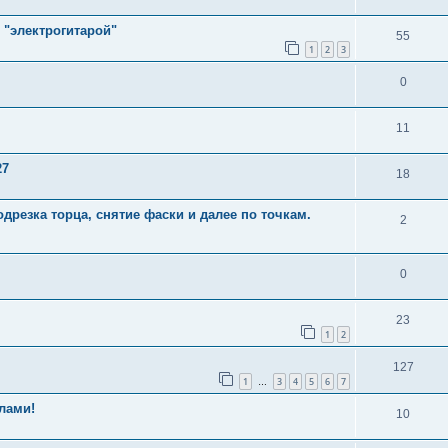
 "электрогитарой"
55
1
2
3
0
11
27
18
дрезка торца, снятие фаски и далее по точкам.
2
0
23
1
2
127
1
3
4
5
6
7
…
лами!
10