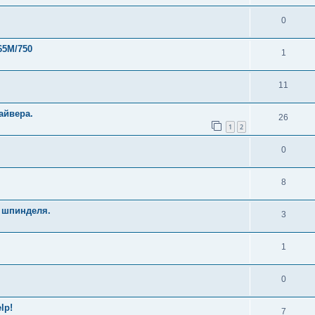
0
65M/750
1
11
айвера.
26
1
2
0
8
 шпинделя.
3
1
0
lp!
7