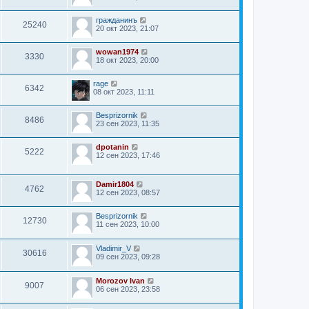
гражданинъ
25240
20 окт 2023, 21:07
wowan1974
3330
18 окт 2023, 20:00
rage
6342
08 окт 2023, 11:11
Besprizornik
8486
23 сен 2023, 11:35
dpotanin
5222
12 сен 2023, 17:46
Damir1804
4762
12 сен 2023, 08:57
Besprizornik
12730
11 сен 2023, 10:00
Vladimir_V
30616
09 сен 2023, 09:28
Morozov Ivan
9007
06 сен 2023, 23:58