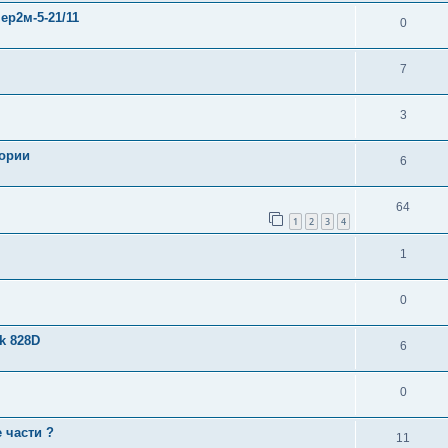
ер2м-5-21/11
0
7
3
тории
6
64
1
2
3
4
1
0
k 828D
6
0
 части ?
11