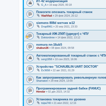
ИТ-42 модернизация
G_A
»
16 мар 2020, 00:18
Помогите опознать токарный станок
VladVlad
»
29 фев 2024, 20:12
siemens 808d метчик м12
Drap8961
»
20 апр 2021, 23:33
Токарный ИЖ-250П (удмурт) с ЧПУ
Doktordrew
»
14 фев 2022, 13:12
nomura nn-16ub5
shabun26
»
08 фев 2024, 09:58
Автоматизированный токарный станок с ЧП
serg1958
»
10 сен 2023, 16:06
Устройство "SCHAUBLIN UART DOCTOR"
Ev3658
»
22 авг 2021, 01:29
Как запрограммировать револьверную голо
Shamaton
»
29 янв 2024, 13:00
Программирование задней бабки (FANUC)
Hendar
»
02 дек 2023, 14:32
Установка токарника по уровню
tsipa740
»
21 июл 2022, 12:16