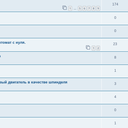
174
1
5
6
7
8
9
…
0
0
томат с нуля.
23
1
2
а
8
1
вый двигатель в качестве шпинделя
3
4
0
1