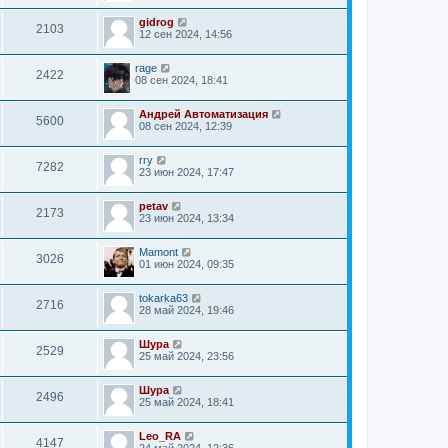
gidrog
2103
12 сен 2024, 14:56
rage
2422
08 сен 2024, 18:41
Андрей Автоматизация
5600
08 сен 2024, 12:39
rry
7282
23 июн 2024, 17:47
petav
2173
23 июн 2024, 13:34
Mamont
3026
01 июн 2024, 09:35
tokarka63
2716
28 май 2024, 19:46
Шура
2529
25 май 2024, 23:56
Шура
2496
25 май 2024, 18:41
Leo_RA
4147