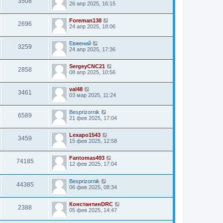
3508
26 апр 2025, 16:15
Foreman138
2696
24 апр 2025, 18:06
Евжений
3259
24 апр 2025, 17:36
SergeyCNC21
2858
08 апр 2025, 10:56
val48
3461
03 мар 2025, 11:24
Besprizornik
6589
21 фев 2025, 17:04
Lexapo1543
3459
15 фев 2025, 12:58
Fantomas493
74185
12 фев 2025, 17:04
Besprizornik
44385
06 фев 2025, 08:34
КонстантинDRC
2388
05 фев 2025, 14:47