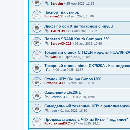
Sergsim
»
25 мар 2025, 12:23
Паспорт на станок
Foreman138
»
24 апр 2025, 18:06
Люфт по оси X на токарном с чпу🤦‍♂️
ТИГРАН99
»
14 апр 2025, 16:22
Полетел SRAM/ Knuth Compact 330.
SergeyCNC21
»
08 апр 2025, 10:56
Токарный станок CITIZEN модель- FCA70P-2
val48
»
12 фев 2025, 16:09
Токарный станок stmsi CK7520A . Как подклю
_Ra_
»
06 фев 2025, 13:57
Станок ЧПУ Okuma Genos l200
Lexapo1543
»
15 фев 2025, 12:58
Оживление 16к20т1
Smersh54
»
21 янв 2020, 18:01
Самодельный токарный ЧПУ с револьверко
rage
»
01 дек 2021, 16:30
Продажа станков с ЧПУ из Китая "под ключ"
КонстантинDRC
»
27 янв 2025, 14:18