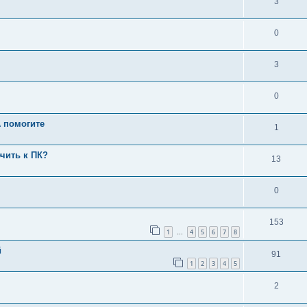
3
0
3
0
A помогите
1
чить к ПК?
13
0
153
1
4
5
6
7
8
…
й
91
1
2
3
4
5
2