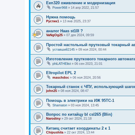
Een320 оживление и модернизация
Power968
»
14 апр 2022, 21:57
Нужна помощь
Рустик1
»
13 янв 2025, 23:37
аналог Haas st10l ?
VaNgOg25
»
07 дек 2024, 09:59
Простой настольный прутковый токарный ав
уставший2145
»
09 ноя 2024, 00:44
Изготовление пруткового токарного автомат
phiLATHElist
»
06 сен 2023, 21:01
Eltropilot EPL 2
maschdoc
»
06 ноя 2024, 20:56
Токарный станок с ЧПУ, использующий шаго
john25
»
08 ноя 2024, 08:47
Помощь в электрики на ИЖ 95ТС-1
Shamaton
»
03 ноя 2024, 13:45
Вопрос по китайцу bl csl265 (Blin)
Narodiny
»
29 окт 2024, 21:18
Китаец считает координаты 2 к 1
Chipushila
»
22 окт 2024, 13:44