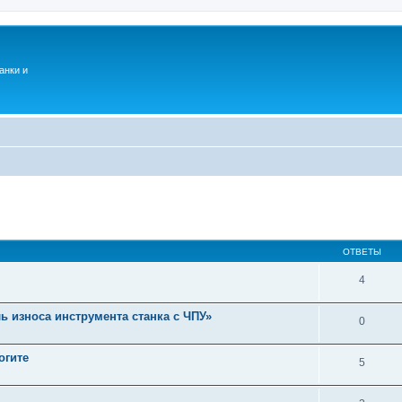
анки и
ОТВЕТЫ
4
ь износа инструмента станка с ЧПУ»
0
огите
5