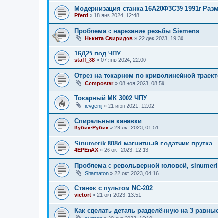
Модернизация станка 16А20Ф3С39 1991г Разм
Pferd
»
18 янв 2024, 12:48
Проблема с нарезание резьбы Siemens
Никита Свиридов
»
22 дек 2023, 19:30
16Д25 под ЧПУ
staff_88
»
07 янв 2024, 22:00
Отрез на токарном по криволинейной траек
Composter
»
08 ноя 2023, 08:59
Токарный МК 3002 ЧПУ
ievgenij
»
21 июн 2021, 12:02
Спиральные канавки
Кубик-Рубик
»
29 окт 2023, 01:51
Sinumerik 808d магнитный податчик прутка
4EPEnAX
»
26 окт 2023, 12:13
Проблема с револьверной головой, sinumeri
Shamaton
»
22 окт 2023, 04:16
Станок с пультом NC-202
victort
»
21 окт 2023, 13:51
Как сделать деталь разделённую на 3 равные
putman
»
20 окт 2023, 16:19