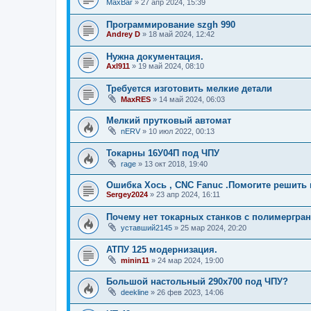
MaxBar
»
27 апр 2024, 15:39
Программирование szgh 990
Andrey D
»
18 май 2024, 12:42
Нужна документация.
Axl911
»
19 май 2024, 08:10
Требуется изготовить мелкие детали
MaxRES
»
14 май 2024, 06:03
Мелкий прутковый автомат
nERV
»
10 июл 2022, 00:13
Токарны 16У04П под ЧПУ
rage
»
13 окт 2018, 19:40
Ошибка Хось , CNC Fanuc .Помогите решить 
Sergey2024
»
23 апр 2024, 16:11
Почему нет токарных станков с полимергра
уставший2145
»
25 мар 2024, 20:20
АТПУ 125 модернизация.
minin11
»
24 мар 2024, 19:00
Большой настольный 290х700 под ЧПУ?
deekline
»
26 фев 2023, 14:06