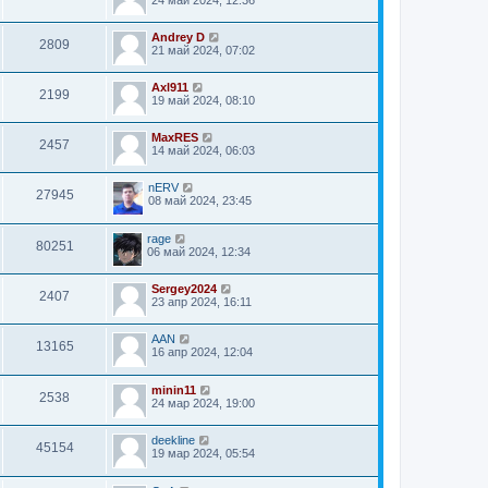
24 май 2024, 12:36
Andrey D
2809
21 май 2024, 07:02
Axl911
2199
19 май 2024, 08:10
MaxRES
2457
14 май 2024, 06:03
nERV
27945
08 май 2024, 23:45
rage
80251
06 май 2024, 12:34
Sergey2024
2407
23 апр 2024, 16:11
AAN
13165
16 апр 2024, 12:04
minin11
2538
24 мар 2024, 19:00
deekline
45154
19 мар 2024, 05:54