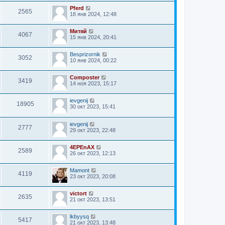
Pferd
2565
18 янв 2024, 12:48
Митяй
4067
15 янв 2024, 20:41
Besprizornik
3052
10 янв 2024, 00:22
Composter
3419
14 ноя 2023, 15:17
ievgenij
18905
30 окт 2023, 15:41
ievgenij
2777
29 окт 2023, 22:48
4EPEnAX
2589
26 окт 2023, 12:13
Mamont
4119
23 окт 2023, 20:08
victort
2635
21 окт 2023, 13:51
lkbyysq
5417
21 окт 2023, 13:48