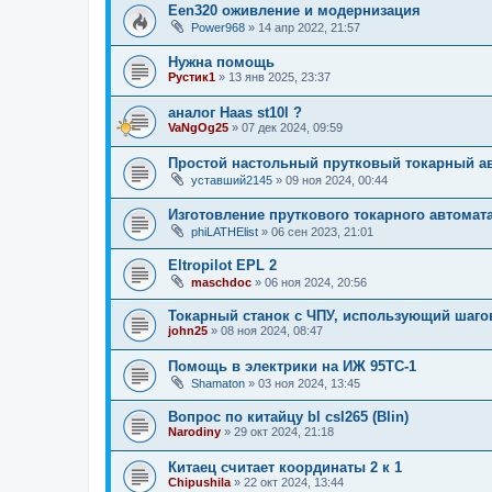
Een320 оживление и модернизация
Power968
»
14 апр 2022, 21:57
Нужна помощь
Рустик1
»
13 янв 2025, 23:37
аналог Haas st10l ?
VaNgOg25
»
07 дек 2024, 09:59
Простой настольный прутковый токарный ав
уставший2145
»
09 ноя 2024, 00:44
Изготовление пруткового токарного автомат
phiLATHElist
»
06 сен 2023, 21:01
Eltropilot EPL 2
maschdoc
»
06 ноя 2024, 20:56
Токарный станок с ЧПУ, использующий шаго
john25
»
08 ноя 2024, 08:47
Помощь в электрики на ИЖ 95ТС-1
Shamaton
»
03 ноя 2024, 13:45
Вопрос по китайцу bl csl265 (Blin)
Narodiny
»
29 окт 2024, 21:18
Китаец считает координаты 2 к 1
Chipushila
»
22 окт 2024, 13:44