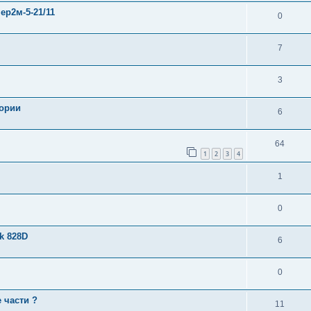
ер2м-5-21/11
0
7
3
тории
6
64
1
2
3
4
1
0
k 828D
6
0
 части ?
11