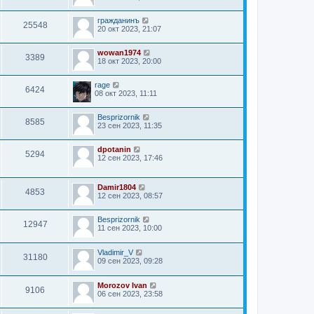
гражданинъ
25548
20 окт 2023, 21:07
wowan1974
3389
18 окт 2023, 20:00
rage
6424
08 окт 2023, 11:11
Besprizornik
8585
23 сен 2023, 11:35
dpotanin
5294
12 сен 2023, 17:46
Damir1804
4853
12 сен 2023, 08:57
Besprizornik
12947
11 сен 2023, 10:00
Vladimir_V
31180
09 сен 2023, 09:28
Morozov Ivan
9106
06 сен 2023, 23:58