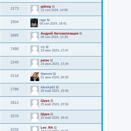
gidrog
2173
12 сен 2024, 14:56
rage
2504
08 сен 2024, 18:41
Андрей Автоматизация
5685
08 сен 2024, 12:39
rry
7490
23 июн 2024, 17:47
petav
2245
23 июн 2024, 13:34
Mamont
3118
01 июн 2024, 09:35
tokarka63
2786
28 май 2024, 19:46
Шура
2612
25 май 2024, 23:56
Шура
2570
25 май 2024, 18:41
Leo_RA
4232