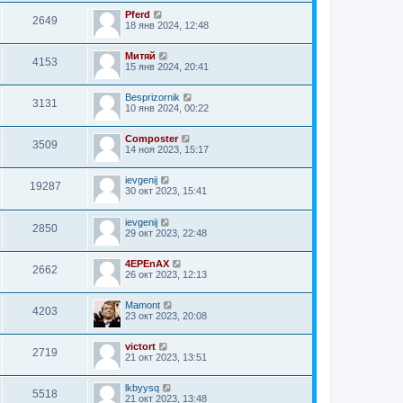
Pferd
2649
18 янв 2024, 12:48
Митяй
4153
15 янв 2024, 20:41
Besprizornik
3131
10 янв 2024, 00:22
Composter
3509
14 ноя 2023, 15:17
ievgenij
19287
30 окт 2023, 15:41
ievgenij
2850
29 окт 2023, 22:48
4EPEnAX
2662
26 окт 2023, 12:13
Mamont
4203
23 окт 2023, 20:08
victort
2719
21 окт 2023, 13:51
lkbyysq
5518
21 окт 2023, 13:48