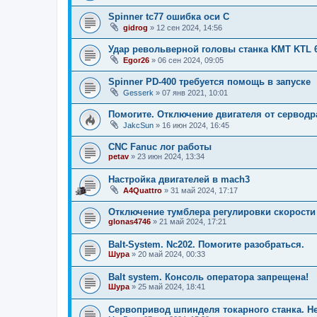
Spinner tc77 ошибка оси C
gidrog
»
12 сен 2024, 14:56
Удар револьверной головы станка KMT KTL 
Egor26
»
06 сен 2024, 09:05
Spinner PD-400 требуется помощь в запуске
Gesserk
»
07 янв 2021, 10:01
Помогите. Отключение двигателя от серводр
JakcSun
»
16 июн 2024, 16:45
CNC Fanuc лог работы
petav
»
23 июн 2024, 13:34
Настройка двигателей в mach3
A4Quattro
»
31 май 2024, 17:17
Отключение тумблера регулировки скорости
glonas4746
»
21 май 2024, 17:21
Balt-System. Nc202. Помогите разобраться.
Шура
»
20 май 2024, 00:33
Balt system. Консоль оператора запрещена!
Шура
»
25 май 2024, 18:41
Сервопривод шпинделя токарного станка. He