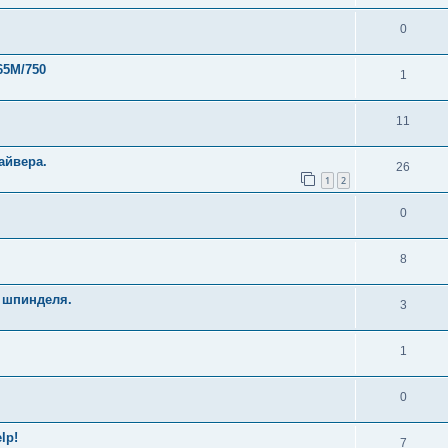
0
65M/750
1
11
айвера.
26
1
2
0
8
 шпинделя.
3
1
0
lp!
7