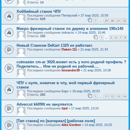
Ответы:
14
Хоббийный станок ЧПУ
Последнее сообщение
Питерский
«
27 мар 2025, 15:59
Ответы:
629
1
29
30
31
32
…
Микро фрезерный станок по дереву и алюминю 190x140
Последнее сообщение
sinkacnc
«
24 мар 2025, 10:46
Ответы:
155
1
5
6
7
8
…
Новый Станком DeKart 1325 не работает.
Последнее сообщение
Павел 111
«
21 мар 2025, 21:34
cutmaster cm-ar 3020.может есть у кого родной профиль ?
Поделитесь... Или не родной но рабочий....
Последнее сообщение
lexxander30
«
21 мар 2025, 10:38
ЧПУ с нуля, новичек в чпу, мой первый фрезерный
станок
Последнее сообщение
Барс
«
18 мар 2025, 20:53
Ответы:
265
1
11
12
13
14
…
Advercut k6090t не зануляется
Последнее сообщение
itpd
«
17 мар 2025, 13:24
[Тип станка] по [материал] [рабочее поле]
Последнее сообщение
Alex Gordon
«
14 мар 2025, 19:25