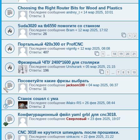
Choosing the Right Router Bits for Wood and Plastics
Последнее сообщение
andrey_t
«
14 мар 2025, 10:01
Ответы:
1
Suda3020 на tb6550 помогите со станком
Последнее сообщение
Bram
«
12 мар 2025, 17:02
Ответы:
26
1
2
Портальный 420x300 от ProfCNC
Последнее сообщение
vtgmfg
«
12 мар 2025, 08:08
Ответы:
407
1
18
19
20
21
…
Фрезерный ЧПУ 2400*1600 для столярки
Последнее сообщение
Urshurark
«
05 мар 2025, 21:15
Ответы:
196
1
7
8
9
10
…
Посоветуйте какие фрезы выбрать
Последнее сообщение
jackson100
«
04 мар 2025, 06:37
Ответы:
11
Станок сошел с ума
Последнее сообщение
iMaks-RS
«
26 фев 2025, 08:44
Ответы:
2
Конфигурационный фвйл yaml grbl для cnc3018.
Последнее сообщение
Сверловый
«
23 фев 2025, 19:07
CNC 3018 не крутится шпиндель после прошивки.
Последнее сообщение
sinkacnc
«
22 фев 2025, 21:22