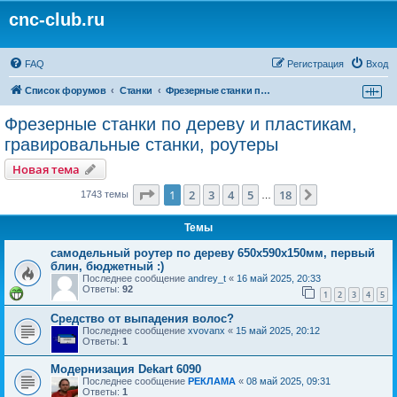
cnc-club.ru
FAQ
Регистрация
Вход
Список форумов
Станки
Фрезерные станки по дереву и пластикам, гравировальные станки, роутеры
Фрезерные станки по дереву и пластикам,
гравировальные станки, роутеры
Новая тема
Страница
1
из
18
1
2
3
4
5
18
След.
1743 темы
…
Темы
самодельный роутер по дереву 650х590х150мм, первый
блин, бюджетный :)
Последнее сообщение
andrey_t
«
16 май 2025, 20:33
Ответы:
92
1
2
3
4
5
Средство от выпадения волос?
Последнее сообщение
xvovanx
«
15 май 2025, 20:12
Ответы:
1
Модернизация Dekart 6090
Последнее сообщение
РЕКЛАМА
«
08 май 2025, 09:31
Ответы:
1