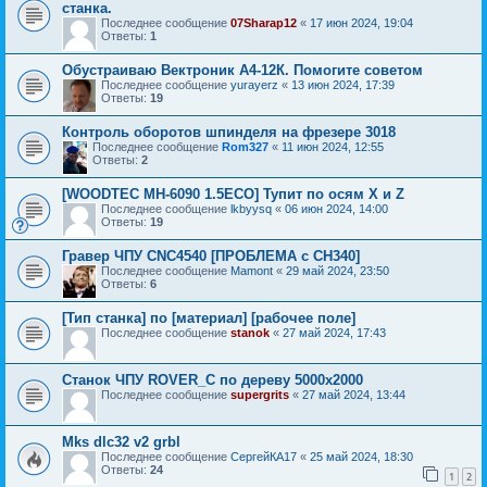
станка.
Последнее сообщение
07Sharap12
«
17 июн 2024, 19:04
Ответы:
1
Обустраиваю Вектроник А4-12К. Помогите советом
Последнее сообщение
yurayerz
«
13 июн 2024, 17:39
Ответы:
19
Контроль оборотов шпинделя на фрезере 3018
Последнее сообщение
Rom327
«
11 июн 2024, 12:55
Ответы:
2
[WOODTEC MH-6090 1.5ECO] Тупит по осям X и Z
Последнее сообщение
lkbyysq
«
06 июн 2024, 14:00
Ответы:
19
Гравер ЧПУ CNC4540 [ПРОБЛЕМА с CH340]
Последнее сообщение
Mamont
«
29 май 2024, 23:50
Ответы:
6
[Тип станка] по [материал] [рабочее поле]
Последнее сообщение
stanok
«
27 май 2024, 17:43
Станок ЧПУ ROVER_C по дереву 5000х2000
Последнее сообщение
supergrits
«
27 май 2024, 13:44
Mks dlc32 v2 grbl
Последнее сообщение
СергейКА17
«
25 май 2024, 18:30
Ответы:
24
1
2