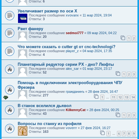
Ответы:
6
Увеличивает размер по оси X
Последнее сообщение
xvovanx
«
11 мар 2024, 19:04
Ответы:
3
Рвет фанеру
Последнее сообщение
sedmoi777
«
09 мар 2024, 04:22
Ответы:
20
1
2
Что можете сказать о cutter gt от cnc-technologi?
Последнее сообщение
player_z
«
04 мар 2024, 17:35
Ответы:
4
Планетарный редуктор серии PX - дно? Люфты
Последнее сообщение
alex_sar
«
01 мар 2024, 23:17
Ответы:
52
1
2
3
Помощь в подключении электрооборудования ЧПУ
Фрезера
Последнее сообщение
гражданинъ
«
28 фев 2024, 16:47
Ответы:
277
1
11
12
13
14
…
В станок вселился дьявол
Последнее сообщение
KilkennyCat
«
28 фев 2024, 00:25
Ответы:
43
1
2
3
Вопросы по станку из профиля
Последнее сообщение
voverrr
«
27 фев 2024, 16:27
Ответы:
163
1
6
7
8
9
…