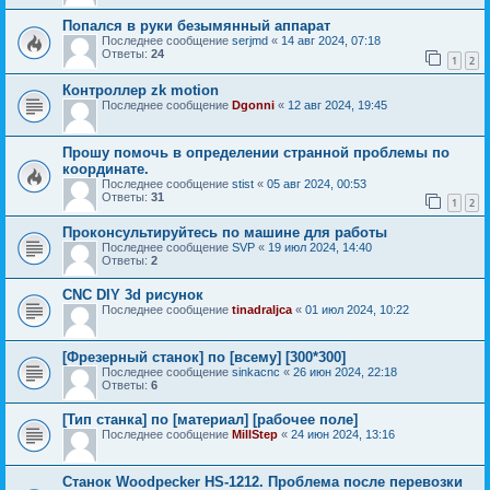
Попался в руки безымянный аппарат
Последнее сообщение
serjmd
«
14 авг 2024, 07:18
Ответы:
24
1
2
Контроллер zk motion
Последнее сообщение
Dgonni
«
12 авг 2024, 19:45
Прошу помочь в определении странной проблемы по
координате.
Последнее сообщение
stist
«
05 авг 2024, 00:53
Ответы:
31
1
2
Проконсультируйтесь по машине для работы
Последнее сообщение
SVP
«
19 июл 2024, 14:40
Ответы:
2
CNC DIY 3d рисунок
Последнее сообщение
tinadraljca
«
01 июл 2024, 10:22
[Фрезерный станок] по [всему] [300*300]
Последнее сообщение
sinkacnc
«
26 июн 2024, 22:18
Ответы:
6
[Тип станка] по [материал] [рабочее поле]
Последнее сообщение
MillStep
«
24 июн 2024, 13:16
Станок Woodpecker HS-1212. Проблема после перевозки