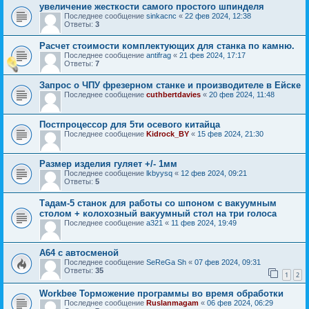
увеличение жесткости самого простого шпинделя
Последнее сообщение
sinkacnc
«
22 фев 2024, 12:38
Ответы:
3
Расчет стоимости комплектующих для станка по камню.
Последнее сообщение
antifrag
«
21 фев 2024, 17:17
Ответы:
7
Запрос о ЧПУ фрезерном станке и производителе в Ейске
Последнее сообщение
cuthbertdavies
«
20 фев 2024, 11:48
Постпроцессор для 5ти осевого китайца
Последнее сообщение
Kidrock_BY
«
15 фев 2024, 21:30
Размер изделия гуляет +/- 1мм
Последнее сообщение
lkbyysq
«
12 фев 2024, 09:21
Ответы:
5
Тадам-5 станок для работы со шпоном с вакуумным
столом + колохозный вакуумный стол на три голоса
Последнее сообщение
a321
«
11 фев 2024, 19:49
A64 с автосменой
Последнее сообщение
SeReGa Sh
«
07 фев 2024, 09:31
Ответы:
35
1
2
Workbee Торможение программы во время обработки
Последнее сообщение
Ruslanmagam
«
06 фев 2024, 06:29