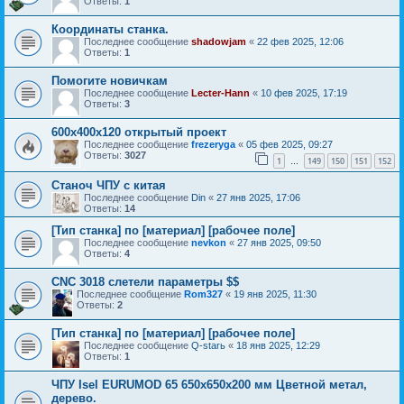
Ответы:
1
Координаты станка.
Последнее сообщение
shadowjam
«
22 фев 2025, 12:06
Ответы:
1
Помогите новичкам
Последнее сообщение
Lecter-Hann
«
10 фев 2025, 17:19
Ответы:
3
600х400х120 открытый проект
Последнее сообщение
frezeryga
«
05 фев 2025, 09:27
Ответы:
3027
1
149
150
151
152
…
Станоч ЧПУ с китая
Последнее сообщение
Din
«
27 янв 2025, 17:06
Ответы:
14
[Тип станка] по [материал] [рабочее поле]
Последнее сообщение
nevkon
«
27 янв 2025, 09:50
Ответы:
4
CNC 3018 слетели параметры $$
Последнее сообщение
Rom327
«
19 янв 2025, 11:30
Ответы:
2
[Тип станка] по [материал] [рабочее поле]
Последнее сообщение
Q-starь
«
18 янв 2025, 12:29
Ответы:
1
ЧПУ Isel EURUMOD 65 650х650х200 мм Цветной метал,
дерево.