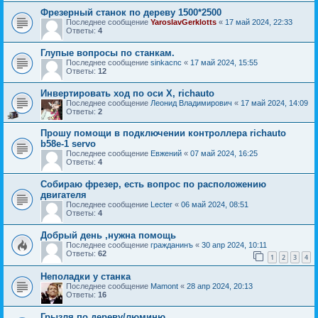
Фрезерный станок по дереву 1500*2500
Последнее сообщение
YaroslavGerklotts
«
17 май 2024, 22:33
Ответы:
4
Глупые вопросы по станкам.
Последнее сообщение
sinkacnc
«
17 май 2024, 15:55
Ответы:
12
Инвертировать ход по оси Х, richauto
Последнее сообщение
Леонид Владимирович
«
17 май 2024, 14:09
Ответы:
2
Прошу помощи в подключении контроллера richauto
b58e-1 servo
Последнее сообщение
Евжений
«
07 май 2024, 16:25
Ответы:
4
Собираю фрезер, есть вопрос по расположению
двигателя
Последнее сообщение
Lecter
«
06 май 2024, 08:51
Ответы:
4
Добрый день ,нужна помощь
Последнее сообщение
гражданинъ
«
30 апр 2024, 10:11
Ответы:
62
1
2
3
4
Неполадки у станка
Последнее сообщение
Mamont
«
28 апр 2024, 20:13
Ответы:
16
Грызля по дереву/люминю