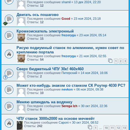
Последнее сообщение
shamil
«
13 дек 2024, 22:20
Ответы:
12
Двигать ось пошагово
Последнее сообщение
Good
«
23 ноя 2024, 23:18
Ответы:
12
Кромкоискатель электронный
Последнее сообщение
frezeryga
«
23 ноя 2024, 05:14
Ответы:
15
Рисую подиумный станок по алюминию, нужен совет по
креплению портала
Последнее сообщение
frezeryga
«
21 ноя 2024, 02:55
Ответы:
54
1
2
3
Сверх бюджетный ЧПУ 30к! 460х460
Последнее сообщение
Питерский
«
14 ноя 2024, 16:06
Ответы:
2
Может кто-нибудь знаком со станком СК Роутер 4030 РС?
Последнее сообщение
nevkon
«
06 ноя 2024, 09:38
Ответы:
10
Меняю шпиндель на водянку
Последнее сообщение
Serega Izh
«
30 окт 2024, 22:36
Ответы:
6
ЧПУ станок 3000х2000 на основе мечмейт
Последнее сообщение
Caponi
«
30 окт 2024, 08:52
Ответы:
242
1
10
11
12
13
…