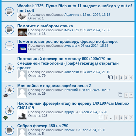
Woodtek 1325. Пульт Rich auto 11 выдает ошибку x y out of
limit soft
Последнее сообщение
Лодочник
«
12 окт 2024, 13:18
Ответы:
1
Помогите с выбором станка
Последнее сообщение
iMaks-RS
«
09 окт 2024, 17:36
Ответы:
13
Помогите, вопрос по драйверу, фрезер по фанере.
Последнее сообщение
xvovanx
«
07 окт 2024, 18:38
Ответы:
1
Портальный фрезер по металлу 600х400х170 по
смешанной технологии (Граф+Frezeruga) открытый
проект
Последнее сообщение
Jonsonsh
«
04 окт 2024, 21:15
Ответы:
79
1
2
3
4
Моя война с поднимающейся осью Z
Последнее сообщение
Евжений
«
28 сен 2024, 16:19
Ответы:
29
1
2
Настольный фрезер(китай) по дереву 14Х19Х4cм Benbox
CNC1419
Последнее сообщение
Курдль
«
18 сен 2024, 16:20
Ответы:
125
1
4
5
6
7
…
Собрал фрезер 480 на 750
Последнее сообщение
NorNik
«
31 авг 2024, 16:11
Ответы:
5