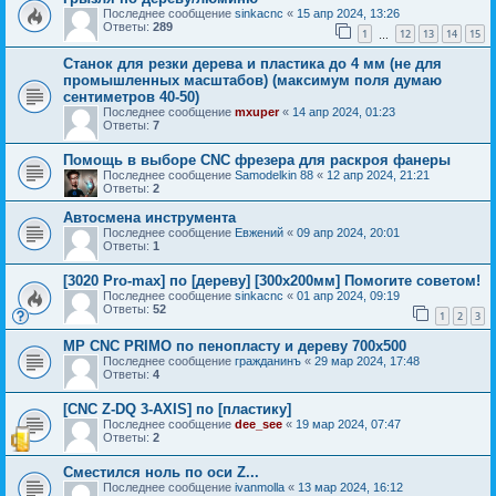
Последнее сообщение
sinkacnc
«
15 апр 2024, 13:26
Ответы:
289
1
12
13
14
15
…
Станок для резки дерева и пластика до 4 мм (не для
промышленных масштабов) (максимум поля думаю
сентиметров 40-50)
Последнее сообщение
mxuper
«
14 апр 2024, 01:23
Ответы:
7
Помощь в выборе CNC фрезера для раскроя фанеры
Последнее сообщение
Samodelkin 88
«
12 апр 2024, 21:21
Ответы:
2
Автосмена инструмента
Последнее сообщение
Евжений
«
09 апр 2024, 20:01
Ответы:
1
[3020 Pro-max] по [дереву] [300х200мм] Помогите советом!
Последнее сообщение
sinkacnc
«
01 апр 2024, 09:19
Ответы:
52
1
2
3
MP CNC PRIMO по пенопласту и дереву 700x500
Последнее сообщение
гражданинъ
«
29 мар 2024, 17:48
Ответы:
4
[CNC Z-DQ 3-AXIS] по [пластику]
Последнее сообщение
dee_see
«
19 мар 2024, 07:47
Ответы:
2
Сместился ноль по оси Z...
Последнее сообщение
ivanmolla
«
13 мар 2024, 16:12