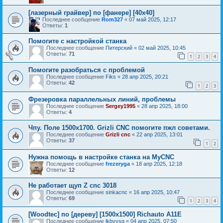
[лазерный грайвер] по [фанере] [40х40]
Последнее сообщение
Rom327
«
07 май 2025, 12:17
Ответы:
1
Помогите с настройкой станка
Последнее сообщение
Питерский
«
02 май 2025, 10:45
Ответы:
71
1
2
3
4
Помогите разобраться с проблемой
Последнее сообщение
Fiks
«
28 апр 2025, 20:21
Ответы:
42
1
2
3
Фрезеровка параллельных линий, проблемы
Последнее сообщение
Sergey1995
«
28 апр 2025, 18:00
Ответы:
4
Чпу. Поле 1500х1700. Grizli CNC помогите пжл советами.
Последнее сообщение
Grizli cnc
«
22 апр 2025, 13:01
Ответы:
37
1
2
Нужна помощь в настройке станка на MyCNC
Последнее сообщение
frezeryga
«
18 апр 2025, 12:18
Ответы:
12
Не работает щуп Z cnc 3018
Последнее сообщение
sinkacnc
«
16 апр 2025, 10:47
Ответы:
69
1
2
3
4
[Woodtec] по [дереву] [1500х1500] Richauto A11E
Последнее сообщение
lkbyysq
«
04 апр 2025, 07:50