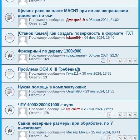
Ответы:
7
Щелчок реле на плате MACH3 при смене направления
движения по оси
Последнее сообщение
Дмитрий Э
«
05 фев 2024, 21:02
Ответы:
13
[Станок Камея] Как создать поверхность в формате .TXT
Последнее сообщение
Iskatel99
«
04 фев 2024, 18:40
Фрезерный по дереву 1300х900
Последнее сообщение
гражданинъ
«
03 фев 2024, 22:37
Ответы:
169
1
6
7
8
9
…
Проблема ОСИ X !!! Гребёнка(((
Последнее сообщение
Гена111
«
30 янв 2024, 13:58
Ответы:
13
Нужна помощь в комплектующих
Последнее сообщение
Original90
«
29 янв 2024, 11:51
Ответы:
2
ЧПУ 4000Х2000Х1000 с нуля
Последнее сообщение
RL7KRY
«
26 янв 2024, 08:23
Ответы:
178
1
6
7
8
9
…
Савин неверные размеры при обработке, по Y
вытягивает.
Последнее сообщение
Мастер Миха
«
25 янв 2024, 08:41
Ответы:
157
1
5
6
7
8
…